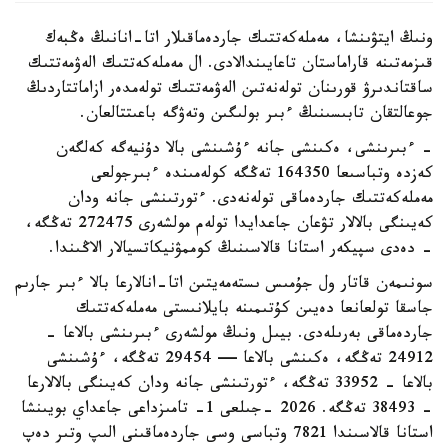
ونىڭ ايتۋىنشا، مەملەكەتتىك جاردەماقىلار اتا-انانىڭ ەڭبەك
قىزمەتىنە قاراماستان تاعايىندالادى. ال مەملەكەتتىك الەۋمەتتىك
ساقتاندىرۋ قورىنان تولەنەتىن الەۋمەتتىك تولەمدەر ازاماتتاردىڭ
جوعالتقان تابىسىنىڭ ءبىر بولىگىن وتەۋگە باعىتتالعان.
- ءبىرىنشى، ەكىنشى جانە ءۇشىنشى بالا دۇنيەگە كەلگەن
كەزدە وتباسىعا 164350 تەڭگە كولەمىندە ءبىرجولعى
مەملەكەتتىك جاردەماقى تولەنەدى. ءتورتىنشى جانە ودان
كەيىنگى بالالار تۋعان جاعدايدا تولەم مولشەرى 272475 تەڭگە،
- دەدى سپيكەر استانا قالاسىنىڭ كوممۋنيكاتسيالار الاڭىندا.
سونىمەن قاتار ول جۇمىس ىستەمەيتىن اتا-انالارعا بالا ءبىر جارىم
جاسقا تولعانعا دەيىن كۇتىمىنە بايلانىستى مەملەكەتتىك
جاردەماقى بەرىلەدى. بيىل ونىڭ مولشەرى ءبىرىنشى بالاعا -
24912 تەڭگە، ەكىنشى بالاعا — 29454 تەڭگە، ءۇشىنشى
بالاعا - 33952 تەڭگە، ءتورتىنشى جانە ودان كەيىنگى بالالارعا
- 38493 تەڭگە. 2026 -جىلعى 1- تامىزداعى جاعداي بويىنشا
استانا قالاسىندا 7821 وتباسى وسى جاردەماقىنى الىپ وتىر دەپ