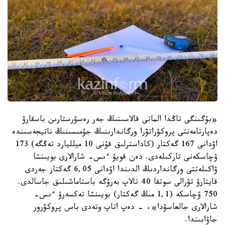
«بۇگىنگى تاڭدا الماتى قالاسىنىڭ جەر رەسۋرستارىن باسقارۋ
دەپارتامەنتى پروكۋراتۋرا ورگاندارىنىڭ جۇمىسىنىڭ ناتيجەسىندە
اۋدانى 167 گەكتار (كاداسترلىق قۇنى 10 ميلليارد تەڭگە) 173
ۋچاسكەنى تاركىلەدى. دەن قويۋ ءىس- شارالارى بويىنشا
ۋاكىلەتتى ورگانداردىڭ الدىندا اۋدانى 6,05 گەكتار جەردى
قايتارۋ تۋرالى سوتقا 40 تالاپ بەرۋگە باستاماشىلىق جاسالدى.
750 ۋچاسكە (1,1 مىڭ گەكتار) بويىنشا تەكسەرۋ ءىس-
شارالارى جالعاسۋدا»، - دەپ اتاپ وتەدى باس پروكۋرور
جاۋابىندا.