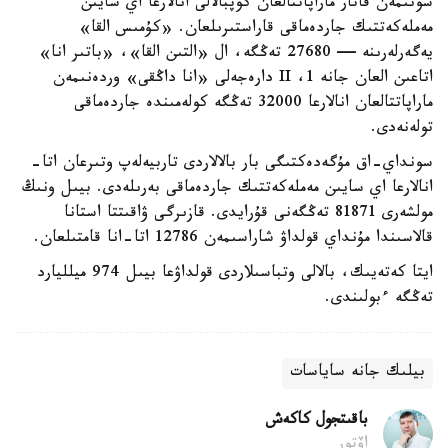
سونىمەن قاتار ماراپاتتالعان كوپبالالى انالارعا اي سايىن
مەملەكەتتىك جاردەماقى قاراستىرىلعان. «كۇمىس القا»
يەگەرلەرىنە — 27680 تەڭگە، ال «التىن القا»، «باتىر انا»
اتاعىن العان جانە 1، II دارەجەلى «انا داڭقى» وردەنىمەن
ماراپاتتالعان انالارعا 32000 تەڭگە كولەمىندە جاردەماقى
تولەنەدى.
سونداي-اق مۇگەدەكتىگى بار بالالاردى تاربيەلەپ وتىرعان اتا-
انالارعا اي سايىن مەملەكەتتىك جاردەماقى بەرىلەدى. بيىل ونىڭ
مولشەرى 81871 تەڭگەنى قۇرايدى. قازىرگى ۋاقىتتا استانا
قالاسىندا مۇنداي قولداۋ شاراسىمەن 12786 اتا-انا قامتىلعان.
ايتا كەتەيىك، بالالى وتباسىلاردى قولداۋعا بيىل 974 ميلليارد
تەڭگە ءبولىندى.
بيلىك جانە ساياسات
باقىتجول كاكەش
اۆتور