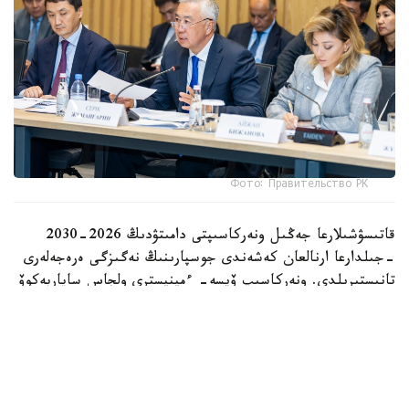
Фото: Правительство РК
قاتىسۋشىلارعا جەڭىل ونەركاسىپتى دامىتۋدىڭ 2026-2030
-جىلدارعا ارنالعان كەشەندى جوسپارىنىڭ نەگىزگى ەرەجەلەرى
تانىستىرىلدى. ونەركاسىپ ۆيسە- ءمينيسترى ولجاس ساپاربەكوۆ
اتاپ وتكەندەي، قۇجات زاڭناما، ساتىپ الۋ تەتىگىن جەتىلدىرۋ،
«كولەڭكەلى» يمپورتقا قارسى ءىس-قيمىل، ينۆەستيتسيا تارتۋ،
وتاندىق برەندتى دامىتۋ مەن كادر دايارلاۋعا ارنالعان 28 ءىس-
شارانى قامتيدى.