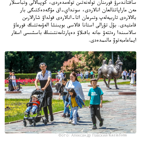
ساقتاندىرۋ قورىنان تولەنەتىن تولەمدەردى، كوپبالالى وتباسىلار
مەن ماراپاتتالعان انالاردى، سونداي-اق مۇگەدەكتىگى بار
بالالاردى تاربيەلەپ وتىرعان اتا-انالاردى قولداۋ شارالارىن
قامتيدى. بۇل تۋرالى استانا قالاسى بويىنشا الەۋمەتتىك قورعاۋ
سالاسىندا رەتتەۋ جانە باقىلاۋ دەپارتامەنتىنىڭ باسشىسى اسقار
ايماعامبەتوۆ مالىمدەدى.
Фото: Александр Павский/Kazinform