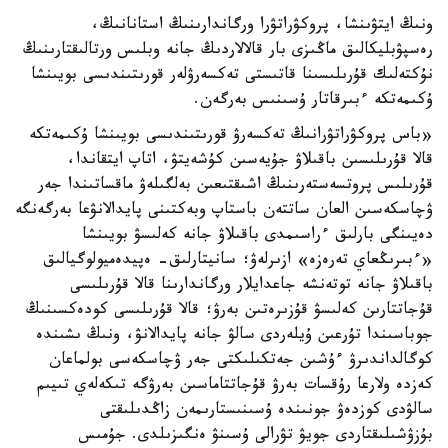
ونىڭ ايتۋىنشا، پروكۋراتۋرا ورگاندارىنىڭ استانانىڭ،
رەسپۋبليكالىق ماڭىزى بار قالالاردىڭ جانە وبلىس ورتالىقتارىنىڭ
نۇكتەلىك قۇرىلىسىنا قاتىستى تەكسەرۋلەر قورىتىندىسى بويىنشا
ۇكىمەتكە ءبىرقاتار ۇسىنىس بەرگەن.
«باس پروكۋراتۋرانىڭ تەكسەرۋ قورىتىندىسى بويىنشا ۇكىمەتكە
قالا قۇرىلىسىن باقىلاۋ جۇيەسىن كۇشەيتۋ، اتاپ ايتقاندا،
قۇرىلىس پروتسەستەرىنىڭ اشىقتىعىن بەلگىلەۋ ماقساتىندا جەر
ۋچاسكەسىن العان ساتتەن باستاپ وبەكتىنى پايدالانۋعا بەرگەنگە
دەيىنگى بارلىق ءراسىمدى باقىلاۋ جانە كەلىسۋ بويىنشا
«ءبىرىڭعاي تەرەزە» ازىرلەۋ؛ سانيتارلىق- ەپيدەميولوگيالىق
باقىلاۋ جانە توتەنشە جاعدايلار ورگاندارىنا قالا قۇرىلىسى
قۇجاتتارىن كەلىسۋ قۇزىرەتىن بەرۋ؛ قالا قۇرىلىسى كودەكسىنىڭ
جوباسىندا تۇرعىن ۇيلەردى سالۋ جانە پايدالانۋ، ونىڭ ىشىندە
كوگالداندىرۋ ءۇشىن جەتكىلىكتى جەر ۋچاسكەسى بولماعان
كەزدە ولارعا رۇقسات بەرۋ قۇجاتتاماسىن بەرۋگە تىكەلەي تىيىم
سالۋدى كوزدەۋ جونىندە ۇسىنىستارىمەن زاڭدىلىقتى
بۇزۋشىلىقتاردى جويۋ تۋرالى ۇسىنۋ ەنگىزىلدى. جۇمىس