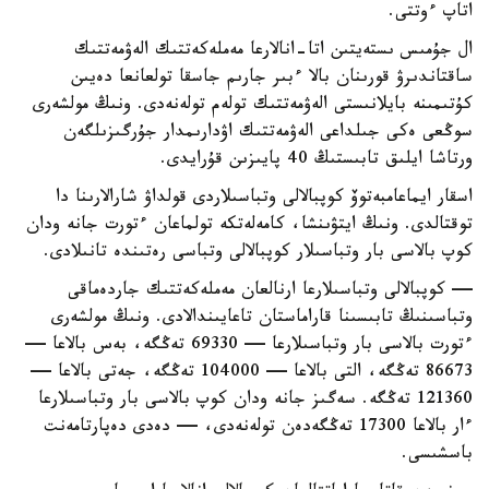
اتاپ ءوتتى.
ال جۇمىس ىستەيتىن اتا-انالارعا مەملەكەتتىك الەۋمەتتىك
ساقتاندىرۋ قورىنان بالا ءبىر جارىم جاسقا تولعانعا دەيىن
كۇتىمىنە بايلانىستى الەۋمەتتىك تولەم تولەنەدى. ونىڭ مولشەرى
سوڭعى ەكى جىلداعى الەۋمەتتىك اۋدارىمدار جۇرگىزىلگەن
ورتاشا ايلىق تابىستىڭ 40 پايىزىن قۇرايدى.
اسقار ايماعامبەتوۆ كوپبالالى وتباسىلاردى قولداۋ شارالارىنا دا
توقتالدى. ونىڭ ايتۋىنشا، كامەلەتكە تولماعان ءتورت جانە ودان
كوپ بالاسى بار وتباسىلار كوپبالالى وتباسى رەتىندە تانىلادى.
— كوپبالالى وتباسىلارعا ارنالعان مەملەكەتتىك جاردەماقى
وتباسىنىڭ تابىسىنا قاراماستان تاعايىندالادى. ونىڭ مولشەرى
ءتورت بالاسى بار وتباسىلارعا — 69330 تەڭگە، بەس بالاعا —
86673 تەڭگە، التى بالاعا — 104000 تەڭگە، جەتى بالاعا —
121360 تەڭگە. سەگىز جانە ودان كوپ بالاسى بار وتباسىلارعا
ءار بالاعا 17300 تەڭگەدەن تولەنەدى، — دەدى دەپارتامەنت
باسشىسى.