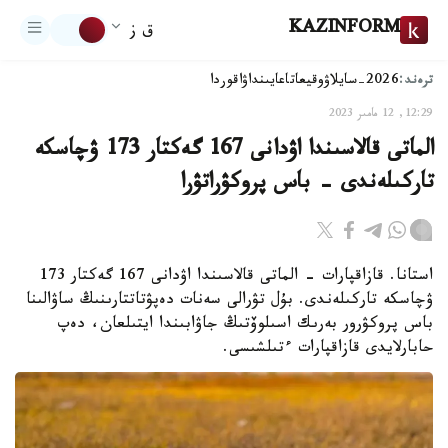
KAZINFORM
ق ز
ترەند:
2026-سايلاۋ
وقيعا
تاعايىنداۋ
اقوردا
12:29, 12 مامىر 2023
الماتى قالاسىندا اۋدانى 167 گەكتار 173 ۋچاسكە
تاركىلەندى - باس پروكۋراتۋرا
استانا. قازاقپارات - الماتى قالاسىندا اۋدانى 167 گەكتار 173
ۋچاسكە تاركىلەندى. بۇل تۋرالى سەنات دەپۋتاتتارىنىڭ ساۋالىنا
باس پروكۋرور بەرىك اسىلوۆتىڭ جاۋابىندا ايتىلعان، دەپ
حابارلايدى قازاقپارات ءتىلشىسى.