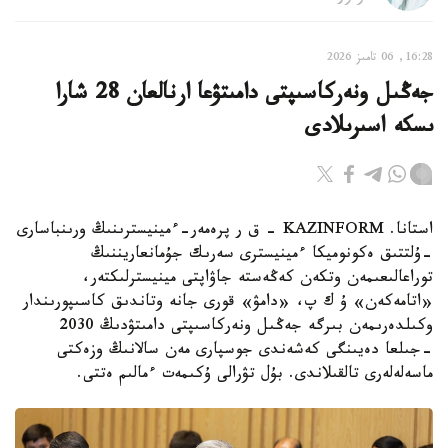
16:28, 06 تامىز 2026
جەڭىل ونەركاسىپتى دامىتۋعا ارنالعان 28 شارا
ىسكە اسىرىلادى
استانا. KAZINFORM - ق ر پرەمەر-ءمينيسترىنىڭ ورىنباسارى
-ۇلتتىق ەكونوميكا ءمينيسترى سەرىك جۇمانعاريننىڭ
توراعالىعىمەن وتكەن كەڭەستە جاۋاپتى مينيسترلىكتەر،
«اتامەكەن» ۇ ك پ، «دامۋ» قورى جانە وتاندىق كاسىپورىندار
وكىلدەرىمەن بىرگە جەڭىل ونەركاسىپتى دامىتۋدىڭ 2030
-جىلعا دەيىنگى كەشەندى جوسپارى مەن سالانىڭ وزەكتى
ماسەلەلەرى تالقىلاندى. بۇل تۋرالى ۇكىمەت ءمالىم ەتتى.