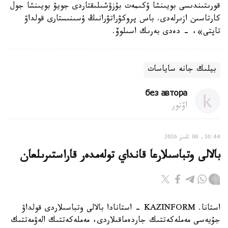
قورىتىندىسى بويىنشا ۇكىمەت بۇزۋشىلىقتاردى جويۋ بويىنشا جول
كارتاسىن ازىرلەدى. باس پروكۋراتۋرانىڭ ۇسىنىستارى قولداۋ
تاپتى»، - دەدى بەرىك اسىلوۆ.
بيلىك جانە ساياسات
без автора
اۆتور
16:44, 06 تامىز 2026
بالالى وتباسىلارعا قانداي تولەمدەر قاراستىرىلعان
استانا. KAZINFORM - استانادا بالالى وتباسىلاردى قولداۋ
جۇيەسى مەملەكەتتىك جاردەماقىلاردى، مەملەكەتتىك الەۋمەتتىك