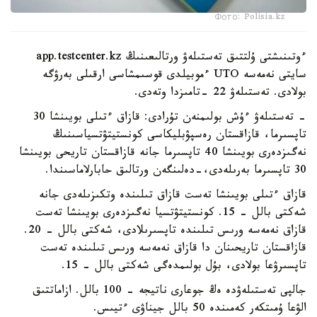
Фото: Polisia.kz
ءوتىنىشتى ۇلتتىق تەستىلەۋ ورتالىعىنىڭ app.testcenter.kz
سايتى نەمەسە UTO ءموبيلدى قوسىمشاسى ارقىلى بەرۋگە
بولادى. تەستىلەۋ 22 -تامىزدا وتەدى.
- تەستىلەۋ ءۇش بولىمنەن تۇرادى: قازاق ءتىلى بويىنشا 30
تاپسىرما، قازاقستان رەسپۋبليكاسى كونستيتۋتسياسىنىڭ
نەگىزدەرى بويىنشا 40 تاپسىرما جانە قازاقستان تاريحى بويىنشا
30 تاپسىرما بەرىلەدى،-دەلىنگەن ورتالىق حابارلاماسىندا.
قازاق ءتىلى بويىنشا تەست قازاق تىلىندە وتكىزىلەدى جانە
شەكتى بالل - 15. كونستيتۋتسيا نەگىزدەرى بويىنشا تەست
قازاق نەمەسە ورىس تىلىندە تاپسىرىلادى، شەكتى بالل - 20.
قازاقستان تاريحىنان دا قازاق نەمەسە ورىس تىلىندە تەست
تاپسىرۋعا بولادى، بۇل بولىمدەگى شەكتى بالل - 15.
جالپى تەستىلەۋدە ەڭ جوعارى ناتيجە - 100 بالل. ازاماتتىق
الۋعا ۇمىتكەر كەمىندە 50 بالل جيناۋى ءتيىس.