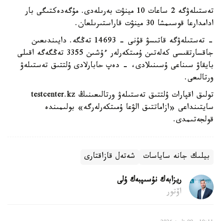
تەستىلەۋگە 2 ساعات 10 مينۋت بەرىلەدى. مۇگەدەكتىگى بار
ادامدارعا قوسىمشا 30 مينۋت قاراستىرىلعان.
- تەستىلەۋگە قاتىسۋ قۇنى - 14693 تەڭگە. دايىندىعىن
جاقسارتقىسى كەلەتىن ۇمىتكەرلەر ءۇشىن 3355 تەڭگەگە اقىلى
بايقاۋ سىناعى ۇسىنىلادى، - دەپ حابارلادى ۇلتتىق تەستىلەۋ
ورتالىعى.
تولىق اقپارات ۇلتتىق تەستىلەۋ ورتالىعىنىڭ testcenter.kz
سايتىنداعى «ازاماتتىق الۋعا ۇمىتكەرلەرگە» بولىمىندە
قولجەتىمدى.
بيلىك جانە ساياسات
شەتەل قازاقتارى
ريزابەك نۇسىپبەك ۇلى
اۆتور