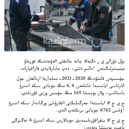
بۇل تۋرالى ق ر ەڭبەك جانە حالىقتى الەۋمەتتىك قورعاۋ
مينيسترلىگىنەن ءمالىم ەتتى، دەپ حابارلايدى قازاقپارات.
جۇمىسپەن قامتۋدىڭ 2020-2021-جىلدارعا ارنالعان جول
كارتاسى اياسىندا شامامەن 6,4 مىڭ جوبانى ىسكە اسىرۋ
باستالىپ، ولار بويىنشا 165 مىڭ جۇمىس ورنى قۇرىلدى.
ج ق ج ك اياسىندا جەرگىلىكتى اتقارۋشى ورگاندار ىسكە اسىرۋ
ءۇشىن 6762 جوبانى ىرىكتەپ الدى.
ج ق ج ك ينفراقۇرىلىمدىق جوبالارىن ىسكە اسىرۋ 4 نەگىزگى
باعىت بويىنشا وتەدى: