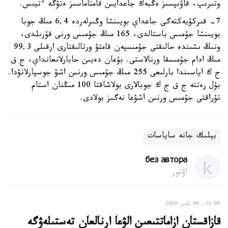
وتىرىپ، قاۋىپسىز ەڭبەك جاعدايىن قامتاماسىز ەتۋگە ءتيىس.
7- قىركۇيەكتەگى جاعداي بويىنشا وڭىرلەردە 6,4 مىڭ جوبا
بويىنشا جۇمىس باستالدى، 165 مىڭ جۇمىس ورنى قۇرىلدى،
ونىڭ ىشىندە حالىقتى جۇمىسپەن قامتۋ ورتالىقتارى ارقىلى 99,3
مىڭ ادام جۇمىسقا ورنالاستى. بۇعان دەيىن حابارلانعانداي، ج ق
ج ك اياسىندا بارلىعى 255 مىڭ جۇمىس ورنىن اشۋ جوسپارلانۋدا.
بۇل رەتتە ج ق ج ك جوبالارى بولاشاقتا 100 مىڭنان استام
تۇراقتى جۇمىس ورنىن اشۋعا نەگىز بولادى.
بيلىك جانە ساياسات
без автора
اۆتور
11:09, 09 تامىز 2026
قازاقستان ازاماتتىعىن الۋعا ارنالعان تەستىلەۋگە