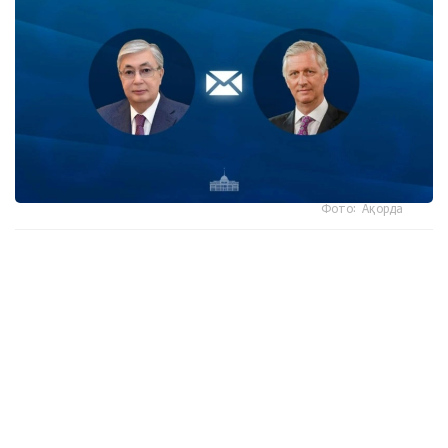
Фото: Ақорда
- كورول جەدەلحاتتا مەملەكەت باسشىسىنىڭ بەلگيانىڭ ۇلتتىق
كۇنىنە وراي بىلدىرگەن جىلى لەبىزىنە شىنايى ريزاشىلىعىن
جەتكىزگەن،-دەلىنگەن اقپاراتتا.
سونداي-اق كورول فيليپپ بيىل پرەزيدەنتتىڭ شاقىرۋى بويىنشا
قازاقستانعا جاسايتىن الداعى مەملەكەتتىك ساپارىنا ەرەكشە ءمان
بەرىپ وتىرعانىن اتاپ وتكەن.
ايتا كەتەيىك، كەشە پرەزيدەنت سولتۇستىك قازاقستان