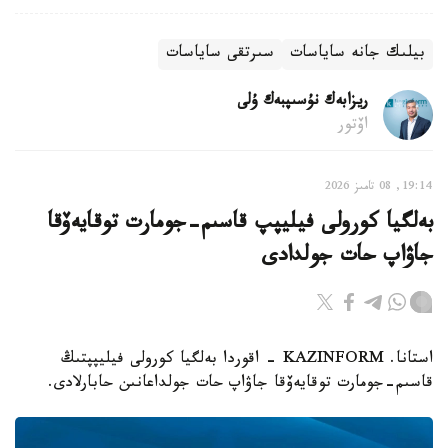
بيلىك جانە ساياسات
سىرتقى ساياسات
ريزابەك نۇسىپبەك ۇلى
اۆتور
19:14, 08 تامىز 2026
بەلگيا كورولى فيليپپ قاسىم-جومارت توقايەۆقا
جاۋاپ حات جولدادى
استانا. KAZINFORM - اقوردا بەلگيا كورولى فيليپپتىڭ
قاسىم-جومارت توقايەۆقا جاۋاپ حات جولداعانىن حابارلادى.