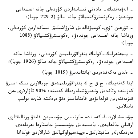
- الەۋمەتتىك- مادەني نىسانداردى كۇردەلى جانە اعىمداعى
جوندەۋ، رەكونسترۋكتسيالاۋ جانە سالۋ (2 729 جوبا)؛
- تۇرعىن ءۇي-كوممۋنالدىق شارۋاشىلىق نىساندارىن كۇردەلى،
ورتاشا جانە اعىمداعى جوندەۋ، رەكونسترۋكتسيالاۋ (1088
جوبا)؛
- ينجەنەرلىك-كولىك ينفراقۇرىلىمىن كۇردەلى، ورتاشا جانە
اعىمداعى جوندەۋ، رەكونسترۋكتسيالاۋ جانە سالۋ (1926 جوبا)؛
- ەلدى مەكەندەردى اباتتاندىرۋ (1019 جوبا).
ايتا كەتەيىك، ج ق ج ك ينفراقۇرىلىمدىق جوبالارىن ىسكە اسىرۋ
كەزىندە وتاندىق وندىرۋشىلەردىڭ كەمىندە %90 تاۋارلارى مەن
قىزمەتتەرىن قولدانۋدى قامتاماسىز ەتۋ ەرەكشە شارت بولىپ
تابىلادى.
جۇمىسشىلاردىڭ كەمىندە جارتىسىن جۇمىسپەن قامتۋ ورتالىقتارى
ارقىلى جالدايدى، باسىمدىق جۇمىسسىز جاستارعا بەرىلەدى.
مەردىگەرلەر سانيتارلىق-ەپيدەميولوگيالىق شارالاردى قولدانا