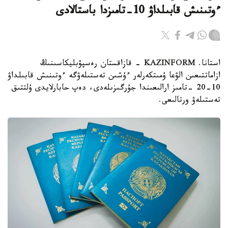
ءوتىنىش قابىلداۋ 10-تامىزدا باستالادى
استانا. KAZINFORM - قازاقستان رەسپۋبليكاسىنىڭ
ازاماتتىعىن الۋعا ۇمىتكەرلەر ءۇشىن تەستىلەۋگە ءوتىنىش قابىلداۋ
10-20 -تامىز ارالىعىندا جۇرگىزىلەدى، دەپ حابارلايدى ۇلتتىق
تەستىلەۋ ورتالىعى.