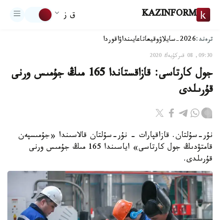
KAZINFORM
ق ز
ترەند:
2026-سايلاۋ
وقيعا
تاعايىنداۋ
اقوردا
09:30, 08 قىركۇيەك 2020
جول كارتاسى: قازاقستاندا 165 مىڭ جۇمىس ورنى
قۇرىلدى
نۇر-سۇلتان. قازاقپارات - نۇر-سۇلتان قالاسىندا «جۇمىسپەن
قامتۋدىڭ جول كارتاسى» اياسىندا 165 مىڭ جۇمىس ورنى
قۇرىلدى.