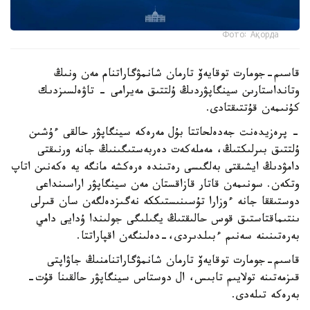
Фото: Ақорда
قاسىم-جومارت توقايەۆ تارمان شانمۋگاراتنام مەن ونىڭ
وتانداستارىن سينگاپۋردىڭ ۇلتتىق مەيرامى - تاۋەلسىزدىك
كۇنىمەن قۇتتىقتادى.
- پرەزيدەنت جەدەلحاتتا بۇل مەرەكە سينگاپۋر حالقى ءۇشىن
ۇلتتىق بىرلىكتىڭ، مەملەكەت دەربەستىگىنىڭ جانە ورنىقتى
دامۋدىڭ ايشىقتى بەلگىسى رەتىندە ەرەكشە مانگە يە ەكەنىن اتاپ
وتكەن. سونىمەن قاتار قازاقستان مەن سينگاپۋر اراسىنداعى
دوستىققا جانە ءوزارا تۇسىنىستىككە نەگىزدەلگەن سان قىرلى
ىنتىماقتاستىق قوس حالىقتىڭ يگىلىگى جولىندا ۇدايى دامي
بەرەتىنىنە سەنىم ءبىلدىردى،-دەلىنگەن اقپاراتتا.
قاسىم-جومارت توقايەۆ تارمان شانمۋگاراتنامنىڭ جاۋاپتى
قىزمەتىنە تولايىم تابىس، ال دوستاس سينگاپۋر حالقىنا قۇت-
بەرەكە تىلەدى.