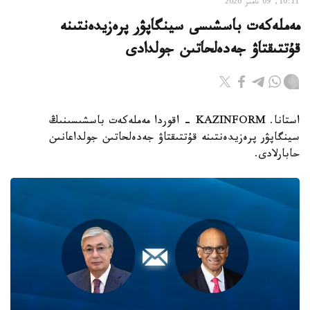
10:11, 09 تامىز 2026
مەملەكەت باسشىسى سينگاپۋر پرەزيدەنتىنە
قۇتتىقتاۋ جەدەلحاتىن جولدادى
استانا. KAZINFORM - اقوردا مەملەكەت باسشىسىنىڭ
سينگاپۋر پرەزيدەنتىنە قۇتتىقتاۋ جەدەلحاتىن جولداعانىن
حابارلادى.