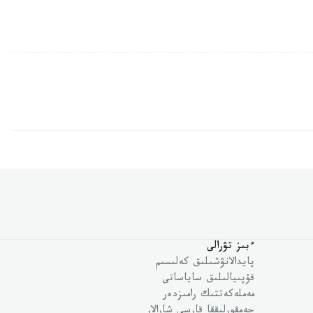
ءبىز تۋرالى
پايدالانۋشىلىق كەلىسىم
قۇپىيالىلىق ساياساتى
مەملەكەتتىك رامىزدەر
جەمقورلىققا قارسى شارالار