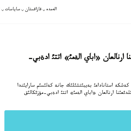
الەمدە
قازاقستان
ساياسات
ت
ذلئنئث 165 جئلدئعئنا ارنالعان «اباي الةمئ» اتتئ ادةبي-
 كةشكة استاناداعئ بةيبئتشئلئك جانة كةلئسئم سارايئندا
ئث ذلئ اقئنئ اباي قذنانباي ذلئنئث 165 جئلدئعئنا ارنالعان «اباي الةمئ» اتتئ ادةبي-مؤزئكالئق