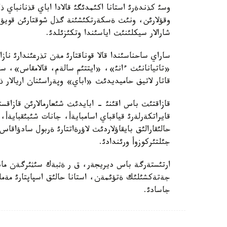
وسئ كذندةرئ استانا اكئمدئگئ قالادا اباي قذنانباي ذل
وقؤلارئن، ونئث ةسكةرتكئشئنة گذل شوقتارئن قويؤ
شارالار سيكلئنئث اياسئندا وتكئزئلدئ.
ساراي ساحناسئندا قالا قوناقتارئ مةن تذرعئندارئ ن
«تاتيانانئث ءانئ»، «ايتتئم سالةم، قالامقاس»، سئن
قاتار لاتيف حاميديدئث «اباي» وپةراسئنان اريالار ذ
قازاقتئث باس اقئنئ - ابايدئث شئعارمالارئن قازاقس
قايراتكةرلةرئ قياقباي اسامبايةأ، جانات شئبئقبايةأ
حالئقارالئق بايقاؤلاردئث لاؤرةاتتارئ ةربول سادؤاقاس،
جئلتئركوزوأ ورئندادئ.
ارتئستةرگة باس ديريجةر، ق ر ةثبةك سئثئرگةن مادة
جةتةكشئلئك ةتؤئمةن، استانا حالئق اسپاپتارئ مةمل
جاسادئ.