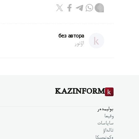
без автора
اۆتور
KAZINFORM
بوليمدەر
وقيعا
ساياسات
تالداۋ
ەكونوميكا