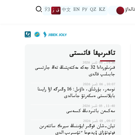
الداۋ
KZ
QZ
РУ
EN
中文
ق ز
ЎЗ
تاقىرىپقا قاتىستى
14:56, 06 تامىز 2026
قىزىلوردادا 32 جەكە مەكتەپتىڭ تەڭ جارتىسى
جابىلىپ قالدى
10:07, 06 تامىز 2026
نوسەر، بۇرشاق، داۋىل: 16 وڭىرگە اۋا رايىنا
بايلانىستى ەسكەرتۋ جاسالدى
11:40, 05 تامىز 2026
سەكسەن باتىردىڭ كىسەسى
09:07, 05 تامىز 2026
تيان-شان قوڭىر ايۋىنىڭ سيرەك ساتتەرىن
فوتوتۇزاق ۆيدەوعا ءتۇسىرىپ الدى