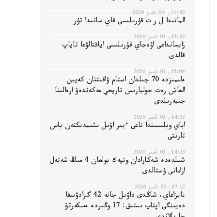
11:42, 04 تامىز 2026
الماتىدا ل ر ت قۇرىلىسى قاي ساتىدا تۇر
15:42, 03 تامىز 2026
زايسانداعى اۋەجاي قۇرىلىسى اياقتالۋعا تاياپ
قالدى
15:06, 03 تامىز 2026
ەلىمىزدە 70 جىلدان استام ۋاقىتتان كەيىن
العاش رەت جولبارىس تاريحي مەكەندەۋ ارەالىنا
جىبەرىلدى
14:52, 03 تامىز 2026
اباي وبلىسىندا تاعى ءبىر اۋىل ىشىمدىكتەن باس
تارتتى
14:23, 03 تامىز 2026
شىلدەدە شەكارادان وتپەك بولعان 4 مىڭ شەتەل
ازاماتى ۇستالدى
07:12, 03 تامىز 2026
نايزاعاي، شاڭدى داۋىل جانە 42 گرادۋسقا
دەيىنگى اپتاپ ىستىق: 17 وڭىردە ەسكەرتۋ