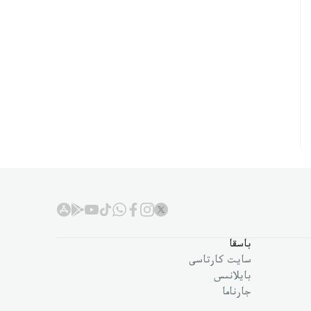
باسقا
سايت كارتاسى
بايلانىس
جارناما