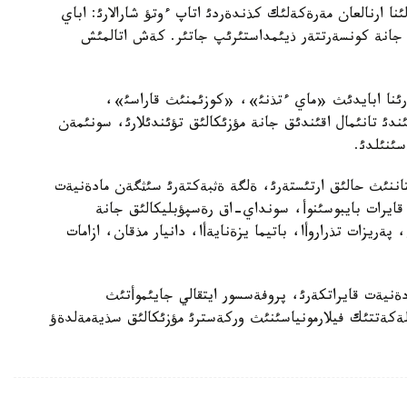
ئنا ارنالعان مةرةكةلئك كذندةردئ اتاپ ءوتؤ شارالارئ: اباي
 جانة كونسةرتتةر ذيئمداستئرئپ جاتئر. كةش اتالمئش
ازارئنا ابايدئث «ماي ءتذنئ»، «كوزئمنئث قاراسئ»،
دئ تانئمال اقئندئق جانة مؤزئكالئق تؤئندئلارئ، سونئمةن
سئنئلدئ.
تاننئث حالئق ارتئستةرئ، ةلگة ةثبةكتةرئ سئثگةن مادةنيةت
، قايرات بايبوسئنوأ، سونداي-اق رةسپؤبليكالئق جانة
 پةريزات تذراروأا، باتيما يزةنايةأا، دانيار مذقان، ازامات
نيةت قايراتكةرئ، پروفةسسور ايتقالي جايئموأتئث
ةكةتتئك فيلارمونياسئنئث وركةسترئ مؤزئكالئق سذيةمةلدةؤ