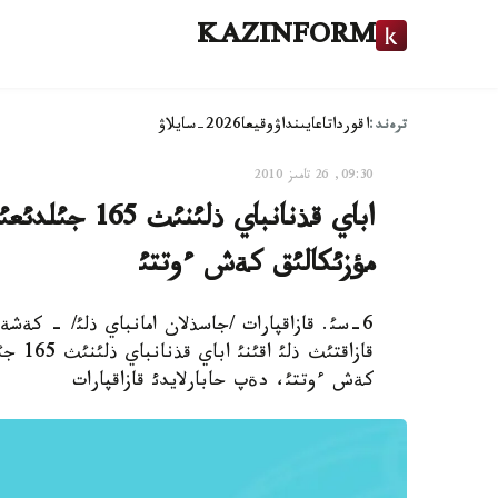
KAZINFORM
ترەند:
اقوردا
تاعايىنداۋ
وقيعا
2026-سايلاۋ
09:30, 26 تامىز 2010
اباي قذنانباي 
مؤزئكالئق كةش ءوتتئ
6-سئ. قازاقپارات /جاسذلان امانباي ذلئ/ - كةشة
قازاقت
كةش ءوتتئ، دةپ حابارلايدئ قازاقپارات