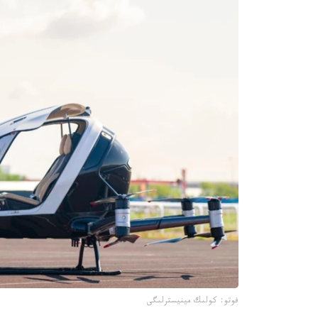
فوتو: كولىك مينيسترلىگى