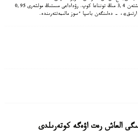
توننى مىس ءوندىردى. بۇل وتكەن جىلعى كورسەتكىشتەن 3,4 مىڭ تونناعا كوپ. رۋداداعى مىستىڭ مولشەرى 0,95
ىگى العاش رەت اۋەگە كوتەرىلدى