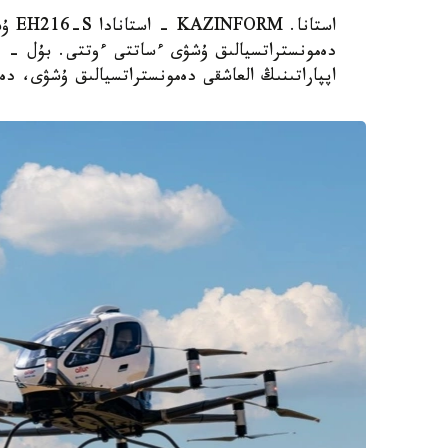
استا
دەمونستراتسيالىق ۇشۋى ءساتتى ءوتتى. بۇل - قا
اپپاراتىنىڭ العاشقى دەمونستراتسيالىق ۇشۋى، دە