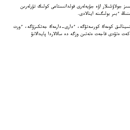
ىز جولاۋشىلار اۋە جۇيەلەرى قولدانىستاعى كولىك تۇرلەرىن
ىڭ ءبىر بولىگىنە اينالادى.
يتسينالىق كومەك كورسەتۋگە، ءدارى-دارمەك جەتكىزۋگە، ءورت
ەت ەتۋدى قاجەت ەتەتىن وزگە دە سالالاردا پايدالانۋ
ۇشقىشسىز اۋە جۇيەلەرىن كەزەڭ-كەزەڭىمەن جەرگىلىكتى جەردە
شينا جاساۋ سالاسىن دامىتۋعا، جاڭا جۇمىس ورىندارىن اشۋعا
ندىك بەرەدى.
تتىك ورگاندارمەن بىرلەسىپ، قالالىق اۋە موبيلدىگىن دامىتۋ
ىزدى قالىپتاستىرۋ جۇمىستارىن جۇرگىزۋدە»، - دەلىنگەن