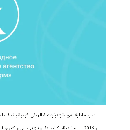
دەپ حابارلايدى قازاقپارات اتالمىش كومپانيانىڭ باس