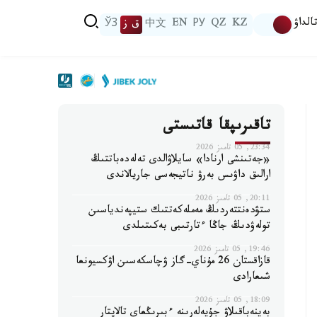
الداۋ
KZ
QZ
РУ
EN
中文
ق ز
ЎЗ
تاقىرىپقا قاتىستى
23:34, 05 تامىز 2026
«جەتىنشى ارنادا» سايلاۋالدى تەلەدەباتتىڭ
ارالىق داۋىس بەرۋ ناتيجەسى جاريالاندى
20:11, 05 تامىز 2026
ستۋدەنتتەردىڭ مەملەكەتتىك ستيپەندياسىن
تولەۋدىڭ جاڭا ءتارتىبى بەكىتىلدى
19:46, 05 تامىز 2026
قازاقستان 26 مۇناي-گاز ۋچاسكەسىن اۋكسيونعا
شىعارادى
18:09, 05 تامىز 2026
بەينەباقىلاۋ جۇيەلەرىنە ءبىرىڭعاي تالاپتار