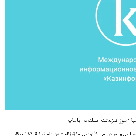
پا ءسوز قىزمەتىنە سىلتەمە جاساپ.
«2016 - جىلدىڭ 9 ايىندا «قازاق مىس» كورپوراتسياسى» ج ش س كاتودتى ەكۆيۆالەنتپەن العاندا 163,8 مىڭ