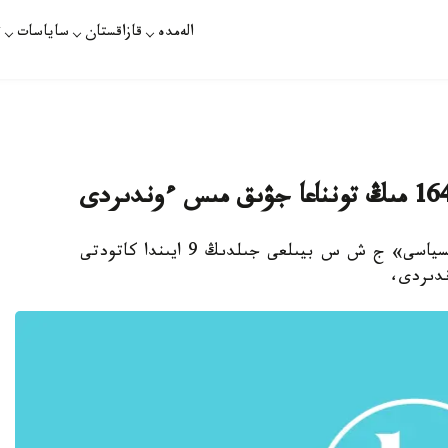
الەمدە
قازاقستان
ساياسات
ت
قاراعاندى. قازاقپارات - «قازاق مىس» كوروپوراتسياسى» ج ش س بيىلعى جىلدىڭ 9 ايىندا كاتودتى