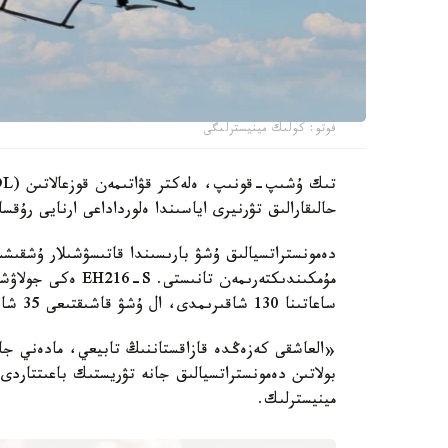
فوتو: كولىك مينيسترلىگى
حالىقارالىق تۋرنيرى اياسىندا ەلورداداعى ارنايى رۇق
دەمونستراتسيالىق ۇشۋ بارىسىندا قاتىسۋشىلار ۇشقىشس
مۇمكىندىكتەرىمەن ت
ساعاتىنا 130 شاقىرىمدى، ال ۇشۋ قاشىقتىعى 35 شاقىرىمعا دەيىن جەتەدى.
بولاتىن دەمونستراتسيالىق جانە تۋريستىك باعىتتارد
مينيسترلىك.