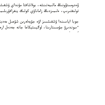
ۆەدومستۆونىڭ مالىمەتىنشە، بولاشاقتا مۇنداي ۇشقىشس
تولىقتىرىپ، ەلىمىزدىڭ زاماناۋي كولىك ينفراقۇرىلىمىن
جوبا اياسىندا ۇشقىشسىز اۋە جۇيەلەرىن شۇعىل مەد
ءسوندىرۋ جۇمىستارىنا، لوگيستيكاعا جانە جەدەل ارەك
كوزدەلىپ وتىر.
سونىمەن قاتار قازاقستاندا جولاۋشىلارعا ارنالعان 
ءوندىرۋ جوسپارلانعان. بۇل جوعارى تەحنولوگيالى ما
جانە ونەركاسىپتىك كووپەراتسيانى كەڭەيتۋگە مۇمكى
«قازىرگى تاڭدا كولىك مينيسترلىگى مۇددەلى مەملەكە
ءۇشىن قاجەتتى قۇقىقتىق جانە ينفراقۇرىلىمدىق نەگ
حابارلامادا.
قوعام