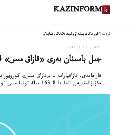
KAZINFORM
ترەند:
اقوردا
تاعايىنداۋ
وقيعا
2026-سايلاۋ
14:11, 23 قازان 2016
جىل باسىنان بەرى «قازاق مىس» 164 مىڭ تونناعا جۋىق مىس ءوندىردى
ەكۆيۆالەنتپەن العاندا 163,8 مىڭ توننا مىس ءوندىردى،