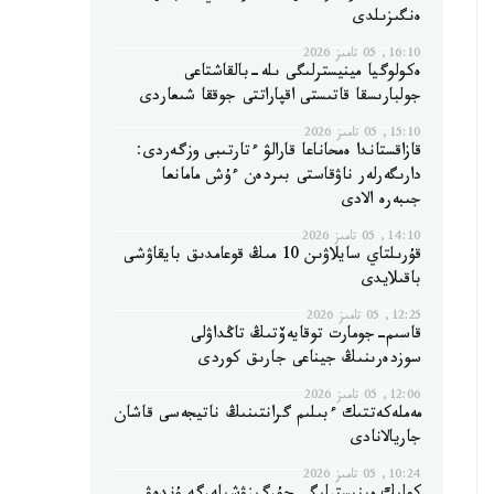
ەنگىزىلدى
16:10, 05 تامىز 2026
ەكولوگيا مينيسترلىگى ىلە-بالقاشتاعى
جولبارىسقا قاتىستى اقپاراتتى جوققا شىعاردى
15:10, 05 تامىز 2026
قازاقستاندا ەمحاناعا قارالۋ ءتارتىبى وزگەردى:
دارىگەرلەر ناۋقاستى بىردەن ءۇش مامانعا
جىبەرە الادى
14:10, 05 تامىز 2026
قۇرىلتاي سايلاۋىن 10 مىڭ قوعامدىق بايقاۋشى
باقىلايدى
12:25, 05 تامىز 2026
قاسىم-جومارت توقايەۆتىڭ تاڭداۋلى
سوزدەرىنىڭ جيناعى جارىق كوردى
12:06, 05 تامىز 2026
مەملەكەتتىك ءبىلىم گرانتىنىڭ ناتيجەسى قاشان
جاريالانادى
10:24, 05 تامىز 2026