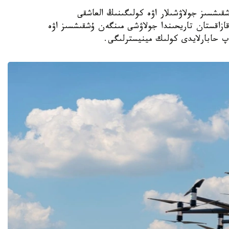
نا. KAZINFORM - استانادا EH216-S ۇشقىشسىز جولاۋشىلار اۋە كولىگىنىڭ العاشقى
زاقستان تاريحىندا جولاۋشى مىنگەن ۇشقىشسىز اۋە
پ حابارلايدى كولىك مينيسترلىگى.