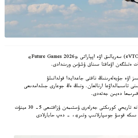
تىك ۇشىپ-قونىپ، ەلەكتر قۋاتىمەن قوزعالاتىن (eVTOL) سەريالىق اۋە اپپاراتى «Future Games 2026»
سات ەتىلگەن اۋماقتا سىناق ۇشۋىن ورىندادى.
ىز اۋە جۇيەلەرىنىڭ ناقتى جاعدايدا قولدانىلۋ
انىستى. EH216-S ەكى جولاۋشىنى تاسىمالداۋعا ارنالعان. ونىڭ ەڭ جوعارى جىلدامدىعى
«العاشقى كەزەڭدە قازاقستاننىڭ تابيعي، مادەني جانە تاريحي كورىكتى جەرلەرى ۇستىمەن ۇزاقتىعى 5- 30 مينۋت
ى ىسكە قوسۋ جوسپارلانىپ وتىر»، - دەپ حابارلادى