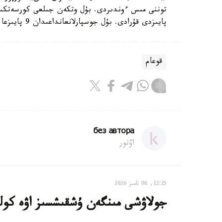
پايىزدى قۇرادى. بۇل جوسپارلانعانداعىدان 9 پايىزعا ارتىق»، - دەلىنگەن باسپا ءسوز مالىمەتتەرىندە.
قوعام
без автора
اۆتور
12:25, 06 تامىز 2026
جولاۋشى مىنگەن ۇشقىشسىز اۋە كول