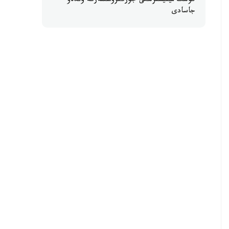
كولىك مينيسترلىگى جۇرگىزۋشىلەرگە ۇندەۋ
جاسادى