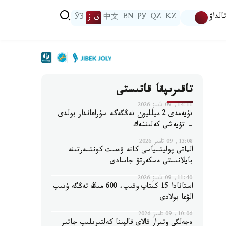
الداۋ
KZ
QZ
РУ
EN
中文
ق ز
ЎЗ
تاقىرىپقا قاتىستى
14:11, 09 تامىز 2026
تۇيەمدى 2 ميلليون تەڭگەگە سۇراعاندار بولدى
- تۇيەشى كەلىنشەك
13:08, 09 تامىز 2026
الماتى پوليتسياسى كانە ۋەست كونتسەرتىنە
بايلانىستى ەسكەرتۋ جاسادى
11:40, 09 تامىز 2026
استانادا 15 كىتاپ وقىپ، 600 مىڭ تەڭگە ۇتىپ
الۋعا بولادى
10:06, 09 تامىز 2026
ەجەلگى وتىرار قالاي قالپىنا كەلتىرىلىپ جاتىر