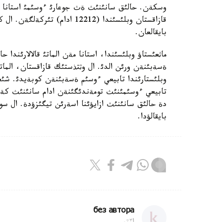
بايقالعان.
ماثعئستاؤ وبلئسئندا، استانا مةن الماتئ قالالارئند
ةسةبئنةن ورئن الدئ. ال وثتذستئك قازاقستان، الماتئ،
وبلئستارئندا تابيعي ءوسئم ةسةبئنةن كوبةيدئ. شئعئ
تابيعي ءوسئمئنئث تومةندئگئنةن ادام سانئنئث كةمؤئ
دة حالئق سانئنئث ازايؤئنا اسةرئن تيگئزؤدة. ال س
بايقالؤدا.
без автора