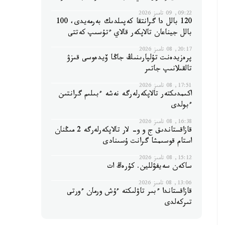
09:22, 09 تامىز 2026
120 بالل دا گرانتقا كەپىلدىك بەرمەيدى، 100
بالل جيناعان تالاپكەر قالاي ءتۇسىپ كەتتى
20:17, 08 تامىز 2026
پرەزيدەنت تۇلپارىنىڭ جاڭا ۆيدەوسى قىزۋ
تالقىلانىپ جاتىر
17:51, 08 تامىز 2026
اكىمدىكتەر تالاپكەرلەرگە نەشە ءبىلىم گرانتىن
ءبولدى
16:38, 08 تامىز 2026
قازاقستاندىق ج و و- لار تالاپكەرلەرگە 2 مىڭنان
استام قوسىمشا گرانت ۇسىنادى
15:12, 08 تامىز 2026
ساكەن سەيفۋللين. كۇرەڭ ات
13:06, 08 تامىز 2026
قازاقستاندا ءبىر تاۋلىكتە ءۇش ورمان ءورتى
تىركەلدى