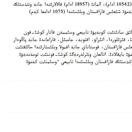
وسكةن. حالئق سانئنئث ةث جوعارئ ءوسئمئ استانا (10542 ادام)، الماتئ (18957 ادام) قالالارئندا جانة وثتذستئك
قازاقستان وبلئسئندا (12212 ادام) تئركةلگةن. ال كةمؤئ شئعئس قازاقستان وبلئسئندا (1075 ادامعا كةم)
ا حالئق سانئنئث كوبةيؤئ تابيعي وسئممةن قاتار كوشئ-قون
 قئزئلوردا، اتئراؤ، اقتوبة، جامبئل، قاراعاندئ جانة پاألودار
س قازاقستان، قوستاناي جانة اقمولا وبلئستارئندا حالئقتئث
 بايقالادئ. اتالعان وثئرلةردةگئ كوشئ-قوننئث تومةندةؤئ
ولتذستئك قازاقستان وبلئسئندا تابيعي ءوسئمنئث كةمؤئ