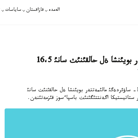
الەمدە
قازاقستان
ساياسات
ت
اعئمداعئ جئلعئ ساؤئردةگئ مالئمةتتةر بويئنشا ةل حالقئنئث سانئ 16،5
استانا. 18- مامئر. قازاقپارات - اعئمداعئ جئلعئ 1- ساؤئردةگئ مالئمةتتةر بويئنشا ةل حالقئنئث سانئ