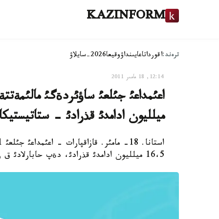
KAZINFORM
ترەند:
اقوردا
تاعايىنداۋ
وقيعا
2026-سايلاۋ
12:14, 18 مامىر 2011
ميلليون ادامدئ قذرادئ - ستاتيستيكا
16،5 ميلليون ادامدئ قذرادئ، دةپ حابارلادئ ق ر ستاتيستيكا اگةنتتئگئنئث باسپاءسوز قئزمةتئنةن.