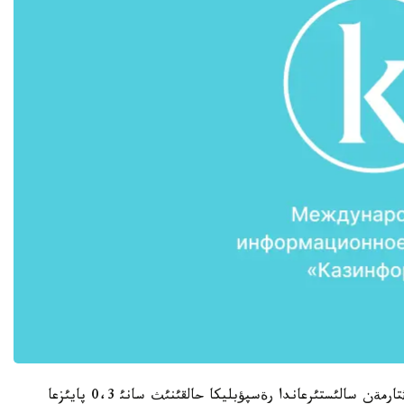
أةدومستأونئث اتاپ وتؤئنشة، اعئمداعئ جئلعئ 1- قاثتارمةن سالئستئرعاندا رةسپؤبليكا حالقئنئث سانئ 0،3 پايئزعا