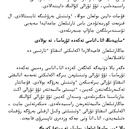
راسىمدەلىپ، تۋۋ تۋرالى كۋالىك دايىندالادى.
قۇجات دايىن بولعان سوڭ، ءوتىنىش بەرۋشىگە تابىستالادى. ال
قىزمەت كورسەتۋدەن باس تارتىلعان جاعدايدا سەبەبى
تۇسىندىرىلگەن جاۋاپ جىبەرىلەدى.
ءسابيدىڭ اتا-اناسى نەكەدە تۇرماسا، نە بولادى
جاڭارتىلعان قاعيدالاردا اكەلىكتى انىقتاۋ ءتارتىبى دە
ناقتىلانعان.
ەگەر بالا دۇنيەگە كەلگەن كەزدە اتا-اناسى رەسمي نەكەدە
تۇرماسا، تۋۋ تۋرالى وتىنىشپەن بىرگە اكەلىكتى نەمەسە انالىقتى
انىقتاۋ تۋرالى بىرلەسكەن ءوتىنىش بەرۋگە بولادى. قۇجاتتار
تەكسەرىلگەننەن كەيىن، ءتيىستى مالىمەتتەر تۋۋ تۋرالى اكت
جازباسىنا ەنگىزىلەدى. وسىدان كەيىن تۋۋ تۋرالى كۋالىك
جاڭارتىلعان مالىمەتتەرمەن راسىمدەلەدى. ەسكەرتەتىن جايت -
اكەلىكتى انىقتاۋ تۋرالى ءوتىنىشتى وكىل ارقىلى بەرۋگە رۇقسات
ەتىلمەيدى، اتا-انا ونى جەكە وزدەرى تاپسىرۋى قاجەت.