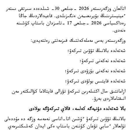
اتالعان وزگەرىستەر 2026 -جىلعى 30- شىلدەدە سىرتقى ىستەر
ءمينيسترىنىڭ بۇيرىعىمەن ەنگىزىلدى. قاعيدالاردىڭ جاڭا
رەداكسياسى 2026 -جىلعى 17 -تامىزدان باستاپ كۇشىنە
ەنەدى.
وزگەرىستەر بەس مەملەكەتتىك قىزمەتتى رەتتەيدى:
شەتەلدە بالانىڭ تۋۋىن تىركەۋ؛
شەتەلدە نەكەنى تىركەۋ؛
شەتەلدە نەكەنى بۇزۋدى تىركەۋ؛
شەتەلدە قايتىس بولۋدى تىركەۋ؛
ازاماتتىق حال اكتىلەرىن تىركەۋ تۋرالى قايتالاما كۋالىكتەر مەن
انىقتامالاردى بەرۋ.
بالا شەتەلدە دۇنيەگە كەلسە، قالاي تىركەۋگە بولادى
بالانىڭ تۋۋىن تىركەۋ ءۇشىن اتا-اناسى نەمەسە وزگە دە مۇددەلى
تۇلعالار ءسابي تۋعان كۇننەن باستاپ ەكى ايدان كەشىكتىرمەي