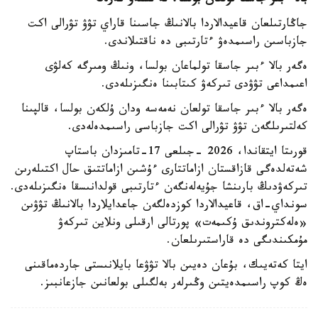
بالا ءبىر جاسقا تولعان بولسا، نە ىستەۋ كەرەك
جاڭارتىلعان قاعيدالاردا بالانىڭ جاسىنا قاراي تۋۋ تۋرالى اكت
جازباسىن راسىمدەۋ ءتارتىبى دە ناقتىلاندى.
ەگەر بالا ءبىر جاسقا تولماعان بولسا، ونىڭ ومىرگە كەلۋى
اعىمداعى تۋۋدى تىركەۋ كىتابىنا ەنگىزىلەدى.
ەگەر بالا ءبىر جاسقا تولعان نەمەسە ودان ۇلكەن بولسا، قالپىنا
كەلتىرىلگەن تۋۋ تۋرالى اكت جازباسى راسىمدەلەدى.
قورىتا ايتقاندا، 2026 -جىلعى 17-تامىزدان باستاپ
شەتەلدەگى قازاقستان ازاماتتارى ءۇشىن ازاماتتىق حال اكتىلەرىن
تىركەۋدىڭ بارىنشا جۇيەلەنگەن ءتارتىبى قولدانىسقا ەنگىزىلەدى.
سونداي-اق، قاعيدالاردا كوزدەلگەن جاعدايلاردا بالانىڭ تۋۋىن
«ەلەكتروندىق ۇكىمەت» پورتالى ارقىلى ونلاين تىركەۋ
مۇمكىندىگى دە قاراستىرىلعان.
ايتا كەتەيىك، بۇعان دەيىن بالا تۋۋعا بايلانىستى جاردەماقىنى
ەڭ كوپ راسىمدەيتىن وڭىرلەر بەلگىلى بولعانىن جازعانبىز.