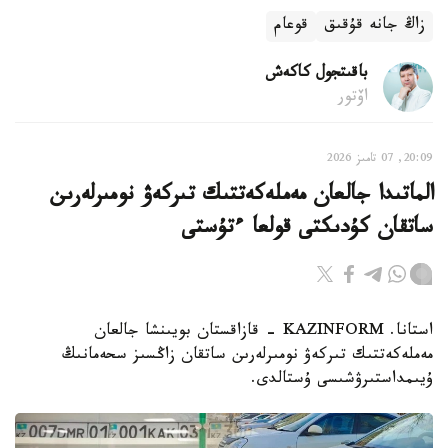
زاڭ جانە قۇقىق
قوعام
باقىتجول كاكەش
اۆتور
20:09, 07 تامىز 2026
الماتىدا جالعان مەملەكەتتىك تىركەۋ نومىرلەرىن
ساتقان كۇدىكتى قولعا ءتۇستى
استانا. KAZINFORM - قازاقستان بويىنشا جالعان
مەملەكەتتىك تىركەۋ نومىرلەرىن ساتقان زاڭسىز سحەمانىڭ
ۇيىمداستىرۋشىسى ۇستالدى.