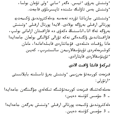
ءوتىنىش بەرۋى ءتيىس. ەگەر ءسابي ءولى تۋعان بولسا،
ءوتىنىش بەس تاۋلىك ىشىندە تاپسىرىلۋى قاجەت.
ءوتىنىشتى جازباشا تۇردە نەمەسە «ەلەكتروندىق ۇكىمەت»
پورتالى ارقىلى بەرۋگە بولادى. الايدا پورتال ارقىلى ءوتىنىش
بەرۋگە تەك اتا-اناسىنىڭ ەكەۋى دە قازاقستان ازاماتى بولىپ،
قازاقستاندىق ۇلگىدەگى نەكە تۋرالى كۋالىگى بولعان جاعدايدا
عانا رۇقسات ەتىلەدى. قۇجاتتاردى قابىلداعاندا، مامان
كوشىرمەلەردى تۇپنۇسقالارىمەن سالىستىرىپ، كەيىن
ءتۇپنۇسقالاردى قايتارادى.
تىركەۋ قانشا ۋاقىت الادى
قىزمەت كورسەتۋ مەرزىمى ءوتىنىش بەرۋ تاسىلىنە بايلانىستى
ءارتۇرلى:
مەملەكەتتىك قىزمەت كورسەتۋشىگە تىكەلەي جۇگىنگەن جاعدايدا
- 5 جۇمىس كۇنىنە دەيىن؛
ەلەكتروندىق ۇكىمەت پورتالى ارقىلى ءوتىنىش بەرگەن جاعدايدا
- 3 جۇمىس كۇنىنە دەيىن.