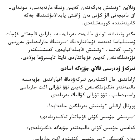
ونلاين ءوتىنىش بەرگەننەن كەيىن ونىڭ مارتەبەسى، سونداي-
اق ناتيجەنى الۋ كۇنى مەن ۋاقىتى پايدالانۋشىنىڭ جەكە
كابينەتىندە كورسەتىلەدى.
ەگەر وتىنىشتە تولىق مالىمەت بەرىلمەسە، بارلىق قاجەتتى قۇجات
ۇسىنىلماسا نەمەسە قۇجاتتاردىڭ ءبىرىنىڭ جارامدىلىق مەرزىمى
ءوتىپ كەتسە، ءوتىنىش قابىلدانبايدى. كەمشىلىكتەر
تۇزەتىلگەننەن كەيىن قۇجاتتاردى قايتا تاپسىرۋعا بولادى.
تىركەۋ ۇدەرىسى قالاي جۇزەگە اسادى
ازاماتتىق حال اكتىلەرىن تىركەۋدىڭ اقپاراتتىق جۇيەسىنە
مالىمەتتەر ەنگىزىلگەننەن كەيىن تۋۋ تۋرالى اكت جازباسى
راسىمدەلىپ، تۋۋ تۋرالى كۋالىك بەرىلەدى.
پورتال ارقىلى ءوتىنىش بەرىلگەن جاعدايدا:
ءبىرىنشى جۇمىس كۇنى قۇجاتتار تەكسەرىلەدى؛
كەلەسى جۇمىس كۇنى مالىمەتتەر جۇيەگە ەنگىزىلەدى؛
ودان كەيىنگى ءبىر جۇمىس كۇنىندە اكت جازباسى