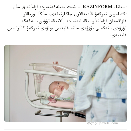
استانا. KAZINFORM - شەت مەملەكەتتەردە ازاماتتىق حال
اكتىلەرىن تىركەۋ قاعيدالارى جاڭارتىلدى. جاڭا نورمالار
قازاقستان ازاماتتارىنىڭ شەتەلدە بالانىڭ تۋۋىن، نەكەگە
تۇرۋدى، نەكەنى بۇزۋدى جانە قايتىس بولۋدى تىركەۋ ءتارتىبىن
قامتيدى.
Фото: pexels.com