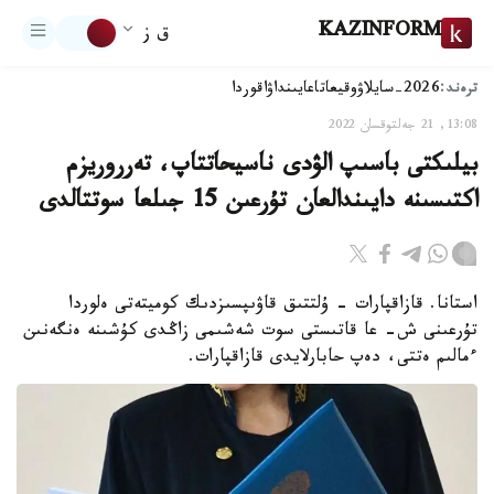
KAZINFORM
ق ز
ترەند:
2026-سايلاۋ
وقيعا
تاعايىنداۋ
اقوردا
13:08, 21 جەلتوقسان 2022
بيلىكتى باسىپ الۋدى ناسيحاتتاپ، تەرروريزم
اكتىسىنە دايىندالعان تۇرعىن 15 جىلعا سوتتالدى
استانا. قازاقپارات - ۇلتتىق قاۋىپسىزدىك كوميتەتى ەلوردا
تۇرعىنى ش- عا قاتىستى سوت شەشىمى زاڭدى كۇشىنە ەنگەنىن
ءمالىم ەتتى، دەپ حابارلايدى قازاقپارات.