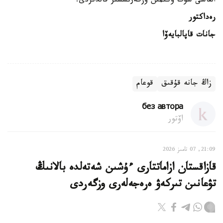
القاسى سوت ۇكىمىن وزگەرىسسىز قالدىردى.
رەداكتور
جانات قاپالبايەۆا
زاڭ جانە قۇقىق
قوعام
без автора
اۆتور
21:09, 07 تامىز 2026
قازاقستان ازاماتتارى ءۇشىن شەتەلدە بالانىڭ
تۋعانىن تىركەۋ ەرەجەلەرى وزگەردى