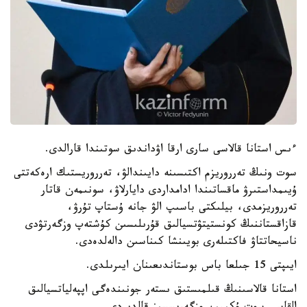
ءىس استانا قالاسى سارى ارقا اۋداندىق سوتىندا قارالدى.
سوت ونىڭ تەرروريزم اكتىسىنە دايىندالۋ، تەرروريستىك ارەكەتتى
ۇيىمداستىرۋ ماقساتىندا ادامداردى دايارلاۋ، سونىمەن قاتار
تەرروريزمدى، بيلىكتى باسىپ الۋ جانە ۇستاپ تۇرۋ،
قازاقستاننىڭ كونستيتۋتسيالىق قۇرىلىسىن كۇشتەپ وزگەرتۋدى
ناسيحاتتاۋ فاكتىلەرى بويىنشا كىناسىن دالەلدەدى.
ايىپتى 15 جىلعا باس بوستاندىعىنان ايىرىلدى.
استانا قالاسىنىڭ قىلمىستىق ىستەر جونىندەگى اپپەلياتسيالىق