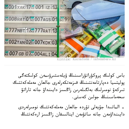
Коллаж: Kazinform / informburo.kz
باس كولىك پروكۋراتۋراسىنىڭ ۇيلەستىرۋىمەن كولىكتەگى
پوليتسيا دەپارتامەنتىنىڭ قىزمەتكەرلەرى جالعان مەملەكەتتىك
تىركەۋ نومىرلىك بەلگىلەرىن زاڭسىز دايىنداۋ جانە تاراتۋ
سحەماسىنىڭ جولىن كەستى.
- الماتىدا جۇيەلى تۇردە جالعان مەملەكەتتىك نومىرلەردى
دايىنداۋمەن جانە ساتۋمەن اينالىسقان زاڭسىز ارەكەتتىڭ
ۇيىمداستىرۋشىسى ۇستالدى. تەرگەۋ مالىمەتتەرى بويىنشا،