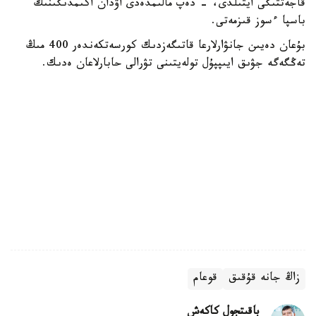
قاجەتتىگى ايتىلدى، - دەپ مالىمدەدى اۋدان اكىمدىگىنىڭ
باسپا ءسوز قىزمەتى.
بۇعان دەيىن جانۋارلارعا قاتىگەزدىك كورسەتكەندەر 400 مىڭ
تەڭگەگە جۋىق ايىپپۇل تولەيتىنى تۋرالى حابارلاعان ەدىك.
زاڭ جانە قۇقىق
قوعام
باقىتجول كاكەش