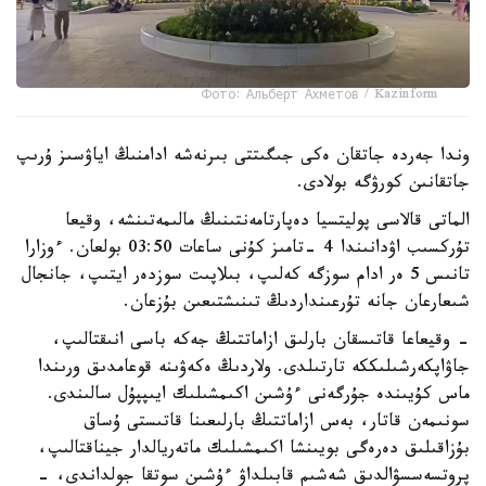
Фото: Альберт Ахметов / Kazinform
وندا جەردە جاتقان ەكى جىگىتتى بىرنەشە ادامنىڭ اياۋسىز ۇرىپ
جاتقانىن كورۋگە بولادى.
الماتى قالاسى پوليتسيا دەپارتامەنتىنىڭ مالىمەتىنشە، وقيعا
تۇركسىب اۋدانىندا 4 -تامىز كۇنى ساعات 03:50 بولعان. ءوزارا
تانىس 5 ەر ادام سوزگە كەلىپ، بىلاپىت سوزدەر ايتىپ، جانجال
شىعارعان جانە تۇرعىنداردىڭ تىنىشتىعىن بۇزعان.
- وقيعاعا قاتىسقان بارلىق ازاماتتىڭ جەكە باسى انىقتالىپ،
جاۋاپكەرشىلىككە تارتىلدى. ولاردىڭ ەكەۋىنە قوعامدىق ورىندا
ماس كۇيىندە جۇرگەنى ءۇشىن اكىمشىلىك ايىپپۇل سالىندى.
سونىمەن قاتار، بەس ازاماتتىڭ بارلىعىنا قاتىستى ۇساق
بۇزاقىلىق دەرەگى بويىنشا اكىمشىلىك ماتەريالدار جيناقتالىپ،
پروتسەسسۋالدىق شەشىم قابىلداۋ ءۇشىن سوتقا جولداندى، -