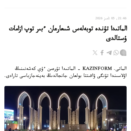
21:46, 05 تامىز 2026
الماتىدا تۇندە توبەلەس شىعارعان ءبىر توپ ازامات
ۇستالدى
الماتى. KAZINFORM - الماتىدا تۇرعىن ءۇي كەشەنىنىڭ
اۋلاسىندا تۇنگى ۋاقىتتا بولعان جانجالدىڭ بەينەجازباسى تارادى.