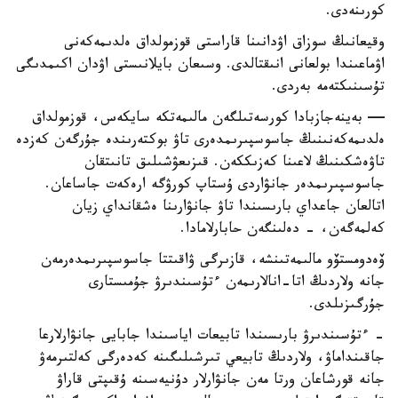
كورىنەدى.
وقيعانىڭ سوزاق اۋدانىنا قاراستى قوزمولداق ەلدىمەكەنى
اۋماعىندا بولعانى انىقتالدى. وسىعان بايلانىستى اۋدان اكىمدىگى
تۇسىنىكتەمە بەردى.
— بەينەجازبادا كورسەتىلگەن مالىمەتكە سايكەس، قوزمولداق
ەلدىمەكەنىنىڭ جاسوسپىرىمدەرى تاۋ بوكتەرىندە جۇرگەن كەزدە
تاۋەشكىنىڭ لاعىنا كەزىككەن. قىزىعۋشىلىق تانىتقان
جاسوسپىرىمدەر جانۋاردى ۇستاپ كورۋگە ارەكەت جاساعان.
اتالعان جاعداي بارىسىندا تاۋ جانۋارىنا ەشقانداي زيان
كەلمەگەن، - دەلىنگەن حابارلامادا.
ۆەدومستۆو مالىمەتىنشە، قازىرگى ۋاقىتتا جاسوسپىرىمدەرمەن
جانە ولاردىڭ اتا-انالارىمەن ءتۇسىندىرۋ جۇمىستارى
جۇرگىزىلدى.
- ءتۇسىندىرۋ بارىسىندا تابيعات اياسىندا جابايى جانۋارلارعا
جاقىنداماۋ، ولاردىڭ تابيعي تىرشىلىگىنە كەدەرگى كەلتىرمەۋ
جانە قورشاعان ورتا مەن جانۋارلار دۇنيەسىنە ۇقىپتى قاراۋ