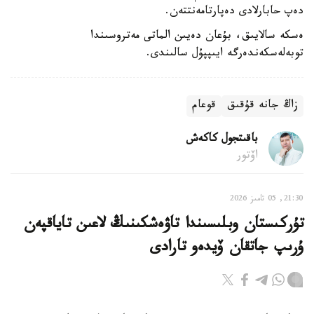
دەپ حابارلادى دەپارتامەنتتەن.
ەسكە سالايىق، بۇعان دەيىن الماتى مەتروسىندا
توبەلەسكەندەرگە ايىپپۇل سالىندى.
زاڭ جانە قۇقىق
قوعام
باقىتجول كاكەش
اۆتور
21:30, 05 تامىز 2026
تۇركىستان وبلىسىندا تاۋەشكىنىڭ لاعىن تاياقپەن
ۇرىپ جاتقان ۆيدەو تارادى