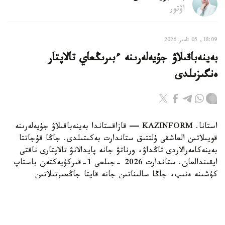
اۆتور
18:09, 05 تامىز 2026
بەينەباقىلاۋ جۇيەلەرىنە ءبىرىڭعاي تالاپتار
ەنگىزىلدى
استانا. KAZINFORM — قازاقستاندا بەينەباقىلاۋ جۇيەلەرىنە
قويىلاتىن العاشقى ۇلتتىق ستاندارت بەكىتىلدى. جاڭا قۇجاتتا
بەينەكامەرالاردى تاڭداۋ، ورناتۋ جانە پايدالانۋ تالاپتارى ناقتى
ايقىندالعان. ستاندارت 2026 -جىلعى 1-قىركۇيەكتەن باستاپ
كۇشىنە ەنىپ، جاڭا سالىناتىن جانە قايتا جاڭعىرتىلاتىن
عيماراتتارداعى بەينەباقىلاۋ جۇيەلەرىنە قولدانىلادى. بۇل تۋرالى
ساۋدا جانە ينتنگراتسيا مينيسترلىگى ءمالىم ەتتى.