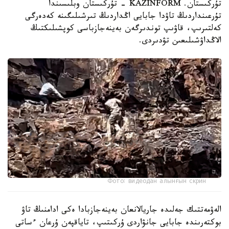
تۇركىستان. KAZINFORM - تۇركىستان وبلىسىندا
تۇرعىنداردىڭ تاۋدا جابايى اڭداردىڭ تىرشىلىگىنە كەدەرگى
كەلتىرىپ، قاۋىپ توندىرگەن بەينەجازباسى كوپشىلىكتىڭ
الاڭداۋشىلىعىن تۋدىردى.
Фото: видеодан алынғын скрин
الەۋمەتتىك جەلىدە جاريالانعان بەينەجازبادا ەكى ادامنىڭ تاۋ
بوكتەرىندە جابايى جانۋاردى ۇركىتىپ، تاياقپەن ۇرعان ءساتى