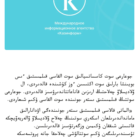
جوعارعى سوت كاسساتسيالىق سوت القاسى قىلمىستىق ءىس
بويىنشا بارلىق سوت اكتىسىن ءوز كۇشىندە قالدىردى، ال
ۆلاديسلاۆ چەلاحتىڭ ارىزىن قاناعاتتاندىرۋسىز قالدىردى. جوعارعى
سوتتىڭ قىلمىستىق ىستەر جونىندە سوت القاسى ۇكىم شىعاردى.
«الماتى قالاسى قىلمىستىق ىستەر جونىندەگى اۋدانارالىق
مامانداندىرىلعان اسكەري سوتىنىڭ چەلاح ۆلاديسلاۆ ۆالەريەۆيچكە
قاتىستى شىققان ۇكىمىن وزگەرتۋسىز قالدىرىلسىن.
تۇسىندىرىلىگەن ۇكىم سوتتالۋشى چەلاحقا جانە پروتسەسكە