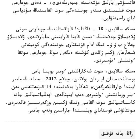
قاتىسۋشى بارلىق مۇشەسىنە جىبەرىلەدى»، - دەدى جوعارعى
سوت قىلمىستىق ىستەر جونىندەگى سوت القاسىنىڭ سۋدياسى
اباي راحمەتۋلين.
ەسكە سالايىق، 18 - قاڭتاردا قازاقستاننىڭ جوعارعى سوتى
ۆلاديسلاۆ چەلاحتىڭ ءىسىن قايتا قارايتىنى حابارلاندى. ۆلاديسلاۆ
چەلاح ب ۇ ۇ- نىڭ ادام قۇقىقتارى جونىندەگى كوميتەتى
شىعارعان ۇكىم زاڭدى كۇشىنە ەنگەن سوڭ جوعارعى سوتقا
ءوتىنىش ءتۇسىردى.
ەسكە سالايىق، سوت شەكاراشىنى ءومىر بويىنا باس
بوستاندىعىنان ايىرعان بولاتىن. چەلاح 2012 -جىلدىڭ مامىر
ايىندا «ارقانكەرگەن» شەكارا بەكەتىندە 14 قىزمەتتەسى مەن
ءبىر ورمانشىنى ءولتىردى دەپ ايىپتالدى. اپەللياتسيالىق جانە
كاسساتسيالىق سوت القاسى ونىڭ ۇكىمىن وزگەرىسسىز قالدىردى.
سوتتالۋشى قوستاناي وبلىسىندا جازاسىن وتەپ جاتىر.
زاڭ جانە قۇقىق