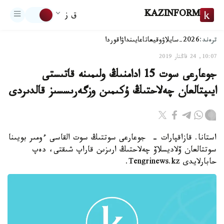
KAZINFORM
ق ز
ترەند:
2026-سايلاۋ
وقيعا
تاعايىنداۋ
اقوردا
10:07, 24 قاڭتار 2019
جوعارعى سوت 15 ادامنىڭ ولىمىنە قاتىستى
ايىپتالعان چەلاحتىڭ ۇكىمىن وزگەرىسسىز قالدىردى
استانا. قازاقپارات - جوعارعى سوتتىڭ سوت القاسى ءومىر بويىنا
سوتتالعان ۆلاديسلاۆ چەلاحتىڭ ارىزىن قاراپ شىقتى، دەپ
حابارلايدى Tengrinews.kz.