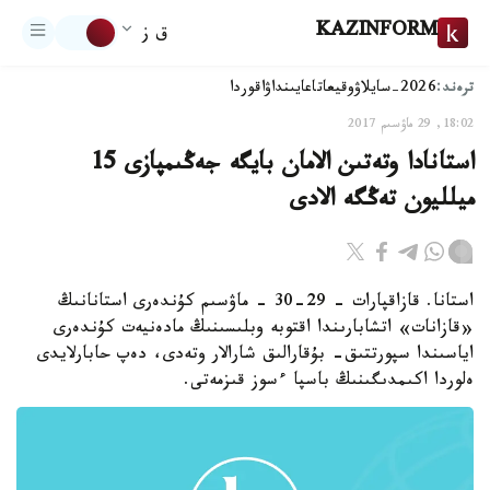
KAZINFORM
ق ز
ترەند:
2026-سايلاۋ
وقيعا
تاعايىنداۋ
اقوردا
18:02, 29 ماۋسىم 2017
استانادا وتەتىن الامان بايگە جەڭىمپازى 15
ميلليون تەڭگە الادى
استانا. قازاقپارات - 29-30 - ماۋسىم كۇندەرى استانانىڭ
«قازانات» اتشابارىندا اقتوبە وبلىسىنىڭ مادەنيەت كۇندەرى
اياسىندا سپورتتىق- بۇقارالىق شارالار وتەدى، دەپ حابارلايدى
ەلوردا اكىمدىگىنىڭ باسپا ءسوز قىزمەتى.