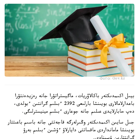
Фото: Gov.kz
بيىل اكىمدىكتەر باكالاۆريات، ماگيستراتۋرا جانە رەزيدەنتۋرا
باعدارلامالارى بويىنشا بارلىعى 2392 ءبىلىم گرانتىن ءبولدى،
دەپ حابارلايدى عىلىم جانە جوعارى ءبىلىم مينيسترلىگى.
جىل سايىن اكىمدىكتەر وڭىرلەرگە قاجەتتى جانە باسىم باعىتتار
بويىنشا مامانداردى ماقساتتى دايارلاۋ ءۇشىن ءبىلىم بەرۋ
گرانتتارىن ۇسىنادى.