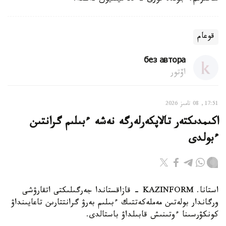
قوعام
без автора
اۆتور
17:51, 08 تامىز 2026
اكىمدىكتەر تالاپكەرلەرگە نەشە ءبىلىم گرانتىن
ءبولدى
استانا. KAZINFORM - قازاقستاندا جەرگىلىكتى اتقارۋشى
ورگاندار بولەتىن مەملەكەتتىك ءبىلىم بەرۋ گرانتتارىن تاعايىنداۋ
كونكۋرسىنا ءوتىنىش قابىلداۋ باستالدى.