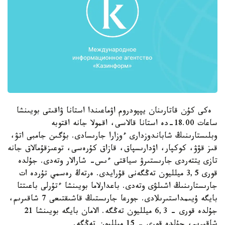
ەكى كۇن قاتارىنان يپپودروم اۋماعىندا استانا ۋاقىتى بويىنشا
ساعات 18.00-دە استانا قالاسى، اقمولا جانە اقتوبە
وبلىستارىنىڭ شاباندوزدارى ءوزارا جارىسادى. بۇگىن جامبى اتۋ،
قىز قۋۋ، كوكپار، اۋدارىسپاق، قازاق كۇرەسى، توعىزقۇمالاق جانە
تازى يتتەردى جارىستىرۋ سياقتى ءىس- شارالار وتەدى. جۇلدە
قورى 3,5 ميلليون تەڭگەنى قۇرايدى. ەرتەڭ رەسمي تۇردە ات
جارىستارىنىڭ اشىلۋى وتەدى. باعدارلاما بويىنشا ءتۇرلى باعىتتا
بايگە ۇيىمداستىرىلادى. جورعا جارىستىڭ قاشىقتىعى 7 شاقىرىم،
جۇلدە قورى - 6,3 ميلليون تەڭگە. الامان بايگە بويىنشا 21
شاقىرىم، جۇلدە قورى - 15 ميلليون تەڭگە.