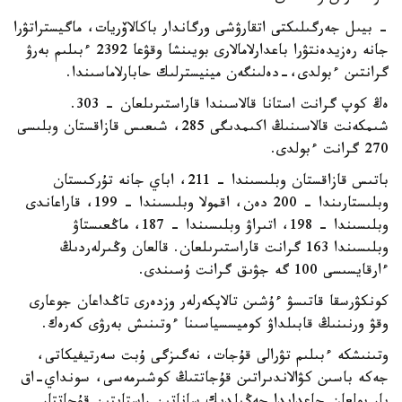
- بيىل جەرگىلىكتى اتقارۋشى ورگاندار باكالاۆريات، ماگيستراتۋرا
جانە رەزيدەنتۋرا باعدارلامالارى بويىنشا وقۋعا 2392 ءبىلىم بەرۋ
گرانتىن ءبولدى،-دەلىنگەن مينيسترلىك حابارلاماسىندا.
ەڭ كوپ گرانت استانا قالاسىندا قاراستىرىلعان - 303.
شىمكەنت قالاسىنىڭ اكىمدىگى 285، شىعىس قازاقستان وبلىسى
270 گرانت ءبولدى.
باتىس قازاقستان وبلىسىندا – 211، اباي جانە تۇركىستان
وبلىستارىندا – 200 دەن، اقمولا وبلىسىندا – 199، قاراعاندى
وبلىسىندا – 198، اتىراۋ وبلىسىندا – 187، ماڭعىستاۋ
وبلىسىندا 163 گرانت قاراستىرىلعان. قالعان وڭىرلەردىڭ
ءارقايسىسى 100 گە جۋىق گرانت ۇسىندى.
كونكۋرسقا قاتىسۋ ءۇشىن تالاپكەرلەر وزدەرى تاڭداعان جوعارى
وقۋ ورنىنىڭ قابىلداۋ كوميسسياسىنا ءوتىنىش بەرۋى كەرەك.
وتىنىشكە ءبىلىم تۋرالى قۇجات، نەگىزگى ۇبت سەرتيفيكاتى،
جەكە باسىن كۋالاندىراتىن قۇجاتتىڭ كوشىرمەسى، سونداي-اق