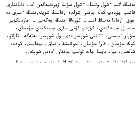
مەنىڭ اتىم ءشول وتىنا، ءشول سۋىنا ۇيرەنبەگەن ات، قاباقتارى
قاتىپ جۇدەپ كەلە جاتىر. شولدە ارقانىڭ شوپتەرىنىڭ ءبىرى دە
جوق. ارقادا مەنىڭ اتىم - كۇرەڭ اتتىڭ جەگەنى - جازدىگۇنى
جاسىل جىبەكتەي، كۇزدى كۇنى سارى جىبەكتەي جۇمساق،
جۇپار ءيىستى، ءتاتتى شوپتەر ەدى. ول شوپتەر: بەتەگە، تارلاۋ،
كوك جۋسان، قارا جۋسان، جوڭىشقا، قياق، بيدايىق، كودە،
شالعىن، ميا، مايسا جانە تولىپ جاتقان ادەمى شوپتەر.
بەتپاقتا بۇل شوپتەر جوق. بەتپاقتىڭ شوپتەرى سەلدىر، قوڭىر،
سۇر، قۋارعان، سوياۋلانعان قاتتى، قوڭىرسۇر وسىمدىك. ول
شوپتەر: سوياۋ جۋسان، قارا قوڭىر جۋسان، يزەن، ەبەلەك.
راس، كوكپەك پەن جۋسان ارقادا دا بار. بەتپاقتا دا بار.
ارقانىڭ سۋى كوبىنەسە تۇشى، ءتاتتى، تۇنىق سۋ جانە ونداي
سۋلار كوپ. ۇلكەن شالقار ايدىن كولدەر، ۇزىن اققان وزەندەر،
تاۋدان، ادىردان سىلدىراپ اققان كۇمىس سۋلى بۇلاقتار، كوك
شالعىندى، ءمولدىر سۋلى تومارلار ءتاتتى سۋىق سۋلى قۇدىقتار
ارقانىڭ جان- جانۋارلارىنىڭ سۇيگەن، ۇيرەنگەن سۋسىنى.
بەتپاقتا سۋ سيرەك كەزدەسەدى. ول سۋدىڭ ءوزى تاپشى جانە