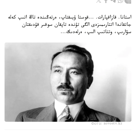
استانا. قازاقپارات. ...قوستا ۇيىقتاپ، ەرتەڭىندە تاڭ اتىپ كەلە
جاتقاندا اتتارىمىزدى الگى تۇندە تاپقان سوقىر قۇدىقتان
سۋارىپ، وتتاتىپ الىپ، ەرلەدىك...
Фото: novoetv.kz