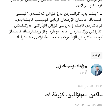
بار بولعان جاعدايدا جەڭىلدىك ساناتىن راستايتىن قۇجاتتار
قوسا تاپسىرىلادى.
- ءبىلىم بەرۋ گرانتتارىن بەرۋ تۋرالى شەشىمدى ءتيىستى
اكىمدىك جانىنان قۇرىلعان ارنايى كوميسسيا قابىلدايدى.
قۇجاتتاردى قابىلداۋ مەرزىمى تۋرالى اقپاراتتى جەرگىلىكتى
اتقارۋشى ورگانداردان جانە جوعارى وقۋ ورىندارىنىڭ قابىلداۋ
كوميسسيالارىنان الۋعا بولادى، دەپ حابارلادى مينيسترلىك.
قوعام
ريزابەك نۇسىپبەك ۇلى
اۆتور
15:12, 08 تامىز 2026
ساكەن سەيفۋللين. كۇرەڭ ات