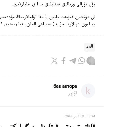
بۇل تۋرالى ورتالىق قىتايلىق ب ا ق حابارلادى.
ميلليون دوللارعا جۋىق) سىياقى العان. قىلمىستىق ءىس 2015-جىلعى تامىزدا باس
الەم
без автора
اۆتور
17:24, 08 تامىز 2026