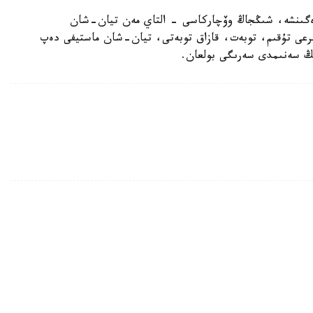
رەگىنشە، شىڭجاڭ وۆچاركاسى - التاي مەن تيان-شان
بايىرعى تۇقىم، توبەت، قازاق توبەتى، تيان-شان ماستيفى دەپ
دىڭ سەنىمدى سەرىگى بولعان.
نە قاۋىپ ءتوندىردى