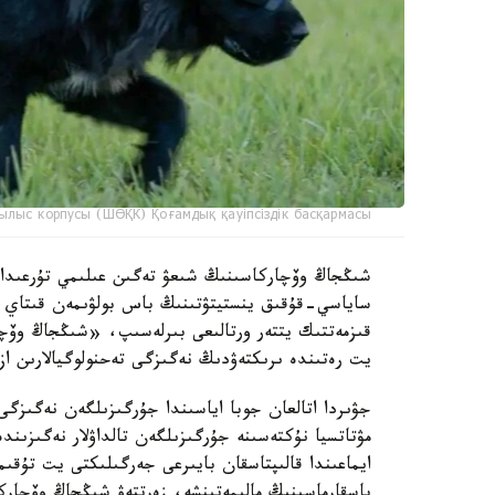
ылыс корпусы (ШӨҚК) Қоғамдық қауіпсіздік басқармасы
ساياسي-قۇقىق ينستيتۋتىنىڭ باس بولۋىمەن قىتاي عى
قىزمەتتىك يتتەر ورتالىعى بىرلەسىپ، «شىڭجاڭ وۆچا
يت رەتىندە ىرىكتەۋدىڭ نەگىزگى تەحنولوگيالارىن از
جۋىردا اتالعان جوبا اياسىندا جۇرگىزىلگەن نەگىزگى
مۋتاتسيا نۇكتەسىنە جۇرگىزىلگەن تالداۋلار نەگىزىن
ايماعىندا قالىپتاسقان بايىرعى جەرگىلىكتى يت تۇق
باسقارماسىنىڭ مالىمەتىنشە، زەرتتەۋ شىڭجاڭ وۆچار