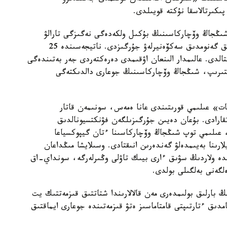
پىكىرتالاسقا نۇكتە قويىلدى.
 شىڭجاڭ وۆچاركاسىنىڭ بۇكىل ولكەدەگى نەگىزگى تارالۋ
ايماقتارىن ارالاپ، 109 داراباسقا جوعارى ساپالى تولىق گەنومدىق سەكۆەنيرلەۋ جۇرگىزدى. ناتيجەسىندە 25
قتالدى. عالىمدار الىنعان اۋقىمدى دەرەكتەردى جەر بەتىندەگى
لىستىرىپ، شىڭجاڭ وۆچاركاسىنىڭ جوعارى دالدىكتەگى
ات» عىلىمي قورىتىندى عانا ەمەس، سونىمەن قاتار
اتقارادى. بۇعان دەيىن جۇرگىزىلگەن فۋنكتسيونالدىق
، عىلىمي توپ شىڭجاڭ وۆچاركاسىنا ءتان گيپوكسياعا
ارىنا بەيىمدەلۋ گەندەرىن انىقتادى. وسىلايشا مىڭداعان
ندە ولاردىڭ سۋىق ءارى بيىك تاۋلى وڭىرلەرگە، سونداي-اق
لگەنى بەلگىلى بولدى.
بارلىق بولىمدەرى مەن قالالارىندا شتاتتىق قىزمەتتىك يت
امدىق ءتارتىپتى قامتاماسىز ەتۋ قىزمەتىندە جوعارى ايماقتىق