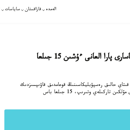
الەمدە
قازاقستان
ساياسات
ت
قىتايدا ءمينيستردىڭ بۇرىنعى ورىنباسارى پارا العانى ءۇشىن 15 جىلعا
قىتاي حالىق رەسپۋبليكاسىنىڭ قوعامدىق قاۋىپسىزدىك
ءمينيسترىنىڭ بۇرىنعى ورىنباسارى لي دۋنشەندى مۇلكىن تاركىلەي وتىرىپ، 15 جىلعا باس