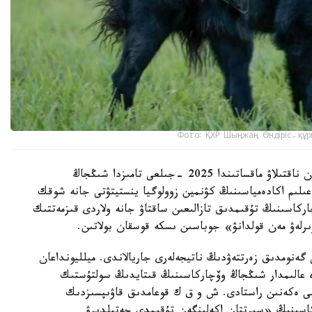
Фото: ҚХР Шыңжаң Өндіріс-құр
شىڭجاڭ وۆچاركاسىنىڭ شىعۋ تەگىن عىلىمي تۇرعىدان ناقتىلاۋ ماقساتىندا 2025 -جىلعى تامىزدا شىڭجاڭ
لىم اكادەمياسىنىڭ كۋنمين زوولوگيا ينستيتۋتى جانە شوقك
ركاسىنىڭ تۇقىمدىق تازالىعىن ساقتاۋ جانە ولاردى قىزمەتتىك
ىرلەۋ مەن قولدانۋ» جوباسىن ىسكە قوسقان بولاتىن.
 گەنومدىق زەرتتەۋدىڭ ناتيجەلەرى جاريالاندى. ميلليونداعان
دە عالىمدار شىڭجاڭ وۆچاركاسىنىڭ قىتايدىڭ سولتۇستىك
ىمى ەكەنىن راستادى. ش و ق ك قوعامدىق قاۋىپسىزدىك
كاسىنىڭ «سىرتتان اكەلىنگەن تۇقىمدى جەتىلدىرۋ