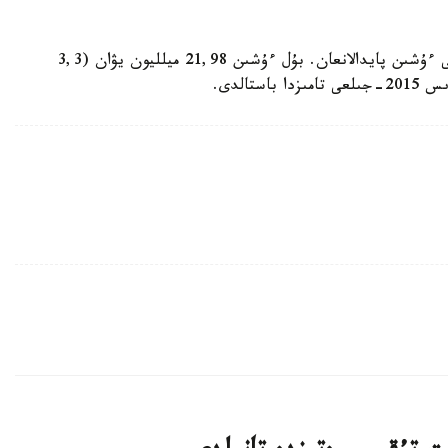
لي دۋنشەن قىزمەت بابىن باسقا تۇلعالاردىڭ مۇددەسى ءۇشىن پايدالانعان. بۇل ءۇشىن 21,98 ميلليون يۋان (3,3
تالدى.