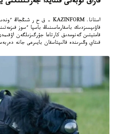
قازاق توبەتى قىتايدا جەرگىلىكتى ي
استانا. KAZINFORM – ق ح ر ش
قاۋىپسىزدىك باسقارماسىنىڭ باسپا ءسوز قىزمەتىن
قامتيتىن گەنومدىق كارتاعا جۇرگىزىلگەن اۋقىم
قىتاي وڭىرىندە قالىپتاسقان بايىرعى جانە دەربە