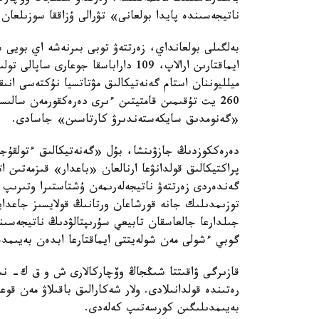
ناتيجەسىندە پايدا بولعانى» تۋرالى ۇزاققا سوزىلعان 
بەلگىلى بولعانداي، زەرتتەۋ توبى بىرنەشە اي بويى
ميلليوننان استام گەنەتيكالىق مۋتاتسيا نۇكتەسى انى
260 يت تۇقىمىن قامتيتىن ءىرى دەرەكقورمەن سا
«گەنومدىق سايكەستەندىرۋ كارتاسىن» جاسادى.
دەرەككوزدىڭ جازۋىنشا، بۇل «گەنەتيكالىق ءتولقۇج
پراكتيكالىق قولدانۋعا ارنالعان «باعدار» قىزمەتىن 
گەندەردى زەرتتەۋ ناتيجەلەرىمەن ۇشتاستىرا وتىرىپ
توزىمدىلىك جانە قورشاعان ورتانىڭ قولايسىز جاعدايل
جىلدارعا جالعاسقان تابيعي سۇرىپتالۋدىڭ ناتيجەسى
گوبي ءشولى مەن شولەيتتى ايماقتارعا ابدەن بەيىمدە
قازىرگى ۋاقىتتا شىڭجاڭ وۆچاركالارى ش و ق ك- نىڭ 
رەتىندە قولدانىلادى. ولار شەكارالىق باقىلاۋ مەن قوع
بەيىمدىلىگىن كورسەتىپ كەلەدى.