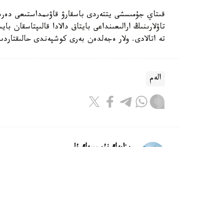
قىتاي جۇمىسشى يتتەردى باسقارۋ قاۋىمداستىعى دە
تاۋلارىنىڭ ارالىعىنداعى بايتاق دالادا قالىپتاسقان 
تە اتالادى. ولار ەجەلدەن بەرى كوشپەندى حالىقتار
الەم
ريزابەك نۇسىپبەك ۇلى
اۆتور
16:18, 08 تامىز 2026
كليماتتىڭ وزگەرۋى ماتچا وندىرىسى