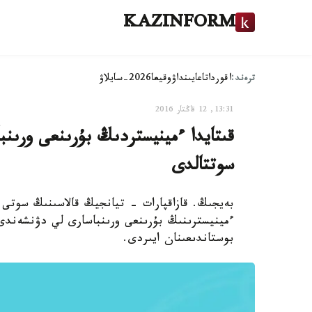
KAZINFORM
ترەند:
اقوردا
تاعايىنداۋ
وقيعا
2026-سايلاۋ
13:31, 12 قاڭتار 2016
سوتتالدى
بەيجىڭ. قازاقپارات - تيانجيڭ قالاسىنىڭ سوتى 
بوستاندىعىنان ايىردى.