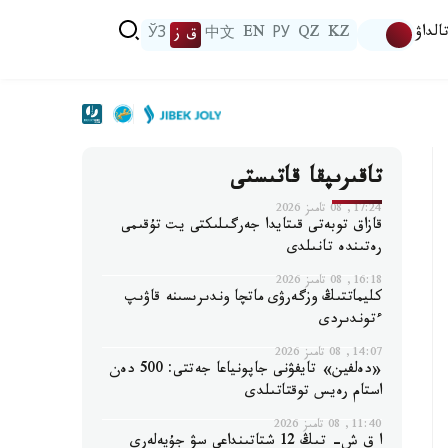
الداۋ
KZ
QZ
РУ
EN
中文
ق ز
ЎЗ
تاقىرىپقا قاتىستى
17:24, 08 تامىز 2026
قازاق توبەتى قىتايدا جەرگىلىكتى يت تۇقىمى
رەتىندە تانىلدى
16:18, 08 تامىز 2026
كليماتتىڭ وزگەرۋى ماتچا وندىرىسىنە قاۋىپ
ءتوندىردى
14:07, 08 تامىز 2026
«دەلفين» تايفۋنى جاپونياعا جەتتى: 500 دەن
استام رەيس توقتاتىلدى
11:40, 08 تامىز 2026
ا ق ش- تىڭ 12 شتاتىنداعى سۋ جۇيەلەرى