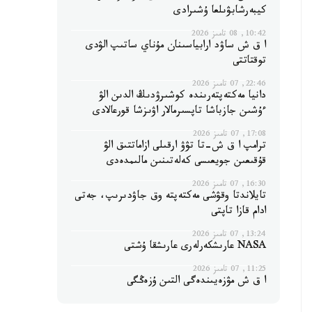
كيبەرشابۋىلعا ۇشىرادى
10:42, 08 تامىز 2026
ا ق ش ساۋد ارابياسىنان مۇناي ساتىپ الۋدى
توقتاتتى
22:46, 07 تامىز 2026
دانيا مەكتەپتەرىندە كوشىرۋدىڭ الدىن الۋ
ءۇشىن جازباشا تاپسىرمالار اۋىزشا قورعالادى
17:08, 07 تامىز 2026
ترامپ ا ق ش-تا تۋۋ ارقىلى ازاماتتىق الۋ
قۇقىعىن جويعىسى كەلەتىنىن مالىمدەدى
16:30, 07 تامىز 2026
تايلاندتا وقۋشى مەكتەپتە وق جاۋدىرىپ، جەتى
ادام قازا تاپتى
13:24, 07 تامىز 2026
NASA عارىشكەرلەرى عارىشقا ۇشتى
11:25, 07 تامىز 2026
ا ق ش مۋزەيىندەگى التىن ۇزەڭگى