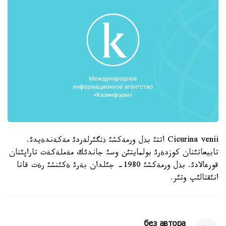
Cicurina venii اتتئ بذل ورمةكشئ ذثگئرلةردئ مةكةندةيدئ.
تابيعاتئنان كوزدةرئ بولمايتئن وسئ جاندئك مةملةكةت تاراپئنان
قورعالادئ. بذل ورمةكشئ 1980- جئلدان بةرئ ةكئنشئ رةت قانا
انئقتالئپ وتئر.
без автора