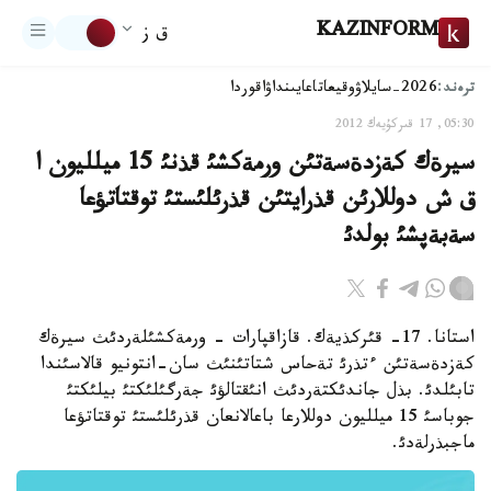
KAZINFORM
ق ز
ترەند:
2026-سايلاۋ
وقيعا
تاعايىنداۋ
اقوردا
05:30, 17 قىركۇيەك 2012
سيرةك كةزدةسةتئن ورمةكشئ قذنئ 15 ميلليون ا
ق ش دوللارئن قذرايتئن قذرئلئستئ توقتاتؤعا
سةبةپشئ بولدئ
استانا. 17- قئركذيةك. قازاقپارات - ورمةكشئلةردئث سيرةك
كةزدةسةتئن ءتذرئ تةحاس شتاتئنئث سان-انتونيو قالاسئندا
تابئلدئ. بذل جاندئكتةردئث انئقتالؤئ جةرگئلئكتئ بيلئكتئ
جوباسئ 15 ميلليون دوللارعا باعالانعان قذرئلئستئ توقتاتؤعا
ماجبذرلةدئ.