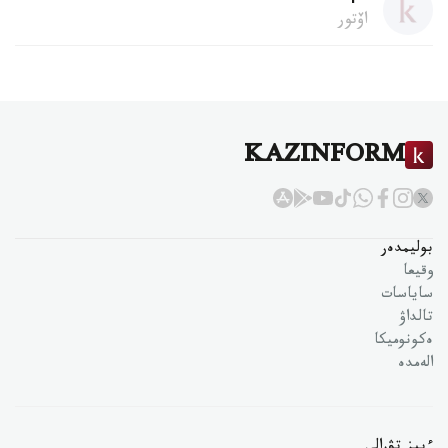
اۆتور
KAZINFORM
بوليمدەر
وقيعا
ساياسات
تالداۋ
ەكونوميكا
الەمدە