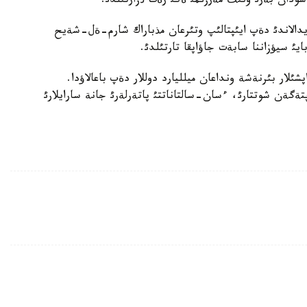
يدالاندئ دةپ ايئپتالئپ وتئرعان مذباراك شارم-ةل-شةيح
ئ سيؤزاننا سابةت جاؤاپقا تارتئلدئ.
ئلار بئرنةشة ونداعان ميلليارد دوللار دةپ باعالاؤدا.
ةگةن شوتتارئ، ءسان-سالتاناتتئ پاتةرلةرئ جانة سارايلارئ