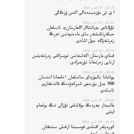
11:25, 07 تامىز 2026
ا ق ش مۋزەيىندەگى التىن ۇزەڭگى
10:24, 07 تامىز 2026
تۋۆاداعى «پاتشالار اڭعارىنان» تابىلعان
ەسكەرتكىشتەر ساق مادەنيەتىن تەرەڭ
زەرتتەۋگە جول اشادى
09:52, 07 تامىز 2026
قىتاي مارستان اكەلىنەتىن توپىراقتى زەرتتەيتىن
ارنايى زەرتحانا تۇرعىزادى
09:25, 07 تامىز 2026
پولشادا بالمۇزداق ساتىلعان ءدامحانا استىنان
900 جىل بۇرىنعى شىركەۋدىڭ قالدىقتارى
تابىلدى
07:06, 07 تامىز 2026
عالىمدار جەردىڭ بولاشاعى تۋرالى تىڭ بولجام
ايتتى
22:44, 06 تامىز 2026
كورەيلەر اقىلدى قوسىمشا ارقىلى ىستىقتان