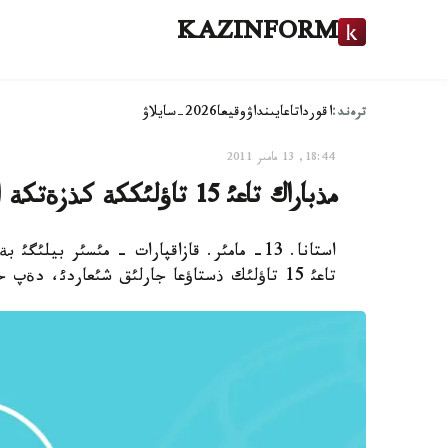
KAZINFORM
ترەند:
اقوردا
تاعايىنداۋ
وقيعا
2026-سايلاۋ
18:44, 13 مامىر 2011
مذباراك تاعئ 15 تاؤلئككة كذزةتكة الئندئ
استانا. 13- مامئر. قازاقپارات - مئسئر بي
تاعئ 15 تاؤلئك ذستاؤعا جارلئق شئعاردئ، دةپ حابارلايدئ مئسئرلئق MENA اگةنتتگئ.