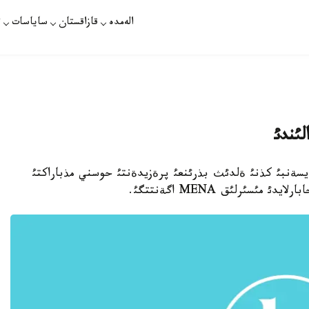
الەمدە
قازاقستان
ساياسات
ت
لئگئ بةيسةنبئ كذنئ ةلدئث بذرئنعئ پرةزيدةنتئ حوسني مذباراكتئ