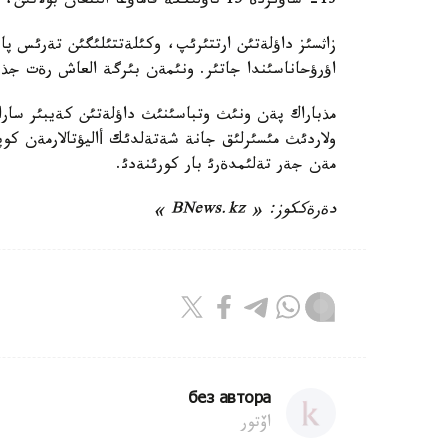
13- ساؤئردة 15 تاؤلئككة قاماؤعا الئنعان بولاتئن، سودان بةرئ ونئث مةرزئمئ ةكئ رةت ذزارتئلدئ.
زاثسئز داؤلةتئن ارتتئرئپ، وكئلةتتئلئگئن تةرئس پا
اؤرؤحاناسئندا جاتئر. ونئمةن بئرگة العاش رةت جذباي
مذباراك پةن ونئث وتباسئنئث داؤلةتئن كةيبئر ساراپش
ولاردئث مئسئرلئق جانة شةتةلدئك أاليؤتالارمةن كوپت
مةن جةر تةلئمدةرئ بار كورئنةدئ.
دةرةككوز: «
BNews.kz
»
без автора
اۆتور