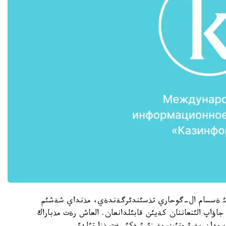
تئعئ ةسسام ال-گوحاري تذسئندئرگةندةي، مذنداي شةشئم
جاؤاپ الئنعاننان كةيئن قابئلدانعان. العاش رةت مذباراك