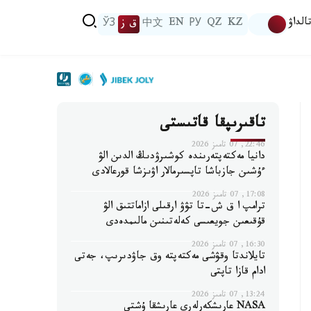
الداۋ
KZ
QZ
РУ
EN
中文
ق ز
ЎЗ
تاقىرىپقا قاتىستى
22:46, 07 تامىز 2026
دانيا مەكتەپتەرىندە كوشىرۋدىڭ الدىن الۋ
ءۇشىن جازباشا تاپسىرمالار اۋىزشا قورعالادى
17:08, 07 تامىز 2026
ترامپ ا ق ش-تا تۋۋ ارقىلى ازاماتتىق الۋ
قۇقىعىن جويعىسى كەلەتىنىن مالىمدەدى
16:30, 07 تامىز 2026
تايلاندتا وقۋشى مەكتەپتە وق جاۋدىرىپ، جەتى
ادام قازا تاپتى
13:24, 07 تامىز 2026
NASA عارىشكەرلەرى عارىشقا ۇشتى