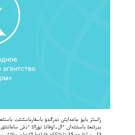
زاثسئز بايؤ جاعدايئن تةرگةؤ باسقارماسئنئث باس
بذرئنعئ باسشئدان ءال-اؤقاتئ تؤرالئ ءذش ساعاتتئق 