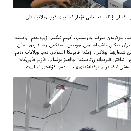
. ءسان ۇلگىسىنە جانى قۇمار ءسابيت كوپ ويلانباستان
جىگىت ەدىم. سولارمەن بىرگە جارىسىپ، كيىم تىگىپ ۇيرەندىم. باسىندا
 ءبىراق تىگىن ماشيناسىمەن جۇمىس ىستەگەن وتە قىزىق. سان
شىعارۋعا بولادى. اۋىلدا فابريكا اشىلادى دەپ ويلاماپ ەدىم.
ن شاقتى قىزدىڭ ورتاسىندا جالعىز بولسام، قازىر فابريكادا