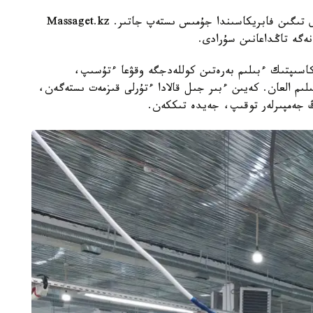
ادەتتە ەر ادامدار تاڭدامايتىن ماماندىقتى يگەرگەن ول تىگىن فابريكاسىندا جۇمىس ىستەپ جاتىر. Massaget.kz
ەگە تاڭداعانىن سۇرادى.
كاسىپتىك ءبىلىم بەرەتىن كوللەدجگە وقۋعا ءتۇسىپ،
ىم العان. كەيىن ءبىر جىل قالادا ءتۇرلى قىزمەت ىستەگەن،
ىڭ جەمپىرلەر توقىپ، جەيدە تىككەن.