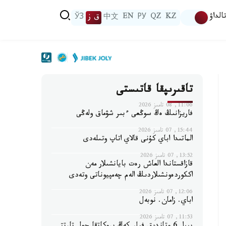
الداۋ
KZ
QZ
РУ
EN
中文
ق ز
ЎЗ
تاقىرىپقا قاتىستى
11:06, 08 تامىز 2026
فاريزانىڭ ەڭ سوڭعى ءبىر شۋماق ولەڭى
15:44, 07 تامىز 2026
الماتىدا اباي كۇنى قالاي اتاپ وتىلەدى
13:52, 07 تامىز 2026
قازاقستاندا العاش رەت بايانشىلار مەن
اككوردەونشىلاردىڭ الەم چەمپيوناتى وتەدى
12:06, 07 تامىز 2026
اباي. زامان. نوبەل
11:53, 07 تامىز 2026