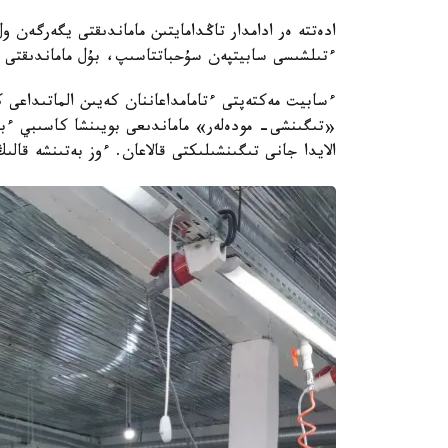
ءتىلشىسى سابيتپەن سۇحباتتاسىپ، بۇل ماماندىقتى ن
ءسابيت مەكتەپتى ءتامامداعاننان كەيىن الماتىداعى 
«تىگىنشى- مودەلەر» ماماندىعى بويىنشا كاسىبي ءبىل
الايدا جانى تىگىنشىلىكتى قالاعان. ءوز بەتىنشە قال