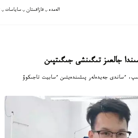
الەمدە
قازاقستان
ساياسات
ت
ىگىپ، ءساندى جەيدەلەر پىشىندەيتىن ءسابيت تاجىكوۆ