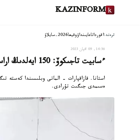
KAZINFORM
ترەند:
اقوردا
تاعايىنداۋ
وقيعا
2026-سايلاۋ
14:56, 09 اقپان 2023
ءسابيت تاجىكوۆ: 150 ايەلدىڭ اراسىندا جالعىز تىگىنشى جىگىتپىن
استانا. قازاقپارات - الماتى وبلىسىندا كەستە ت
ەسىمدى جىگىت تۇرادى.