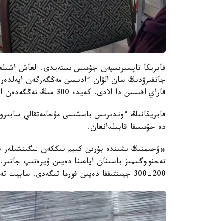
فابريكا تاپسىرىسپەن جۇمىس ىستەيدى. العاش اشىلعا
جاتقىزۋدىڭ سان الۋان ءادىسىن مەڭگەرگەن ايەلدەر
قاراي اقىسىن دا الادى. كەيدە 300 مىڭ تەڭگەدەن اسا تابىس تابۋعا دا مۇمكىندىك بولادى ەكەن.
فابريكانىڭ ءوندىرىس باسشىسى مۇحامەتقالي سابىروۆ
دە جۇمىسقا قابىلدانعان.
«ۇجىمنىڭ ىشىندە بۇرىن كىيم تىككەن تىگىنشىلەر بار
تەحنولوگىمىز باسىنان اياعىنا دەيىن ۇيرەتىپ جاتىر. 
200-300 جيىنتىققا دەيىن فورما تىگەدى. سابيت تە ولاردان قالىسپايدى»، - دەيدى ءوندىرىس باسشىسى.