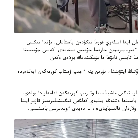
ن ايدا اسكەري فورما تىگۋدەن باستاعان. مۇندا تىگىس
 ءبىر-بىرىمەن جارىسا جۇمىس ىستەيدى. كەيىن جۇمىسىنا
تىڭ ايتۋىنشا، بۇرىن ينە ءجىپ ۇستاپ كورمەگەن ايەلدەردە
. تىگىن ماشيناسىنا وتىرىپ كورمەگەن ادامدار دا بولدى.
باسىندا ەشتەڭە بىلمەي كەلگەن تىگىنشىلىرەمىز قازىر ايىنا