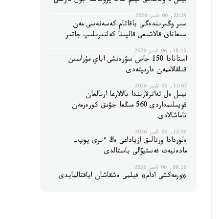
بيىل 6 وتاندىق فيلم كەڭ پروكاتقا جول تارتتى
22:29, 06 تامىز 2026
سىر وڭىرىندەگى باقاتام كەسەنەسى مەن
سىعاناق قالاشىعى قالپىنا كەلتىرىلىپ جاتىر
18:10, 06 تامىز 2026
استانادا 150 جاس سۋرەتشى اباي مۇراسىن
قىلقالاممەن دارىپتەدى
13:07, 06 تامىز 2026
بيىل ەل تەاترلارىندا بالالارعا ارنالعان
قويىلىمداردى 560 مىڭعا جۋىق كورەرمەن
تاماشالادى
12:56, 06 تامىز 2026
ەلوردادا ورتالىق ازياداعى ەڭ ءىرى پوپ-
مادەنيەت فەستيۆالى باستالدى
08:16, 06 تامىز 2026
«ورمەكشى ادام» فيلمى ەشقاشان اياقتالمايدى