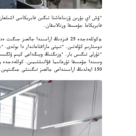
ءۇش اي بۇرىن ۇزىناعاشتا تىگىن فابريكاسى اشىلعان
فابريكاعا جۇمىسقا ورنالاسقان.
«كوللەدجدە 25 قىزدىڭ اراسىندا جالعىز 
دوستارىم كۇلەتىن. ءتىپتى مازاقتاعاندار دا بولدى.
ءتۇرلى تىگىس بار. ءوزىڭنىڭ ويىڭداعى كيىم ۇلگىسىن 
وسىندا جۇمىسقا تۇرعانىما قۋانىشتىمىن. كوللەدجدە و
150 ايەلدىڭ اراسىنداعى جالعىز تىگىنشى جىگىتپىن. مەنى اپكەلەرىم ەركەلەتەدى»، - دەپ كۇلەدى ءسابيت.