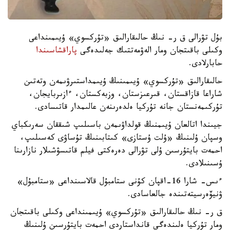
بۇل تۋرالى ق ر- نىڭ حالىقارالىق «تۇركسوي» ۇيىمىنداعى
وكىلى باقىتجان ومار الەۋمەتتىك جەلىدەگى
پاراقشاسىندا
حابارلادى.
حالىقارالىق «تۇركسوي» ۇيىمىنىڭ ۇيىمداستىرۋىمەن وتەتىن
شاراعا قازاقستان، قىرعىزستان، وزبەكستان، ءازىربايجان،
تۇركىمەنستان جانە تۇركيا ەلدەرىنەن عالىمدار قاتىسادى.
جيىندا اتالعان ۇيىمنىڭ قولداۋىمەن باسىلىپ شىققان سەرىكباي
وسپان ۇلىنىڭ «ۇلت ۇستازى» كىتابىنىڭ تۇساۋى كەسىلىپ،
احمەت بايتۇرسىن ۇلى تۋرالى دەرەكتى فيلم قاتىسۋشىلار نازارىنا
ۇسىنىلادى.
ءىس- شارا 16-اقپان كۇنى ستامبۇل قالاسىنداعى «ستامبۇل»
ۋنيۆەرسيتەتىندە جالعاسادى.
ق ر- نىڭ حالىقارالىق «تۇركسوي» ۇيىمىنداعى وكىلى باقىتجان
ومار تۇركيا ەلىندەگى قانداستاردى احمەت بايتۇرسىن ۇلىنىڭ