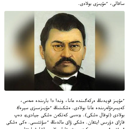
ساقالى، ءمۇيىزى بولادى.
ءمۇيىز قويدىڭ ەركەگىندە عانا، وندا دا بارىندە ەمەس،
كەيبىرەۋلەرىندە عانا بولادى. ەشكىنىڭ ءمۇيىزسىزى سيرەك
بولادى (توقال ەشكى). «ەسى كەتكەن ەشكى جيادى» دەپ
قازاق دۇرىس ايتقان. ەشكى ۋاق مالدىڭ ءسۇتتىسى. ەكى ەشكى