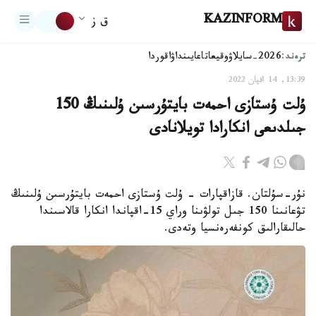
KAZINFORM
ق ز
ترەند:
2026-سايلاۋ
وقيعا
تاعايىنداۋ
اقوردا
13:39, 14 اقپان 2022
ۇلت ۇستازى احمەت بايتۇرسىن ۇلىنىڭ 150
جىلدىعى انكارادا تويلانادى
نۇر-سۇلتان. قازاقپارات - ۇلت ۇستازى احمەت بايتۇرسىن ۇلىنىڭ
تۋعانىنا 150 جىل تولۋىنا وراي 15-اقپاندا انكارا قالاسىندا
حالىقارالىق كونفەرەنسيا وتەدى.