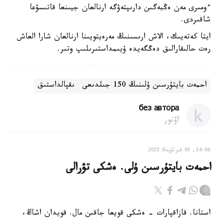
ءومىرى مەن ەڭبەگىن دارىپتەۋگە ارنالعان جيىنعا قاتىسۋعا
شاقىردى.
ايتا كەتەيىك، الاش ارىسىنىڭ مەرەيتويىنا ارنالعان شارا العاش
رەت حالىقارالىق دەڭگەيدە ۇيىمداستىرىلىپ وتىر.
احمەت بايتۇرسىن ۇلىنىڭ 150 جىلدىعى
ىقپالداستىق
без автора
اۆتور
14:06, 05 قىركۇيەك 2025
احمەت بايتۇرسىن ۇلى. ەشكى تۋرالى
استانا. قازاقپارات – ەشكى قويعا جاقىن مال. قويدان اشاڭ،