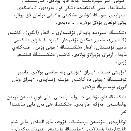
ءسۇتى ءبىر سيىردىكىنە جەتە قابا بولادى. اشارشىلىقتا،
ساسقاندا، ەسى كەتكەندە ەشكى قول بەرەدى، تاماعىڭدى
اسىرايدى. سونىڭ ءۇشىن ەشكىنى «ءىشى تولعان لاق بولار،
بۇتى تولعان بۇلاق بولار»، - دەيدى.
ەشكىنىڭ اسىرەسە پايدالى تۇقىمدارى - انعار (انگور)، كاشمەر
(كاشمير)، مامبير دەگەن تۇقىمدار. ءبىزدىڭ قازاق ەشكىسى
مامبير تۇقىمىنان. انعار ەشكىسىنىڭ ءجۇنى ۇزىن، جىبەكتەي
مايدا، ازىراق بۇيرالاۋ بولادى. كاشمەر ەشكىسىنىڭ قىلشىعى
ۇزىن،
ءتۇبىتى قىسقا، ءبىراق ءتۇبىتى وتە جاقسى بولادى. مامبير
تۇقىمىنىڭ ءجۇنى دە كاشمەر جۇنىنە ۇقسايدى، ءبىراق ونان
گورى تومەنىرەك بولادى.
ەشكىنىڭ قاي تۇقىمى دا بولسا پايدالى. ەتى قوي ەتىنەن تومەن
بولعانىمەن جەۋگە جارايدى. ەشكىنىڭ ەتى مەن مايى سالقىندا
تەز
توڭازيدى. سۇتىنەن ىرىمشىك، قۇرت، ماي الىنادى. مايى شام
زاۋىتتارىندا ۇستالادى. ءجۇنىنىڭ تۇبىتىنەن قىمبات بوكەباي،