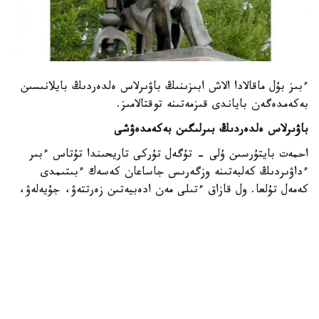
ءبىز بۇل ماقالادا الاش ابىزىنىڭ باۋىرلاس ەلدەردىڭ بايلانىسىن
بەكەمدەگەن باياندى قىزمەتىنە توقتالامىز.
باۋىرلاس ەلدەردىڭ بىرلىگىن بەكەمدەۋشى
احمەت بايتۇرسىن ۇلى - تۇگەل تۇركى تاريحىندا تۇتاس ءبىر
ءداۋىردىڭ كەلبەتىنە وزگەرىس جاساعان كەسەك ءبىتىمدى
كەمەل تۇلعا. ول قازاق ءتىلى مەن ادەبيەتىن زەرتتەۋ، جۇيەلەۋ،
رەفورمالاۋ ارقىلى باۋىرلاس حالىقتاردىڭ دا ادەبي جاۋھارلارىنىڭ
زەردەلەنۋىنە، تۇركى ءتىلىنىڭ جاڭا بەلەسكە كوتەرىلۋىنە ىقپال
ەتكەن عىلىم قايراتكەرى. وسى باعىتتا تۇركى الەمىنىڭ رۋحاني
كوسەمى، جاديتشىلدىك قوزعالىسىنىڭ جەتەكشىسى - يسمايل
گاسپرالىنى وزىنە ۇستاز تۇتىپ، ايرىقشا قۇرمەتتەدى.
ول جايىندا: «سول كۇننەن باستاپ ءورشىپ كوبەيگەن روسسيا