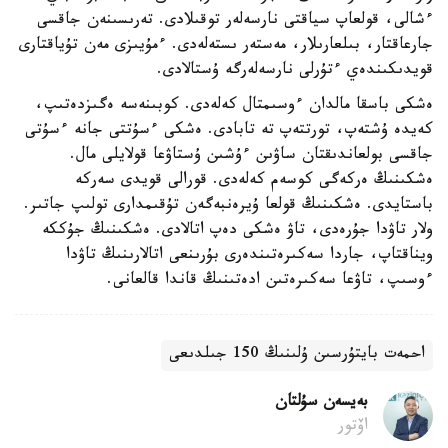
ءشالى، قولعاپ سياقتى نارسەلەر توقىلادى. تەرىسىنەن جاقسى
جارعاقتار، بىلعارىلار، مەستەر ىستەلەدى. ءمۇيىزى مەن تۇياقتارى
قويدىكىندەي ءتۇرلى نارسەلەرگە ۇستالادى.
ەشكى باسقا مالدان ءوسىمتال كەلەدى. كوبىنەسە ەگىزدەتىپ،
كەيدە ۇشتەپ، تورتتەپ تە تابادى. ەشكى ءسۇتتى جانە ءسۇتى
جاقسى بولعاندىقتان ساۋىن ءۇشىن ۇستاۋعا قولايلى مال.
ەشكىنىڭ ەركەگى كوسەم كەلەدى. قورالى قويدى سەركە
باستايدى. ەشكىنىڭ قولعا ۇيرەنبەگەن تۇقىمدارى تولىپ جاتىر.
ولار تاۋدا جۇرەدى، تاۋ ەشكى دەپ اتالادى. ەشكىنىڭ جۇككە
ويناقتاپ، جاردا سەكىرەتىندەرى بۇرىنعى اتالارىنىڭ تاۋدا
ءوسىپ، تاۋعا سەكىرەتىن ادەتىنىڭ قاندا قالعانى.
احمەت بايتۇرسىن ۇلىنىڭ 150 جىلدىعى
بەيسەن سۇلتان
اۆتور