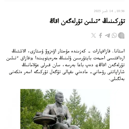
10:56, 14 تامىز 2025
تۇركىنىڭ ءتىلىن تۇرلەگەن اقاڭ
استانا. قازاقپارات - كەزىندە مۇحتار اۋەزوۆ ۇستازى، الاشتىڭ
ارداقتىسى احمەت بايتۇرسىن ۇلىنىڭ مەرەيتويىندا «قازاق ءتىلىن
تۇرلەگەن اقاڭ» دەپ باعا بەرسە، سان قىرلى عۇلامانىڭ
شاراپاتتى رۋحاني- مادەني ىقپالى تۇگەل تۇركىگە اسەر ەتكەنى
بەلگىلى.