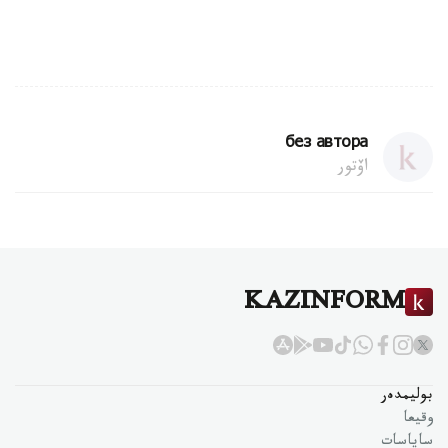
без автора
اۆتور
KAZINFORM
بوليمدەر
وقيعا
ساياسات