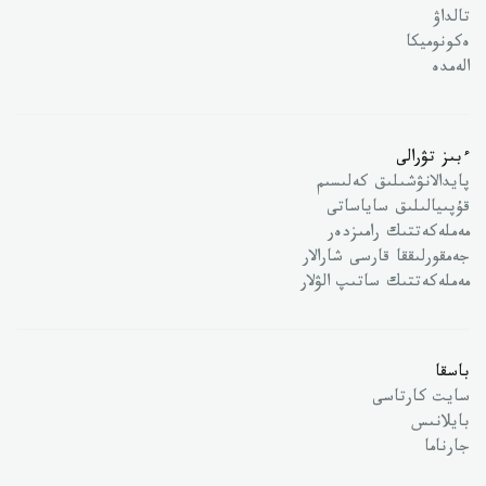
تالداۋ
ەكونوميكا
الەمدە
ءبىز تۋرالى
پايدالانۋشىلىق كەلىسىم
قۇپىيالىلىق ساياساتى
مەملەكەتتىك رامىزدەر
جەمقورلىققا قارسى شارالار
مەملەكەتتىك ساتىپ الۋلار
باسقا
سايت كارتاسى
بايلانىس
جارناما