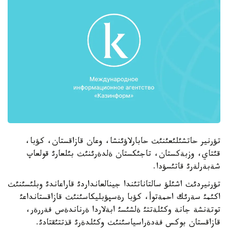
تؤرنير حاتشئلئعئنئث حابارلاؤئنشا، وعان قازاقستان، كؤبا،
قئتاي، وزبةكستان، تاجئكستان ةلدةرئنئث بئلعارئ قولعاپ
شةبةرلةرئ قاتئسؤدا.
تؤرنيردئث اشئلؤ سالتاناتئندا جينالعانداردئ قاراعاندئ وبلئسئنئث
اكئمئ سةرئك احمةتوأ، كؤبا رةسپؤبليكاسئنئث قازاقستانداعئ
توتةنشة جانة وكئلةتتئ ةلشئسئ ابةلاردا ةرناندةس فةررةر،
قازاقستان بوكس فةدةراسياسئنئث وكئلدةرئ قذتتئقتادئ.