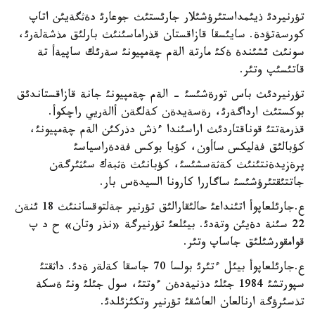
تؤرنيردئ ذيئمداستئرؤشئلار جارئستئث جوعارئ دةثگةيئن اتاپ
كورسةتؤدة. سايئسقا قازاقستان قذراماسئنئث بارلئق مذشةلةرئ،
سونئث ئشئندة ةكئ مارتة الةم چةمپيونئ سةرئك ساپيةأ تة
قاتئسئپ وتئر.
تؤرنيردئث باس تورةشئسئ - الةم چةمپيونئ جانة قازاقستاندئق
بوكستئث ارداگةرئ، رةسةيدةن كةلگةن أالةريي راچكوأ.
قذرمةتتئ قوناقتاردئث اراسئندا ءذش دذركئن الةم چةمپيونئ،
كؤبالئق فةليكس ساأون، كؤبا بوكس فةدةراسياسئ
پرةزيدةنتئنئث كةثةسشئسئ، كؤبانئث ةثبةك سئثئرگةن
جاتتئقتئرؤشئسئ ساگاررا كارونا السيدةس بار.
ع.جارئلعاپوأ اتئنداعئ حالئقارالئق تؤرنير جةلتوقساننئث 18 ئنةن
22 سئنة دةيئن وتةدئ. بيئلعئ تؤرنيرگة «نذر وتان» ح د پ
قوامقورشئلئق جاساپ وتئر.
ع.جارئلعاپوأ بيئل ءتئرئ بولسا 70 جاسقا كةلةر ةدئ. داثقتئ
سپورتشئ 1984 جئلئ دذنيةدةن ءوتتئ، سول جئلئ ونئ ةسكة
تذسئرؤگة ارنالعان العاشقئ تؤرنير وتكئزئلدئ.