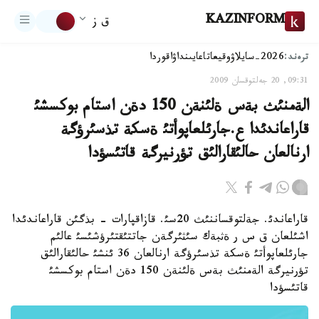
KAZINFORM
ق ز
ترەند:
2026-سايلاۋ
وقيعا
تاعايىنداۋ
اقوردا
09:31, 20 جەلتوقسان 2009
الةمنئث بةس ةلئنةن 150 دةن استام بوكسشئ
قاراعاندئدا ع.جارئلعاپوأتئ ةسكة تذسئرؤگة
ارنالعان حالئقارالئق تؤرنيرگة قاتئسؤدا
قاراعاندئ. جةلتوقساننئث 20سئ. قازاقپارات - بذگئن قاراعاندئدا
اشئلعان ق س ر ةثبةك سئثئرگةن جاتتئقتئرؤشئسئ عالئم
جارئلعاپوأتئ ةسكة تذسئرؤگة ارنالعان 36 ئنشئ حالئقارالئق
تؤرنيرگة الةمنئث بةس ةلئنةن 150 دةن استام بوكسشئ
قاتئسؤدا