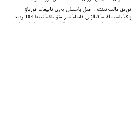
قورىق مالىمەتىنشە، جىل باسىنان بەرى تابيعات قورعاۋ
زاڭناماسىنىڭ ساقتالۋىن قامتاماسىز ەتۋ ماقساتىندا 103 رەيد
وتكىزىلگەن. ناتيجەسىندە ءبىر براكونەرلىك دەرەك انىقتالىپ،
قىلمىستىق ءىس قوزعالعان.
Фото: Видеодан алынған кадр