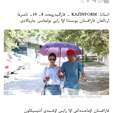
استانا. KAZINFORM - قازگيدرومەت 8- 10- تامىزعا
ارنالعان قازاقستان بويىنشا اۋا رايى بولجامىن جاريالادى.
Фото: Нұрболат Нұржаубай
قازاقستان اۋماعىنداعى اۋا رايىن اۋقىمدى انتيسيكلون