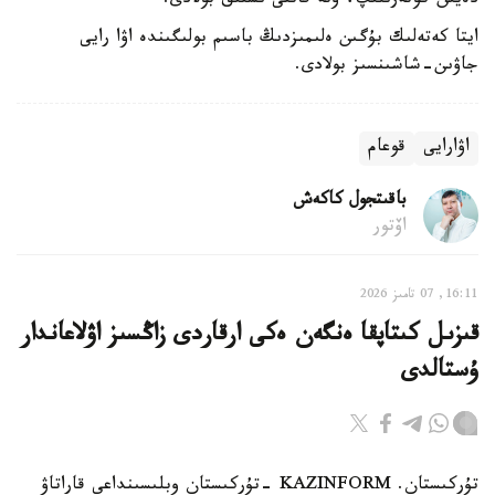
دەيىن كوتەرىلىپ، وتە قاتتى ىستىق بولادى.
ايتا كەتەلىك بۇگىن ەلىمىزدىڭ باسىم بولىگىندە اۋا رايى
جاۋىن-شاشىنسىز بولادى.
اۋارايى
قوعام
باقىتجول كاكەش
اۆتور
16:11, 07 تامىز 2026
قىزىل كىتاپقا ەنگەن ەكى ارقاردى زاڭسىز اۋلاعاندار
ۇستالدى
تۇركىستان. KAZINFORM -تۇركىستان وبلىسىنداعى قاراتاۋ