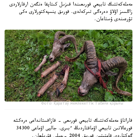
مەملەكەتتىك تابيعي قورىعىندا قىزىل كىتاپقا ەنگەن ارقارلاردى
زاڭسىز اۋلاۋ دەرەگى تىركەلدى. قورىق ينسپەكتورلارى ەكى
تۇرعىندى ۇستاعان.
Фото: Қаратау мемлекеттік табиғи қорығы
قاراتاۋ مەملەكەتتىك تابيعي قورىعى - قازاقستانداعى ەرەكشە
قورعالاتىن تابيعي اۋماقتاردىڭ ءبىرى. جالپى اۋماعى 34300
گەكتاردى قامتيتىن قورىق 2004 -جىلى قۇرىلعان.