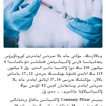
«بالالاردىڭ، جۇكتى جانە بالا ەمىزەتىن ايەلدەردى كوروناۆيرۋس
ينفەكسياسىنا قارسى ۆاكسيناتسيامەن قامتاماسىز ەتۋ ماقساتىندا 4
ميلليون 230 مىڭ دوزا ۆاكتسينا ساتىپ الىندى. بۇل 2 ميلليون
115 مىڭ ادامدى قامتۋعا مۇمكىندىك بەرەدى. 12-17 جاستاعى
بالالار، جۇكتىلىك مەرزىمى 16-37 اپتالىق ايەلدەر جانە بالا
ەمىزەتىن ايەلدەر بوسانعاننان كەيىن 42 كۇننەن سوڭ
ۆاكسيناتسيالاۋعا جاتادى»، - دەدى ول.
مينيستر Comirnaty Pfizer ۆاكتسيناسىن ساقتاۋ ەرەشەلىگىن