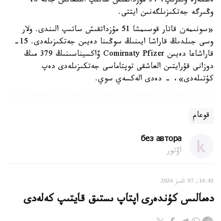
ەسكەرە وتىرىپ، 34 مۇزداتقىش ساتىپ الىنعانىن جانە 16
وڭىرگە جەتكىزىلگەنىن ايتتى.
«سونىمەن قاتار قوسىمشا 51 مۇزداتقىش ساتىپ الىندى. ولار
وسى جىلدىڭ قاراشا ايىنىڭ سوڭىنا دەيىن جەتكىزىلەدى. 15-
قاراشاعا دەيىن Comirnaty Pfizer ۆاكسيناسىنىڭ 379 مىڭ
دوزانى قۇرايتىن العاشقى توپتاماسى جەتكىزىلەدى دەپ
كۇتىلەدى»، - دەدى الەكسەي سوي.
قوعام
без автора
اۆتور
16:45, 07 تامىز 2026
دەمالىس كۇندەرى اپتاپ ىستىق قايتىپ كەلەدى