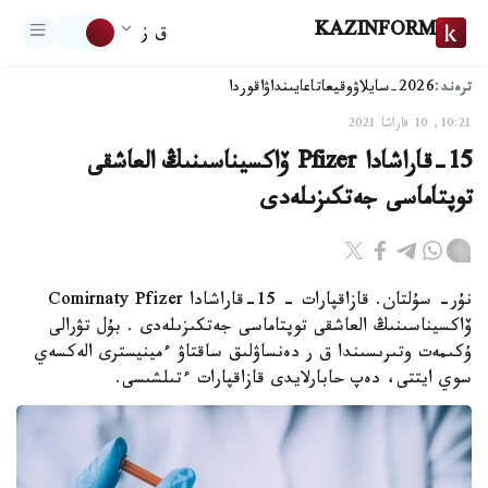
KAZINFORM
ق ز
ترەند:
2026-سايلاۋ
وقيعا
تاعايىنداۋ
اقوردا
10:21, 10 قاراشا 2021
15-قاراشادا Pfizer ۆاكسيناسىنىڭ العاشقى
توپتاماسى جەتكىزىلەدى
نۇر- سۇلتان. قازاقپارات – 15-قاراشادا Comirnaty Pfizer
ۆاكسيناسىنىڭ العاشقى توپتاماسى جەتكىزىلەدى . بۇل تۋرالى
ۇكىمەت وتىرىسىندا ق ر دەنساۋلىق ساقتاۋ ءمينيسترى الەكسەي
سوي ايتتى، دەپ حابارلايدى قازاقپارات ءتىلشىسى.