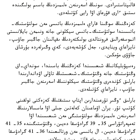
قالىپتاستىرادى. سونىڭ اسەرىنەن ەلىمىزدىڭ باسىم بولىگىندە
ىستىق ءارى قۇرعاق اۋا رايى كۇتىلەدى.
كەزەڭنىڭ سوڭىنا قاراي ەلىمىزدىڭ باتىسى مەن سولتۇستىك-
باتىسىندا سولتۇستىك-باتىس سيكلونى جانە ونىمەن بايلانىستى
اتموسفەرالىق فرونتالدى بولىكتەردىڭ ىقپالىنان جاڭبىر جاۋىپ،
نايزاعاي وينايدى، جەل كۇشەيەدى، كەي وڭىرلەردە بۇرشاق
جاۋۋى مۇمكىن.
رەسپۋبليكانىڭ شىعىسىندا كەزەڭنىڭ باسىندا، سونداي-اق
وڭتۇستىك جانە وڭتۇستىك-شىعىستىڭ تاۋلى اۋداندارىندا
بارلىق كۇندەرى وڭتۇستىك سيكلوننىڭ اسەرىنەن جاڭبىر
جاۋىپ، نايزاعاي كۇتىلەدى.
بارلىق ءوڭىر تۇرعىندارىن اپتاپ ىستىقتىڭ كەزەكتى تولقىنى
كۇتىپ تۇر. يران اۋماعىنان كەلەتىن جىلى اۋا ماسسالارىنىڭ
اسەرىنەن ەلىمىزدىڭ سولتۇستىگى مەن شىعىسىندا اۋا
تەمپەراتۋراسى 35- 39 گرادۋسقا دەيىن، وڭتۇستىگىندە 35- 41
گرادۋسقا دەيىن، ال باتىسى مەن ورتالىعىندا 36- 41 گرادۋسقا