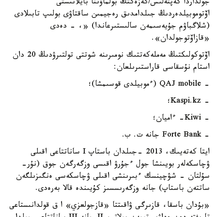
جولداردا كەپتەلىس/كەزەكتڭ بولماۋىنا بايلانىستى
اۆتوموبيلدەردىڭ جىلدامدىق رەجيمىن ساقتاۋى بولىپ تابىلادى
(شلاگباۋم جۇيەسىمەن سالىستىرعاندا) «، - دەدى
«قازاۆتوجولدان».
اۆتوكولىكتىڭ مەملەكەتتىك نومىرىنە شوتتى تولتىرۋدىڭ 20 دان
استام نۇسقاسى قاراستىرىلعان:
- QAJ mobile (ءموبيلدى قوسىمشا)؛
- Kaspi.kz؛
- Kiwi- ءاميان؛
- Forte Bank جانە ت. ب.
ايتا كەتەيىك، 2013 -جىلدان باستاپ I ساناتتاعى اقىلى
ۋچاسكەلەر بويىنشا جول ءجۇرۋ اقىسى وزگەرگەن جوق (نۇر-
سۇلتان - شۋچينسك ءبىرىنشى اقىلى ۋچاسكەسى ەنگىزىلگەن
ساتتەن باستاپ) جانە وزگەرىسسىز كۇيىندە قالا بەرەدى.
«بۇدان باسقا، قازىرگى ۋاقىتتا «قازجولعزي» ا ق قولدانىستاعى