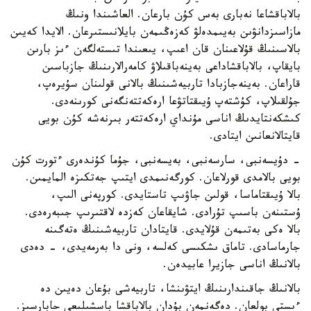
بالاباقشاعا نەبارى بەس كۇن بارعان. العاشىندا ونىڭ
مازاسىزدانۋىن بەيىمدەلۋ كەزەڭىمەن بايلانىستىرعان. الايدا كەيىن
بالاسىنىڭ قۇلاعىنان قان اعىپ، يىعىندا تىستەلگەن ءىز بارىن
بايقاپ، بالاباقشاداعى بەينەباقىلاۋ كامەرالارىنىڭ جازباسىن
قاراعان. بەينەجازبادا تاربيەشىنىڭ بالانى قولىنان سۇيرەپ،
جۇلقىلاپ، كۇشتەپ ۇيىقتاتۋعا ارەكەتتەنگەنى كورىنەدى.
كىشكەنتايدىڭ اناسى مۇنداي ارەكەتتەر بىرنەشە كۇن بويى
قايتالانعانىن ايتادى.
- دۇيسەنبى، سارسەنبى، بەيسەنبى، جۇما كۇندەرى ءتورت كۇن
بويى بالامدى قورلاعان. كورگەنىمدى ايتىپ جەتكىزە المايمىن.
بالا ۇيىقتاماسا، قولىن جاۋىپ تاستايدى. كورپەنى الىپ،
ۇستىنەن باسىپ تۇرادى. شايقاعان كەزدە لاقتىرىپ جىبەرەدى.
بالا ەكى بەتىمەن قۇلايدى. قايتادان تاربيەشىنىڭ ەتەگىنە
جارماسادى. تاماق ىشكىسى كەلسە، ونى دا بەرمەيدى، - دەدى
بالانىڭ اناسى جازيرا عابيدەن.
بالانىڭ جاقىندارىنىڭ ايتۋىنشا، تاربيەشى بۇعان دەيىن دە
ءىستى بولعان. دەگەنمەن بۇدان بالاباقشا باسشىلىعى حابارسىز.