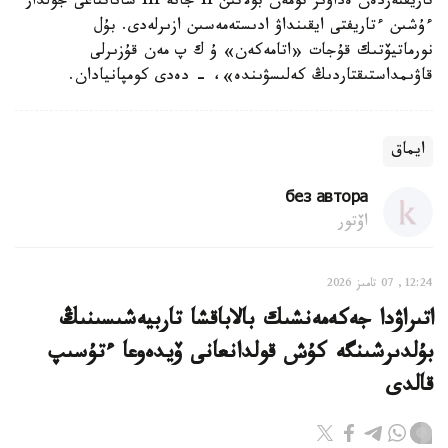
تاريفتەردەن ەداۋىر تومەن بولاتىن II جانە III ساناتتاعى جولدار
ءۇشىن ءتاريفتى ايقىنداۋ ادىستەمەسىن ازىرلەدى. بۇل
نورماتيۆتىك قۇجات «اتامەكەن» ۇ ك پ مەن قۇزىرلى
قاۋىمداستىقتاردىڭ كەلىسۋىندە»، - دەدى كومپانيادان.
ايماق
без автора
اۆتور
12:24, 07 تامىز 2026
اتىراۋدا جەكەمەنشىك بالاباقشا تاربيەشىسىنىڭ
بۇلدىرشىنگە كۇش قولدانعانى ۆيدەوعا ءتۇسىپ
قالدى