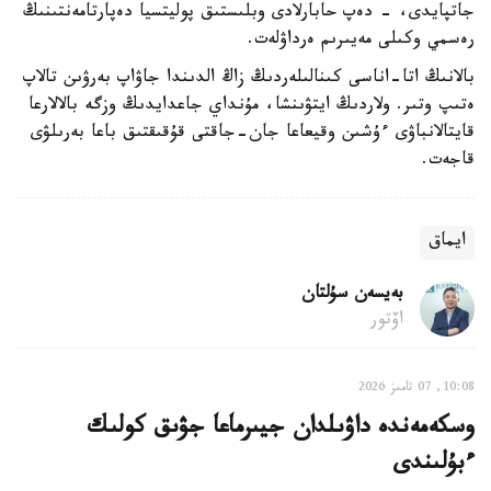
جاتپايدى، - دەپ حابارلادى وبلىستىق پوليتسيا دەپارتامەنتىنىڭ
رەسمي وكىلى مەيىرىم ەرداۋلەت.
بالانىڭ اتا-اناسى كىنالىلەردىڭ زاڭ الدىندا جاۋاپ بەرۋىن تالاپ
ەتىپ وتىر. ولاردىڭ ايتۋىنشا، مۇنداي جاعدايدىڭ وزگە بالالارعا
قايتالانباۋى ءۇشىن وقيعاعا جان-جاقتى قۇقىقتىق باعا بەرىلۋى
قاجەت.
ايماق
بەيسەن سۇلتان
اۆتور
10:08, 07 تامىز 2026
وسكەمەندە داۋىلدان جيىرماعا جۋىق كولىك
ءبۇلىندى