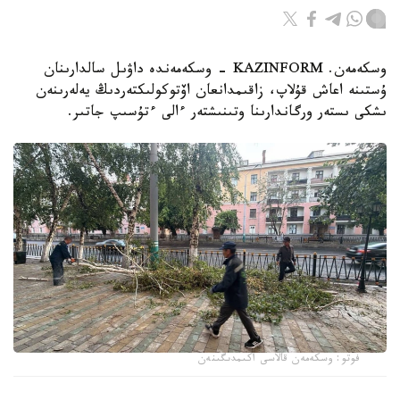
وسكەمەن. KAZINFORM - وسكەمەندە داۋىل سالدارىنان
ۇستىنە اعاش قۇلاپ، زاقىمدانعان اۆتوكولىكتەردىڭ يەلەرىنەن
ىشكى ىستەر ورگاندارىنا وتىنىشتەر ءالى ءتۇسىپ جاتىر.
فوتو: وسكەمەن قالاسى اكىمدىگىنەن