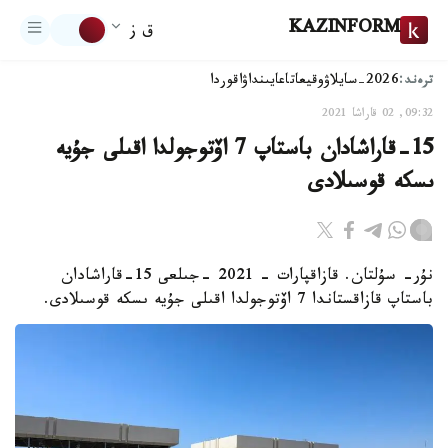
KAZINFORM
ق ز
ترەند:
2026-سايلاۋ
وقيعا
تاعايىنداۋ
اقوردا
09:32, 02 قاراشا 2021
15-قاراشادان باستاپ 7 اۆتوجولدا اقىلى جۇيە
ىسكە قوسىلادى
نۇر- سۇلتان. قازاقپارات - 2021 -جىلعى 15-قاراشادان
باستاپ قازاقستاندا 7 اۆتوجولدا اقىلى جۇيە ىسكە قوسىلادى.