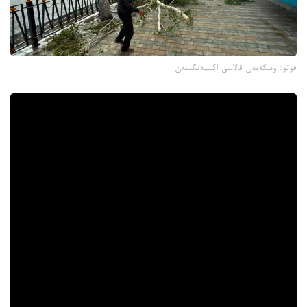
فوتو: وسكەمەن قالاسى اكىمدىگىنەن