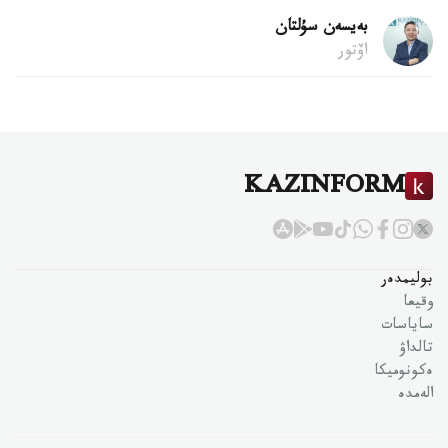
بەيسەن سۇلتان
اۆتور
KAZINFORM
بوليمدەر
وقيعا
ساياسات
تالداۋ
ەكونوميكا
الەمدە