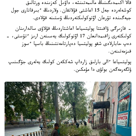
قالا اكىمدىگىنىڭ مالىمەتىنشە، داۋىل كەزىندە ورتالىق
كوشەلەردە جەل 15 اعاشتى قۇلاتقان. ولاردىڭ ءبىرقاتارى جول
جيەگىندە تۇرعان اۆتوكولىكتەردىڭ ۇستىنە قۇلادى.
- قازىرگى ۋاقىتتا پوليتسياعا اعاشتاردىڭ قۇلاۋى سالدارىنان
كولىكتەرى زاقىمدانعان 17 اۆتوكولىك يەسىنەن ارىز ءتۇستى، -
دەپ حابارلادى شقو پوليتسيا دەپارتامەنتىنىڭ باسپا ءسوز
قىزمەتىنەن.
پوليتسياعا ءالى بارلىق زارداپ شەككەن كولىك يەلەرى جۇگىنىپ
ۇلگەرمەگەن بولۋى دا مۇمكىن.