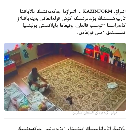
اتىراۋ. KAZINFORM - اتىراۋدا جەكەمەنشىك بالاباقشا
تاربيەشىسىنىڭ بۇلدىرشىنگە كۇش قولدانعانى بەينەباقىلاۋ
كامەراسىنا ءتۇسىپ قالعان. وقيعاعا بايلانىستى پوليتسيا
قىلمىستىق ءىس قوزعادى.
فوتو: ۆيدەودان الىنعان سكرين
بالانىڭ اتا-اناسىنىڭ ايتۋىنشا، ءبۇلدىرشىن جەكەمەنشىك