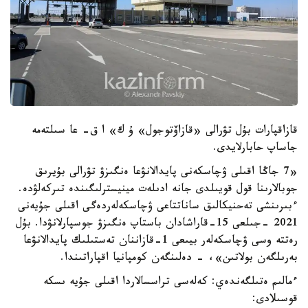
قازاقپارات بۇل تۋرالى «قازاۆتوجول» ۇ ك» ا ق- عا سىلتەمە
جاساپ حابارلايدى.
«7 جاڭا اقىلى ۋچاسكەنى پايدالانۋعا ەنگىزۋ تۋرالى بۇيرىق
جوبالارىنا قول قويىلدى جانە ادىلەت مينيسترلىگىندە تىركەلۋدە.
ءبىرىنشى تەحنيكالىق ساناتتاعى ۋچاسكەلەردەگى اقىلى جۇيەنى
2021 -جىلعى 15-قاراشادان باستاپ ەنگىزۋ جوسپارلانۋدا. بۇل
رەتتە وسى ۋچاسكەلەر بيىعى 1-قازاننان تەستىلىك پايدالانۋعا
بەرىلگەن بولاتىن»، - دەلىنگەن كومپانيا اقپاراتىندا.
ءمالىم ەتىلگەندەي: كەلەسى تراسسالاردا اقىلى جۇيە ىسكە
قوسىلادى: