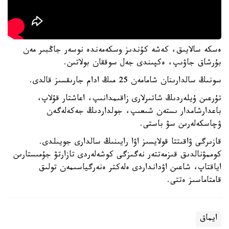
ەسكە سالايىق، كەشە كۇندىز وسكەمەندە نوسەر جاڭبىر مەن
بۇرشاق جاۋىپ، ەكپىندى جەل سوققان بولاتىن.
سونىڭ سالدارىنان شامامەن 25 مىڭ ادام جارىقسىز قالدى.
تۇرعىن ۇيلەردىڭ شاتىرلارى زاقىمدانىپ، اعاشتار قۇلاپ،
باعدارشامدار ىستەن شىعىپ، جولداردىڭ جەكەلەگەن
ۋچاسكەلەرىن سۋ باستى.
قازىرگى ۋاقىتتا قولايسىز اۋا رايىنىڭ سالدارى جويىلدى.
كوممۋنالدىق قىزمەتتەر نەگىزگى كوشەلەردى تازارتۋ جۇمىستارىن
اياقتاپ، شاعىن اۋدانداردى ەلەكتر ەنەرگياسىمەن تولىق
قامتاماسىز ەتتى.
ايماق