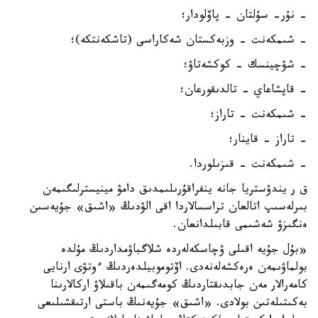
- نۇر- سۇلتان - پاۆلودار؛
- شىمكەنت - وزبەكستان شەكاراسى (تاشكەنتكە)؛
- شۋچينسك - كوكشەتاۋ؛
- قاپشاعاي - تالدىقورعان؛
- شىمكەنت - تاراز؛
- تاراز - قاينار؛
- شىمكەنت - قىزىلوردا.
ق ر يندۋستريا جانە ينفراقۇرىلىمدىق دامۋ مينيسترلىگىمەن
بىرلەسىپ اتالعان تراسسالاردا اقى الۋدىڭ «اشىق» جۇيەسىن
ەنگىزۋ شەشىمى قابىلدانعان.
«بۇل جۇيە اقىلى ۋچاسكەلەردە شلاگباۋمداردىڭ مۇلدە
بولماۋىمەن ەرەكشەلەنەدى. اۆتوموبيلدەردىڭ ءوتۋى ارنايى
كامەرالار مەن جابدىقتاردىڭ كومەگىمەن باقىلاۋ اركالارىنا
بەكىتىلەتىن بولادى. «اشىق» جۇيەنىڭ باستى ارتىقشىلىعى