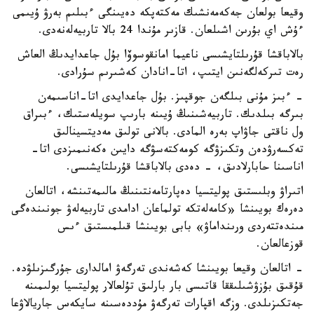
وقيعا بولعان جەكەمەنشىك مەكتەپكە دەيىنگى ءبىلىم بەرۋ ۇيىمى
ءۇش اي بۇرىن اشىلعان. قازىر مۇندا 24 بالا تاربيەلەنەدى.
بالاباقشا قۇرىلتايشىسى ناعيما امانقوسوۆا بۇل جاعدايدىڭ العاش
رەت تىركەلگەنىن ايتىپ، اتا-انادان كەشىرىم سۇرادى.
- ءبىز مۇنى بىلگەن جوقپىز. بۇل جاعدايدى اتا-اناسىمەن
بىرگە بىلدىك. تاربيەشىنىڭ ۇيىنە بارىپ سويلەستىك، ءبىراق
ول ناقتى جاۋاپ بەرە المادى. بالانى تولىق مەديتسينالىق
تەكسەرۋدەن وتكىزۋگە كومەكتەسۋگە دايىن ەكەنىمىزدى اتا-
اناسىنا حابارلادىق، - دەدى بالاباقشا قۇرىلتايشىسى.
اتىراۋ وبلىستىق پوليتسيا دەپارتامەنتىنىڭ مالىمەتىنشە، اتالعان
دەرەك بويىنشا «كامەلەتكە تولماعان ادامدى تاربيەلەۋ جونىندەگى
مىندەتتەردى ورىنداماۋ» بابى بويىنشا قىلمىستىق ءىس
قوزعالعان.
- اتالعان وقيعا بويىنشا كەشەندى تەرگەۋ امالدارى جۇرگىزىلۋدە.
قۇقىق بۇزۋشىلىققا قاتىسى بار بارلىق تۇلعالار پوليتسيا بولىمىنە
جەتكىزىلدى. وزگە اقپارات تەرگەۋ مۇددەسىنە سايكەس جاريالاۋعا