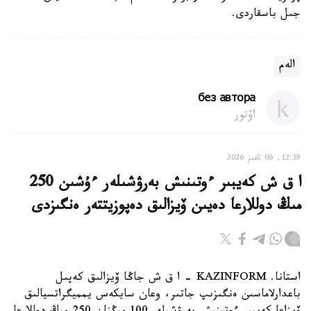
جىل باسقاردى.
الەم
без автора
اۆتور
12:39, 06 تامىز 2026
ا ق ش كەيبىر ءوتىنىش بەرۋشىلەر ءۇشىن 250
مىڭ دوللارعا دەيىن ۆيزالىق دەپوزيتتەر ەنگىزدى
استانا. KAZINFORM – ا ق ش جاڭا ۆيزالىق كەپىل
باعدارلاماسىن ەنگىزىپ جاتىر، وعان سايكەس يمميگراتسيالىق