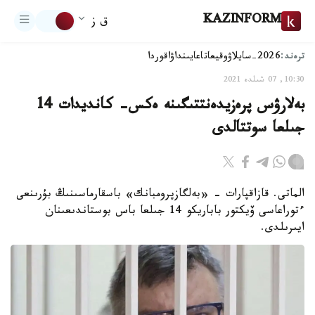
KAZINFORM
ق ز
ترەند:
2026-سايلاۋ
وقيعا
تاعايىنداۋ
اقوردا
10:30, 07 شىلدە 2021
بەلارۋس پرەزيدەنتتىگىنە ەكس- كانديدات 14
جىلعا سوتتالدى
الماتى. قازاقپارات - «بەلگازپرومبانك» باسقارماسىنىڭ بۇرىنعى
ءتوراعاسى ۆيكتور باباريكو 14 جىلعا باس بوستاندىعىنان
ايىرىلدى.