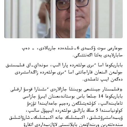
جوعارعى سوت ۇكىمدى 6-شىلدەدە جاريالادى، - دەپ
حابارلايدى بەلتا اگەنتتىگى.
باباريكوعا اسا ءىرى مولشەردە پارا الىپ، سونداي-اق قىلمىستىق
جولمەن الىنعان قاراجاتتى اسا ءىرى مولشەردە زاڭداستىردى
دەگەن ايىپ تاعىلدى.
«قىلمىستار جيىنتىعى بويىنشا جازالاردى ءىشىنارا قوسۋ ارقىلى
باباريكوعا 14 جىلعا باس بوستاندىعىنان ايىرۋ جازاسى
تاعايىندالىپ، كۇشەيتىلگەن رەجيم جاعدايىندا تۇزەۋ
كولونياسىندا 5 مىڭ بازالىق مولشەردە ايىپپۇل سالىپ،
ۇيىمداستىرۋشىلىق، اكىمشىلىك جانە اكىمشىلىك-شارۋاشىلىق
مىندەتتەرىن ورىنداۋمەن بايلانىستى لاۋازىمداردى اتقارۋ