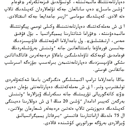
دەپارتامەنتتىڭ مالىمەتىنشە، كونسۋلدىق قىزمەتكەرلەر «قوعام
ءۇشىن ماسىل» دەپ سانالعان جەكە تۇلعالاردان كەپىلدىك تالاپ
ەتە الادى. كەپىلدىك سوماسى ءاربىر جاعدايعا جەكە انىقتالادى.
ا ق ش مەملەكەتتىك دەپارتامەنتىنىڭ وكىلى توممي پيگوتتتىڭ
مالىمدەۋىنشە، «قۇراما شتاتتارىنا يمميگراتسيا - بۇل قۇقىق
ەمەس، ارتىقشىلىق». ول باعدارلاما الەۋمەتتىك قاۋىپسىزدىك
جەلىسىن قورعاۋعا باعىتتالعانىن جانە ءوتىنىش بەرۋشىلەردىڭ
قوعامدىق كومەككە تاۋەلدىلىگىن باعالاۋ ەرەجەلەرىن قاتاڭداتاتىن
ىشكى قاۋىپسىزدىك دەپارتامەنتىمەن بىرلەسىپ جۇزەگە اسىرىلىپ
جاتقانىن قوستى.
جاڭا باعدارلاما ترامپ اكىمشىلىگى ەنگىزگەن باسقا شەكتەۋلەردى
تولىقتىرىپ وتىر. ا ق ش مەملەكەتتىك دەپارتامەنتى بۇعان دەيىن
«ۆ» كاتەگوريالى تۋريستىك جانە ىسكەرلىك ۆيزالارعا ءوتىنىش
بەرگەن كەيبىر ادامدار ءۇشىن 20 مىڭ ا ق ش دوللارىنا دەيىنگى
كەپىلدىك دەپوزيتىن تالاپ ەتەتىن ەرەجەلەر شىعارعان بولاتىن،
ال 75 ەلدىڭ ازاماتتارىنا قاتىستى ءبىرقاتار يمميگراتسيالىق
ۆيزالاردى بەرۋگە موراتوريي كۇشىندە قالادى.