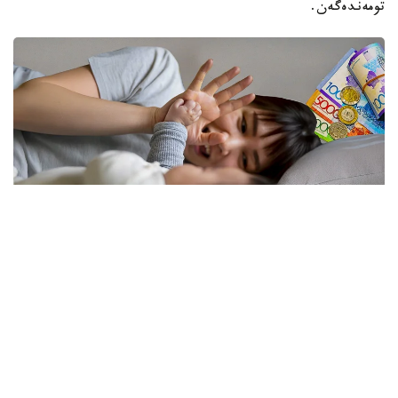
تومەندەگەن.
فوتو: كوللاج: Kazinform/ Freepik
نەلىكتەن تولەم كولەمى ازايدى؟
الماتى قالاسى بويىنشا «مەملەكەتتىك الەۋمەتتىك ساقتاندىرۋ
قورى» فيليالى ديرەكتورىنىڭ ورىنباسارى بالعىن ساتبەك
قىزىنىڭ ايتۋىنشا، ەندى الەۋمەتتىك تولەمدى ەسەپتەۋ كەزىندە