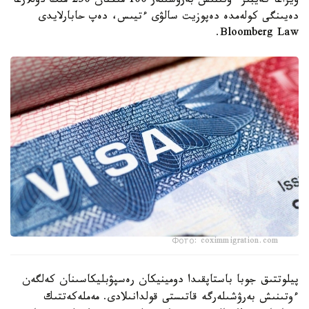
ۆيزاعا كەيبىر ءوتىنىش بەرۋشىلەر 100 مىڭنان 250 مىڭ دوللارعا
دەيىنگى كولەمدە دەپوزيت سالۋى ءتيىس، دەپ حابارلايدى
Bloomberg Law.
Фото: coximmigration.com
پيلوتتىق جوبا باستاپقىدا دومينيكان رەسپۋبليكاسىنان كەلگەن
ءوتىنىش بەرۋشىلەرگە قاتىستى قولدانىلادى. مەملەكەتتىك