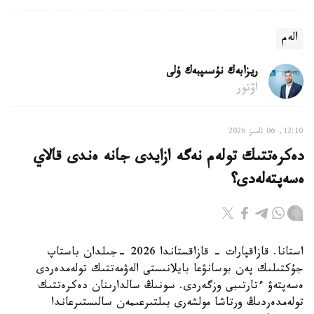
الەم
ريزابەك نۇسىپبەك ۇلى
اۆتور
12:10, 06 تامىز 2026
دەكرەتتىك تولەم نەگە ازايدى جانە ەندى قالاي
ەسەپتەلەدى؟
استانا. قازاقپارات - قازاقستاندا 2026 -جىلدان باستاپ
جۇكتىلىك پەن بوسانۋعا بايلانىستى الەۋمەتتىك تولەمدەردى
ەسەپتەۋ ءتارتىبى وزگەردى. سونىڭ سالدارىنان دەكرەتتىك
تولەمدەردىڭ ورتاشا مولشەرى بىلتىرعىمەن سالىستىرعاندا