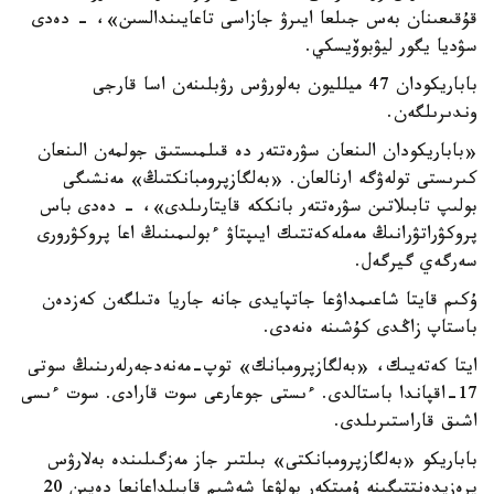
قۇقىعىنان بەس جىلعا ايىرۋ جازاسى تاعايىندالسىن»، - دەدى
سۋديا يگور ليۋبوۆيسكي.
باباريكودان 47 ميلليون بەلورۋس رۋبلىنەن اسا قارجى
وندىرىلگەن.
«باباريكودان الىنعان سۋرەتتەر دە قىلمىستىق جولمەن الىنعان
كىرىستى تولەۋگە ارنالعان. «بەلگازپرومبانكتىڭ» مەنشىگى
بولىپ تابىلاتىن سۋرەتتەر بانككە قايتارىلدى»، - دەدى باس
پروكۋراتۋرانىڭ مەملەكەتتىك ايىپتاۋ ءبولىمىنىڭ اعا پروكۋرورى
سەرگەي گيرگەل.
ۇكىم قايتا شاعىمداۋعا جاتپايدى جانە جاريا ەتىلگەن كەزدەن
باستاپ زاڭدى كۇشىنە ەنەدى.
ايتا كەتەيىك، «بەلگازپرومبانك» توپ-مەنەدجەرلەرىنىڭ سوتى
17-اقپاندا باستالدى. ءىستى جوعارعى سوت قارادى. سوت ءىسى
اشىق قاراستىرىلدى.
باباريكو «بەلگازپرومبانكتى» بىلتىر جاز مەزگىلىندە بەلارۋس
پرەزيدەنتتىگىنە ۇمىتكەر بولۋعا شەشىم قابىلداعانعا دەيىن 20