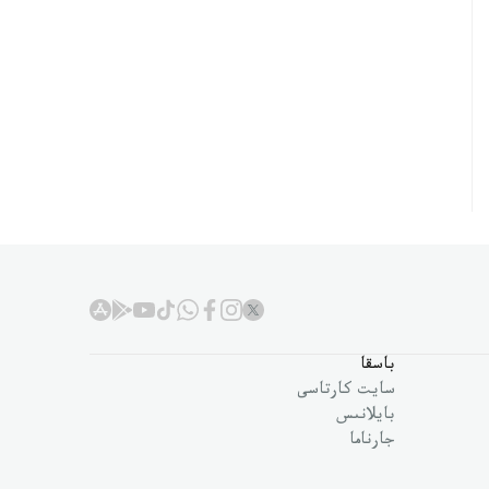
باسقا
سايت كارتاسى
بايلانىس
جارناما