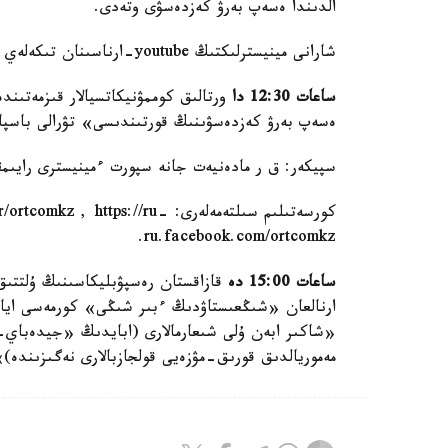
الدىندا ەسەپ بەرۋ كەزدەسۋى وتەدى.
شارانى مينيسترلىكتىڭ youtube-ارناسىنان تىكەلەي ەفيردەن كورۋگە بولادى.
ساعات
12:30
دا
ورتالىق كوممۋنيكاتسيالار قىزمەتىند
ەسەپ بەرۋ كەزدەسۋىنىڭ قورتىندىسى» تۋرالى باسپا
سپيكەر: ق ر مادەنيەت جانە سپورت ءمينيسترى رايىمقۇل
كورسەتىلىم سىلتەمەلەرى: https://ru
ru.facebook.com/ortcomkz.
ساعات
15:00
دە
ارنالعان «شىڭعىستاۋدىڭ ءبىر شىڭى» كورمەسى اياس
«شاكىر ابەن ۇلى شىعارمالارى (ابايدىڭ «جيدەباي-
مەموريالدىق قورىق-مۋزەيى قولجازبالارى نەگىزىندە)