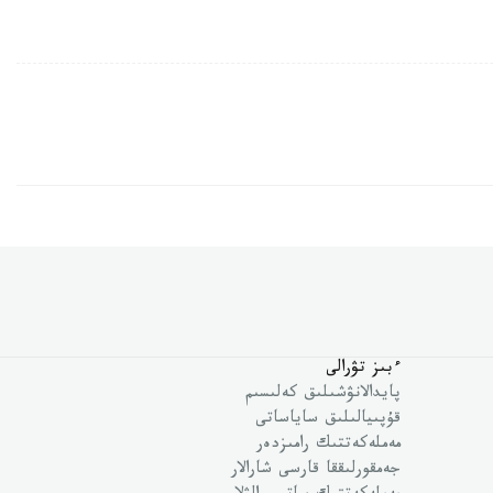
ءبىز تۋرالى
پايدالانۋشىلىق كەلىسىم
قۇپىيالىلىق ساياساتى
مەملەكەتتىك رامىزدەر
جەمقورلىققا قارسى شارالار