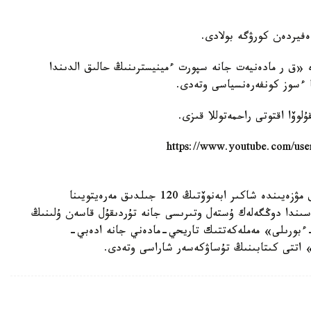
ە «ق ر مادەنيەت جانە سپورت ءمينيسترىنىڭ حالىق الدىندا
 ءسوز كونفەرەنسياسى وتەدى.
وۆا اقتوتى راحمەتوللا قىزى.
https://www.youtube.com/user/ortcomkz , -
قازاقستان رەسپۋبليكاسىنىڭ ۇلتتىق مۋزەيىندە شاكىر ابەنوۆتىڭ 120 جىلدىق مەرەيتويىنا
ىندا دوڭگەلەك ۇستەل وتىرىسى جانە تۇردىقۇل قاسەن ۇلىنىڭ
ءبورىلى» مەملەكەتتىك تاريحي-مادەني جانە ادەبي-
» اتتى كىتابىنىڭ تۇساۋكەسەر شاراسى وتەدى.