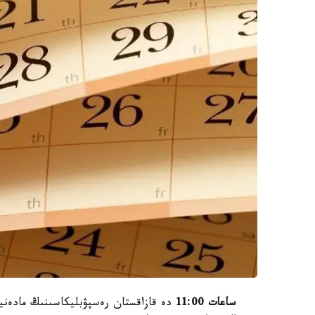
ساعات 11:00
دە قازاقستان رەسپۋبليكاسىنىڭ مادەنيە