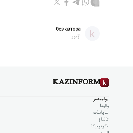
без автора
اۆتور
KAZINFORM
بوليمدەر
وقيعا
ساياسات
تالداۋ
ەكونوميكا