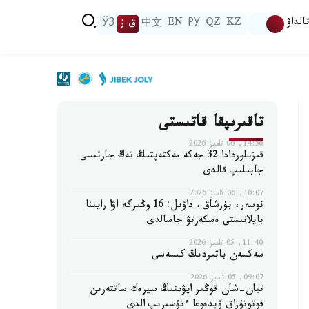
الداۋ
KZ
QZ
РУ
EN
中文
ق ز
ЎЗ
تاقىرىپقا قاتىستى
14:56, 06 تامىز 2026
قىزىلوردادا 32 جەكە مەكتەپتىڭ تەڭ جارتىسى
جابىلىپ قالدى
10:07, 06 تامىز 2026
نوسەر، بۇرشاق، داۋىل: 16 وڭىرگە اۋا رايىنا
بايلانىستى ەسكەرتۋ جاسالدى
11:40, 05 تامىز 2026
سەكسەن باتىردىڭ كىسەسى
09:07, 05 تامىز 2026
تيان-شان قوڭىر ايۋىنىڭ سيرەك ساتتەرىن
فوتوتۇزاق ۆيدەوعا ءتۇسىرىپ الدى