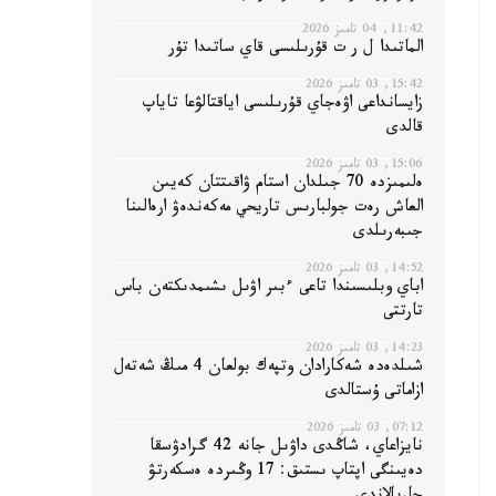
11:42, 04 تامىز 2026
الماتىدا ل ر ت قۇرىلىسى قاي ساتىدا تۇر
15:42, 03 تامىز 2026
زايسانداعى اۋەجاي قۇرىلىسى اياقتالۋعا تاياپ
قالدى
15:06, 03 تامىز 2026
ەلىمىزدە 70 جىلدان استام ۋاقىتتان كەيىن
العاش رەت جولبارىس تاريحي مەكەندەۋ ارەالىنا
جىبەرىلدى
14:52, 03 تامىز 2026
اباي وبلىسىندا تاعى ءبىر اۋىل ىشىمدىكتەن باس
تارتتى
14:23, 03 تامىز 2026
شىلدەدە شەكارادان وتپەك بولعان 4 مىڭ شەتەل
ازاماتى ۇستالدى
07:12, 03 تامىز 2026
نايزاعاي، شاڭدى داۋىل جانە 42 گرادۋسقا
دەيىنگى اپتاپ ىستىق: 17 وڭىردە ەسكەرتۋ