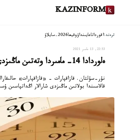
KAZINFORM
ترەند:
اقوردا
تاعايىنداۋ
وقيعا
2026-سايلاۋ
22:53, 13 مامىر 2021
ەلوردادا 14- مامىردا وتەتىن ماڭىزدى شارالار اڭداتپاسى
قالاسىندا بولاتىن ماڭىزدى شارالار اڭداتپاسىن ۇس