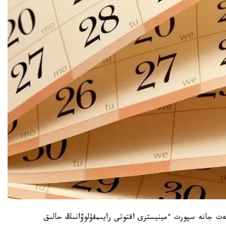
ت جانە سپورت ءمينيسترى اقتوتى رايىمقۇلوۆانىڭ حالىق