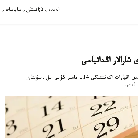
الەمدە
قازاقستان
ساياسات
ت
نۇر-سۇلتان. قازاقپارات - «قازاقپارات» حالىقارالىق اقپارات اگەنتتىگى 14- مامىر كۇنى نۇر-سۇلتان
ىنادى.