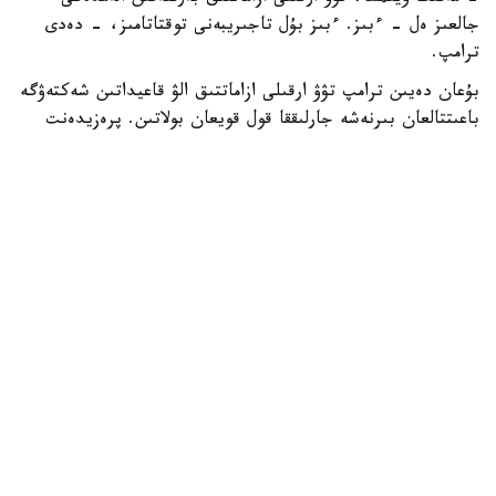
جالعىز ەل - ءبىز. ءبىز بۇل تاجىريبەنى توقتاتامىز، - دەدى
ترامپ.
بۇعان دەيىن ترامپ تۋۋ ارقىلى ازاماتتىق الۋ قاعيداتىن شەكتەۋگە
باعىتتالعان بىرنەشە جارلىققا قول قويعان بولاتىن. پرەزيدەنت
اكىمشىلىگىنىڭ وكىلى ستيۆەن ميللەردىڭ ايتۋىنشا، ولاردىڭ
ءبىرى «بوسانۋ تۋريزمى» دەپ اتالاتىن تاجىريبەگە تىيىم سالۋعا
قاتىستى.
ايتا كەتەيىك، ا ق ش جاڭا ۆيزالىق كەپىل باعدارلاماسىن
ەنگىزىپ جاتىر، وعان سايكەس يمميگراتسيالىق ۆيزاعا كەيبىر
ءوتىنىش بەرۋشىلەر 100 مىڭنان 250 مىڭ دوللارعا دەيىنگى
كولەمدە دەپوزيت سالۋى ءتيىس.
الەم
باقىتجول كاكەش
اۆتور