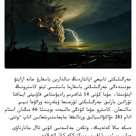
جەرگىلىكتى تابيعي اپاتتاردىڭ سالدارىن باسقارۋ جانە ازايتۋ
جونىندەگى جەرگىلىكتى باسقارما باسشىسى ليتو كاسترونىڭ
ايتۋىنشا، جۇما كۇنى 14 شاقىرىم راديۋستاعى قاۋىپتى ايماقتا
تۇراتىن بارلىق جەرگىلىكتى تۇرعىنعا ۇيلەرىنە ورالۋعا تىيىم
سالىنعان. كاسترو جۇما كۇنگى مالىمەت بويىنشا 66 مىڭنان استام
ادام 283 ەۆاكۋاتسيالىق ورتالىققا جايعاستىرىلعانىن اتاپ ءوتتى.
ەسكە سالا كەتەيىك، وتكەن جەكسەنبى كۇنى تاال جانارتاۋى