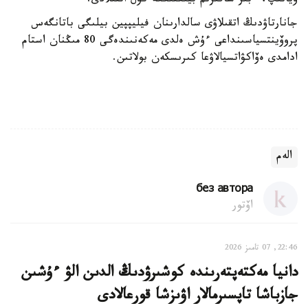
ويانىپ، ءبىر شاقىرىم بيىكتىككە كۇل اتقىلادى.
جانارتاۋدىڭ اتقىلاۋى سالدارىنان فيليپپين بيلىگى باتانگەس
پروۆينتسياسىنداعى ءۇش ەلدى مەكەنىندەگى 80 مىڭنان استام
ادامدى ەۆاكۋاتسيالاۋعا كىرىسكەن بولاتىن.
الەم
без автора
اۆتور
22:46, 07 تامىز 2026
دانيا مەكتەپتەرىندە كوشىرۋدىڭ الدىن الۋ ءۇشىن
جازباشا تاپسىرمالار اۋىزشا قورعالادى