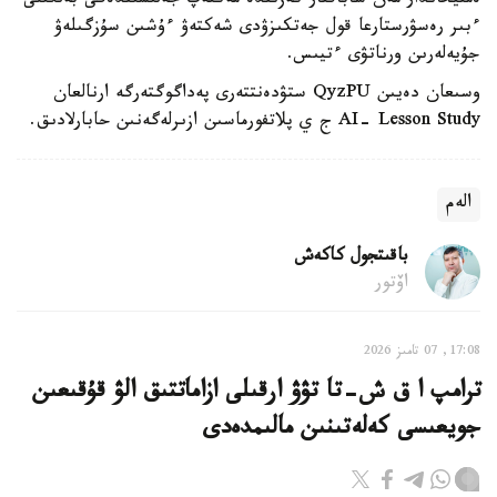
ەمتيحاندار مەن ساباقتار كەزىندە مەكتەپ جەلىسىندەگى بەلگىلى
ءبىر رەسۋرستارعا قول جەتكىزۋدى شەكتەۋ ءۇشىن سۇزگىلەۋ
جۇيەلەرىن ورناتۋى ءتيىس.
وسىعان دەيىن QyzPU ستۋدەنتتەرى پەداگوگتەرگە ارنالعان
AI- Lesson Study ج ي پلاتفورماسىن ازىرلەگەنىن حابارلادىق.
الەم
باقىتجول كاكەش
اۆتور
17:08, 07 تامىز 2026
ترامپ ا ق ش-تا تۋۋ ارقىلى ازاماتتىق الۋ قۇقىعىن
جويعىسى كەلەتىنىن مالىمدەدى