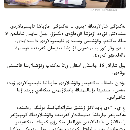
Фото: Euronews
نەگىزگى شارالاردىڭ ءبىرى - نەگىزگى جازباشا تاپسىرمالاردى
مىندەتتى تۇردە اۋىزشا قورعاۋدى ەنگىزۋ. جىل سايىن شامامەن 9
مىڭ مەكتەپ وقۋشىسى وسىنداي تاپسىرمالاردى دايىندايدى،
ەندى ولار ءوز بىلىمدەرىن اۋىزشا ەمتيحان كەزىندە قوسىمشا
دالەلدەۋى كەرەك.
بۇل شارالار 16 جاستان اسقان ورتا مەكتەپ وقۋشىلارىنا قاتىستى
بولادى.
بۇدان باسقا، مەكتەپتەر وقۋشىلاردى جازباشا تاپسىرمالاردى ۇيدە
ەمەس، سىنىپتا مۇعالىمنىڭ باقىلاۋىمەن تىكەلەي ورىنداۋعا
شاقىرادى.
ج ي- ءدى پايدالانۋ ۇلتتىق ستراتەگيانىڭ بولىگى رەتىندە
مەكتەپتەر جازباشا ەمتيحاندار كەزىندە وقۋشىلاردىڭ كومپيۋتەر
پايدالانۋىن قاداعالايتىن قۇرالدار ەنگىزۋى كەرەك. مەكتەپتەر