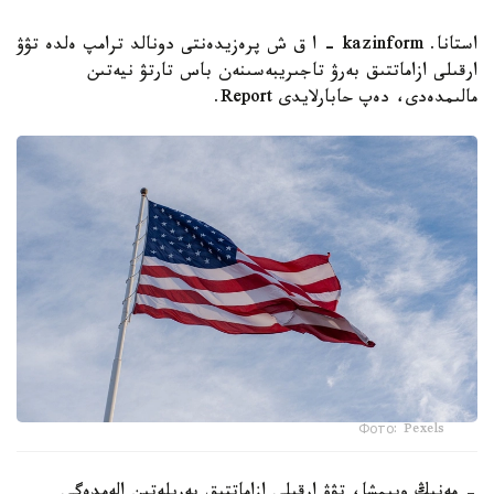
استانا. kazinform - ا ق ش پرەزيدەنتى دونالد ترامپ ەلدە تۋۋ
ارقىلى ازاماتتىق بەرۋ تاجىريبەسىنەن باس تارتۋ نيەتىن
مالىمدەدى، دەپ حابارلايدى Report.
Фото: Pexels
- مەنىڭ ويىمشا، تۋۋ ارقىلى ازاماتتىق بەرىلەتىن الەمدەگى