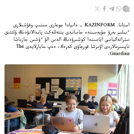
استانا. KAZINFORM - دانيادا جوعارى سىنىپ وقۋشىلارى
ءبىلىم بەرۋ جۇيەسىندە جاساندى ينتەللەكت پايدالانۋدىڭ ۇلتتىق
ستراتەگياسى اياسىندا كوشىرۋدىڭ الدىن الۋ ءۇشىن جازباشا
تاپسىرمالاردى اۋىزشا قورعاۋى كەرەك، دەپ حابارلايدى The
Guardian.