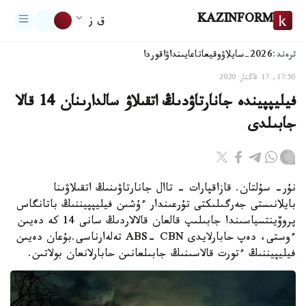
KAZINFORM
ق ز
ترەند:
2026-سايلاۋ
وقيعا
تاعايىنداۋ
اقوردا
17:50, 17 قاڭتار 2020
فيليپپيندە جانارتاۋدىڭ اتقىلاۋ سالدارىنان 14 قالا
جابىلدى
نۇر- سۇلتان. قازاقپارات - تاال جانارتاۋىنىڭ اتقىلاۋىنا
بايلانىستى جەرگىلىكتى تۇرعىندار ءۇشىن فيليپپيننىڭ باتانگاس
پروۆينتسياسىندا جابىلىپ قالعان قالالاردىڭ سانى 14 كە دەيىن
ءوستى، دەپ حابارلايدى ABS- CBN تەلەارناسى.بۇعان دەيىن
فيليپيننىڭ ءتورت قالاسىنىڭ جابىلعانىن حابارلانعان بولاتىن.