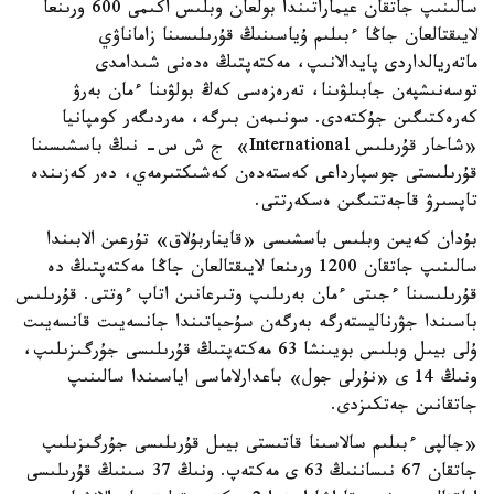
سالىنىپ جاتقان عيماراتىندا بولعان وبلىس اكىمى 600 ورىنعا
لايىقتالعان جاڭا ءبىلىم ۇياسىنىڭ قۇرىلىسىنا زاماناۋي
ماتەريالداردى پايدالانىپ، مەكتەپتىڭ ەدەنى شىدامدى
توسەنىشپەن جابىلۋىنا، تەرەزەسى كەڭ بولۋىنا ءمان بەرۋ
كەرەكتىگىن جۇكتەدى. سونىمەن بىرگە، مەردىگەر كومپانيا
«شاحار قۇرىلىس International» ج ش س- نىڭ باسشىسىنا
قۇرىلىستى جوسپارداعى كەستەدەن كەشىكتىرمەي، دەر كەزىندە
تاپسىرۋ قاجەتتىگىن ەسكەرتتى.
بۇدان كەيىن وبلىس باسشىسى «قايناربۇلاق» تۇرعىن الابىندا
سالىنىپ جاتقان 1200 ورىنعا لايىقتالعان جاڭا مەكتەپتىڭ دە
قۇرىلىسىنا ءجىتى ءمان بەرىلىپ وتىرعانىن اتاپ ءوتتى. قۇرىلىس
باسىندا جۋرناليستەرگە بەرگەن سۇحباتىندا جانسەيىت قانسەيىت
ۇلى بيىل وبلىس بويىنشا 63 مەكتەپتىڭ قۇرىلىسى جۇرگىزىلىپ،
ونىڭ 14 ى «نۇرلى جول» باعدارلاماسى اياسىندا سالىنىپ
جاتقانىن جەتكىزدى.
«جالپى ءبىلىم سالاسىنا قاتىستى بيىل قۇرىلىسى جۇرگىزىلىپ
جاتقان 67 نىساننىڭ 63 ى مەكتەپ. ونىڭ 37 سىنىڭ قۇرىلىسى