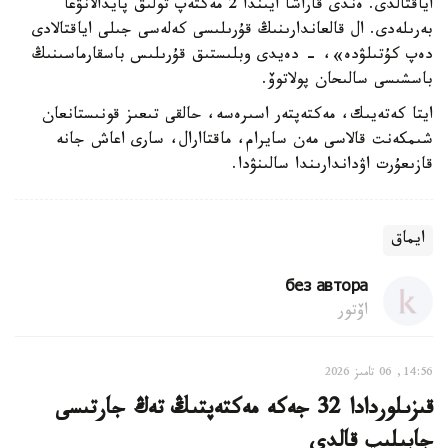
اياقتالدى. ەندى قاراشا ايىندا 2 مەكتەپ تولىق پايدالانۋعا
بەرىلەدى. ال قالعاندارىنىڭ قۇرىلىسى كەلەسى جىلى اياقتالادى
دەپ كۇتىلۋدە»، - دەيدى وبلىستىق قۇرىلىس باسقارماسىنىڭ
باسشىسى سالىحان پولاتوۆ.
ايتا كەتەيىك، مەكتەپتەر اسىرەسە، حالقى تىعىز قونىستانعان
شىمكەنت قالاسى مەن سايرام، ماقتاارال، سارى اعاش جانە
قازىعۇرت اۋداندارىندا سالىنۋدا.
ايماق
без автора
اۆتور
14:56, 06 تامىز 2026
قىزىلوردادا 32 جەكە مەكتەپتىڭ تەڭ جارتىسى
جابىلىپ قالدى