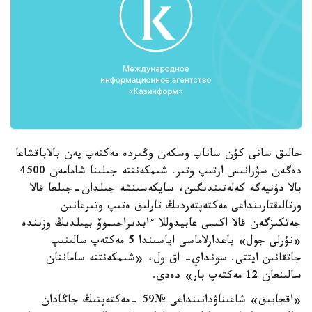
حالىق سانى كۇن ساناپ وسكەن وڭىردە مەكتەپ پەن بالاباقشاعا
دەگەن سۇرانىس ارتىپ وتىر. شىمكەنتتە جىلىنا شامامەن 4500
بالا دۇنيەگە كەلەتىندىگىن، سايكەسىنشە جىلدان-جىلعا قالا
ورتالىقتارىنداعى مەكتەپتەردىڭ تارلىق ەتىپ وتىرعانىن
جەتكىزگەن قالا اكىمى عابيدوللا ءابدىراحىموۆ بيىلدىڭ وزىندە
«نۇرلى جول» باعدارلاماسى اياسىندا 5 مەكتەپ سالىنىپ
جاتقانىن ايتتى. سونداي- اق ول، «شىمكەنتتە ساماننان
سالىنعان 12 مەكتەپ بار» دەدى.
«اقجايىق» شاعىناۋدانىنداعى №59 -مەكتەپتىڭ جاڭادان