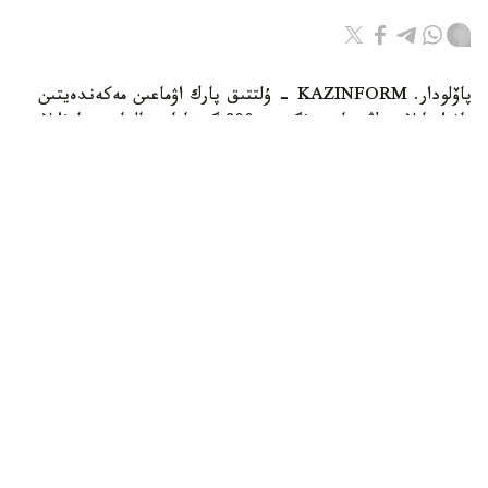
پاۆلودار. KAZINFORM - ۇلتتىق پارك اۋماعىن مەكەندەيتىن
تاۋ ارقارلارىنىڭ سانى بۇگىندە 800 گە تاياپ قالعان. جانۋارلار
قازاقستاننىڭ قىزىل كىتابىنا ەنگىزىلگەن.
Фото: Видеодан алынған кадр