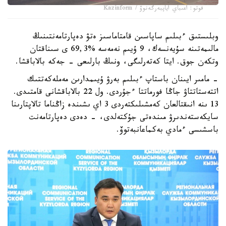
فوتو: اعىباي اياپبەرگەنوۆ / Kazinform
وبلىستىق ءبىلىم ساپاسىن قامتاماسىز ەتۋ دەپارتامەنتىنىڭ
مالىمەتىنە سۇيەنسەك، 9 ۇيىم نەمەسە %69,3 ى سىناقتان
وتكەن جوق. ايتا كەتەرلىگى، ونىڭ بارلىعى - جەكە بالاباقشا.
- مامىر ايىنان باستاپ ءبىلىم بەرۋ ۇيىمدارىن مەملەكەتتىك
اتتەستاتتاۋ جاڭا فورماتتا ءجۇردى. ول 22 بالاباقشانى قامتىدى.
13 ىنە انىقتالعان كەمشىلىكتەردى 3 اي ىشىندە زاڭناما تالاپتارىنا
سايكەستەندىرۋ مىندەتى جۇكتەلدى، - دەدى دەپارتامەنت
باسشىسى ءمادي بەكماعانبەتوۆ.