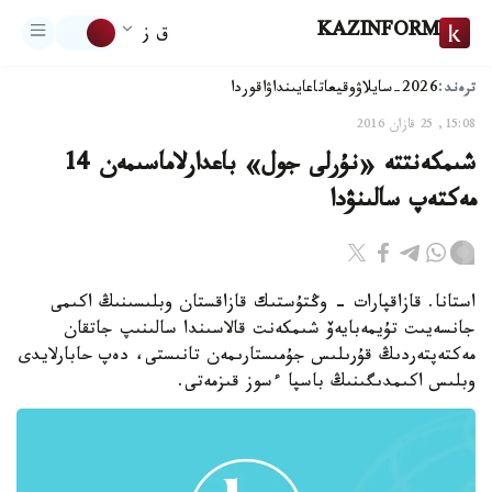
KAZINFORM
ق ز
ترەند:
2026-سايلاۋ
وقيعا
تاعايىنداۋ
اقوردا
15:08, 25 قازان 2016
شىمكەنتتە «نۇرلى جول» باعدارلاماسىمەن 14
مەكتەپ سالىنۋدا
استانا. قازاقپارات - وڭتۇستىك قازاقستان وبلىسىنىڭ اكىمى
جانسەيىت تۇيمەبايەۆ شىمكەنت قالاسىندا سالىنىپ جاتقان
مەكتەپتەردىڭ قۇرىلىس جۇمىستارىمەن تانىستى، دەپ حابارلايدى
وبلىس اكىمدىگىنىڭ باسپا ءسوز قىزمەتى.