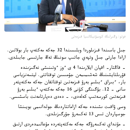
فوتو: وڭىرلىك كوممۋنيكاتسيا قىزمەتى
جىل باسىندا قىزىلوردا وبلىسىندا 32 جەكە مەكتەپ بار بولاتىن.
ارادا جارتى جىل وتپەي جاتىپ سونىڭ تەڭ جارتىسى جابىلدى.
- قاڭتار- اقپان ايلارىندا 4 ى ءوز ءوتىنىشى نەگىزىندە
قۇرىلتايشىنىڭ شەشىمىمەن جۇمىسىن توقتاتتى. ليتسەنزياسى
بار، ءبىراق ءبىلىم بەرۋ قىزمەتىن توقتاتقان جەكە مەكتەپتەر
سانى - 12. بۇگىنگى كۇنى 16 جەكە مەكتەپ ءبىلىم بەرۋ
قىزمەتىن كورسەتىپ كەلەدى، - دەدى دەپارتامەنت باسشىسى.
وسى ۋاقىت ىشىندە جەكە ازاماتتاردىڭ جولدانىمى بويىنشا
جوسپاردان تىس 13 تەكسەرۋ جۇرگىزىلدى.
- مۇنداي تەكسەرۋگە جەكە مەكتەپتەردە مۇعالىمدەردى ارتىق