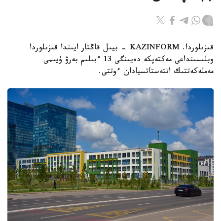
قىزىلوردا. KAZINFORM - بيىل قاڭتار ايىندا قىزىلوردا
وبلىسىنداعى مەكتەپكە دەيىنگى 13 ءبىلىم بەرۋ ۇيىمى
مەملەكەتتىك اتتەستاتسيادان ءوتتى.