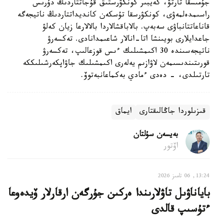
جۇمىسقا تارتۋ، كەيبىر كونكۋرستىق قۇجاتتاردىڭ دۇرىس
راسىمدەلمەۋى، كونكۋرسقا تۇسكەن كانديداتتاردىڭ ناتيجەگە
قاناعاتتانباۋى سەبەپ. بالاباقشالاردا بالالارعا زيان كەلۋ
جاعدايلارى بويىنشا اتا-انالار شاعىمدانادى. تەكسەرۋ
ناتيجەسىندە 30 اكىمشىلىك ءىس قوزعالىپ، تەكسەرۋ
قورىتىندىسىمەن لاۋازىم يەلەرى اكىمشىلىك جاۋاپكەرشىلىككە
تارتىلدى، - دەدى ءمادي بەكماعانبەتوۆ.
قىزىلوردا جاڭالىقتارى
ايماق
بەيسەن سۇلتان
اۆتور
13:24, 06 تامىز 2026
باياناۋىل تاۋلارىندا ەركىن جۇرگەن ارقارلار ۆيدەوعا
ءتۇسىپ قالدى