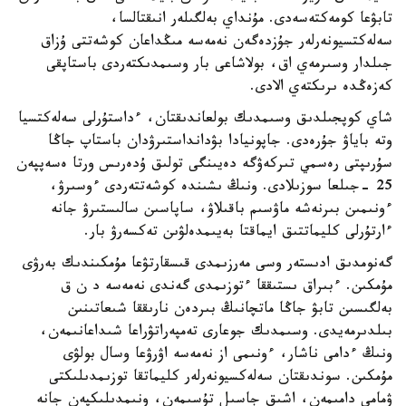
تابۋعا كومەكتەسەدى. مۇنداي بەلگىلەر انىقتالسا،
سەلەكتسيونەرلەر جۇزدەگەن نەمەسە مىڭداعان كوشەتتى ۇزاق
جىلدار وسىرمەي اق، بولاشاعى بار وسىمدىكتەردى باستاپقى
كەزەڭدە ىرىكتەي الادى.
شاي كوپجىلدىق وسىمدىك بولعاندىقتان، ءداستۇرلى سەلەكتسيا
وتە باياۋ جۇرەدى. جاپونيادا بۋدانداستىرۋدان باستاپ جاڭا
سۇرىپتى رەسمي تىركەۋگە دەيىنگى تولىق ۇدەرىس ورتا ەسەپپەن
25 -جىلعا سوزىلادى. ونىڭ ىشىندە كوشەتتەردى ءوسىرۋ،
ءونىمىن بىرنەشە ماۋسىم باقىلاۋ، ساپاسىن سالىستىرۋ جانە
ءارتۇرلى كليماتتىق ايماقتا بەيىمدەلۋىن تەكسەرۋ بار.
گەنومدىق ادىستەر وسى مەرزىمدى قىسقارتۋعا مۇمكىندىك بەرۋى
مۇمكىن. ءبىراق ىستىققا ءتوزىمدى گەندى نەمەسە د ن ق
بەلگىسىن تابۋ جاڭا ماتچانىڭ بىردەن نارىققا شىعاتىنىن
بىلدىرمەيدى. وسىمدىك جوعارى تەمپەراتۋراعا شىداعانىمەن،
ونىڭ ءدامى ناشار، ءونىمى از نەمەسە اۋرۋعا وسال بولۋى
مۇمكىن. سوندىقتان سەلەكسيونەرلەر كليماتقا توزىمدىلىكتى
ۋمامي دامىمەن، اشىق جاسىل تۇسىمەن، ونىمدىلىكپەن جانە