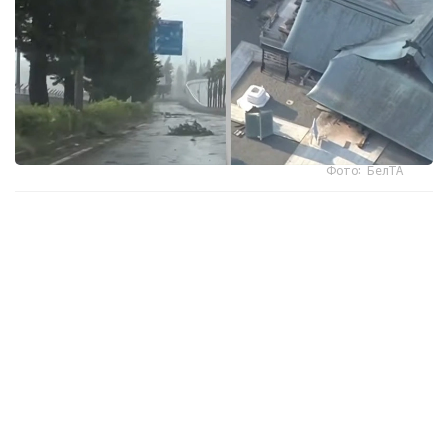
Фото: БелТА
ەلدىڭ وڭتۇستىگىندەگى ارالداردا دۇكەندەر مەن كاسىپورىندار
جابىلىپ، 9 اۆتوكولىك زاۋىتى جۇمىسىن ۋاقىتشا توقتاتتى، دەپ
حابارلايدى «مير 24».
جاپونيا مەتەورولوگيالىق اگەنتتىگىنىڭ مالىمەتىنشە، وكيناۆا
ارالىنىڭ سولتۇستىگىندە جەلدىڭ جىلدامدىعى ساعاتىنا 200
شاقىرىمعا جەتەدى. كوشەلەردە جول بەلگىلەرى مەن اعاش
بۇتاقتارى ۇشىپ جاتىر. كاگوسيما جانە وكيناۆا پرەفەكتۋرالارىندا
260 مىڭعا جۋىق تۇرعىندى ەۆاكۋاتسيالاۋ جاريالانىپ، ۋاقىتشا
ورنالاستىرۋ پۋنكتتەرى دايىندالدى.