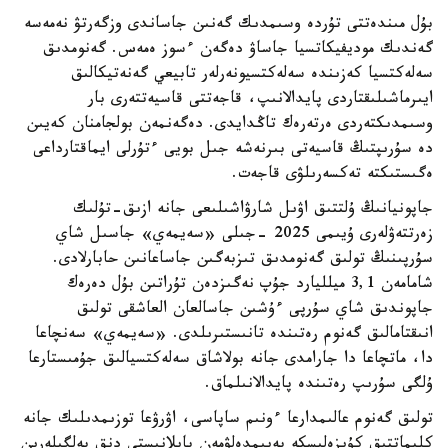
بۇل مىندەتتى تۇردە وسىمدىك گەنىن جاساندى وزگەرتۋ نەمەسە
گەندىك موديفيكاتسيا جاساۋ دەگەن ءسوز ەمەس. گەنومدىق
سەلەكتسيا كەزىندە سەلەكتسيونەرلەر تابيعي گەنەتيكالىق
ايىرماشىلىقتاردى پايدالانىپ، قاجەتتى قاسيەتتەرى بار
وسىمدىكتەردى ەرتەرەك تاڭدايدى. دەگەنمەن بولجامنان كەيىن
دە سۇرىپتىڭ قاسيەتى بىرنەشە جىل بويى ءتۇرلى ايماقتارداعى
ەگىستىكتە تەكسەرىلۋى قاجەت.
جاپونيانىڭ ۇلتتىق اۋىل شارۋاشىلىعى جانە ازىق-تۇلىك
زەرتتەۋلەرى ۇيىمى 2025 -جىلى «سەيمەي» جاسىل شاي
سۇرپىنىڭ تولىق گەنومدىق تىزبەگىن جاساعانىن حابارلادى.
شامامەن 3,1 ميلليارد جۇپ نەگىزدەن تۇراتىن بۇل دەرەك
جاپوندىق شاي سۇرپى ءۇشىن جاسالعان العاشقى تولىق
انىقتامالىق گەنوم رەتىندە تانىستىرىلدى. «سەيمەي» سەنچاعا
دا، ماتچاعا دا جارامدى جانە بولاشاق سەلەكتسيالىق جۇمىستارعا
ۇلگى سۇرىپ رەتىندە پايدالانىلماق.
تولىق گەنوم عالىمدارعا ءونىم ساپاسى، اۋرۋعا توزىمدىلىك جانە
كليماتتىق كۇيزەلىسكە بەيىمدەلۋمەن بايلانىستى دنق بەلگىلەرىن