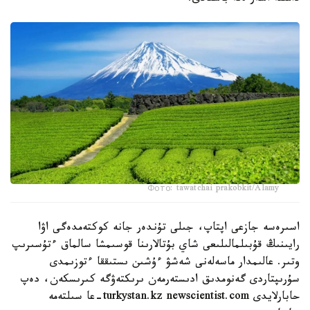
Фото: tawatchai prakobkit/Alamy
اسىرەسە جازعى اپتاپ، جىلى تۇندەر جانە كوكتەمدەگى اۋا
رايىنىڭ قۇبىلمالىلىعى شاي بۇتالارىنا قوسىمشا سالماق ءتۇسىرىپ
وتىر. عالىمدار ماسەلەنى شەشۋ ءۇشىن ىستىققا ءتوزىمدى
سۇرىپتاردى گەنومدىق ادىستەرمەن ىرىكتەۋگە كىرىسكەن، دەپ
حابارلايدى turkystan.kz newscientist.com-عا سىلتەمە