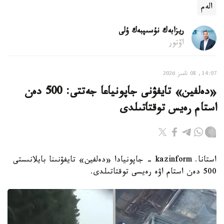
الەم
ريزابەك نۇسىپبەك ۇلى
اۆتور
14:07, 08 تامىز 2026
«دەلفين» تايفۋنى جاپونياعا جەتتى: 500 دەن
استام رەيس توقتاتىلدى
استانا. kazinform - جاپونيادا «دەلفين» تايفۋنىنا بايلانىستى
500 دەن استام اۋە رەيسى توقتاتىلدى.