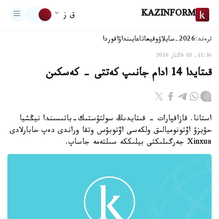
KAZINFORM
ق ز
ترەند:
2026-سايلاۋ
وقيعا
تاعايىنداۋ
اقوردا
11:36, 05 قاڭتار 2016
قىتايدا 14 ادام جانىپ كەتتى - كەسكىن
استانا. قازاقپارات - قىتايدىڭ سولتۇستىك-باتىسىندا نيڭشيا
حۋيزۋ اۆتونوميالىق ولكەسى اۆتوبۋس وتقا وراندى دەپ حابارلادى
Xinxua جەرگىلىكتى بيلىككە سىلتەمە جاساپ.