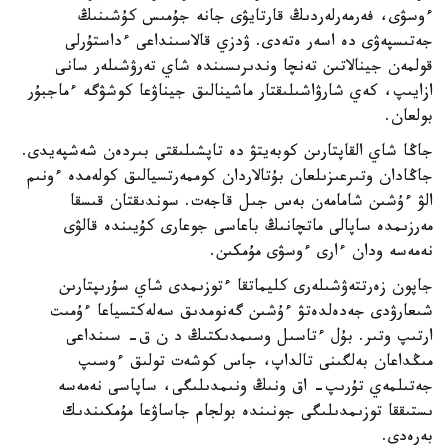
ءوسۋى، فەرمەرلەردىڭ قارتايۋى جانە جۇمىس كۇشىنىڭ
جەتىسپەۋى دە اسەر ەتەدى. ۋدزي قالاسىنداعى ءداستۇرلى
قولمەن جينالاتىن تەنچا وندىرىسىندە شاي تەرۋشىلەر سانى
ازايىپ، كەي شارۋاشىلىقتار ماشينالىق جيناۋعا كوشۋگە ءماجبۇر
بولعان.
جاڭا شاي القاپتارىن كوبەيتۋ دە تاپشىلىقتى بىردەن شەشپەيدى.
جاڭادان وتىرعىزىلعان بۇتالاردان كوممەرتسيالىق كولەمدە ءونىم
الۋ ءۇشىن شامامەن بەس جىل قاجەت. سوندىقتان قىسقا
مەرزىمدە ساپالى ماتچانىڭ باعاسى جوعارى كۇيىندە قالۋى
نەمەسە ودان ءارى ءوسۋى مۇمكىن.
جاپون زەرتتەۋشىلەرى كليماتقا ءتوزىمدى شاي سۇرىپتارىن
شىعارۋدى جەدەلدەتۋ ءۇشىن گەنومدىق سەلەكتسياعا ءۇمىت
ارتىپ وتىر. بۇل ءتاسىل وسىمدىكتىڭ د ن ق- سىنداعى
مىڭداعان بەلگىنى تالداپ، جاس كوشەت تولىق ءوسىپ
جەتىلمەي تۇرىپ- اق ونىڭ ونىمدىلىگى، ساپاسى نەمەسە
ىستىققا توزىمدىلىگى جونىندە بولجام جاساۋعا مۇمكىندىك
بەرەدى.