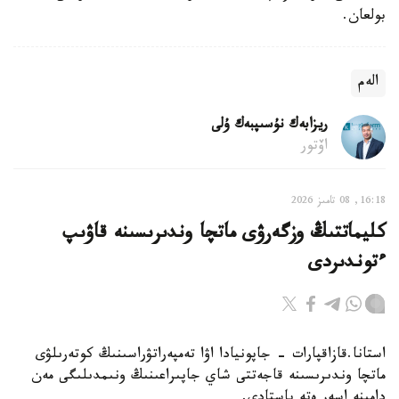
بولعان.
الەم
ريزابەك نۇسىپبەك ۇلى
اۆتور
16:18, 08 تامىز 2026
كليماتتىڭ وزگەرۋى ماتچا وندىرىسىنە قاۋىپ
ءتوندىردى
استانا.قازاقپارات - جاپونيادا اۋا تەمپەراتۋراسىنىڭ كوتەرىلۋى
ماتچا وندىرىسىنە قاجەتتى شاي جاپىراعىنىڭ ونىمدىلىگى مەن
دامىنە اسەر ەتە باستادى.