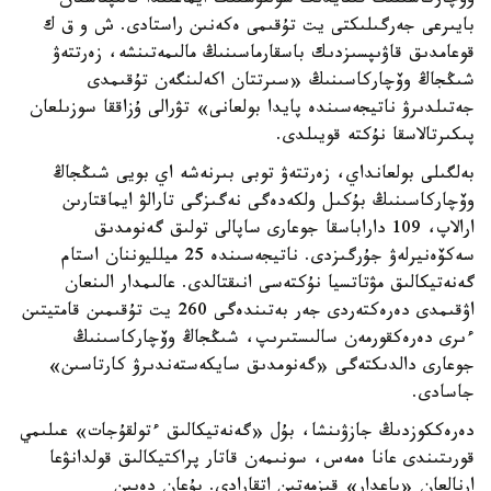
وۆچاركاسىنىڭ قىتايدىڭ سولتۇستىك ايماعىندا قالىپتاسقان
بايىرعى جەرگىلىكتى يت تۇقىمى ەكەنىن راستادى. ش و ق ك
قوعامدىق قاۋىپسىزدىك باسقارماسىنىڭ مالىمەتىنشە، زەرتتەۋ
شىڭجاڭ وۆچاركاسىنىڭ «سىرتتان اكەلىنگەن تۇقىمدى
جەتىلدىرۋ ناتيجەسىندە پايدا بولعانى» تۋرالى ۇزاققا سوزىلعان
پىكىرتالاسقا نۇكتە قويىلدى.
بەلگىلى بولعانداي، زەرتتەۋ توبى بىرنەشە اي بويى شىڭجاڭ
وۆچاركاسىنىڭ بۇكىل ولكەدەگى نەگىزگى تارالۋ ايماقتارىن
ارالاپ، 109 داراباسقا جوعارى ساپالى تولىق گەنومدىق
سەكۆەنيرلەۋ جۇرگىزدى. ناتيجەسىندە 25 ميلليوننان استام
گەنەتيكالىق مۋتاتسيا نۇكتەسى انىقتالدى. عالىمدار الىنعان
اۋقىمدى دەرەكتەردى جەر بەتىندەگى 260 يت تۇقىمىن قامتيتىن
ءىرى دەرەكقورمەن سالىستىرىپ، شىڭجاڭ وۆچاركاسىنىڭ
جوعارى دالدىكتەگى «گەنومدىق سايكەستەندىرۋ كارتاسىن»
جاسادى.
دەرەككوزدىڭ جازۋىنشا، بۇل «گەنەتيكالىق ءتولقۇجات» عىلىمي
قورىتىندى عانا ەمەس، سونىمەن قاتار پراكتيكالىق قولدانۋعا
ارنالعان «باعدار» قىزمەتىن اتقارادى. بۇعان دەيىن