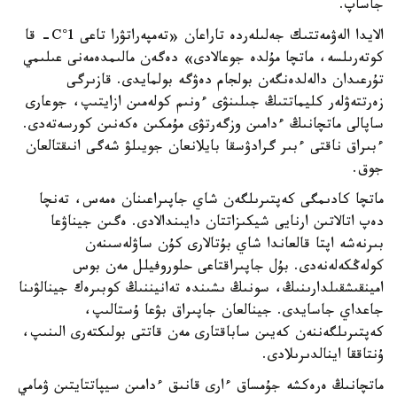
جاساپ.
الايدا الەۋمەتتىك جەلىلەردە تاراعان «تەمپەراتۋرا تاعى 1°C- قا
كوتەرىلسە، ماتچا مۇلدە جوعالادى» دەگەن مالىمدەمەنى عىلىمي
تۇرعىدان دالەلدەنگەن بولجام دەۋگە بولمايدى. قازىرگى
زەرتتەۋلەر كليماتتىڭ جىلىنۋى ءونىم كولەمىن ازايتىپ، جوعارى
ساپالى ماتچانىڭ ءدامىن وزگەرتۋى مۇمكىن ەكەنىن كورسەتەدى.
ءبىراق ناقتى ءبىر گرادۋسقا بايلانعان جويىلۋ شەگى انىقتالعان
جوق.
ماتچا كادىمگى كەپتىرىلگەن شاي جاپىراعىنان ەمەس، تەنچا
دەپ اتالاتىن ارنايى شيكىزاتتان دايىندالادى. ەگىن جيناۋعا
بىرنەشە اپتا قالعاندا شاي بۇتالارى كۇن ساۋلەسىنەن
كولەڭكەلەنەدى. بۇل جاپىراقتاعى حلوروفيلل مەن بوس
امينقىشقىلدارىنىڭ، سونىڭ ىشىندە تەانيننىڭ كوبىرەك جينالۋىنا
جاعداي جاسايدى. جينالعان جاپىراق بۋعا ۇستالىپ،
كەپتىرىلگەننەن كەيىن ساباقتارى مەن قاتتى بولىكتەرى الىنىپ،
ۇنتاققا اينالدىرىلادى.
ماتچانىڭ ەرەكشە جۇمساق ءارى قانىق ءدامىن سيپاتتايتىن ۋمامي