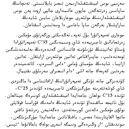
سەزىمى بوس امينقىشقىلدارىمەن تىعىز بايلانىستى. تەنچانىڭ
ساپاسىن زەرتتەگەن جاپون عالىمدارى جالپى ازوت پەن بوس
امينقىشقىلدارىنىڭ مولشەرى جوعارىلاعان سايىن شايدىڭ
ساراپشىلار بەرگەن ساپا باعاسى دا وسەتىنىن انىقتاعان.
جوعارى تەمپەراتۋرا بۇل تەپە-تەڭدىكتى وزگەرتۋى مۇمكىن.
زەرتحانالىق تاجىريبەدە شاي وسىمدىگىن 35°C تەمپەراتۋرادا
ۇستاۋ تەانيننىڭ تۇزىلۋىنە قاتىساتىن گەندەردىڭ بەلسەندىلىگىن
تومەندەتىپ، جاپىراقتاعى تەانين مولشەرىن ازايتقان. تەانين
ازايسا، شايدىڭ جۇمساق ۋمامي ءدامى السىرەپ، كاتەحيندەر
بەرەتىن كەرمەك جانە اشى ءدام انىعىراق سەزىلۋى ىقتيمال.
كۇندىزگى جانە تۇنگى تەمپەراتۋرانىڭ اراقاتىناسى دا ماڭىزدى.
شاي كوشەتتەرىنە جۇرگىزىلگەن تاجىريبەدە كۇندىز 25°C،
تۇندە 15°C بولعان جاعدايدا امينقىشقىلدارى كوبىرەك جينالعان.
بۇل ناتيجە سالقىنداۋ تۇندەر شايدىڭ دامدىك قۇرامىنا قولايلى
بولۋى مۇمكىن ەكەنىن كورسەتەدى. دەگەنمەن زەرتتەۋ ناقتى
ماتچا القاپتارىندا ەمەس، باقىلاناتىن جاعدايدا جۇرگىزىلگەن،
سوندىقتان ءار وڭىردەگى ونىمگە اسەرى بولەك باعالانۋعا ءتيىس.