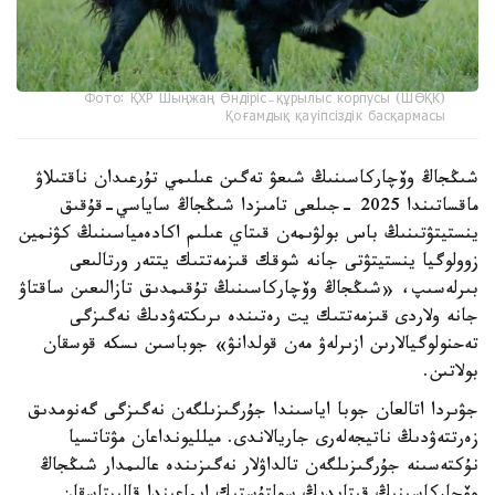
Фото: ҚХР Шыңжаң Өндіріс-құрылыс корпусы (ШӨҚК)
Қоғамдық қауіпсіздік басқармасы
شىڭجاڭ وۆچاركاسىنىڭ شىعۋ تەگىن عىلىمي تۇرعىدان ناقتىلاۋ
ماقساتىندا 2025 -جىلعى تامىزدا شىڭجاڭ ساياسي-قۇقىق
ينستيتۋتىنىڭ باس بولۋىمەن قىتاي عىلىم اكادەمياسىنىڭ كۋنمين
زوولوگيا ينستيتۋتى جانە شوقك قىزمەتتىك يتتەر ورتالىعى
بىرلەسىپ، «شىڭجاڭ وۆچاركاسىنىڭ تۇقىمدىق تازالىعىن ساقتاۋ
جانە ولاردى قىزمەتتىك يت رەتىندە ىرىكتەۋدىڭ نەگىزگى
تەحنولوگيالارىن ازىرلەۋ مەن قولدانۋ» جوباسىن ىسكە قوسقان
بولاتىن.
جۋىردا اتالعان جوبا اياسىندا جۇرگىزىلگەن نەگىزگى گەنومدىق
زەرتتەۋدىڭ ناتيجەلەرى جاريالاندى. ميلليونداعان مۋتاتسيا
نۇكتەسىنە جۇرگىزىلگەن تالداۋلار نەگىزىندە عالىمدار شىڭجاڭ