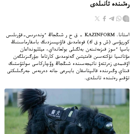
رەتىندە تانىلدى
استانا. KAZINFORM – ق ح ر شىڭجاڭ ءوندىرىس-قۇرىلىس
كورپۋسى (ش و ق ك) قوعامدىق قاۋىپسىزدىك باسقارماسىنىڭ
باسپا ءسوز قىزمەتىنەن بەلگىلى بولعانداي، ميلليونداعان
مۋتاتسيا نۇكتەسىن قامتيتىن گەنومدىق كارتاعا جۇرگىزىلگەن
اۋقىمدى زەرتتەۋ ناتيجەسىندە شىڭجاڭ وۆچاركاسى سولتۇستىك
قىتاي وڭىرىندە قالىپتاسقان بايىرعى جانە دەربەس جەرگىلىكتى
تۇقىم رەتىندە تانىلدى.