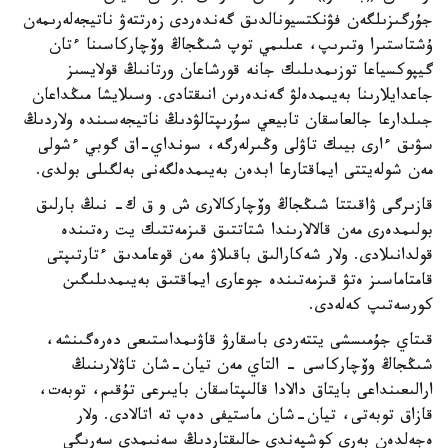
جۇرگىزىلگەن فۋنكتسيونالدىق گەندەردى زەرتتەۋ ناتيجەلەرىمەن
ۇشتاستىرا وتىرىپ، عىلىمي توپ شىڭجاڭ وۆچاركاسىنا ءتان
گيپوكسياعا توزىمدىلىك جانە قورشاعان ورتانىڭ قولايسىز
جاعدايلارىنا بەيىمدەلۋ گەندەرىن انىقتادى. وسىلايشا مىڭداعان
جىلدارعا جالعاسقان تابيعي سۇرىپتالۋدىڭ ناتيجەسىندە ولاردىڭ
سۋىق ءارى بيىك تاۋلى وڭىرلەرگە، سونداي-اق گوبي ءشولى
مەن شولەيتتى ايماقتارعا ابدەن بەيىمدەلگەنى بەلگىلى بولدى.
قازىرگى ۋاقىتتا شىڭجاڭ وۆچاركالارى ش و ق ك- نىڭ بارلىق
بولىمدەرى مەن قالالارىندا شتاتتىق قىزمەتتىك يت رەتىندە
قولدانىلادى. ولار شەكارالىق باقىلاۋ مەن قوعامدىق ءتارتىپتى
قامتاماسىز ەتۋ قىزمەتىندە جوعارى ايماقتىق بەيىمدىلىگىن
كورسەتىپ كەلەدى.
قىتاي جۇمىسشى يتتەردى باسقارۋ قاۋىمداستىعى دەرەگىنشە،
شىڭجاڭ وۆچاركاسى - التاي مەن تيان-شان تاۋلارىنىڭ
ارالىعىنداعى بايتاق دالادا قالىپتاسقان بايىرعى تۇقىم، توبەت،
قازاق توبەتى، تيان-شان ماستيفى دەپ تە اتالادى. ولار
ەجەلدەن بەرى كوشپەندى حالىقتاردىڭ سەنىمدى سەرىگى