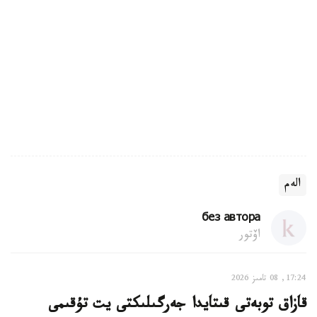
الەم
без автора
اۆتور
17:24, 08 تامىز 2026
قازاق توبەتى قىتايدا جەرگىلىكتى يت تۇقىمى