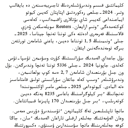
كليماتتىق قىسىم وندىرۋشىلەردىڭ تاجىريبەسىنەن دە بايقالىپ
وتىر. 2024-جىلعى رەكوردتىق اپتاپتان كەيىن كيوتو
ايماعىنداعى كەيبىر شاي بۇتالارى زاقىمدانىپ، كەلەسى
كوكتەمدەگى ءونىم ازايعان. Reuters سويلەسكەن ۋدزي
قالاسىنىڭ فەرمەرى ادەتتە ەكى توننا تەنچا جيناسا، 2025-
جىلى ءونىمىنىڭ 1,5 تونناعا دەيىن، ياعني شامامەن تورتتەن
بىرگە تومەندەگەنىن ايتقان.
بۇل جاعداي الەمدىك سۇرانىستىڭ كۇرت وسۋىمەن تۇسپا-تۇس
كەلدى. جاپونيا 2024 -جىلى 5336 توننا تەنچا وندىرگەن. بۇل
ون جىل بۇرىنعىدان شامامەن 2,7 ەسە كوپ بولعانىمەن،
وندىرۋشىلەر ءوسىپ كەلە جاتقان سۇرانىستى تولىق قامتاماسىز
ەتە المادى. كيوتوداعى 2025-جىلعى مامىر اۋكتسيونىندا
تەنچانىڭ ءبىر كيلوگرامىنىڭ باعاسى 8235 يەنگە دەيىن
كوتەرىلىپ، ءبىر جىل بۇرىنعىدان 170 پايىزعا قىمباتتاعان.
ماتچا تاپشىلىعىن تەك كليماتپەن ءتۇسىندىرۋ دۇرىس ەمەس.
وعان الەۋمەتتىك جەلىلەر ارقىلى تاراعان الەمدىك ءسان، جاڭا
كوفە جەلىلەرىنىڭ ماتچا سۋسىندارىن ۇسىنۋى، ەكسپورتتىڭ