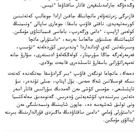
وڭدەۋگە جارامدىلىقپەن قاتار ساقتاۋعا ءتيىس.
قازىرگى زەرتتەۋلەر ماتچانىڭ جاقىن ارادا جوعالىپ كەتەتىنىن
كورسەتپەيدى. ناقتى قاۋىپ باسقا: جوعارى ساپالى ءونىمنىڭ
كولەمى ازايىپ، ءدامى وزگەرىپ، باعاسى قىمباتتاۋى مۇمكىن.
كليماتتىڭ جىلىنۋى جالعاسا بەرسە، ءداستۇرلى ماتچا
وسىرىلەتىن كەي اۋدانداردا ءوندىرىس كۇردەلەنە ءتۇسىپ،
فەرمەرلەرگە جاڭا سۇرىپتار، كولەڭكەلەۋ ادىستەرى، سۋارۋ جانە
تەمپەراتۋرانى باسقارۋ تاسىلدەرى قاجەت بولادى.
دەمەك، ماتچاعا تونگەن قاۋىپ ءبىر گرادۋسقا جەتكەندە كەنەت
ىسكە قوسىلاتىن شەك ەمەس. بۇل اپتاپ، جىلى تۇندەر، سۋ
تاپشىلىعى، جۇمىس كۇشى مەن الەمدىك سۇرانىس قاتار اسەر
ەتەتىن بىرتىندەپ كۇشەيەتىن ۇدەرىس. گەنومدىق سەلەكتسيا
ونى تولىق شەشپەسە دە، جاپون شايىنىڭ ونىمدىلىگى مەن
ءداستۇرلى ۋمامي ءدامىن ساقتاۋدىڭ ماڭىزدى قۇرالدارىنىڭ بىرىنە
اينالۋى مۇمكىن.