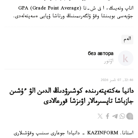
اتاپ وتەيىك، ا ق ش-تا GPA (Grade Point Average)
جۇيەسى بويىنشا وقۋ ۇلگەرىمىنىڭ ورتاشا ۇپايى ەسەپتەلەدى.
الەم
без автора
اۆتور
22:46, 07 تامىز 2026
دانيا مەكتەپتەرىندە كوشىرۋدىڭ الدىن الۋ ءۇشىن
جازباشا تاپسىرمالار اۋىزشا قورعالادى
استانا. KAZINFORM - دانيادا جوعارى سىنىپ وقۋشىلارى