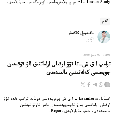
AI- Lesson Study ج ي پلاتفورماسىن ازىرلەگەنىن حابارلادىق.
الەم
باقىتجول كاكەش
اۆتور
17:08, 07 تامىز 2026
ترامپ ا ق ش-تا تۋۋ ارقىلى ازاماتتىق الۋ قۇقىعىن
جويعىسى كەلەتىنىن مالىمدەدى
استانا. kazinform - ا ق ش پرەزيدەنتى دونالد ترامپ ەلدە تۋۋ
ارقىلى ازاماتتىق بەرۋ تاجىريبەسىنەن باس تارتۋ نيەتىن
مالىمدەدى، دەپ حابارلايدى Report.