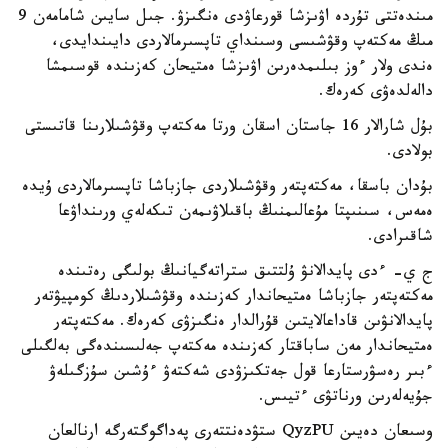
مىندەتتى تۇردە اۋىزشا قورعاۋدى ەنگىزۋ. جىل سايىن شامامەن 9
مىڭ مەكتەپ وقۋشىسى وسىنداي تاپسىرمالاردى دايىندايدى،
ەندى ولار ءوز بىلىمدەرىن اۋىزشا ەمتيحان كەزىندە قوسىمشا
دالەلدەۋى كەرەك.
بۇل شارالار 16 جاستان اسقان ورتا مەكتەپ وقۋشىلارىنا قاتىستى
بولادى.
بۇدان باسقا، مەكتەپتەر وقۋشىلاردى جازباشا تاپسىرمالاردى ۇيدە
ەمەس، سىنىپتا مۇعالىمنىڭ باقىلاۋىمەن تىكەلەي ورىنداۋعا
شاقىرادى.
ج ي- ءدى پايدالانۋ ۇلتتىق ستراتەگيانىڭ بولىگى رەتىندە
مەكتەپتەر جازباشا ەمتيحاندار كەزىندە وقۋشىلاردىڭ كومپيۋتەر
پايدالانۋىن قاداعالايتىن قۇرالدار ەنگىزۋى كەرەك. مەكتەپتەر
ەمتيحاندار مەن ساباقتار كەزىندە مەكتەپ جەلىسىندەگى بەلگىلى
ءبىر رەسۋرستارعا قول جەتكىزۋدى شەكتەۋ ءۇشىن سۇزگىلەۋ
جۇيەلەرىن ورناتۋى ءتيىس.
وسىعان دەيىن QyzPU ستۋدەنتتەرى پەداگوگتەرگە ارنالعان