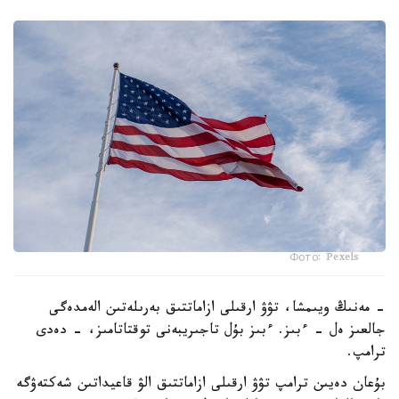
Фото: Pexels
- مەنىڭ ويىمشا، تۋۋ ارقىلى ازاماتتىق بەرىلەتىن الەمدەگى
جالعىز ەل - ءبىز. ءبىز بۇل تاجىريبەنى توقتاتامىز، - دەدى
ترامپ.
بۇعان دەيىن ترامپ تۋۋ ارقىلى ازاماتتىق الۋ قاعيداتىن شەكتەۋگە