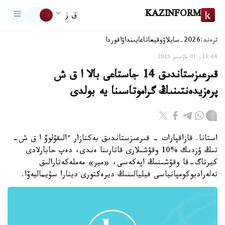
KAZINFORM
ق ز
ترەند:
2026-سايلاۋ
وقيعا
تاعايىنداۋ
اقوردا
13:44, 01 ماۋسىم 2015
قىرعىزستاندىق 14 جاستاعى بالا ا ق ش
پرەزيدەنتىنىڭ گراموتاسىنا يە بولدى
استانا. قازاقپارات - قىرعىزستاندىق بەكنازار ءالىقۇلوۆ ا ق ش-
تىڭ ۇزدىك %10 وقۋشىلارى قاتارىنا ەندى، دەپ حابارلادى
كيرتاگ-قا وقۋشىنىڭ اپەكەسى، «مير» مەملەكەتارالىق
تەلەراديوكومپانياسى فيليالىنىڭ ديرەكتورى دينارا سۇيماليەۆا.