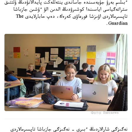
ءبىلىم بەرۋ جۇيەسىندە جاساندى ينتەللەكت پايدالانۋدىڭ ۇلتتىق
ستراتەگياسى اياسىندا كوشىرۋدىڭ الدىن الۋ ءۇشىن جازباشا
تاپسىرمالاردى اۋىزشا قورعاۋى كەرەك، دەپ حابارلايدى The
Guardian.
Фото: Euronews
نەگىزگى شارالاردىڭ ءبىرى - نەگىزگى جازباشا تاپسىرمالاردى