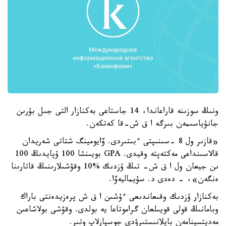
ونىڭ سوزىنە قاراعاندا، 14 جاستاعى بەكنازار التى جىل بۇرىن
جانۇياسىمەن بىرگە ا ق ش-قا كەتكەن.
«قازىر ول 8 -سىنىپتى ءبىتىردى. ۆايومينگ شتاتى شەريدان
قالاسىنداعى مەكتەپتە وقيدى. GPA بويىنشا 100 ۇپايدىڭ 100
ىن جيعان ول ا ق ش- تىڭ ۇزدىك %10 وقۋشىلارىنىڭ قاتارىنا
ەنگەن»، - دەدى د. سۇيماليەۆا.
بەكنازار ۇزدىك وقىعاندىعى ءۇشىن ا ق ش پرەزيدەنتى باراك
وبامانىڭ قولى قويىلعان گراموتاعا يە بولدى. وقۋشى بولاشاعىن
مەديتسينامەن بايلانىستىرۋدى جوسپارلاپ وتىر.