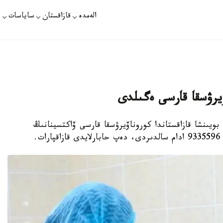
الەمدە
قازاقستان
ساياسات
ت
- تامىزداعى جاعداي بويىنشا قازاقستاندا كوروناۆيرۋسقا قارسى ۆاكتسينانىڭ