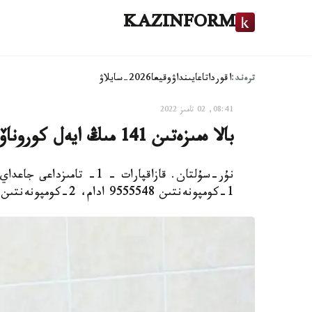
KAZINFORM
ترەند:
اقوردا
تاعايىنداۋ
وقيعا
2026-سايلاۋ
08:41, 02 تامىز 2022
بالا ەمىزەتىن 141 مىڭ ايەل كوروناۆيرۋسقا قارسى ەگىلدى
نۇر-سۇلتان. قازاقپارات – 1
1-كومپونەنتىن 9555548 ادام، 2-كومپونەنتىن 9335596 ادام سالدىردى، دەپ حابارلايدى قازاقپارات.