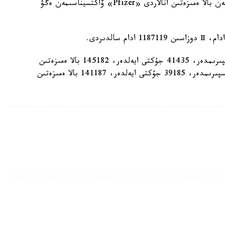
سونداي-اق جاس وسپىرىمدەردى، جۇكتى ايەلدەر مەن بالا ەمىزەتىن انالاردى «Pfizer» ۆاكتسيناسىمەن ەگۋ
ونىڭ ىشىندە: 1- كومپونەنتىمەن 871867 جاس وسپىرىمدەر، 41435 جۇكتى ايەلدەر، 145182 بالا ەمىزەتىن
ايەلدەر ەگىلدى. Ⅱ كومپونەنتىمەن 854052 جاس وسپىرىمدەر، 39185 جۇكتى ايەلدەر، 141187 بالا ەمىزەتىن