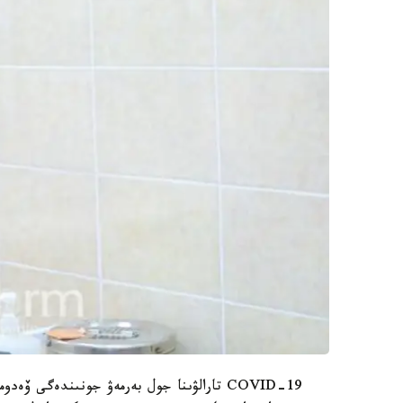
COVID-19 تارالۋىنا جول بەرمەۋ جونىندەگى ۆ