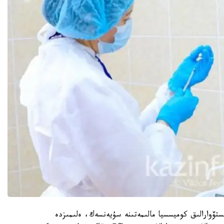
ەدومستۆوارالىق كوميسسيا مالىمەتىنە سۇيەنسەك، ەلىمىزدە