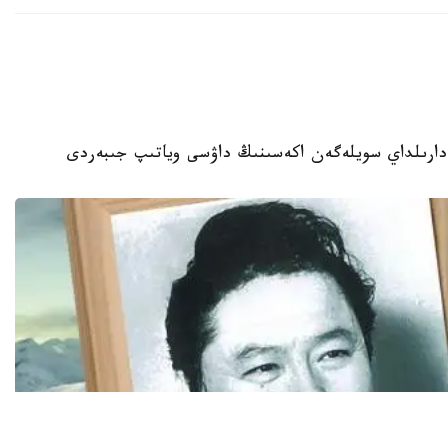
دارىلداي سويلەگەن اكەسىنىڭ داۋسى وياتىپ جىبەردى