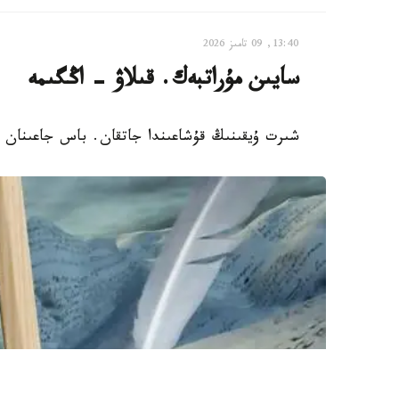
13:40, 09 تامىز 2026
سايىن مۇراتبەك. قىلاۋ - اڭگىمە
شىرت ۇيقىنىڭ قۇشاعىندا جاتقان. باس جاعىنان 