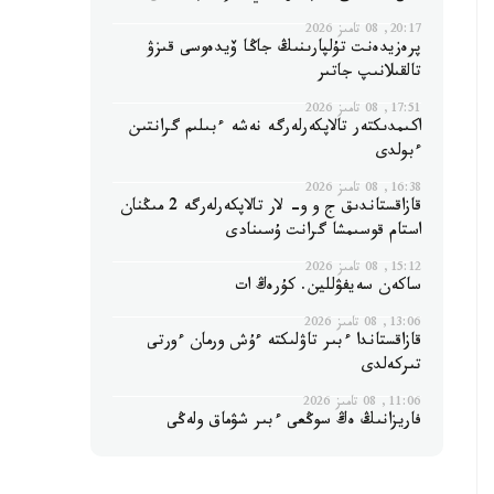
20:17, 08 تامىز 2026
پرەزيدەنت تۇلپارىنىڭ جاڭا ۆيدەوسى قىزۋ
تالقىلانىپ جاتىر
17:51, 08 تامىز 2026
اكىمدىكتەر تالاپكەرلەرگە نەشە ءبىلىم گرانتىن
ءبولدى
16:38, 08 تامىز 2026
قازاقستاندىق ج و و- لار تالاپكەرلەرگە 2 مىڭنان
استام قوسىمشا گرانت ۇسىنادى
15:12, 08 تامىز 2026
ساكەن سەيفۋللين. كۇرەڭ ات
13:06, 08 تامىز 2026
قازاقستاندا ءبىر تاۋلىكتە ءۇش ورمان ءورتى
تىركەلدى
11:06, 08 تامىز 2026
فاريزانىڭ ەڭ سوڭعى ءبىر شۋماق ولەڭى