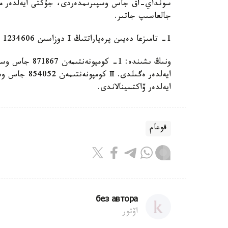
جالعاسىپ جاتىر.
1- تامىزعا دەيىن پرەپاراتتىڭ I دوزاسىن 1234606 ادام، Ⅱ دوزاسىن 1187119 ادام سالدىردى.
ايەلدەر ۆاكتسينالاندى.
قوعام
без автора
اۆتور