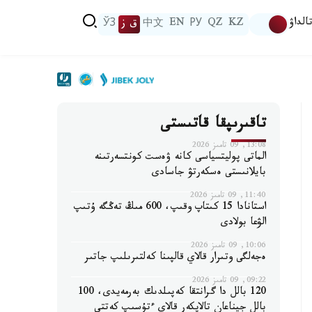
الداۋ
KZ
QZ
РУ
EN
中文
ق ز
ЎЗ
تاقىرىپقا قاتىستى
13:08, 09 تامىز 2026
الماتى پوليتسياسى كانە ۋەست كونتسەرتىنە
بايلانىستى ەسكەرتۋ جاسادى
11:40, 09 تامىز 2026
استانادا 15 كىتاپ وقىپ، 600 مىڭ تەڭگە ۇتىپ
الۋعا بولادى
10:06, 09 تامىز 2026
ەجەلگى وتىرار قالاي قالپىنا كەلتىرىلىپ جاتىر
09:22, 09 تامىز 2026
120 بالل دا گرانتقا كەپىلدىك بەرمەيدى، 100
بالل جيناعان تالاپكەر قالاي ءتۇسىپ كەتتى