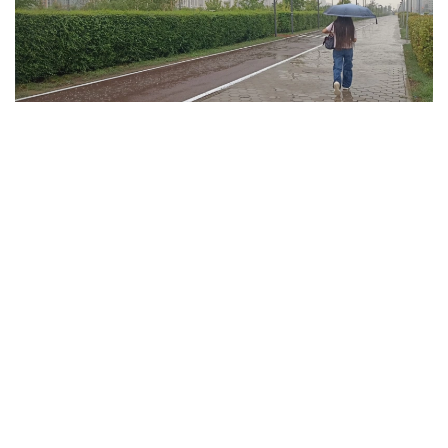
فوتو: ەلميرا ورالبايەۆا/kazinform
ۇلىتاۋ وبلىسىندا تۇندە وبلىستىڭ شىعىسىندا جاڭبىر جاۋىپ،
نايزاعاي وينايدى. سولتۇستىك- باتىستان، سولتۇستىكتەن
سوعاتىن جەلدىڭ ەكپىنى كۇندىز وبلىستىڭ سولتۇستىگى مەن
شىعىسىندا 15 م/س- قا جەتەدى. كۇندىز اۋا تەمپەراتۋراسى +35
گرادۋسقا دەيىن كوتەرىلىپ، اپتاپ ىستىق بولادى. وبلىستىڭ
سولتۇستىگى مەن ورتالىعىندا جوعارى ءورت قاۋپى، ال
وڭتۇستىگى مەن شىعىسىندا توتەنشە ءورت قاۋپى ساقتالادى.
جەزقازعان قالاسىندا دا جوعارى ءورت قاۋپى كۇتىلەدى.
جەتىسۋ وبلىسىنىڭ تاۋلى اۋداندارىندا جاڭبىر جاۋىپ، نايزاعاي