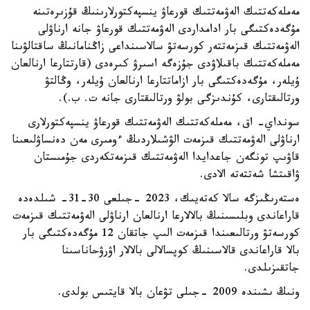
مەملەكەتتىك الەۋمەتتىك قورعاۋ ينسپەكتورلارىنىڭ قۇزىرەتىنە
مۇگەدەكتىگى بار ادامداردى الەۋمەتتىك قورعاۋ جانە ارناۋلى
الەۋمەتتىك قىزمەتتەر كورسەتۋ سالاسىنداعى زاڭنامانىڭ ساقتالۋىنا
مەملەكەتتىك باقىلاۋدى جۇزەگە اسىرۋ كىرەدى (قارتتارعا ارنالعان
ۇيلەر، مۇگەدەكتىگى بار ازاماتتارعا ارنالعان ۇيلەر، وڭالتۋ
ورتالىقتارى، كۇندىزگى بولۋ ورتالىقتارى جانە ت. ب.).
سونداي- اق، مەملەكەتتىك الەۋمەتتىك قورعاۋ ينسپەكتورلارى
ارناۋلى الەۋمەتتىك قىزمەت الۋشىلاردىڭ ءومىرى مەن دەنساۋلىعىنا
قاۋىپ تونگەن جاعدايدا الەۋمەتتىك قىزمەتكەردى جۇمىستان
ۋاقىتشا شەتتەتە الادى.
ەستەرىڭىزگە سالا كەتەيىك، 2023 -جىلعى 30-31- شىلدەدە
قاراعاندى وبلىسىنىڭ بالالارعا ارنالعان ارناۋلى الەۋمەتتىك قىزمەت
كورسەتۋ ورتالىعىندا قىزمەت الىپ جاتقان 12 مۇگەدەكتىگى بار
بالا قاراعاندى قالاسىنىڭ كوپسالالى بالالار اۋرۋحاناسىنا
جاتقىزىلدى.
ونىڭ ىشىندە 2009 -جىلى تۋعان بالا قايتىس بولدى.