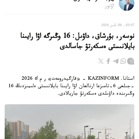
اۆتور
10:07, 06 تامىز 2026
نوسەر، بۇرشاق، داۋىل: 16 وڭىرگە اۋا رايىنا
بايلانىستى ەسكەرتۋ جاسالدى
استانا. KAZINFORM - «قازگيدرومەت» ر م ك 2026
-جىلعى 6-تامىزعا ارنالعان اۋا رايىنا بايلانىستى ەلىمىزدىڭ 16
وڭىرىندە داۋىلدى ەسكەرتۋ جاريالادى.