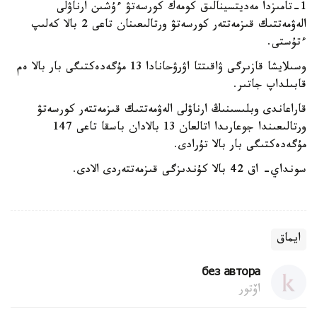
1-تامىزدا مەديتسينالىق كومەك كورسەتۋ ءۇشىن ارناۋلى
الەۋمەتتىك قىزمەتتەر كورسەتۋ ورتالىعىنان تاعى 2 بالا كەلىپ
ءتۇستى.
وسىلايشا قازىرگى ۋاقىتتا اۋرۋحانادا 13 مۇگەدەكتىگى بار بالا ەم
قابىلداپ جاتىر.
قاراعاندى وبلىسىنىڭ ارناۋلى الەۋمەتتىك قىزمەتتەر كورسەتۋ
ورتالىعىندا جوعارىدا اتالعان 13 بالادان باسقا تاعى 147
مۇگەدەكتىگى بار بالا تۇرادى.
سونداي- اق 42 بالا كۇندىزگى قىزمەتتەردى الادى.
ايماق
без автора
اۆتور