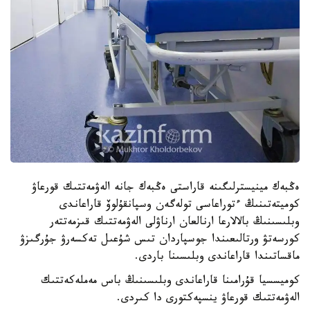
ەڭبەك مينيسترلىگىنە قاراستى ەڭبەك جانە الەۋمەتتىك قورعاۋ
كوميتەتىنىڭ ءتوراعاسى تولەگەن وسپانقۇلوۆ قاراعاندى
وبلىسىنىڭ بالالارعا ارنالعان ارناۋلى الەۋمەتتىك قىزمەتتەر
كورسەتۋ ورتالىعىندا جوسپاردان تىس شۇعىل تەكسەرۋ جۇرگىزۋ
ماقساتىندا قاراعاندى وبلىسىنا باردى.
كوميسسيا قۇرامىنا قاراعاندى وبلىسىنىڭ باس مەملەكەتتىك
الەۋمەتتىك قورعاۋ ينسپەكتورى دا كىردى.