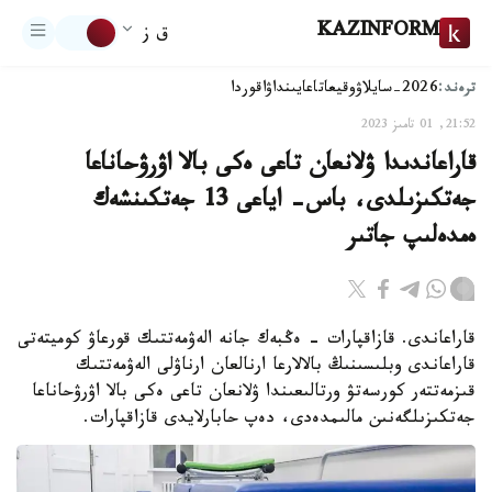
KAZINFORM
ق ز
ترەند:
2026-سايلاۋ
وقيعا
تاعايىنداۋ
اقوردا
21:52, 01 تامىز 2023
قاراعاندىدا ۋلانعان تاعى ەكى بالا اۋرۋحاناعا
جەتكىزىلدى، باس- اياعى 13 جەتكىنشەك
ەمدەلىپ جاتىر
قاراعاندى. قازاقپارات - ەڭبەك جانە الەۋمەتتىك قورعاۋ كوميتەتى
قاراعاندى وبلىسىنىڭ بالالارعا ارنالعان ارناۋلى الەۋمەتتىك
قىزمەتتەر كورسەتۋ ورتالىعىندا ۋلانعان تاعى ەكى بالا اۋرۋحاناعا
جەتكىزىلگەنىن مالىمدەدى، دەپ حابارلايدى قازاقپارات.