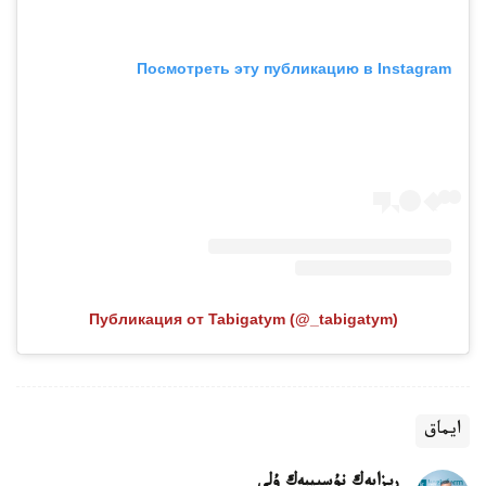
Посмотреть эту публикацию в Instagram
Публикация от Tabigatym (@_tabigatym)
ايماق
ريزابەك نۇسىپبەك ۇلى