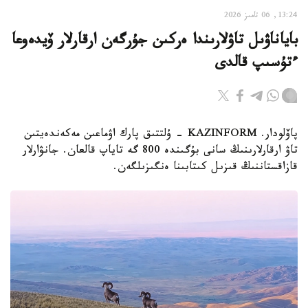
13:24, 06 تامىز 2026
باياناۋىل تاۋلارىندا ەركىن جۇرگەن ارقارلار ۆيدەوعا
ءتۇسىپ قالدى
پاۆلودار. KAZINFORM - ۇلتتىق پارك اۋماعىن مەكەندەيتىن
تاۋ ارقارلارىنىڭ سانى بۇگىندە 800 گە تاياپ قالعان. جانۋارلار
قازاقستاننىڭ قىزىل كىتابىنا ەنگىزىلگەن.