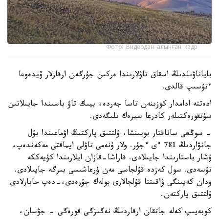
Фото: Видеодан алынған кадр
باياناۋىلدىڭ اسقاق تاۋلارىندا ەركىن جۇرگەن ارقارلار ۆيدەوعا
ءتۇسىپ قالدى.
ادەتتە ادامدار كوزىنەن تاسا جەردە، بيىك تاۋ باسىندا جايىلاتىن
سۇتقورەكتىلەر كادرعا سيرەك ىلىگەدى.
- سوڭعى ساناقتار بويىنشا، ۇلتتىق پاركتىڭ اۋماعىندا بۇل
جانۋاردىڭ 781 ءى ءجۇر. ولار ۇنەمى تاۋلى ايماقتى مەكەندەپ،
ۇشار باستارىندا جايىلادى. قاراشا-قازان ايلارىندا كۇيەككە
تۇسەدى. سول كەزدە قۇلجاسى مەن ۇرعاشىسى بىرگە جايىلادى.
ودان كەيىنگى ۋاقىتتا قۇلجالارى بولەك جۇرەدى،-دەپ حابارلادى
ۇلتتىق پاركتەن.
كوبەيىپ كەلە جاتقان ارقاردىڭ نەگىزگى قورەگى - جۋسان،