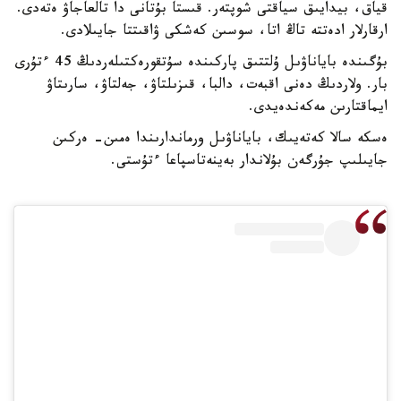
قياق، بيدايىق سياقتى شوپتەر. قىستا بۇتانى دا تالعاجاۋ ەتەدى.
ارقارلار ادەتتە تاڭ اتا، سوسىن كەشكى ۋاقىتتا جايىلادى.
بۇگىندە باياناۋىل ۇلتتىق پاركىندە سۇتقورەكتىلەردىڭ 45 ءتۇرى
بار. ولاردىڭ دەنى اقبەت، دالبا، قىزىلتاۋ، جەلتاۋ، سارىتاۋ
ايماقتارىن مەكەندەيدى.
ەسكە سالا كەتەيىك، باياناۋىل ورماندارىندا ەمىن- ەركىن
جايىلىپ جۇرگەن بۇلاندار بەينەتاسپاعا ءتۇستى.