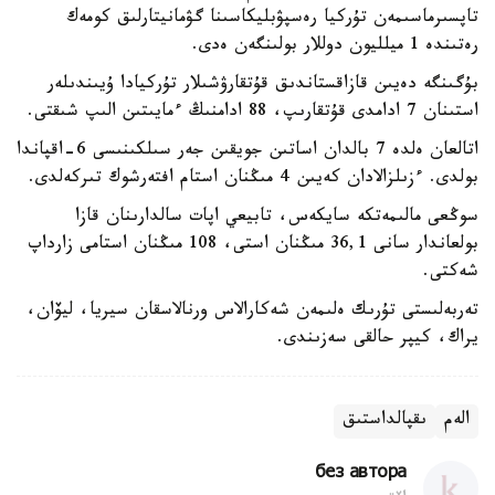
تاپسىرماسىمەن تۇركيا رەسپۋبليكاسىنا گۋمانيتارلىق كومەك
رەتىندە 1 ميلليون دوللار بولىنگەن ەدى.
بۇگىنگە دەيىن قازاقستاندىق قۇتقارۋشىلار تۇركيادا ۇيىندىلەر
استىنان 7 ادامدى قۇتقارىپ، 88 ادامنىڭ ءمايىتىن الىپ شىقتى.
اتالعان ەلدە 7 بالدان اساتىن جويقىن جەر سىلكىنىسى 6-اقپاندا
بولدى. ءزىلزالادان كەيىن 4 مىڭنان استام افتەرشوك تىركەلدى.
سوڭعى مالىمەتكە سايكەس، تابيعي اپات سالدارىنان قازا
بولعاندار سانى 36,1 مىڭنان استى، 108 مىڭنان استامى زارداپ
شەكتى.
تەربەلىستى تۇرىك ەلىمەن شەكارالاس ورنالاسقان سيريا، ليۆان،
يراك، كيپر حالقى سەزىندى.
الەم
ىقپالداستىق
без автора