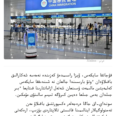
فوتو: Xinhua
قۇجاتقا سايكەس، ۆيزا راسىمدەۋ كەزىندە نەمەسە شەكارالىق
باقىلاۋدان ءوتۋ بارىسىندا جالعان نە شىندىققا سايكەس
كەلمەيتىن مالىمەت ۇسىنعان شەتەل ازاماتتارىنا قىتايعا ءبىر
جىلدان بەس جىلعا دەيىن كىرۋگە تىيىم سالىنۋى مۇمكىن.
سونداي-اق جاڭا ەرەجەلەر ەكسپورتتىق باقىلاۋ مەن
تەحنولوگيالار اينالىمىنا قاتىستى تالاپتاردى بۇزىپ، ارەكەتى