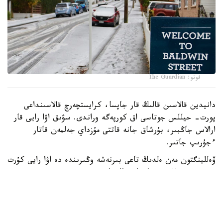
فوتو: The Guardian
دانيدين قالاسىن قالىڭ قار جاپسا، كرايستچەرچ قالاسىنداعى
پورت- حيللس جوتاسى اق كورپەگە وراندى. سۋىق اۋا رايى قار
ارالاس جاڭبىر، بۇرشاق جانە قاتتى مۇزداي جەلمەن قاتار
ءجۇرىپ جاتىر.
ۆەللينگتون مەن ەلدىڭ تاعى بىرنەشە وڭىرىندە دە اۋا رايى كۇرت
سۋىتىپ، قولايسىز جاعداي قالىپتاستى.
جاڭا زەلانديانىڭ مەتەورولوگيالىق قىزمەتى تۇندە اۋا
تەمپەراتۋراسى ودان ءارى تومەندەيتىنىن ەسكەرتتى. سونىڭ
سالدارىنان قاتتى ۇسىك بولىپ، جولداردا كوكتايعاقتىڭ پايدا