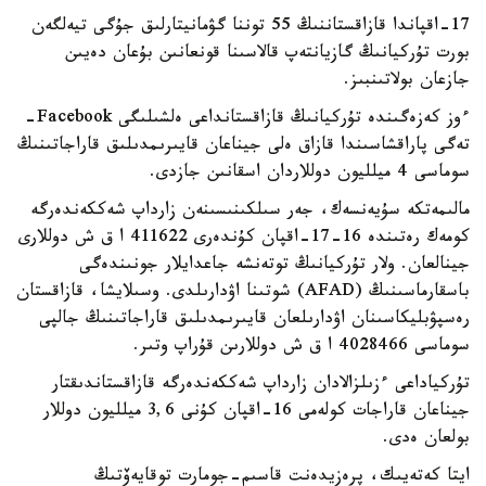
17-اقپاندا قازاقستاننىڭ 55 توننا گۋمانيتارلىق جۇگى تيەلگەن
بورت تۇركيانىڭ گازيانتەپ قالاسىنا قونعانىن بۇعان دەيىن
جازعان بولاتىنبىز.
ءوز كەزەگىندە تۇركيانىڭ قازاقستانداعى ەلشىلىگى Facebook-
تەگى پاراقشاسىندا قازاق ەلى جيناعان قايىرىمدىلىق قاراجاتىنىڭ
سوماسى 4 ميلليون دوللاردان اسقانىن جازدى.
مالىمەتكە سۇيەنسەك، جەر سىلكىنىسىنەن زارداپ شەككەندەرگە
كومەك رەتىندە 16-17-اقپان كۇندەرى 411622 ا ق ش دوللارى
جينالعان. ولار تۇركيانىڭ توتەنشە جاعدايلار جونىندەگى
باسقارماسىنىڭ (AFAD) شوتىنا اۋدارىلدى. وسىلايشا، قازاقستان
رەسپۋبليكاسىنان اۋدارىلعان قايىرىمدىلىق قاراجاتىنىڭ جالپى
سوماسى 4028466 ا ق ش دوللارىن قۇراپ وتىر.
تۇركياداعى ءزىلزالادان زارداپ شەككەندەرگە قازاقستاندىقتار
جيناعان قاراجات كولەمى 16-اقپان كۇنى 3,6 ميلليون دوللار
بولعان ەدى.
ايتا كەتەيىك، پرەزيدەنت قاسىم-جومارت توقايەۆتىڭ