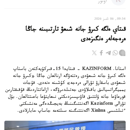
اۆتور
09:54, 06 تامىز 2026
قىتاي ەلگە كىرۋ جانە شىعۋ تارتىبىنە جاڭا
ەرەجەلەر ەنگىزەدى
استانا. KAZINFORM - قىتايدا 15-قىركۇيەكتەن باستاپ
ەلگە كىرۋ جانە شىعۋدى رەتتەۋگە ارنالعان جاڭا «كىرۋ جانە
شىعۋدى باسقارۋ تۋرالى ەرەجە» كۇشىنە ەنەدى. قۇجات
يمميگراتسيالىق باقىلاۋدى جەتىلدىرۋگە، ازاماتتاردىڭ قۇقىقتارىن
قورعاۋعا جانە ۇلتتىق قاۋىپسىزدىكتى نىعايتۋعا باعىتتالعان. بۇل
تۋرالى Kazinform اگەنتتىگىنىڭ بەيجىڭدەگى مەنشىكتى
ءتىلشىسى Xinhua اگەنتتىگىنە سىلتەمە جاساپ حابارلادى.