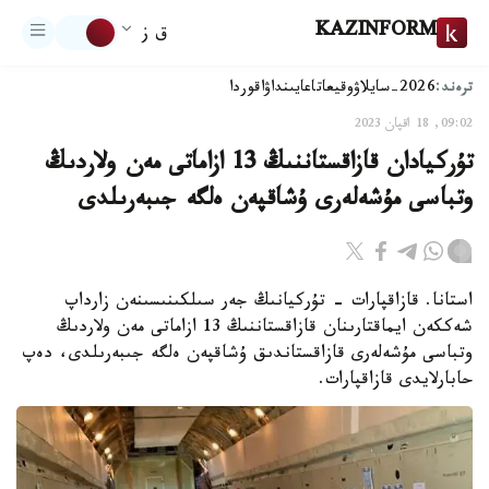
KAZINFORM
ق ز
ترەند:
2026-سايلاۋ
وقيعا
تاعايىنداۋ
اقوردا
09:02, 18 اقپان 2023
تۇركيادان قازاقستاننىڭ 13 ازاماتى مەن ولاردىڭ
وتباسى مۇشەلەرى ۇشاقپەن ەلگە جىبەرىلدى
استانا. قازاقپارات - تۇركيانىڭ جەر سىلكىنىسىنەن زارداپ
شەككەن ايماقتارىنان قازاقستاننىڭ 13 ازاماتى مەن ولاردىڭ
وتباسى مۇشەلەرى قازاقستاندىق ۇشاقپەن ەلگە جىبەرىلدى، دەپ
حابارلايدى قازاقپارات.