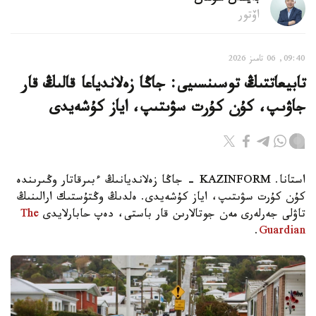
اۆتور
09:40, 06 تامىز 2026
تابيعاتتىڭ توسىنسىيى: جاڭا زەلاندياعا قالىڭ قار
جاۋىپ، كۇن كۇرت سۋىتىپ، اياز كۇشەيدى
استانا. KAZINFORM - جاڭا زەلانديانىڭ ءبىرقاتار وڭىرىندە
كۇن كۇرت سۋىتىپ، اياز كۇشەيدى. ەلدىڭ وڭتۇستىك ارالىنىڭ
تاۋلى جەرلەرى مەن جوتالارىن قار باستى، دەپ حابارلايدى
The
.
Guardian