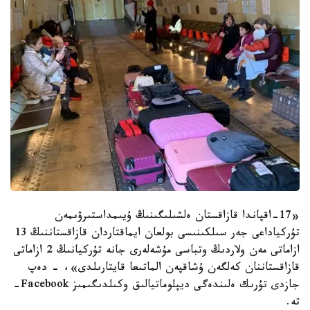
«17-اقپاندا قازاقستان ەلشىلىگىنىڭ ۇيىمداستىرۋىمەن
تۇركياداعى جەر سىلكىنىسى بولعان ايماقتاردان قازاقستاننىڭ 13
ازاماتى مەن ولاردىڭ وتباسى مۇشەلەرى جانە تۇركيانىڭ 2 ازاماتى
قازاقستاننان كەلگەن ۇشاقپەن الماتىعا قايتارىلدى»، - دەپ
جازدى تۇرىك ەلىندەگى ديپلوماتيالىق وكىلدىگىمىز Facebook-
تە.