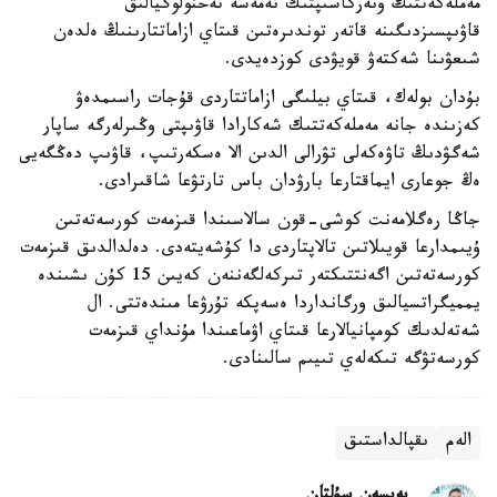
مەملەكەتتىڭ ونەركاسىپتىك نەمەسە تەحنولوگيالىق
قاۋىپسىزدىگىنە قاتەر توندىرەتىن قىتاي ازاماتتارىنىڭ ەلدەن
شىعۋىنا شەكتەۋ قويۋدى كوزدەيدى.
بۇدان بولەك، قىتاي بيلىگى ازاماتتاردى قۇجات راسىمدەۋ
كەزىندە جانە مەملەكەتتىك شەكارادا قاۋىپتى وڭىرلەرگە ساپار
شەگۋدىڭ تاۋەكەلى تۋرالى الدىن الا ەسكەرتىپ، قاۋىپ دەڭگەيى
ەڭ جوعارى ايماقتارعا بارۋدان باس تارتۋعا شاقىرادى.
جاڭا رەگلامەنت كوشى-قون سالاسىندا قىزمەت كورسەتەتىن
ۇيىمدارعا قويىلاتىن تالاپتاردى دا كۇشەيتەدى. دەلدالدىق قىزمەت
كورسەتەتىن اگەنتتىكتەر تىركەلگەننەن كەيىن 15 كۇن ىشىندە
يمميگراتسيالىق ورگانداردا ەسەپكە تۇرۋعا مىندەتتى. ال
شەتەلدىك كومپانيالارعا قىتاي اۋماعىندا مۇنداي قىزمەت
كورسەتۋگە تىكەلەي تىيىم سالىنادى.
الەم
ىقپالداستىق
بەيسەن سۇلتان