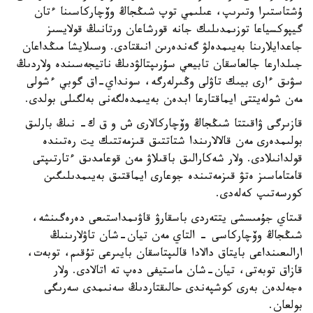
ۇشتاستىرا وتىرىپ، عىلىمي توپ شىڭجاڭ وۆچاركاسىنا ءتان
گيپوكسياعا توزىمدىلىك جانە قورشاعان ورتانىڭ قولايسىز
جاعدايلارىنا بەيىمدەلۋ گەندەرىن انىقتادى. وسىلايشا مىڭداعان
جىلدارعا جالعاسقان تابيعي سۇرىپتالۋدىڭ ناتيجەسىندە ولاردىڭ
سۋىق ءارى بيىك تاۋلى وڭىرلەرگە، سونداي-اق گوبي ءشولى
مەن شولەيتتى ايماقتارعا ابدەن بەيىمدەلگەنى بەلگىلى بولدى.
قازىرگى ۋاقىتتا شىڭجاڭ وۆچاركالارى ش و ق ك- نىڭ بارلىق
بولىمدەرى مەن قالالارىندا شتاتتىق قىزمەتتىك يت رەتىندە
قولدانىلادى. ولار شەكارالىق باقىلاۋ مەن قوعامدىق ءتارتىپتى
قامتاماسىز ەتۋ قىزمەتىندە جوعارى ايماقتىق بەيىمدىلىگىن
كورسەتىپ كەلەدى.
قىتاي جۇمىسشى يتتەردى باسقارۋ قاۋىمداستىعى دەرەگىنشە،
شىڭجاڭ وۆچاركاسى - التاي مەن تيان-شان تاۋلارىنىڭ
ارالىعىنداعى بايتاق دالادا قالىپتاسقان بايىرعى تۇقىم، توبەت،
قازاق توبەتى، تيان-شان ماستيفى دەپ تە اتالادى. ولار
ەجەلدەن بەرى كوشپەندى حالىقتاردىڭ سەنىمدى سەرىگى
بولعان.