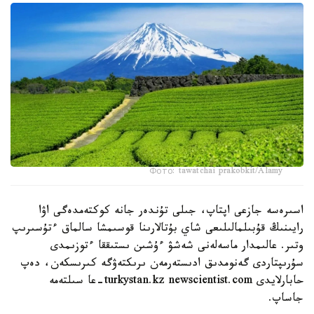
Фото: tawatchai prakobkit/Alamy
اسىرەسە جازعى اپتاپ، جىلى تۇندەر جانە كوكتەمدەگى اۋا
رايىنىڭ قۇبىلمالىلىعى شاي بۇتالارىنا قوسىمشا سالماق ءتۇسىرىپ
وتىر. عالىمدار ماسەلەنى شەشۋ ءۇشىن ىستىققا ءتوزىمدى
سۇرىپتاردى گەنومدىق ادىستەرمەن ىرىكتەۋگە كىرىسكەن، دەپ
حابارلايدى turkystan.kz newscientist.com-عا سىلتەمە
جاساپ.