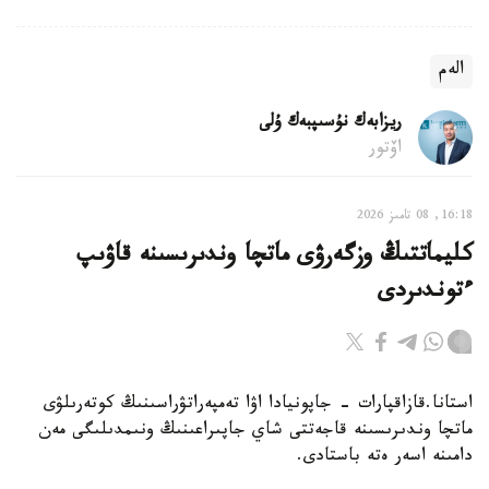
الەم
ريزابەك نۇسىپبەك ۇلى
اۆتور
16:18, 08 تامىز 2026
كليماتتىڭ وزگەرۋى ماتچا وندىرىسىنە قاۋىپ
ءتوندىردى
استانا.قازاقپارات - جاپونيادا اۋا تەمپەراتۋراسىنىڭ كوتەرىلۋى
ماتچا وندىرىسىنە قاجەتتى شاي جاپىراعىنىڭ ونىمدىلىگى مەن
دامىنە اسەر ەتە باستادى.