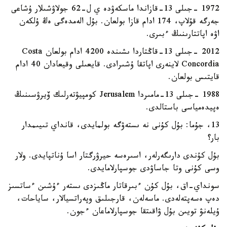
1972 -جىلى 13-قازاندا ماسكەۋدە ي ل-62 جولاۋشىلار ۇشاعى
جەرگە قۇلاپ، 174 ادام قازا بولعان. بۇل الەمدەگى ەڭ ۇلكەن
اۋە اپاتتارىنىڭ ءبىرى.
2012 -جىلى 13-قاڭتاردا ىشىندە 4200 ادام بولعان Costa
Concordia لاينەرى اپاتقا ۇشىرادى. قايعىلى وقيعادان 40 ادام
قايتىس بولعان.
1988 -جىلى 13-مامىردا Jerusalem كومپيۋتەرلىك ۆيرۋسىنىڭ
ەپيدەمياسى باستالدى.
13، جۇما: بۇل كۇنى نە ىستەۋگە بولمايدى، قانداي تىيىمدار
بار؟
بۇل كۇندى دارىگەرلەر، اسىرەسە حيرۋرگتار اسا ۇناتپايدى. ولار
وسى كۇنى وتا جاساۋدى جوسپارلامايدى.
سونداي-اق، بۇل كۇن ءبىرقاتار ماڭىزدى ىستەر ءۇشىن ءساتسىز
دەپ ەسەپتەلەدى. ماسەلەن، قارجىلىق وپەراتسيالار، ساياحات،
ۇيلەنۋ تويىن بۇل ۋاقىتقا جوسپارلاماعان ءجون.