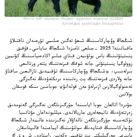
Фото: ҚХР Шыңжаң Өндіріс-құрылыс корпусы (ШӨҚК)
Қоғамдық қауіпсіздік басқармасы
شىڭجاڭ وۆچاركاسىنىڭ شىعۋ تەگىن عىلىمي تۇرعىدان ناقتىلاۋ
ماقساتىندا 2025 -جىلعى تامىزدا شىڭجاڭ ساياسي-قۇقىق
ينستيتۋتىنىڭ باس بولۋىمەن قىتاي عىلىم اكادەمياسىنىڭ كۋنمين
زوولوگيا ينستيتۋتى جانە شوقك قىزمەتتىك يتتەر ورتالىعى
بىرلەسىپ، «شىڭجاڭ وۆچاركاسىنىڭ تۇقىمدىق تازالىعىن ساقتاۋ
جانە ولاردى قىزمەتتىك يت رەتىندە ىرىكتەۋدىڭ نەگىزگى
تەحنولوگيالارىن ازىرلەۋ مەن قولدانۋ» جوباسىن ىسكە قوسقان
بولاتىن.
جۋىردا اتالعان جوبا اياسىندا جۇرگىزىلگەن نەگىزگى گەنومدىق
زەرتتەۋدىڭ ناتيجەلەرى جاريالاندى. ميلليونداعان مۋتاتسيا
نۇكتەسىنە جۇرگىزىلگەن تالداۋلار نەگىزىندە عالىمدار شىڭجاڭ
وۆچاركاسىنىڭ قىتايدىڭ سولتۇستىك ايماعىندا قالىپتاسقان
بايىرعى جەرگىلىكتى يت تۇقىمى ەكەنىن راستادى. ش و ق ك