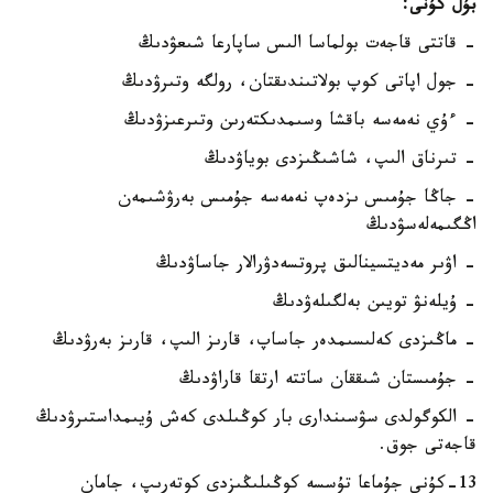
بۇل كۇنى:
- قاتتى قاجەت بولماسا الىس ساپارعا شىعۋدىڭ
- جول اپاتى كوپ بولاتىندىقتان، رولگە وتىرۋدىڭ
- ءۇي نەمەسە باقشا وسىمدىكتەرىن وتىرعىزۋدىڭ
- تىرناق الىپ، شاشىڭىزدى بوياۋدىڭ
- جاڭا جۇمىس ىزدەپ نەمەسە جۇمىس بەرۋشىمەن
اڭگىمەلەسۋدىڭ
- اۋىر مەديتسينالىق پروتسەدۋرالار جاساۋدىڭ
- ۇيلەنۋ تويىن بەلگىلەۋدىڭ
- ماڭىزدى كەلىسىمدەر جاساپ، قارىز الىپ، قارىز بەرۋدىڭ
- جۇمىستان شىققان ساتتە ارتقا قاراۋدىڭ
- الكوگولدى سۋسىندارى بار كوڭىلدى كەش ۇيىمداستىرۋدىڭ
قاجەتى جوق.
13-كۇنى جۇماعا تۇسسە كوڭىلىڭىزدى كوتەرىپ، جامان