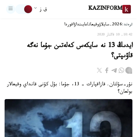
KAZINFORM
ق ز
ترەند:
2026-سايلاۋ
وقيعا
تاعايىنداۋ
اقوردا
10:42, 10 قاڭتار 2020
ايدىڭ 13 نە سايكەس كەلەتىن جۇما نەگە
قاۋىپتى؟
نۇر-سۇلتان. قازاقپارات – 13، جۇما: بۇل كۇنى قانداي وقيعالار
بولعان؟