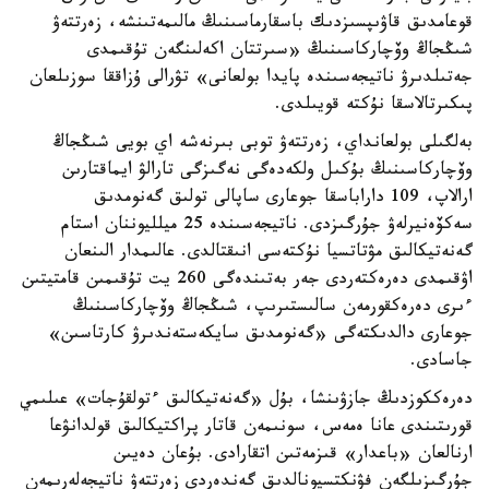
قوعامدىق قاۋىپسىزدىك باسقارماسىنىڭ مالىمەتىنشە، زەرتتەۋ
شىڭجاڭ وۆچاركاسىنىڭ «سىرتتان اكەلىنگەن تۇقىمدى
جەتىلدىرۋ ناتيجەسىندە پايدا بولعانى» تۋرالى ۇزاققا سوزىلعان
پىكىرتالاسقا نۇكتە قويىلدى.
بەلگىلى بولعانداي، زەرتتەۋ توبى بىرنەشە اي بويى شىڭجاڭ
وۆچاركاسىنىڭ بۇكىل ولكەدەگى نەگىزگى تارالۋ ايماقتارىن
ارالاپ، 109 داراباسقا جوعارى ساپالى تولىق گەنومدىق
سەكۆەنيرلەۋ جۇرگىزدى. ناتيجەسىندە 25 ميلليوننان استام
گەنەتيكالىق مۋتاتسيا نۇكتەسى انىقتالدى. عالىمدار الىنعان
اۋقىمدى دەرەكتەردى جەر بەتىندەگى 260 يت تۇقىمىن قامتيتىن
ءىرى دەرەكقورمەن سالىستىرىپ، شىڭجاڭ وۆچاركاسىنىڭ
جوعارى دالدىكتەگى «گەنومدىق سايكەستەندىرۋ كارتاسىن»
جاسادى.
دەرەككوزدىڭ جازۋىنشا، بۇل «گەنەتيكالىق ءتولقۇجات» عىلىمي
قورىتىندى عانا ەمەس، سونىمەن قاتار پراكتيكالىق قولدانۋعا
ارنالعان «باعدار» قىزمەتىن اتقارادى. بۇعان دەيىن
جۇرگىزىلگەن فۋنكتسيونالدىق گەندەردى زەرتتەۋ ناتيجەلەرىمەن