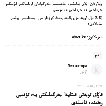
ويلاردان اۋلاق بولىڭىز. جاعىمسىز ەنەرگيادان ارىلساڭىز كۇنىڭىز
مەرەكەلى دە بەرەكەلى دە بولماق.
(
P.S
بۇل ارينە ەۋروپالىقتاردىڭ كوزقاراسى، ۇستانىمى بولىپ
سانالادى)
دەرەككوز: oinet.kz
الەم
без автора
اۆتور
17:24, 08 تامىز 2026
قازاق توبەتى قىتايدا جەرگىلىكتى يت تۇقىمى
رەتىندە تانىلدى