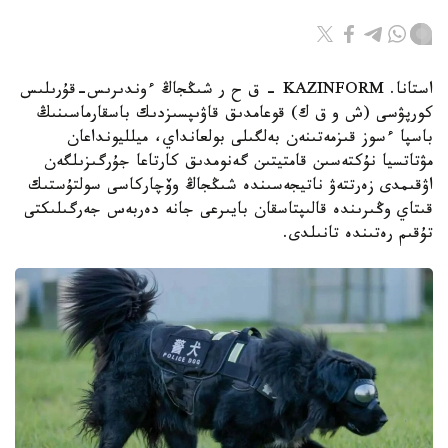
استانا. KAZINFORM – ق ح ر شىڭجاڭ ءوندىرىس-قۇرىلىس
كورپۋسى (ش و ق ك) قوعامدىق قاۋىپسىزدىك باسقارماسىنىڭ
باسپا ءسوز قىزمەتىنەن بەلگىلى بولعانداي، ميلليونداعان
مۋتاتسيا نۇكتەسىن قامتيتىن گەنومدىق كارتاعا جۇرگىزىلگەن
اۋقىمدى زەرتتەۋ ناتيجەسىندە شىڭجاڭ وۆچاركاسى سولتۇستىك
قىتاي وڭىرىندە قالىپتاسقان بايىرعى جانە دەربەس جەرگىلىكتى
تۇقىم رەتىندە تانىلدى.