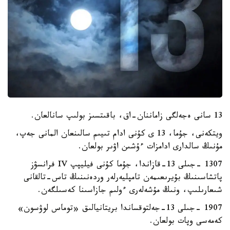
13 سانى ەجەلگى زاماننان-اق، باقىتسىز بولىپ سانالعان.
ويتكەنى، جۇما، 13 ى كۇنى ادام تىيىم سالىنعان المانى جەپ،
مۇنىڭ سالدارى ادامزات ءۇشىن اۋىر بولعان.
1307 -جىلى 13-قازاندا، جۇما كۇنى فيليپپ IV فرانسۋز
پاتشاسىنىڭ بۇيرىعىمەن تامپليەرلەر وردەنىنىڭ تاس-تالقانى
شىعارىلىپ، ونىڭ مۇشەلەرى ءولىم جازاسىنا كەسىلگەن.
1907 -جىلى 13-جەلتوقساندا بريتانيالىق «توماس لوۋسون»
كەمەسى وپات بولعان.