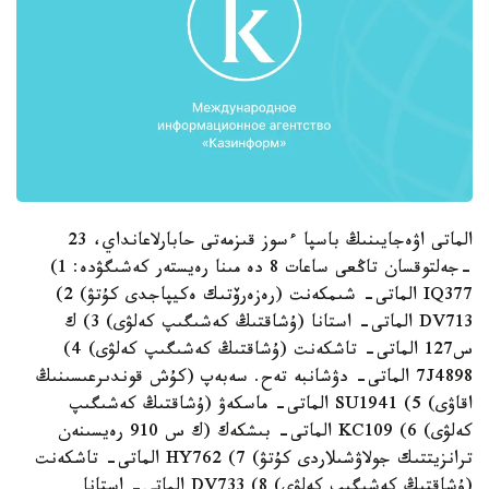
الماتى اۋەجايىنىڭ باسپا ءسوز قىزمەتى حابارلاعانداي، 23
-جەلتوقسان تاڭعى ساعات 8 دە مىنا رەيستەر كەشىگۋدە: 1)
IQ377 الماتى- شىمكەنت (رەزەرۆتىك ەكيپاجدى كۇتۋ) 2)
DV713 الماتى- استانا (ۇشاقتىڭ كەشىگىپ كەلۋى) 3) ك
س127 الماتى- تاشكەنت (ۇشاقتىڭ كەشىگىپ كەلۋى) 4)
7J4898 الماتى- دۋشانبە تەح. سەبەپ (كۇش قوندىرعىسىنىڭ
اقاۋى) 5) SU1941 الماتى- ماسكەۋ (ۇشاقتىڭ كەشىگىپ
كەلۋى) 6) KC109 الماتى- بىشكەك (ك س 910 رەيسىنەن
ترانزيتتىك جولاۋشىلاردى كۇتۋ) 7) HY762 الماتى- تاشكەنت
(ۇشاقتىڭ كەشىگىپ كەلۋى) 8) DV733 الماتى- استانا