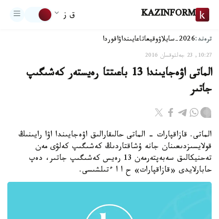
KAZINFORM
ق ز
ترەند:
2026-سايلاۋ
وقيعا
تاعايىنداۋ
اقوردا
10:27, 23 جەلتوقسان 2016
الماتى اۋەجايىندا 13 باعىتتا رەيستەر كەشىگىپ
جاتىر
الماتى. قازاقپارات - الماتى حالىقارالىق اۋەجايىندا اۋا رايىنىڭ
قولايسىزدىعىنان جانە ۇشاقتاردىڭ كەشىگىپ كەلۋى مەن
تەحنيكالىق سەبەپتەرمەن 13 رەيس كەشىگىپ جاتىر، دەپ
حابارلايدى «قازاقپارات» ح ا ا ءتىلشىسى.