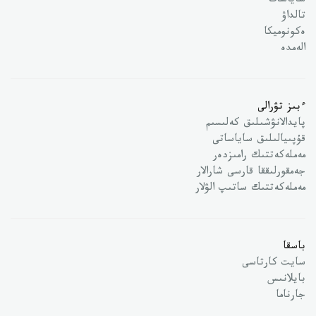
ساياسات
تالداۋ
ەكونوميكا
الەمدە
ءبىز تۋرالى
پايدالانۋشىلىق كەلىسىم
قۇپىيالىلىق ساياساتى
مەملەكەتتىك رامىزدەر
جەمقورلىققا قارسى شارالار
مەملەكەتتىك ساتىپ الۋلار
باسقا
سايت كارتاسى
بايلانىس
جارناما