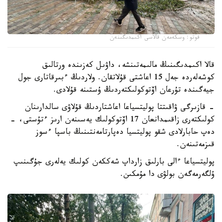
فوتو: وسكەمەن قالاسى اكىمدىگىنەن
قالا اكىمدىگىنىڭ مالىمەتىنشە، داۋىل كەزىندە ورتالىق
كوشەلەردە جەل 15 اعاشتى قۇلاتقان. ولاردىڭ ءبىرقاتارى جول
جيەگىندە تۇرعان اۆتوكولىكتەردىڭ ۇستىنە قۇلادى.
- قازىرگى ۋاقىتتا پوليتسياعا اعاشتاردىڭ قۇلاۋى سالدارىنان
كولىكتەرى زاقىمدانعان 17 اۆتوكولىك يەسىنەن ارىز ءتۇستى، -
دەپ حابارلادى شقو پوليتسيا دەپارتامەنتىنىڭ باسپا ءسوز
قىزمەتىنەن.
پوليتسياعا ءالى بارلىق زارداپ شەككەن كولىك يەلەرى جۇگىنىپ
ۇلگەرمەگەن بولۋى دا مۇمكىن.