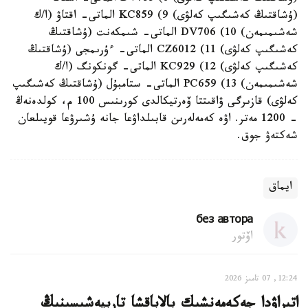
(ۇشاقتىڭ كەشىگىپ كەلۋى) 9) KC859 الماتى- اقتاۋ (ا/ك
شەشىمىمەن) 10) DV706 الماتى- شىمكەنت (ۇشاقتىڭ
كەشىگىپ كەلۋى) 11) CZ6012 الماتى- ءۇرىمجى (ۇشاقتىڭ
كەشىگىپ كەلۋى) 12) KC929 الماتى- گونكونگ (ا/ك
شەشىمىمەن) 13) PC659 الماتى- ستامبۇل (ۇشاقتىڭ كەشىگىپ
كەلۋى) قازىرگى ۋاقىتتا ۆەرتيكالدى كورىنىس 100 م، كولدەنەڭ
- 1200 مەتر. اۋە كەمەلەرىن قابىلداۋعا جانە ۇشىرۋعا قويىلعان
شەكتەۋ جوق.
ايماق
без автора
اۆتور
12:24, 07 تامىز 2026
اتىراۋدا جەكەمەنشىك بالاباقشا تاربيەشىسىنىڭ