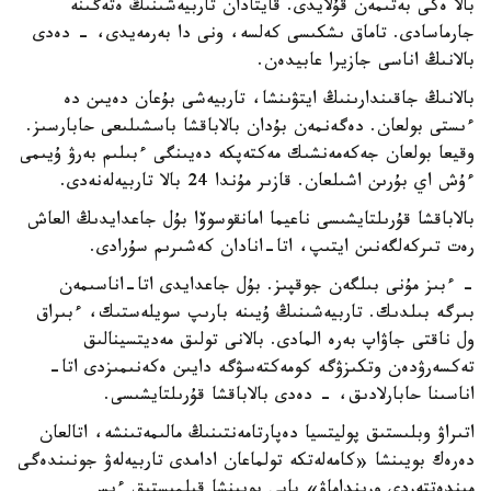
بالا ەكى بەتىمەن قۇلايدى. قايتادان تاربيەشىنىڭ ەتەگىنە
جارماسادى. تاماق ىشكىسى كەلسە، ونى دا بەرمەيدى، - دەدى
بالانىڭ اناسى جازيرا عابيدەن.
بالانىڭ جاقىندارىنىڭ ايتۋىنشا، تاربيەشى بۇعان دەيىن دە
ءىستى بولعان. دەگەنمەن بۇدان بالاباقشا باسشىلىعى حابارسىز.
وقيعا بولعان جەكەمەنشىك مەكتەپكە دەيىنگى ءبىلىم بەرۋ ۇيىمى
ءۇش اي بۇرىن اشىلعان. قازىر مۇندا 24 بالا تاربيەلەنەدى.
بالاباقشا قۇرىلتايشىسى ناعيما امانقوسوۆا بۇل جاعدايدىڭ العاش
رەت تىركەلگەنىن ايتىپ، اتا-انادان كەشىرىم سۇرادى.
- ءبىز مۇنى بىلگەن جوقپىز. بۇل جاعدايدى اتا-اناسىمەن
بىرگە بىلدىك. تاربيەشىنىڭ ۇيىنە بارىپ سويلەستىك، ءبىراق
ول ناقتى جاۋاپ بەرە المادى. بالانى تولىق مەديتسينالىق
تەكسەرۋدەن وتكىزۋگە كومەكتەسۋگە دايىن ەكەنىمىزدى اتا-
اناسىنا حابارلادىق، - دەدى بالاباقشا قۇرىلتايشىسى.
اتىراۋ وبلىستىق پوليتسيا دەپارتامەنتىنىڭ مالىمەتىنشە، اتالعان
دەرەك بويىنشا «كامەلەتكە تولماعان ادامدى تاربيەلەۋ جونىندەگى
مىندەتتەردى ورىنداماۋ» بابى بويىنشا قىلمىستىق ءىس