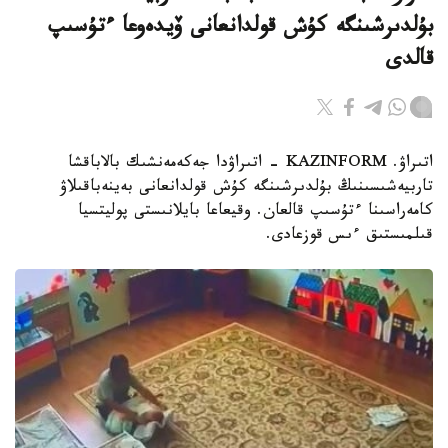
بۇلدىرشىنگە كۇش قولدانعانى ۆيدەوعا ءتۇسىپ
قالدى
اتىراۋ. KAZINFORM - اتىراۋدا جەكەمەنشىك بالاباقشا
تاربيەشىسىنىڭ بۇلدىرشىنگە كۇش قولدانعانى بەينەباقىلاۋ
كامەراسىنا ءتۇسىپ قالعان. وقيعاعا بايلانىستى پوليتسيا
قىلمىستىق ءىس قوزعادى.