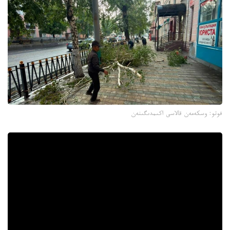
فوتو: وسكەمەن قالاسى اكىمدىگىنەن