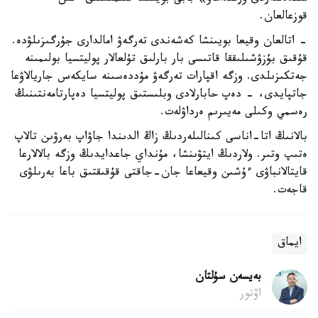
قوزعالعان.
- اتالعان وقيعا بويىنشا كەشەندى تەرگەۋ امالدارى جۇرگىزىلۋدە.
قۇقىق بۇزۋشىلىققا قاتىسى بار بارلىق تۇلعالار پوليتسيا بولىمىنە
جەتكىزىلدى. وزگە اقپارات تەرگەۋ مۇددەسىنە سايكەس جاريالاۋعا
جاتپايدى، - دەپ حابارلادى وبلىستىق پوليتسيا دەپارتامەنتىنىڭ
رەسمي وكىلى مەيىرىم ەرداۋلەت.
بالانىڭ اتا-اناسى كىنالىلەردىڭ زاڭ الدىندا جاۋاپ بەرۋىن تالاپ
ەتىپ وتىر. ولاردىڭ ايتۋىنشا، مۇنداي جاعدايدىڭ وزگە بالالارعا
قايتالانباۋى ءۇشىن وقيعاعا جان-جاقتى قۇقىقتىق باعا بەرىلۋى
قاجەت.
ايماق
بەيسەن سۇلتان
اۆتور