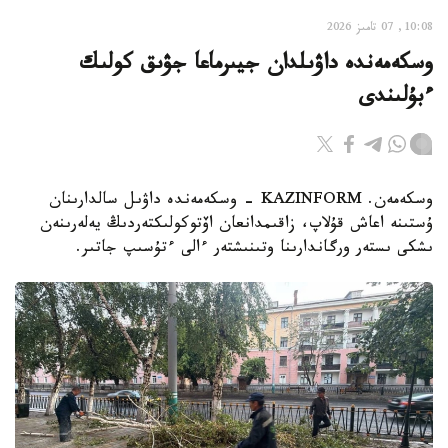
10:08, 07 تامىز 2026
وسكەمەندە داۋىلدان جيىرماعا جۋىق كولىك
ءبۇلىندى
وسكەمەن. KAZINFORM - وسكەمەندە داۋىل سالدارىنان
ۇستىنە اعاش قۇلاپ، زاقىمدانعان اۆتوكولىكتەردىڭ يەلەرىنەن
ىشكى ىستەر ورگاندارىنا وتىنىشتەر ءالى ءتۇسىپ جاتىر.