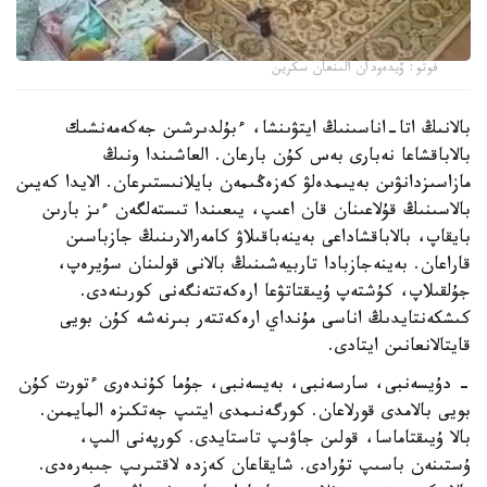
فوتو: ۆيدەودان الىنعان سكرين
بالانىڭ اتا-اناسىنىڭ ايتۋىنشا، ءبۇلدىرشىن جەكەمەنشىك
بالاباقشاعا نەبارى بەس كۇن بارعان. العاشىندا ونىڭ
مازاسىزدانۋىن بەيىمدەلۋ كەزەڭىمەن بايلانىستىرعان. الايدا كەيىن
بالاسىنىڭ قۇلاعىنان قان اعىپ، يىعىندا تىستەلگەن ءىز بارىن
بايقاپ، بالاباقشاداعى بەينەباقىلاۋ كامەرالارىنىڭ جازباسىن
قاراعان. بەينەجازبادا تاربيەشىنىڭ بالانى قولىنان سۇيرەپ،
جۇلقىلاپ، كۇشتەپ ۇيىقتاتۋعا ارەكەتتەنگەنى كورىنەدى.
كىشكەنتايدىڭ اناسى مۇنداي ارەكەتتەر بىرنەشە كۇن بويى
قايتالانعانىن ايتادى.
- دۇيسەنبى، سارسەنبى، بەيسەنبى، جۇما كۇندەرى ءتورت كۇن
بويى بالامدى قورلاعان. كورگەنىمدى ايتىپ جەتكىزە المايمىن.
بالا ۇيىقتاماسا، قولىن جاۋىپ تاستايدى. كورپەنى الىپ،
ۇستىنەن باسىپ تۇرادى. شايقاعان كەزدە لاقتىرىپ جىبەرەدى.