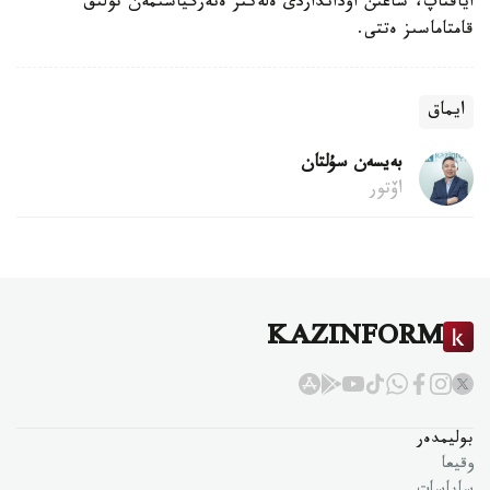
اياقتاپ، شاعىن اۋدانداردى ەلەكتر ەنەرگياسىمەن تولىق
قامتاماسىز ەتتى.
ايماق
بەيسەن سۇلتان
اۆتور
KAZINFORM
بوليمدەر
وقيعا