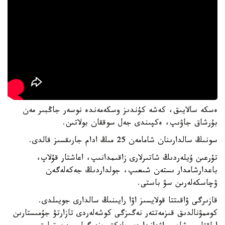
ەسكە سالايىق، كەشە كۇندىز وسكەمەندە نوسەر جاڭبىر مەن
بۇرشاق جاۋىپ، ەكپىندى جەل سوققان بولاتىن.
سونىڭ سالدارىنان شامامەن 25 مىڭ ادام جارىقسىز قالدى.
تۇرعىن ۇيلەردىڭ شاتىرلارى زاقىمدانىپ، اعاشتار قۇلاپ،
باعدارشامدار ىستەن شىعىپ، جولداردىڭ جەكەلەگەن
ۋچاسكەلەرىن سۋ باستى.
قازىرگى ۋاقىتتا قولايسىز اۋا رايىنىڭ سالدارى جويىلدى.
كوممۋنالدىق قىزمەتتەر نەگىزگى كوشەلەردى تازارتۋ جۇمىستارىن