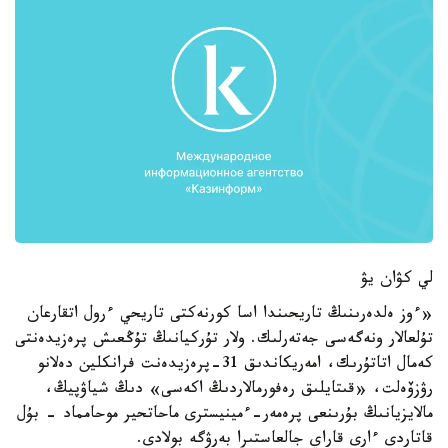
لي كۋان يۋ
«ءوز ەلدەرىنىڭ تاريحىندا اسا كورنەكتى تاريحي ءرول اتقارعان
تۇلعالار ونەگەسى جەتەرلىك. ولار تۇركيانىڭ تۇڭعىش پرەزيدەنتى
كەمال اتاتۇرىك، امەريكاندىق 31-پرەزيدەنت فرانكلين دەلانو
رۋزۆەلت، «قىتايلىق رەفورمالاردىڭ اكەسى» دىڭ شياۋپيڭ،
مالايزيانىڭ بۇرىنعى پرەمەر-ءمينيسترى ماحاتحير موحامماد - بۇل
قاتاردى ءارى قاراي جالعاستىرا بەرۋگە بولادى.