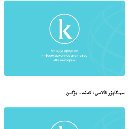
سينگاپۋر قالاسى: كەشە، بۇگىن