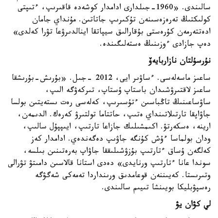
سالىندى. «1960-جىلدارى ادامدار كوشەدە قاقىرىپ، ءتىپتى
كولىكتىڭ تەرەزەسىنەن تۇكىرىپ جاتاتىن. مۇنداي جامان
ادەتتەرمەن كۇرەستى بۇقارالىق سيپاتقا اينالدىرۋعا تۋرا كەلدى»
دەپ جازادى ءوزىنىڭ ەستەلىگىندە.
نۇرسۇلتان نازاربايەۆ
ساعىز ماسەلەسى. ءساۋىر ايى، 2012 -جىل. «بۇرىش-بۇرىشقا
ساعىز لاقتىرۋشىدان باستاپ ۇستاپ، تىركەۋگە الىپ،
ساۋساعىنىڭ تاڭباسىن ءتۇسىرىپ، كەلەسى رەت ىستەيتىن بولسا
جاۋاپقا تارتىلاتىنداي ەتىپ، حاتتاما تولتىرۋ كەرەك. الدىمەن،
ارينە، ەسكەرتۋ. اكىمشىلىك جازاعا تارتىپ، ايىپپۇل سالىپ،
ودان بولماسا ءۇش كۇنگە جاۋىپ دەگەندەي. ادامدار كەز
كەلگەن ۇساق ءتارتىپ بۇزۋشىلىققا جاۋاپ بەرەتىنىن بىلسە،
سوندا عانا ءتارتىپ ورنايدى» دەدى استانا قالاسىن دامىتۋ تۋرالى
وتىرىستا. كەيىننەن قوعامدىق ورىنداردا تەمەكى شەگۋگە
رەسپۋبليكا بويىنشا تىيىم سالىندى.
لي كۋان يۋ