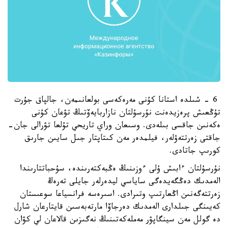
6 - شىلدە استانا كۇنى مەرەكەسى بولعانىمەن، جالپاق جۇرت
تۇڭعىش پرەزيدەنت نۇرسۇلتان نازاربايەۆتىڭ تۋعان كۇنى
ەكەنىن جاقسى بىلەدى. وسىعان وراي تاريحي تۇلعا تۋرالى جان-
جاقتى زەرتتەۋلەر، فيلمدەر مەن كىتاپتار جىل سايىن جارىق
كورىپ جاتادى.
نۇرسۇلتان ءابىش ۇلى ءوزىنىڭ ەڭبەكتەرىندە، سۇحباتتارىندا
الەمدىك دەڭگەيدەگى ساياسي ليدەرلەر جايلى تەرەڭ
زەرتتەگەنىن اڭعارتىپ وتىرادى. اسىرەسە فرانسياعا سوعىستان
كەيىنگى جىلدارى الەمدىك دەرجاۆا مارتەبەسىن قايتارعان شارل
دە گولل مەن سينگاپۋر مەملەكەتىنىڭ نەگىزىن قالاعان لي كۋان