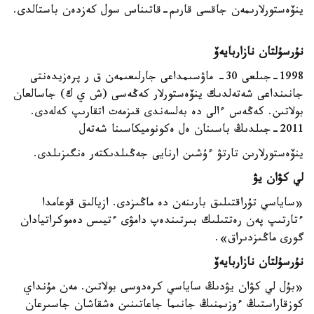
ينۆەستورلارىمەن جاقسى قارىم-قاتىناس سول كەزدەن باستالدى.
نۇرسۇلتان نازاربايەۆ
1998-جىلعى 30- ماۋسىمداعى جارلىعىمەن ق ر پرەزيدەنتى
جانىنداعى شەتەلدىك ينۆەستورلار كەڭەسى (ش ي ك) جاسالعان
بولاتىن. كەڭەس ءالى دە بەلسەندى قىزمەت اتقارىپ كەلەدى.
2011-جىلدىڭ باسىنان ەل ەكونوميكاسىنا شەتەل
ينۆەستورلارىن تارتۋ ءۇشىن ارنايى جەڭىلدىكتەر ەنگىزىلدى.
لي كۋان يۋ
«ساياسي تۇراقتىلىق بارىنەن دە ماڭىزدى. ازيالىق قوعامدا
ءتارتىپ پەن رەتتىلىك بىرتىندەپ دامۋى ءتيىس دەموكراتيادان
گورى ماڭىزدىراق».
نۇرسۇلتان نازاربايەۆ
«بۇل لي كۋان يۋدىڭ ساياسي كرەدوسى بولاتىن. مەن مۇنداي
كوزقاراستىڭ ءوزىمنىڭ جانىما جاعاتىنىن ەشقاشان جاسىرعان