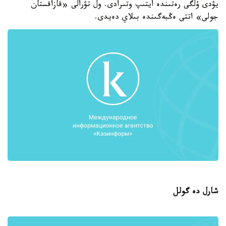
يۋدى ۇلگى رەتىندە ايتىپ وتىرادى. ول تۋرالى «قازاقستان
جولى» اتتى ەڭبەگىندە بىلاي دەيدى.
شارل دە گولل