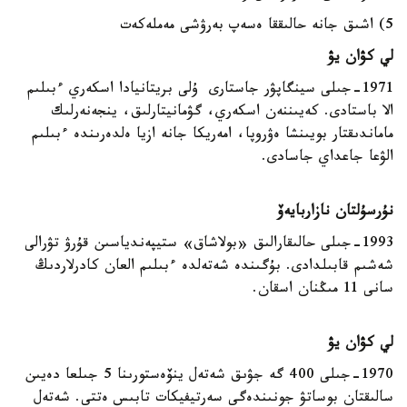
5) اشىق جانە حالىققا ەسەپ بەرۋشى مەملەكەت
لي كۋان يۋ
1971-جىلى سينگاپۋر جاستارى ۇلى بريتانيادا اسكەري ءبىلىم
الا باستادى. كەيىننەن اسكەري، گۋمانيتارلىق، ينجەنەرلىك
ماماندىقتار بويىنشا ەۋروپا، امەريكا جانە ازيا ەلدەرىندە ءبىلىم
الۋعا جاعداي جاسادى.
نۇرسۇلتان نازاربايەۆ
1993-جىلى حالىقارالىق «بولاشاق» ستيپەندياسىن قۇرۋ تۋرالى
شەشىم قابىلدادى. بۇگىندە شەتەلدە ءبىلىم العان كادرلاردىڭ
سانى 11 مىڭنان اسقان.
لي كۋان يۋ
1970-جىلى 400 گە جۋىق شەتەل ينۆەستورىنا 5 جىلعا دەيىن
سالىقتان بوساتۋ جونىندەگى سەرتيفيكات تابىس ەتتى. شەتەل