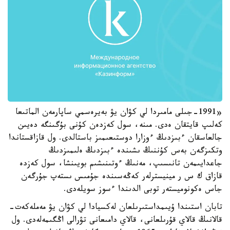
«1991-جىلى مامىردا لي كۋان يۋ بەيرەسمي ساپارمەن الماتىعا
كەلىپ قايتقان ەدى. مىنە، سول كەزدەن كۇنى بۇگىنگە دەيىن
جالعاسقان ءبىزدىڭ ءوزارا دوستىعىمىز باستالدى. ول قازاقستاندا
وتكىزگەن بەس كۇننىڭ ىشىندە ءبىزدىڭ ەلىمىزدىڭ
جاعدايىمەن تانىسىپ، مەنىڭ ءوتىنىشىم بويىنشا، سول كەزدە
قازاق ك س ر مينيسترلەر كەڭەسىندە جۇمىس ىستەپ جۇرگەن
جاس ەكونوميستەر توبى الدىندا ءسوز سويلەدى.
تابان استىندا ۇيىمداستىرىلعان لەكسيادا لي كۋان يۋ مەملەكەت-
قالانىڭ قالاي قۇرىلعانى، قالاي دامىعانى تۋرالى اڭگىمەلەدى. ول