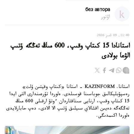
без автора
اۆتور
11:40, 09 تامىز 2026
استانادا 15 كىتاپ وقىپ، 600 مىڭ تەڭگە ۇتىپ
الۋعا بولادى
استانا. KAZINFORM - استانا «كىتاپ وقيتىن ۇلت»
رەسپۋبليكالىق جوباسىنا قوسىلدى. ەلوردا تۇرعىندارى التى ايدا
15 كىتاپ وقىپ، ارنايى سىناقتاردان ءوتۋ ارقىلى 600 مىڭ
تەڭگەگە دەيىن اقشالاي سىيلىق ۇتىپ الا الادى، دەپ حابارلايدى
ەلوردا اكىمدىگى.