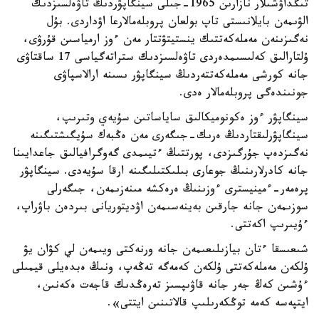
تىڭداۋشىلار نازارىن 1965-جىلى سينگاپۋردىڭ تاۋەلسىزدىك
الۋىمەن بايلانىستى تاپ بولعان پروبلەمالارعا اۋداردى. بۇل
نەگىزىنەن مەملەكەتتىك ينستيتۋتتار مەن ءوز ارمياسىن قۇرۋى،
ۇلتارالىق كەلىسىمدەردى تاۋەلسىزدىك ستراتەگياسى 17 ساقتاۋى
جانە كورشى مەملەكەتتەردىڭ سينگاپۋر ىسىنە ارالاسپاۋى
جونىندەگى پروبلەمالار ەدى.
سينگاپۋر ءوز ەكونوميكالىق ساياساتىن سۇيەي وتىرىپ،
سينگاپۋرلىقتاردىڭ ەرىك-جىگەرى مەن ەڭبەك سۇيگىشتىگىنە
نەگىزدەپ جۇرگىزدى، پورتتىڭ ءتيىمدى گەوگرافيالىق جاعدايىنا
جانە كادرلارىنىڭ جوعارى بىلىكتىلىگىنە ارقا سۇيەدى. سينگاپۋر
پرەمەر-ءمينيسترى ءوزىنىڭ ەرەكشە مىنەزىمەن، جىگەرلى
سوزىمەن جانە جارقىن بەينەسىمەن اۋديتوريانى بىردەن باۋراپ،
ءۇيىرىپ اكەتتى.
شىعىسقا ءتان بيازىلىعىمەن جانە ورنەكتى ويىمەن لي كۋان يۋ
ۇلكەن مەملەكەتتى ۇلكەن كەمەگە تەڭەپ، ونىڭ ەبدەيلى قيمىلى
ءۇشىن كەڭ جەر جانە قاۋىپسىز تەرەڭدىك قاجەت ەكەنىن،
ايتپەسە كەمە توڭكەرىلىپ قالاتىنىن ايتتى».