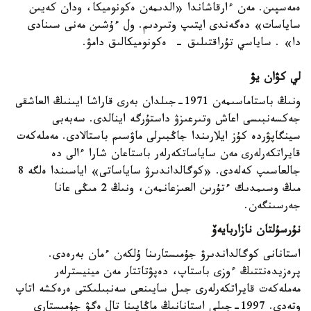
ەمەسپىن. مەن ءارقاشاندا «الدىمەن ەكونوميكا، ودان كەيىن
ساياسات» دەگەندى ايتىپ وتىردىم. ول ءۇشىن مەنى سىنادى
دا» . ساياسي تۇراقتىلىق - ەكونوميكالىق دامۋ.
لي كۋان يۋ
ونىڭ باستاماسىمەن 1971-جىلدان بەرى قاراشا ايىنىڭ العاشقى
جەكسەنبىسى اعاش وتىرعىزۋ داستۇرگە اينالدى. سەبەبى
سينگاپۋردە كۇز ايلارىندا جاڭبىرلى ماۋسىم باستالادى. مەملەكەت
قايراتكەرلەرى مەن ساياساتكەرلەر باستاعان شارا ءالى دە
جالعاسىپ كەلەدى. «كوگالداندىرۋ ساياساتى» اياسىندا ەلگە 8
مىڭ وسىمدىك ءتۇرىن العىزعانمەن، ونىڭ 2 مىڭى عانا
جەرسىنگەن.
نۇرسۇلتان نازاربايەۆ
استانانى كوگالداندىرۋ جۇمىستارىنا ۇلكەن ءمان بەرەدى.
پرەزيدەنتتىڭ ءوزى باستاپ، دەپۋتاتتار مەن مينيسترلەر
مەملەكەت قايراتكەرلەرى جىل سايىنعى سەنبىلىكتى ەرەكشە اتاپ
وتەدى. 1997-جىلى استانانىڭ ماڭايىنا تال ەگۋ جۇمىستارى