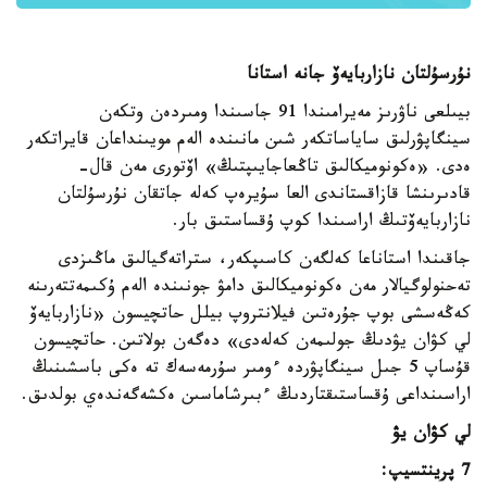
نۇرسۇلتان نازاربايەۆ جانە استانا
بيىلعى ناۋرىز مەيرامىندا 91 جاسىندا ومىردەن وتكەن
سينگاپۋرلىق ساياساتكەر شىن مانىندە الەم مويىنداعان قايراتكەر
ەدى. «ەكونوميكالىق تاڭعاجايىپتىڭ» اۆتورى مەن قال-
قادىرىنشا قازاقستاندى العا سۇيرەپ كەلە جاتقان نۇرسۇلتان
نازاربايەۆتىڭ اراسىندا كوپ ۇقساستىق بار.
جاقىندا استاناعا كەلگەن كاسىپكەر، ستراتەگيالىق ماڭىزدى
تەحنولوگيالار مەن ەكونوميكالىق دامۋ جونىندە الەم ۇكىمەتتەرىنە
كەڭەسشى بوپ جۇرەتىن فيلانتروپ بيلل حاتچيسون «نازاربايەۆ
لي كۋان يۋدىڭ جولىمەن كەلەدى» دەگەن بولاتىن. حاتچيسون
قۇساپ 5 جىل سينگاپۋردە ءومىر سۇرمەسەك تە ەكى باسشىنىڭ
اراسىنداعى ۇقساستىقتاردىڭ ءبىرشاماسىن ەكشەگەندەي بولدىق.
لي كۋان يۋ
7 پرينتسيپ: