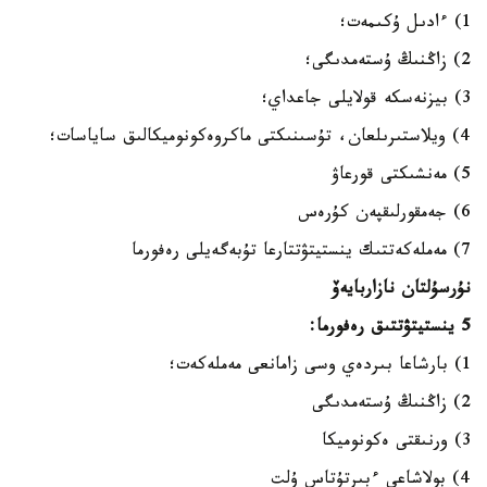
1) ءادىل ۇكىمەت؛
2) زاڭنىڭ ۇستەمدىگى؛
3) بيزنەسكە قولايلى جاعداي؛
4) ويلاستىرىلعان، تۇسىنىكتى ماكروەكونوميكالىق ساياسات؛
5) مەنشىكتى قورعاۋ
6) جەمقورلىقپەن كۇرەس
7) مەملەكەتتىك ينستيتۋتتارعا تۇبەگەيلى رەفورما
نۇرسۇلتان نازاربايەۆ
5 ينستيتۋتتىق رەفورما:
1) بارشاعا بىردەي وسى زامانعى مەملەكەت؛
2) زاڭنىڭ ۇستەمدىگى
3) ورنىقتى ەكونوميكا
4) بولاشاعى ءبىرتۇتاس ۇلت