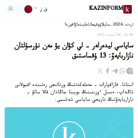
KAZINFORM
ق ز
ترەند:
2026-سايلاۋ
وقيعا
تاعايىنداۋ
اقوردا
12:40, 04 شىلدە 2015
ساياسي ليدەرلەر - لي كۋان يۋ مەن نۇرسۇلتان
نازاربايەۆ: 13 ۇقساستىق
استانا. قازاقپارات - مەملەكەتتىڭ ورتالىعى رەتىندە اقمولانى
تاڭداپ، ەسىل ءوزىنىنىڭ بويىنا جاڭادان قالا سالۋ -
نازاربايەۆتىڭ تاريحي ساياسي شەشىمى.