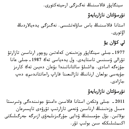
سينگاپۋر قالاسىنىڭ نەگىزگى ارحيتەكتورى.
نۇرسۇلتان نازاربايەۆ
استانا قالاسىنىڭ باس ساۋلەتشىسى. نەگىزگى يدەيالاردىڭ
اۆتورى.
لي كۋان يۋ
1977-جىلى سينگاپۋر وزەنىنەن كەلەتىن روچور ارناسىن تازارتۋ
تۋرالى ۇسىنىس تاستايدى. ول يدەياسى تەك 1987-جىلى عانا
جۇزەگە اسادى. «اشىلۋ سالتاناتىندا بۇعان دەيىن تەك كارىز
جۇيەسى بولعان ارنانىڭ تازالىعىنا قاراپ راحاتتاندىم» دەپ
جازادى.
نۇرسۇلتان نازاربايەۆ
2011- جىلى وتكەن استانا قالاسىن دامىتۋ جونىندەگى وتىرىستا
ەسىل وزەنىنىڭ ارناسىن ۇنەمى تازارتىپ تۇرۋدى تاپسىرعان
بولاتىن. بۇل جۇمىستىڭ ۇدايى جۇرگىزىلمەۋى ازىرگە جەرگىلىكتى
اكىمشىلىككە سىن بولىپ تۇر.