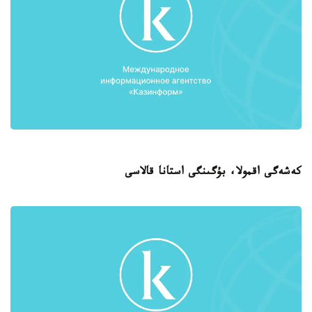
كەشەگى اقمولا، بۇگىنگى استانا قالاسى