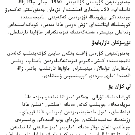
جەمقورلىقپەن كۇرەستى كۇشەيتتى. 1960-جىلى جاڭا زاڭ
قابىلداپ، 50-جىلدارى اعىلشىندار قۇرعان جەمقورلىقتى تەكسەرۋ
جونىندەگى بيۋرونىڭ قۇزىرەتىن كەڭەيتتى. ناتيجەسىندە
كوپشىلىك ايتاتىنداي ءۇش دوسى عانا ەمەس، كومانداسىنداعى
ونداعان مينيستر، مەملەكەتتىك قىزمەتكەرلەر جاۋاپقا تارتىلعان.
نۇرسۇلتان نازاربايەۆ
جەمقورلىقپەن كۇرەس ۋاقىت وتكەن سايىن كۇشەيتىلىپ كەلەدى.
ناتيجەسىندە كىشى-گىرىم قىزمەتتەگىلەردەن باستاپ، وبلىس
باسقارعان تۇلعالار، مينيسترلەر جاۋاپقا تارتىلىپ جاتىر. زاڭ
الدىندا ءبارى بىردەي ءپرينتسيپىن ۇستانادى.
لي كۋان يۋ
كوپتىلدىلىك تۋرالى: «ەگەر ءبىز انا تىلدەرىمىزدە عانا
سويلەسەك، جويىلىپ كەتەر ەدىك. اعىلشىن ءتىلىن عانا
قولدانساق، ءتول مادەنيەتىمىزدەن ايىرىلىپ قانا قويماي،
وزىندىك سەنىمدىلىكتەن جۇرداي بوپ الەمدەگى ورنىمىزدى
جوعالتىپ العان بولار ەدىك. ءبارىبىر ءبىز حالىقتى انا تىلىنەن