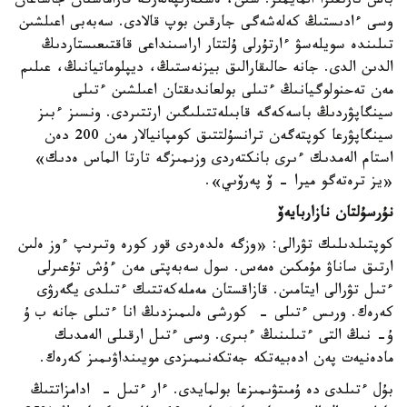
باس تارتقىزا المايمىز. سىن، ەسكەرتپەلەرگە قاراماستان جاساعان
وسى ءادىستىڭ كەلەشەگى جارقىن بوپ قالادى. سەبەبى اعىلشىن
تىلىندە سويلەسۋ ءارتۇرلى ۇلتتار اراسىنداعى قاقتىعىستاردىڭ
الدىن الدى. جانە حالىقارالىق بيزنەستىڭ، ديپلوماتيانىڭ، عىلىم
مەن تەحنولوگيانىڭ ءتىلى بولعاندىقتان اعىلشىن ءتىلى
سينگاپۋردىڭ باسەكەگە قابىلەتتىلىگىن ارتتىردى. ونسىز ءبىز
سينگاپۋرعا كوپتەگەن ترانسۇلتتىق كومپانيالار مەن 200 دەن
استام الەمدىك ءىرى بانكتەردى وزىمىزگە تارتا الماس ەدىك»
«يز ترەتەگو ميرا - ۆ پەرۆىي».
نۇرسۇلتان نازاربايەۆ
كوپتىلدىلىك تۋرالى: «وزگە ەلدەردى قور كورە وتىرىپ ءوز ەلىن
ارتىق ساناۋ مۇمكىن ەمەس. سول سەبەپتى مەن ءۇش تۇعىرلى
ءتىل تۋرالى ايتامىن. قازاقستان مەملەكەتتىك ءتىلدى يگەرۋى
كەرەك. ورىس ءتىلى - كورشى ەلىمىزدىڭ انا ءتىلى جانە ب ۇ
ۇ- نىڭ التى ءتىلىنىڭ ءبىرى. وسى ءتىل ارقىلى الەمدىك
مادەنيەت پەن ادەبيەتكە جەتكەنىمىزدى مويىنداۋىمىز كەرەك.
بۇل ءتىلدى دە ۇمىتۋىمىزعا بولمايدى. ءار ءتىل - ادامزاتتىڭ