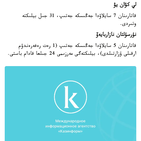
لي كۋان يۋ
قاتارىنان 7 سايلاۋدا جەڭىسكە جەتىپ، 31 جىل بيلىكتە
وتىردى.
نۇرسۇلتان نازاربايەۆ
قاتارىنان 5 سايلاۋدا جەڭىسكە جەتىپ (1 رەت رەفەرەندۋم
ارقىلى ۇزارتىلدى)، بيلىكتەگى مەرزىمى 24 جىلعا قادام باستى.