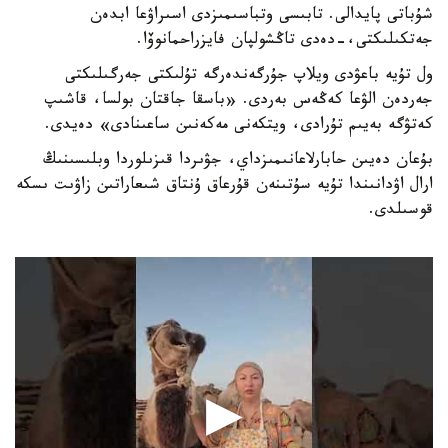
شۇباتى پايدالى. تابىسى وتباسىمىزدى اسىراۋعا ابدەن
جەتكىلىكتى،-دەدى تاڭشولپان فايزراحمانوۆا.
ول تۇيە باعۋدى ويلاپ جۇرگەندەرگە تۇلىكتى جەرگىلىكتى
جەردەن الۋعا كەڭەس بەردى. «باسقا جاقتان بولسا، قاشىپ
كەتۋگە بەيىم تۇرادى، ويتكەنى مەكەنىن ساعىنادى» دەيدى.
بۇعان دەيىن حابارلاعانىمىزداي، جۋىردا قىزىلوردا وبلىسىنىڭ
ارال اۋدانىندا تۇيە سۇتىنەن قۇرعاق ۇنتاق شىعاراتىن زاۋىت ىسكە
قوسىلدى.