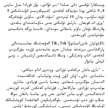
ويسىلقارا تۇقىمى ەكى جىلدا ءبىر تۋادى، بۇل قورادا جىل سايىن
8-9 شاقتى بوتا دۇنيەگە كەلەدى. كەيىپكەرىمىز كۇندەلىكتى 5
تۇيە ساۋىپ، ودان 10 ليتردەي ءسۇت الادى. ساۋىن تۇيەلەرگە
ءوزى ات قويعان. بارلىق تۇلىكتى بەس ساۋساعىنداي بىلەدى.
ولاردىڭ بۇعان باۋىر باسقانى سونداي، قاسىنا وزگە ەشكىمدى
جۋىتپايتىن كورىنەدى.
تاڭشولپان فايزراحمانوۆا Tik-Tok الەۋمەتتىك جەلىسىندەگى
پاراقشاسىن بىرنەشە جىلدان بەرى بەلسەندى تۇردە جۇرگىزىپ
كەلەدى. اتاپ وتەرلىگى، ونىڭ تانىمالدىعىن ارتتىرعان - وسى
كيەلى جانۋار.
- ءبارى ماعان ەركەلەپ تۇرادى. وزدەرى ادام سياقتى،
ساعىنادى. ەكى-ءۇش كۇن ۇيدە بولماسام، كەلگەنىمدە
الدىمنان جۇگىرىپ شىعادى. يىعىما باسىن قويادى. جانارى
مولدىرەپ تۇرادى. جارالانعان، قۇرتتاپ كەتكەن كەزدە كوزىنەن
ادەتتەگىدەن كوپ جاس اعادى. مەن ونى جانىنا باتقان سوڭ
جىلاپ تۇر دەپ تۇسىنەمىن. بلوگەرلىكپەن العاشقىدا كوپشىلىككە
اۋىلدىڭ كۇندەلىكتى تىنىس- تىرشىلىگىن كورسەتۋ ءۇشىن