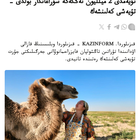
تۇيەمدى 2 ميلليون تەڭگەگە سۇراعاندار بولدى -
تۇيەشى كەلىنشەك
قىزىلوردا. KAZINFORM - قىزىلوردا وبلىسىنىڭ قازالى
اۋدانىندا تۇراتىن تاڭشولپان فايزراحمانوۆانى جەرگىلىكتى جۇرت
تۇيەشى كەلىنشەك رەتىندە تانيدى.