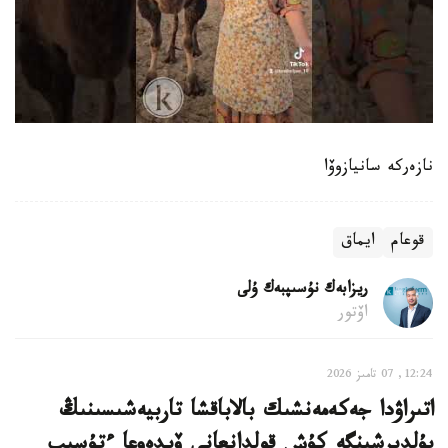
نازەركە سانيازوۆا
قوعام
ايماق
ريزابەك نۇسىپبەك ۇلى
اۆتور
12:24, 07 تامىز 2026
اتىراۋدا جەكەمەنشىك بالاباقشا تاربيەشىسىنىڭ
بۇلدىرشىنگە كۇش قولدانعانى ۆيدەوعا ءتۇسىپ