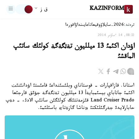
KAZINFORM
ق ز
ترەند:
2026-سايلاۋ
وقيعا
تاعايىنداۋ
اقوردا
08:32, 14 ءساۋىر 2014
اؤدان اكئمئ 13 ميلليون تةثگةگة كولئك ساتئپ
الماقشئ
استانا. قازاقپارات - قوستاناي وبلئسئنداعئ قامئستئ اؤدانئنئث
اكئمئ جاثاباي بيسئمبايةأ 13 ميلليون تةثگةگة جؤئق قارجئعا
Land Cruiser Prado قئزمةتتئك كولئگئن ساتئپ الادئ، - دةپ
حابارلايدئ جةرگئلئكتئ «ناشا گازةتا» باسئلئمئ.