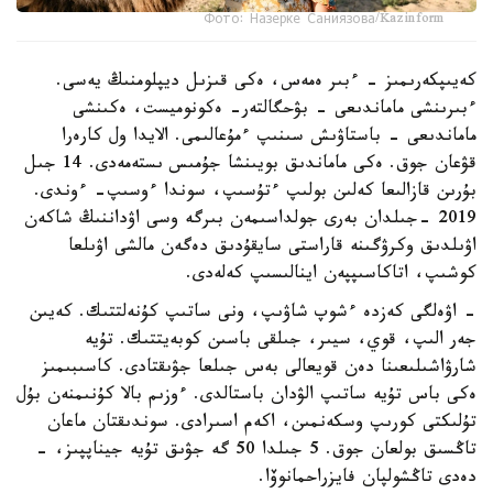
Фото: Назерке Саниязова/Kazinform
كەيىپكەرىمىز - ءبىر ەمەس، ەكى قىزىل ديپلومنىڭ يەسى.
ءبىرىنشى ماماندىعى - بۋحگالتەر- ەكونوميست، ەكىنشى
ماماندىعى - باستاۋىش سىنىپ ءمۇعالىمى. الايدا ول كارەرا
قۋعان جوق. ەكى ماماندىق بويىنشا جۇمىس ىستەمەدى. 14 جىل
بۇرىن قازالىعا كەلىن بولىپ ءتۇسىپ، سوندا ءوسىپ- ءوندى.
2019 -جىلدان بەرى جولداسىمەن بىرگە وسى اۋداننىڭ شاكەن
اۋىلدىق وكرۋگىنە قاراستى سايقۇدىق دەگەن مالشى اۋىلعا
كوشىپ، اتاكاسىپپەن اينالىسىپ كەلەدى.
- اۋەلگى كەزدە ءشوپ شاۋىپ، ونى ساتىپ كۇنەلتتىك. كەيىن
جەر الىپ، قوي، سيىر، جىلقى باسىن كوبەيتتىك. تۇيە
شارۋاشىلىعىنا دەن قويعالى بەس جىلعا جۋىقتادى. كاسىبىمىز
ەكى باس تۇيە ساتىپ الۋدان باستالدى. ءوزىم بالا كۇنىمنەن بۇل
تۇلىكتى كورىپ وسكەنمىن، اكەم اسىرادى. سوندىقتان ماعان
تاڭسىق بولعان جوق. 5 جىلدا 50 گە جۋىق تۇيە جيناپپىز، -
دەدى تاڭشولپان فايزراحمانوۆا.