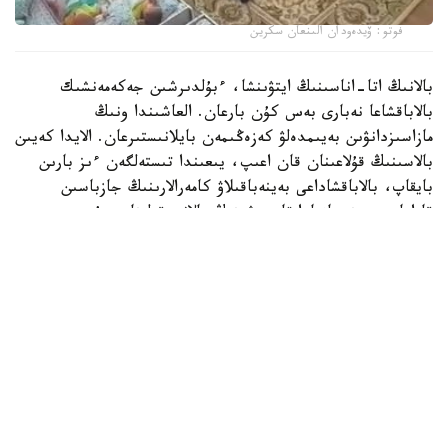
فوتو: ۆيدەودان الىنعان سكرين
بالانىڭ اتا-اناسىنىڭ ايتۋىنشا، ءبۇلدىرشىن جەكەمەنشىك
بالاباقشاعا نەبارى بەس كۇن بارعان. العاشىندا ونىڭ
مازاسىزدانۋىن بەيىمدەلۋ كەزەڭىمەن بايلانىستىرعان. الايدا كەيىن
بالاسىنىڭ قۇلاعىنان قان اعىپ، يىعىندا تىستەلگەن ءىز بارىن
بايقاپ، بالاباقشاداعى بەينەباقىلاۋ كامەرالارىنىڭ جازباسىن
قاراعان. بەينەجازبادا تاربيەشىنىڭ بالانى قولىنان سۇيرەپ،
جۇلقىلاپ، كۇشتەپ ۇيىقتاتۋعا ارەكەتتەنگەنى كورىنەدى.
كىشكەنتايدىڭ اناسى مۇنداي ارەكەتتەر بىرنەشە كۇن بويى
قايتالانعانىن ايتادى.
- دۇيسەنبى، سارسەنبى، بەيسەنبى، جۇما كۇندەرى ءتورت كۇن
بويى بالامدى قورلاعان. كورگەنىمدى ايتىپ جەتكىزە المايمىن.
بالا ۇيىقتاماسا، قولىن جاۋىپ تاستايدى. كورپەنى الىپ،
ۇستىنەن باسىپ تۇرادى. شايقاعان كەزدە لاقتىرىپ جىبەرەدى.
بالا ەكى بەتىمەن قۇلايدى. قايتادان تاربيەشىنىڭ ەتەگىنە