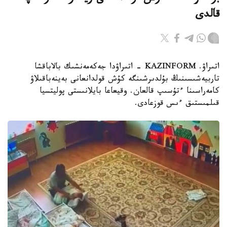
قالدى
اتىراۋ. KAZINFORM - اتىراۋدا جەكەمەنشىك بالاباقشا
تاربيەشىسىنىڭ بۇلدىرشىنگە كۇش قولدانعانى بەينەباقىلاۋ
كامەراسىنا ءتۇسىپ قالعان. وقيعاعا بايلانىستى پوليتسيا
قىلمىستىق ءىس قوزعادى.