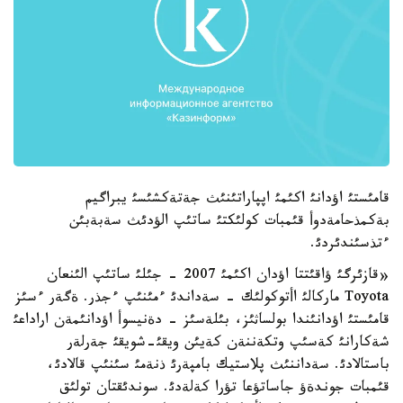
قامئستئ اؤدانئ اكئمئ اپپاراتئنئث جةتةكشئسئ يبراگيم
بةكمذحامةدوأ قئمبات كولئكتئ ساتئپ الؤدئث سةبةبئن
ءتذسئندئردئ.
«قازئرگئ ؤاقئتتا اؤدان اكئمئ 2007 - جئلئ ساتئپ الئنعان
Toyota ماركالئ اأتوكولئك - سةداندئ ءمئنئپ ءجذر. ةگةر ءسئز
قامئستئ اؤدانئندا بولساثئز، بئلةسئز - دةنيسوأ اؤدانئمةن اراداعئ
شةكارانئ كةسئپ وتكةننةن كةيئن ويقئ-شويقئ جةرلةر
باستالادئ. سةداننئث پلاستيك بامپةرئ ذنةمئ سئنئپ قالادئ،
قئمبات جوندةؤ جاساتؤعا تؤرا كةلةدئ. سوندئقتان تولئق