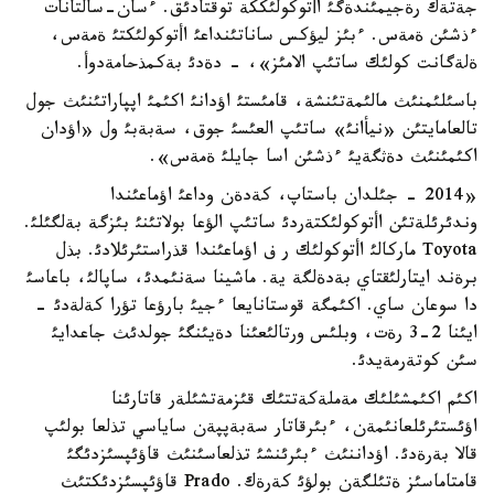
جةتةك رةجيمئندةگئ اأتوكولئككة توقتادئق. ءسان-سالتانات
ءذشئن ةمةس. ءبئز ليؤكس ساناتئنداعئ اأتوكولئكتئ ةمةس،
ةلةگانت كولئك ساتئپ الامئز»، - دةدئ بةكمذحامةدوأ.
باسئلئمنئث مالئمةتئنشة، قامئستئ اؤدانئ اكئمئ اپپاراتئنئث جول
تالعامايتئن «نيأانئ» ساتئپ العئسئ جوق، سةبةبئ ول «اؤدان
اكئمئنئث دةثگةيئ ءذشئن اسا جايلئ ةمةس».
«2014 - جئلدان باستاپ، كةدةن وداعئ اؤماعئندا
وندئرئلةتئن اأتوكولئكتةردئ ساتئپ الؤعا بولاتئنئ بئزگة بةلگئلئ.
Toyota ماركالئ اأتوكولئك ر ف اؤماعئندا قذراستئرئلادئ. بذل
برةند ايتارلئقتاي بةدةلگة ية. ماشينا سةنئمدئ، ساپالئ، باعاسئ
دا سوعان ساي. اكئمگة قوستانايعا ءجيئ بارؤعا تؤرا كةلةدئ -
ايئنا 2-3 رةت، وبلئس ورتالئعئنا دةيئنگئ جولدئث جاعدايئ
سئن كوتةرمةيدئ.
اكئم اكئمشئلئك مةملةكةتتئك قئزمةتشئلةر قاتارئنا
اؤئستئرئلعانئمةن، ءبئرقاتار سةبةپپةن ساياسي تذلعا بولئپ
قالا بةرةدئ. اؤداننئث ءبئرئنشئ تذلعاسئنئث قاؤئپسئزدئگئ
قامتاماسئز ةتئلگةن بولؤئ كةرةك. Prado قاؤئپسئزدئكتئث