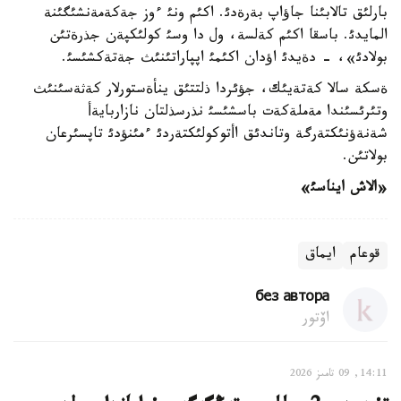
بارلئق تالابئنا جاؤاپ بةرةدئ. اكئم ونئ ءوز جةكةمةنشئگئنة
المايدئ. باسقا اكئم كةلسة، ول دا وسئ كولئكپةن جذرةتئن
بولادئ»، - دةيدئ اؤدان اكئمئ اپپاراتئنئث جةتةكشئسئ.
ةسكة سالا كةتةيئك، جؤئردا ذلتتئق ينأةستورلار كةثةسئنئث
وتئرئسئندا مةملةكةت باسشئسئ نذرسذلتان نازاربايةأ
شةنةؤنئكتةرگة وتاندئق اأتوكولئكتةردئ ءمئنؤدئ تاپسئرعان
بولاتئن.
«الاش ايناسئ»
قوعام
ايماق
без автора
اۆتور
14:11, 09 تامىز 2026