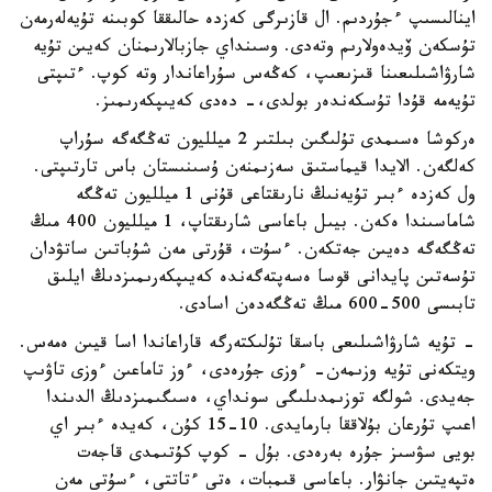
اينالىسىپ ءجۇردىم. ال قازىرگى كەزدە حالىققا كوبىنە تۇيەلەرمەن
تۇسكەن ۆيدەولارىم وتەدى. وسىنداي جازبالارىمنان كەيىن تۇيە
شارۋاشىلىعىنا قىزىعىپ، كەڭەس سۇراعاندار وتە كوپ. ءتىپتى
تۇيەمە قۇدا تۇسكەندەر بولدى،- دەدى كەيىپكەرىمىز.
ەركوشا ەسىمدى تۇلىگىن بىلتىر 2 ميلليون تەڭگەگە سۇراپ
كەلگەن. الايدا قيماستىق سەزىمنەن ۇسىنىستان باس تارتىپتى.
ول كەزدە ءبىر تۇيەنىڭ نارىقتاعى قۇنى 1 ميلليون تەڭگە
شاماسىندا ەكەن. بيىل باعاسى شارىقتاپ، 1 ميلليون 400 مىڭ
تەڭگەگە دەيىن جەتكەن. ءسۇت، قۇرتى مەن شۇباتىن ساتۋدان
تۇسەتىن پايدانى قوسا ەسەپتەگەندە كەيىپكەرىمىزدىڭ ايلىق
تابىسى 500-600 مىڭ تەڭگەدەن اسادى.
- تۇيە شارۋاشىلىعى باسقا تۇلىكتەرگە قاراعاندا اسا قيىن ەمەس.
ويتكەنى تۇيە وزىمەن- ءوزى جۇرەدى، ءوز تاماعىن ءوزى تاۋىپ
جەيدى. شولگە توزىمدىلىگى سونداي، ەسىگىمىزدىڭ الدىندا
اعىپ تۇرعان بۇلاققا بارمايدى. 10-15 كۇن، كەيدە ءبىر اي
بويى سۋسىز جۇرە بەرەدى. بۇل - كوپ كۇتىمدى قاجەت
ەتپەيتىن جانۋار. باعاسى قىمبات، ەتى ءتاتتى، ءسۇتى مەن