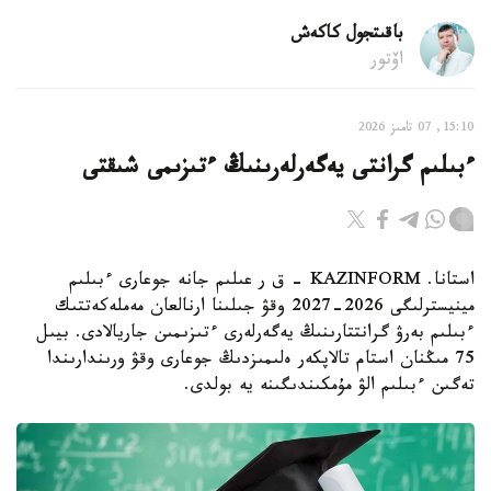
باقىتجول كاكەش
اۆتور
15:10, 07 تامىز 2026
ءبىلىم گرانتى يەگەرلەرىنىڭ ءتىزىمى شىقتى
استانا. KAZINFORM - ق ر عىلىم جانە جوعارى ءبىلىم
مينيسترلىگى 2026-2027 وقۋ جىلىنا ارنالعان مەملەكەتتىك
ءبىلىم بەرۋ گرانتتارىنىڭ يەگەرلەرى ءتىزىمىن جاريالادى. بيىل
75 مىڭنان استام تالاپكەر ەلىمىزدىڭ جوعارى وقۋ ورىندارىندا
تەگىن ءبىلىم الۋ مۇمكىندىگىنە يە بولدى.