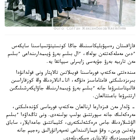
Фото: Солтан Жексенбеков/Kazinform
قازاقستان رەسپۋبليكاسىنىڭ جاڭا كونستيتۋتسياسىنا سايكەس
ءدىن مەملەكەتتەن بولەك، ءال بىلىم بەرۋ ۇيىمدارىنداعى ءبىلىم
مەن تاربيە بەرۋ جۇيەسى زايىرلى سيپاتقا يە.
مىندەتتى مەكتەپ فورماسىنا قويىلاتىن تالاپتار ونى قولدانۋدا
بىرىزدىلىكتى قامتاماسىز ەتۋگە، اتا-انالاردىڭ وڭ كوزقاراسىن
قالىپتاستىرۋعا جانە ءبىلىم بەرۋ ۇيىمدارىنىڭ جاۋاپكەرشىلىگىن
ارتتىرۋعا باعىتتالعان.
- ۇلدار مەن قىزدارعا ارنالعان مەكتەپ فورماسى كۇندەلىكتى،
مەرەكەلىك جانە سپورتتىق بولىپ بولىنەدى. ونى تاڭداۋدا ءبىلىم
الۋشىلاردىڭ جاس ەرەكشەلىكتەرى، كليماتتىق جاعدايلار، ساباق
وتەتىن ورىن، وقۋ عيماراتىنداعى تەمپەراتۋرالىق رەجيم جانە
قاۋىپسىزدىك تالاپتارى ەسكەرىلەدى.