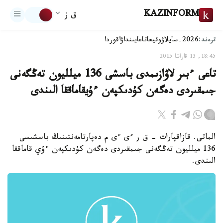
KAZINFORM
ق ز
ترەند:
2026-سايلاۋ
وقيعا
تاعايىنداۋ
اقوردا
18:45, 13 قاراشا 2015
تاعى ءبىر لاۋازىمدى باسشى 136 ميلليون تەڭگەنى
جىمقىردى دەگەن كۇدىكپەن ءۇيقاماققا الىندى
الماتى. قازاقپارات - ق ر ءى ءى م دەپارتامەنتىنىڭ باسشىسى
136 ميلليون تەڭگەنى جىمقىردى دەگەن كۇدىكپەن ءۇي قاماققا
الىندى.