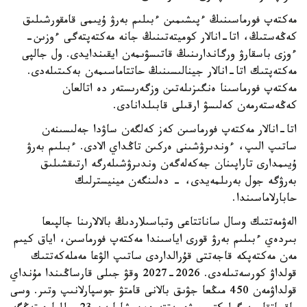
مەكتەپ فورماسىنىڭ ءپىشىمىن ءبىلىم بەرۋ ۇيىمى قامقورشىلىق
كەڭەستىڭ، اتا-انالار كوميتەتىنىڭ جانە مەكتەپتەگى ءوزىن-
ءوزى باسقارۋ ورگاندارىنىڭ قاتىسۋىمەن ايقىندايدى. ول جالپى
مەكتەپتىك اتا-انالار جينالىسىنىڭ حاتتاماسىمەن بەكىتىلەدى.
مەكتەپ فورماسىنا ەنگىزىلەتىن وزگەرىستەر دە اتالعان
كەڭەستەرمەن كەلىسۋ ارقىلى قابىلدانادى.
اتا-انالار مەكتەپ فورماسىن كەز كەلگەن ساۋدا جەلىسىنەن
ساتىپ الىپ، ءوندىرۋشىنى ەركىن تاڭداي الادى. ءبىلىم بەرۋ
ۇيىمدارى تاراپىنان جەكەلەگەن وندىرۋشىلەرگە ارتىقشىلىق
بەرۋگە جول بەرىلمەيدى، - دەلىنگەن مينيسترلىك
حابارلاماسىندا.
الەۋمەتتىك وسال ساناتتاعى وتباسىلاردىڭ بالالارىنا جالپىعا
بىردەي ءبىلىم بەرۋ قورى اياسىندا مەكتەپ فورماسىن، اياق كيىم
مەن مەكتەپكە قاجەتتى قۇرالداردى ساتىپ الۋعا مەملەكەتتىك
قولداۋ كورسەتىلەدى. 2026-2027 وقۋ جىلى قارساڭىندا مۇنداي
قولداۋمەن 450 مىڭعا جۋىق بالانى قامتۋ جوسپارلانىپ وتىر. وسى