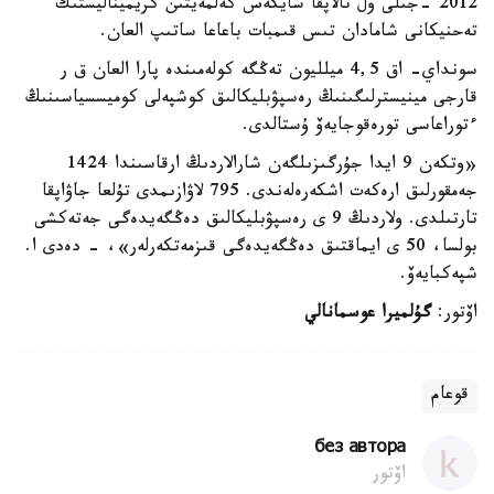
2012 -جىلى ول تالاپقا سايكەس كەلمەيتىن كريميناليستىك
تەحنيكانى شامادان تىس قىمبات باعاعا ساتىپ العان.
سونداي- اق 4,5 ميلليون تەڭگە كولەمىندە پارا العان ق ر
قارجى مينيسترلىگىنىڭ رەسپۋبليكالىق كوشپەلى كوميسسياسىنىڭ
ءتوراعاسى تورەقوجايەۆ ۇستالدى.
«وتكەن 9 ايدا جۇرگىزىلگەن شارالاردىڭ ارقاسىندا 1424
جەمقورلىق ارەكەت اشكەرەلەندى. 795 لاۋازىمدى تۇلعا جاۋاپقا
تارتىلدى. ولاردىڭ 9 ى رەسپۋبليكالىق دەڭگەيدەگى جەتەكشى
بولسا، 50 ى ايماقتىق دەڭگەيدەگى قىزمەتكەرلەر»، - دەدى ا.
شپەكبايەۆ.
اۆتور:
گۇلميرا عوسمانالي
قوعام
без автора
اۆتور