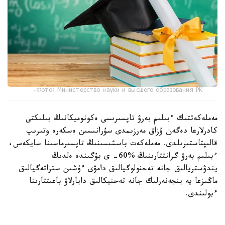
Фото: Министерство науки и высшего образования РК.
مەملەكەتتىك ءبىلىم بەرۋ تاپسىرىسى ەكونوميكانىڭ بىلىكتى
كادرلارعا دەگەن ۇزاق مەرزىمدى سۇرانىسىن ەسكەرە وتىرىپ
قالىپتاستىرىلدى. مەملەكەت باسشىسىنىڭ تاپسىرماسىنا سايكەس،
ءبىلىم بەرۋ گرانتتارىنىڭ %60- ى بۇگىندە ەلدىڭ
يندۋستريالىق جانە تەحنولوگيالىق دامۋى ءۇشىن ستراتەگيالىق
ماڭىزعا يە ينجەنەرلىك جانە تەحنيكالىق دايارلاۋ باعىتتارىنا
ءبولىندى.
وڭىرلەردى بىلىكتى ماماندارمەن قامتاماسىز ەتۋ ماسەلەسىنە دە
ەرەكشە كوڭىل ءبولىندى. «سەرپىن» جوباسى اياسىندا ەكى