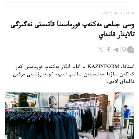
15:30, 07 تامىز 2026
وسى جىلعى مەكتەپ فورماسىنا قاتىستى نەگىزگى
تالاپتار قانداي
استانا. KAZINFORM - اتا- انالار مەكتەپ فورماسىن كەز
كەلگەن ساۋدا جەلىسىنەن ساتىپ الىپ، ءوندىرۋشىنى ەركىن
تاڭداي الادى.