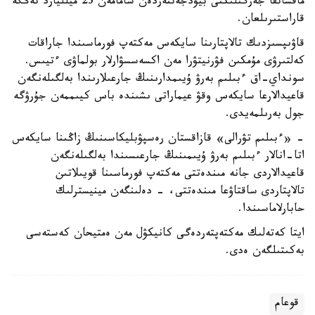
ماقساتقا جەرگىلىكتى بيۋدجەتتەردەن شامامەن 23 ميلليارد تەڭگە
قاراستىرىلعان.
قاۋىپسىزدىك تالاپتارىنا سايكەس مەكتەپ فورماسىندا جاراقات
كەلتىرۋى مۇمكىن فۋرنيتۋرا مەن اكسەسسۋارلار بولماۋى ءتيىس.
سونداي-اق ءبىلىم بەرۋ ۇيىمدارىنىڭ جارعىلارىندا بەلگىلەنگەن
قاعيدالارعا سايكەس وقۋ عيماراتى ىشىندە باس كيىممەن جۇرۋگە
جول بەرىلمەيدى.
- «ءبىلىم تۋرالى» قازاقستان رەسپۋبليكاسىنىڭ زاڭىنا سايكەس
اتا-انالار ءبىلىم بەرۋ ۇيىمىنىڭ جارعىسىندا بەلگىلەنگەن
قاعيدالاردى جانە مىندەتتى مەكتەپ فورماسىنا قويىلاتىن
تالاپتاردى ساقتاۋعا مىندەتتى، - دەلىنگەن مينيسترلىك
حابارلاماسىندا.
ايتا كەتەلىك مەكتەپتەردەگى كانيكۋل مەن ەمتيحان كەستەسى
بەكىتىلگەن ەدى.
قوعام