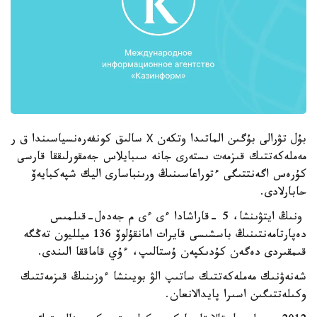
بۇل تۋرالى بۇگىن الماتىدا وتكەن Х سالىق كونفەرەنسياسىندا ق ر
مەملەكەتتىك قىزمەت ىستەرى جانە سىبايلاس جەمقورلىققا قارسى
كۇرەس اگەنتتىگى ءتوراعاسىنىڭ ورىنباسارى اليك شپەكبايەۆ
حابارلادى.
ونىڭ ايتۋىنشا، 5 -قاراشادا ءى ءى م جەدەل-قىلمىس
دەپارتامەنتىنىڭ باسشىسى قايرات امانقۇلوۆ 136 ميلليون تەڭگە
قىمقىردى دەگەن كۇدىكپەن ۇستالىپ، ءۇي قاماققا الىندى.
شەنەۋنىك مەملەكەتتىك ساتىپ الۋ بويىنشا ءوزىنىڭ قىزمەتتىك
وكىلەتتىگىن اسىرا پايدالانعان.