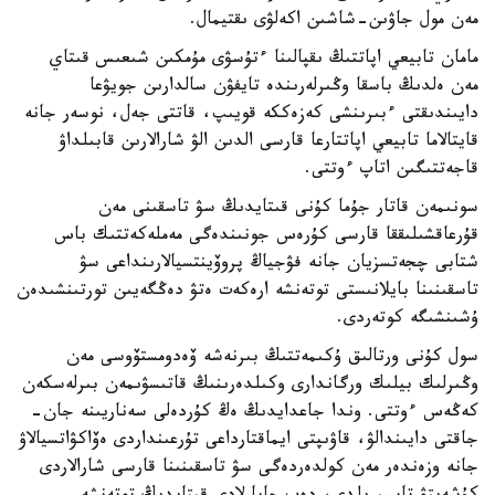
مەن مول جاۋىن-شاشىن اكەلۋى ىقتيمال.
مامان تابيعي اپاتتىڭ ىقپالىنا ءتۇسۋى مۇمكىن شىعىس قىتاي
مەن ەلدىڭ باسقا وڭىرلەرىندە تايفۋن سالدارىن جويۋعا
دايىندىقتى ءبىرىنشى كەزەككە قويىپ، قاتتى جەل، نوسەر جانە
قايتالاما تابيعي اپاتتارعا قارسى الدىن الۋ شارالارىن قابىلداۋ
قاجەتتىگىن اتاپ ءوتتى.
سونىمەن قاتار جۇما كۇنى قىتايدىڭ سۋ تاسقىنى مەن
قۇرعاقشىلىققا قارسى كۇرەس جونىندەگى مەملەكەتتىك باس
شتابى چجەتسزيان جانە فۋجياڭ پروۆينتسيالارىنداعى سۋ
تاسقىنىنا بايلانىستى توتەنشە ارەكەت ەتۋ دەڭگەيىن تورتىنشىدەن
ۇشىنشىگە كوتەردى.
سول كۇنى ورتالىق ۇكىمەتتىڭ بىرنەشە ۆەدومستۆوسى مەن
وڭىرلىك بيلىك ورگاندارى وكىلدەرىنىڭ قاتىسۋىمەن بىرلەسكەن
كەڭەس ءوتتى. وندا جاعدايدىڭ ەڭ كۇردەلى سەناريىنە جان-
جاقتى دايىندالۋ، قاۋىپتى ايماقتارداعى تۇرعىنداردى ەۆاكۋاتسيالاۋ
جانە وزەندەر مەن كولدەردەگى سۋ تاسقىنىنا قارسى شارالاردى