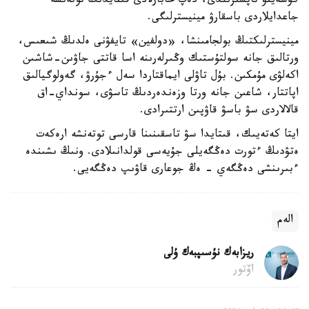
كۇشەيتۋ تاپسىرىلدى، دەپ حابارلادى قىتايدىڭ توتەنشە
جاعدايلاردى باسقارۋ مينيسترلىگى.
مينيسترلىكتىڭ بولجامىنشا، «دولفين» تايفۋنى ەلدىڭ شىعىس،
ورتالىق جانە سولتۇستىك وڭىرلەرىنە اسا قاتتى جاۋىن-شاشىن
اكەلۋى مۇمكىن. بۇل تاۋلى ايماقتاردا سەل ءجۇرۋ، گەولوگيالىق
اپاتتار، شاعىن جانە ورتا وزەندەردىڭ تاسۋى، سونداي-اق
قالالاردى سۋ باسۋ قاۋپىن ارتتىرادى.
ايتا كەتەيىك، قىتايدا سۋ تاسقىنىنا قارسى توتەنشە ارەكەت
ەتۋدىڭ ءتورت دەڭگەيلى جۇيەسى قولدانىلادى. ونىڭ ىشىندە
ءبىرىنشى دەڭگەي - ەڭ جوعارى قاۋىپ دەڭگەيى.
الەم
ريزابەك نۇسىپبەك ۇلى
اۆتور