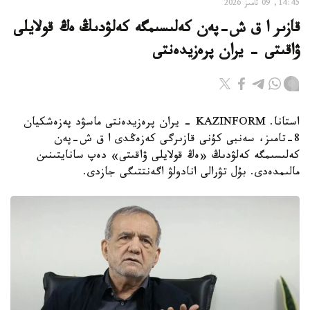
14:45, 09 تامىز 2026
قازىر ا ق ش-پەن كەلىسىمگە كەلۋدىڭ ەڭ قولايلى
ۋاقىتى - يران پرەزيدەنتى
استانا. KAZINFORM - يران پرەزيدەنتى ماسۋد پەزەشكيان
8-تامىز، سەنبى كۇنى قازىرگى كەزەڭدى ا ق ش-پەن
كەلىسىمگە كەلۋدىڭ «ەڭ قولايلى ۋاقىتى» دەپ سانايتىنىن
مالىمدەدى. بۇل تۋرالى انادولۋ اگەنتتىگى جازدى.