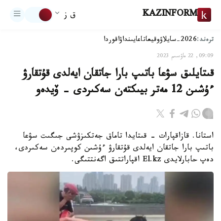
KAZINFORM
ق ز
ترەند:
2026-سايلاۋ
وقيعا
تاعايىنداۋ
اقوردا
09:09, 22 ماۋسىم 2023
قىتايلىق سۋعا باتىپ بارا جاتقان ايەلدى قۇتقارۋ
ءۇشىن 12 مەتر بيىكتەن سەكىردى - ۆيدەو
استانا. قازاقپارات - قىتايدا تاماق جەتكىزۋشى جىگىت سۋعا
باتىپ بارا جاتقان ايەلدى قۇتقارۋ ءۇشىن كوپىردەن سەكىردى،
دەپ حابارلايدى El.kz اقپاراتتىق اگەنتتىگى.