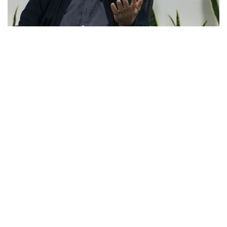
Фото: Анадолу
- ادامدار كەلىسىمگە كەلۋ تۋرالى ايتقاندا، مەنىڭشە، قازىر - ول
ءۇشىن ەڭ قولايلى ۋاقىت. ويتكەنى ەلدە اۋىزبىرشىلىك، كۇش
پەن بىرلىك بار. مەنىڭ بىلۋىمشە، يران بۇل سوعىس پەن
قاقتىعىستان جەڭىمپاز ءارى قۋاتتى مەملەكەت رەتىندە شىققان ەل
سانالادى، - دەدى ماسۋد پەزەشكيان پرەزيدەنت قىزمەتىنە
كىرىسكەننەن بەرگى ەكىنشى باسپا ءسوز ءماسليحاتىندا.
ول قازىرگى جاعداي كەلىسىمگە قول جەتكىزۋگە جانە
شەشىلمەگەن ماسەلەلەردى ديالوگ ارقىلى رەتتەۋگە مۇمكىندىك
بەرەتىنىن اتاپ ءوتتى.
ISNA جارتىلاي رەسمي اقپارات اگەنتتىگىنىڭ حابارلاۋىنشا،
پەزەشكيان يران ءوز قۇقىقتارىن ديالوگ ارقىلى قورعاي الاتىنىن
جانە ەل مەن حالىقتىڭ مۇددەسىنەن باسقا ەشتەڭەگە