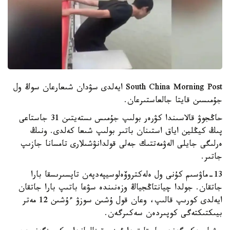
South China Morning Post ايەلدى سۋدان شىعارعان سوڭ ول
جۇمىسىن قايتا جالعاستىرعان.
حاڭجوۋ قالاسىندا كۋرەر بولىپ جۇمىس ىستەيتىن 31 جاستاعى
پىڭ كيڭلين اياق استىنان باتىر بولىپ شىعا كەلدى. ونىڭ
ەرلىگى جايلى الەۋمەتتىك جەلى قولدانۋشىلارى تامسانا جازىپ
جاتىر.
13-ماۋسىم كۇنى ول ەلەكتروۆەلوسيپەدپەن تاپسىرىسقا بارا
جاتقان. جولدا چيانتاڭجياڭ وزەنىندە سۋعا باتىپ بارا جاتقان
ايەلدى كورىپ قالىپ، وعان قول ۇشىن سوزۋ ءۇشىن 12 مەتر
بيىكتىكتەگى كوپىردەن سەكىرگەن.