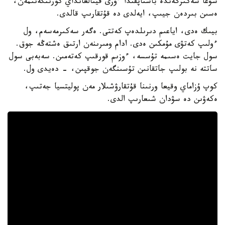
سۋعا سەكىرگەندە باستاپقىدا ءوزى قينالعانداي كورىنگەنىمەن،
ەسىن بىردەن جيىپ، ايەلدى دە قۇتقارىپ قالدى.
بيىك ەدى، اياعىم دىرىلدەپ كەتتى. ەگەر سەكىرمەسەم، ول
ءولىپ كەتۋى مۇمكىن ەدى. ادام ومىرىنەن ارتىق ەشتەڭە جوق.
سول جايت ەسىمە تۇسسە، ءوزىم قورقىپ كەتەمىن. سەبەبى سول
ساتتە نە بولىپ جاتقانىن تۇسىنگەن جوقپىن، - دەيدى ول.
كوپ ۇزاماي وقيعا ورنىنا قۇتقارۋشىلار مەن پوليتسيا جەتىپ،
ەكەۋىن دە سۋدان شىعارىپ الدى.