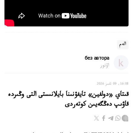
الەم
без автора
اۆتور
16:08, 09 تامىز 2026
قىتاي «دولفين» تايفۋنىنا بايلانىستى التى وڭىردە
قاۋىپ دەڭگەيىن كوتەردى