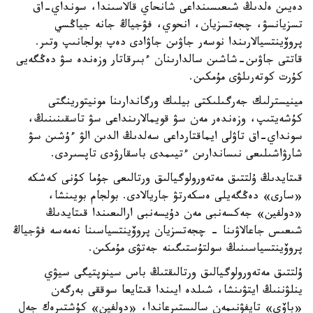
دەيىن ەلدىڭ شىعىسىنداعى شانحاي قالاسىندا، سونداي-اق
تسزيانسۋ، چجەتسزيان، انحوي، فۋجياڭ جانە جياڭسي
پروۆينتسيالارىندا نوسەر جاۋىن جاۋادى دەپ بولجانىپ وتىر.
قاتتى جاۋىن-شاشىن سالدارىنان ءبىرقاتار وزەندە سۋ دەڭگەيى
كۇرت كوتەرىلۋى مۇمكىن.
مينيسترلىك جەرگىلىكتى بيلىك ورگاندارىنا مونيتورينگتى
كۇشەيتىپ، وزەندەر مەن سۋ قويمالارىنداعى سۋ تاسقىنىنىڭ،
سونداي-اق تاۋلى ايماقتارداعى سەلدىڭ الدىن الۋ ءۇشىن سۋ
شارۋاشىلىعى نىساندارىن ءتيىمدى باسقارۋدى تاپسىردى.
قىتايدىڭ ۇلتتىق مەتەورولوگيالىق ورتالىعى جۇما كۇنى كەشكە
«سارى» دەڭگەيلى ەسكەرتۋ جاريالادى. بولجام بويىنشا،
«دولفين» جەكسەنبى مەن دۇيسەنبى ارالىعىندا قىتايدىڭ
شىعىس جاعالاۋىنا - چجەتسزيان پروۆينتسياسىنا نەمەسە فۋجياڭ
پروۆينتسياسىنىڭ سولتۇستىگىنە جەتۋى مۇمكىن.
ۇلتتىق مەتەورولوگيالىق ورتالىقتىڭ باس سينوپتيگى سيۋي
ينلۋننىڭ ايتۋىنشا، شىلدە ايىندا قىتايعا سوققى بەرگەن
«باۆي» تايفۋنىمەن سالىستىرعاندا، «دولفين» كۇشتىرەك جەل