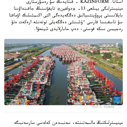
استانا. KAZINFORM - قىتايدىڭ سۋ رەسۋرستارى
مينيسترلىگى بيىلعى 13- «دولفين» تايفۋنىنىڭ جاقىنداۋىنا
بايلانىستى پروۆينتسيالىق دەڭگەيدەگى التى اكىمشىلىك اۋماقتا
سۋ تاسقىنىنا قارسى ءۇشىنشى دەڭگەيلى توتەنشە ارەكەت ەتۋ
رەجيمىن ىسكە قوستى، دەپ حابارلايدى شينحۋا.
Фото: Xinhua
مينيسترلىكتىڭ مالىمەتىنشە، سەنبىدەن كەلەسى سارسەنبىگە