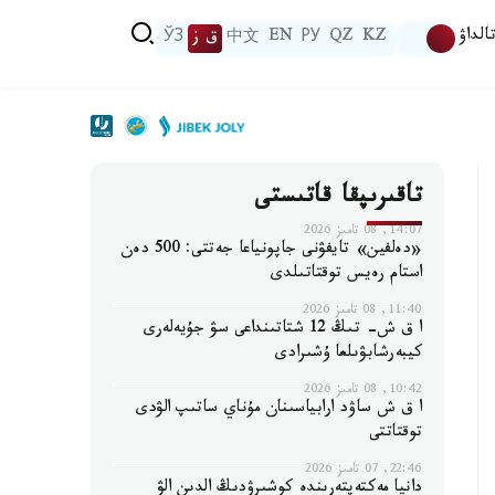
الداۋ
KZ
QZ
РУ
EN
中文
ق ز
ЎЗ
تاقىرىپقا قاتىستى
14:07, 08 تامىز 2026
«دەلفين» تايفۋنى جاپونياعا جەتتى: 500 دەن
استام رەيس توقتاتىلدى
11:40, 08 تامىز 2026
ا ق ش- تىڭ 12 شتاتىنداعى سۋ جۇيەلەرى
كيبەرشابۋىلعا ۇشىرادى
10:42, 08 تامىز 2026
ا ق ش ساۋد ارابياسىنان مۇناي ساتىپ الۋدى
توقتاتتى
22:46, 07 تامىز 2026
دانيا مەكتەپتەرىندە كوشىرۋدىڭ الدىن الۋ