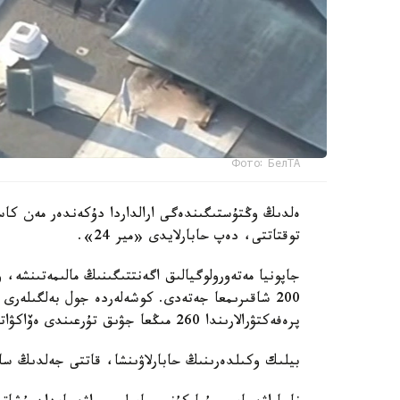
Фото: БелТА
توقتاتتى، دەپ حابارلايدى «مير 24».
جاپونيا مەتەورولوگيالىق اگەنتتىگىنىڭ مالىمەتىنشە،
200 شاقىرىمعا جەتەدى. كوشەلەردە جول بەلگىلەرى
پرەفەكتۋرالارىندا 260 مىڭعا جۋىق تۇرعىندى ەۆاكۋاتسيالاۋ جاريالانىپ، ۋاقىتشا ورنالاستىرۋ پۋنكتتەرى دايىندالدى.
بيلىك وكىلدەرىنىڭ حابارلاۋىنشا، قاتتى جەلدىڭ سالدارىنان 70 جاستاعى ءۇش ادام جەڭىل 