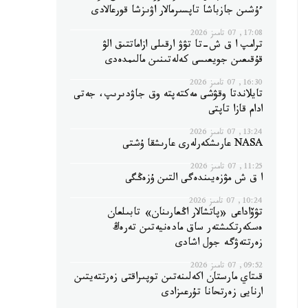
ءۇشىن جازباشا تاپسىرمالار اۋىزشا قورعالادى
17:08, 07 تامىز 2026
ترامپ ا ق ش-تا تۋۋ ارقىلى ازاماتتىق الۋ
قۇقىعىن جويعىسى كەلەتىنىن مالىمدەدى
16:30, 07 تامىز 2026
تايلاندتا وقۋشى مەكتەپتە وق جاۋدىرىپ، جەتى
ادام قازا تاپتى
13:24, 07 تامىز 2026
NASA عارىشكەرلەرى عارىشقا ۇشتى
11:25, 07 تامىز 2026
ا ق ش مۋزەيىندەگى التىن ۇزەڭگى
10:24, 07 تامىز 2026
تۋۆاداعى «پاتشالار اڭعارىنان» تابىلعان
ەسكەرتكىشتەر ساق مادەنيەتىن تەرەڭ
زەرتتەۋگە جول اشادى
09:52, 07 تامىز 2026
قىتاي مارستان اكەلىنەتىن توپىراقتى زەرتتەيتىن
ارنايى زەرتحانا تۇرعىزادى