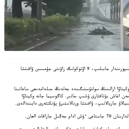
ەلدىڭ وڭتۇستىگىندەگى ارالداردا دۇكەندەر مەن كاسىپورىندار جابىلىپ، 9 اۆتوكولىك زاۋىتى جۇمىسىن ۋاقىتشا
 وكيناۆا ارالىنىڭ سولتۇستىگىندە جەلدىڭ جىلدامدىعى ساعاتىنا
 مەن اعاش بۇتاقتارى ۇشىپ جاتىر. كاگوسيما جانە وكيناۆا
جاراقات العان.