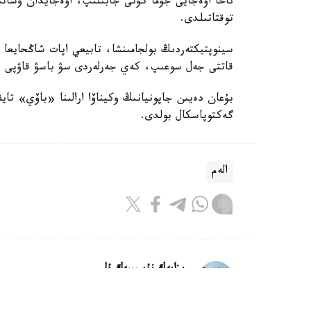
ناحا اۋەجايى جۇما كۇنى جابىلىپ، اۋەجايدان ۇشاتىن
توقتاتىلدى.
قاتتى جەل سوعىپ، كەي جەرلەردى سۋ باسۋ قاۋپى با
گەكتوپاسكال بولدى.
الەم
ريزابەك نۇسىپبەك ۇلى
اۆتور