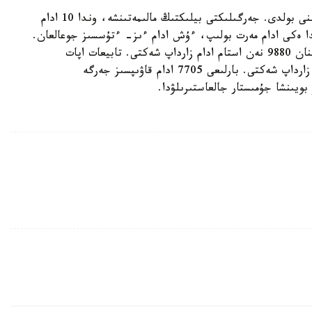
نوسەر جاۋىن سالدارىنان يحاي قالاشىعىندا سۋ تاسقىنى بولدى. جەرگىلىكتى بيلىكتىڭ مالىمەتىنشە، وندا 10 ادام
ا ەكى ادام مەرت بولىپ، ءۇش ادام ءىز- ءتۇسسىز جوعالعان.
يحايا مەن گاوياندا تولاسسىز جاۋعان جاڭبىر سالدارىنان 9880 نەن استام ادام زارداپ شەكتى. تابيعات اپات
سالدارىنان جولدار شايىلىپ، ۇيلەر مەن ەگىستىكتەر زارداپ شەكتى. بارلىعى 7705 ادام قاۋىپسىز جەرگە
ويىنشا جۇمىستار جالعاستىرىلۋدا.