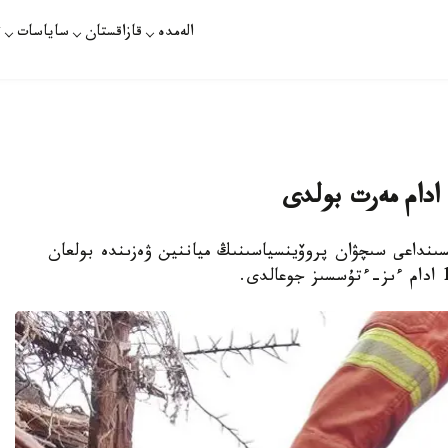
الەمدە
قازاقستان
ساياسات
ت
ىنداعى سىچۋان پروۆينسياسىنىڭ مياننين ۋەزىندە بولعان