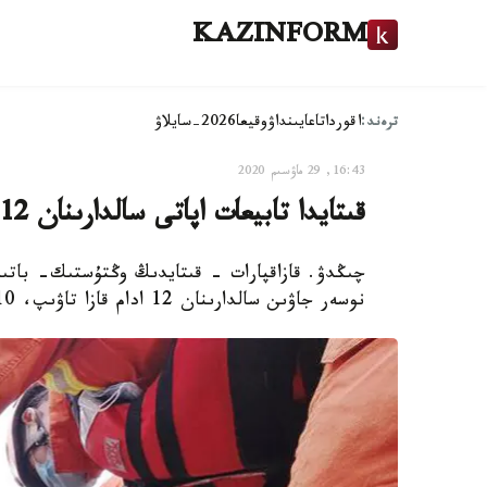
KAZINFORM
ترەند:
اقوردا
تاعايىنداۋ
وقيعا
2026-سايلاۋ
16:43, 29 ماۋسىم 2020
قىتايدا تابيعات اپاتى سالدارىنان 12 ادام مەرت بولدى
چىڭدۋ. قازاقپارات - قىتايدىڭ وڭتۇستىك- باتىس
نوسەر جاۋىن سالدارىنان 12 ادام قازا تاۋىپ، 10 ادام ءىز-ءتۇسسىز جوعالدى.