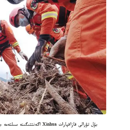
بۇل تۋرالى قازاقپارات Xinhua اگەنتتىگىنە سىلتەمە جاساپ حابارلايدى.