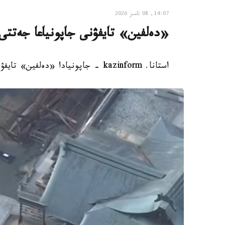
14:07, 08 تامىز 2026
«دەلفين» تايفۋنى جاپونياعا جەتتى: 500 دەن استام رەيس توقتاتى
استانا. kazinform - جاپونيادا «دەلفين» تايفۋنىنا بايلانىستى 500 دەن استام اۋە رەيسى توقتاتىلدى.