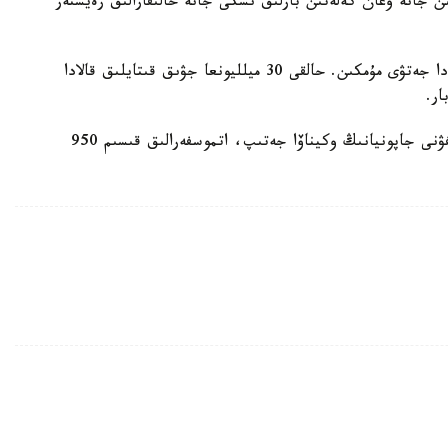
 جانە وعان كەلەتىن بارلىق ىشكى جانە حالىقارالىق رەيستەر
سينوپتيكتەردىڭ بولجامىنشا، تابيعي اپات شاڭحايعا دا جەتۋى مۇمكىن. حالقى 30 ميلليونعا جۋىق قىتايلىق قالادا
ر.
بۇعان دەيىن جاپونيانىڭ وكيناۆا ارالىنا «باۆي» تايفۋنى جاپونيانىڭ وكيناۆا جەتىپ، اتموسفەرالىق قىسىم 950