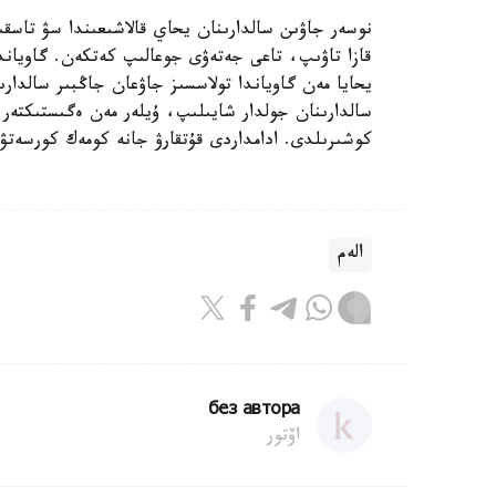
قازا تاۋىپ، تاعى جەتەۋى جوعالىپ كەتكەن. گاوياند
كوشىرىلدى. ادامداردى قۇتقارۋ جانە كومەك كورسەتۋ ب
الەم
без автора
اۆتور