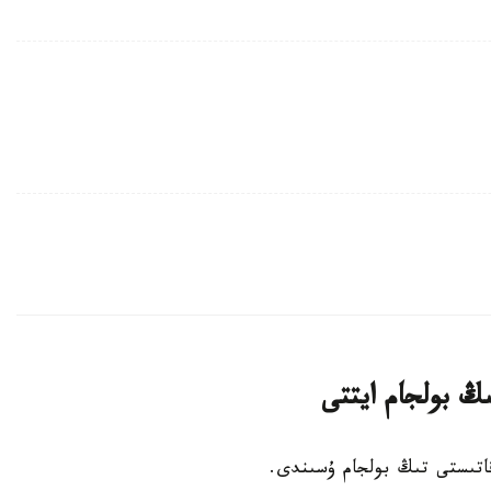
ىڭ بولجام ايتتى
 قاتىستى تىڭ بولجام ۇسىندى.