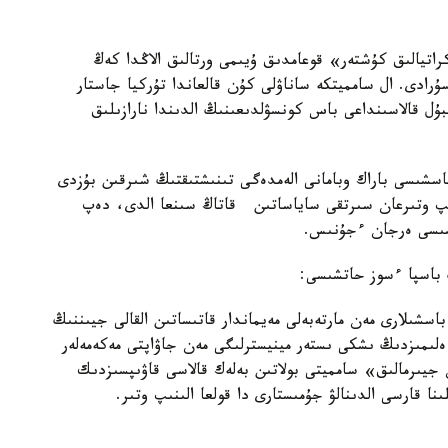
اتيالىق كۇشتەر» قوعامدىق ۇيىمى ورتالىق الاڭدا كەڭ
ۇرادى. ال سامميتكە ساناۋلى كۇن قالعاندا تۇركيا جاستار
ل قالاسىنداعى باس كونسۋلدىعىنىڭ الدىندا نارازىلىق
شىسى باراك وبامانى الەمدەگى تىنىشتىقتىڭ شىرقىن بۇزدى
ىپ وتىرعان سىرتقى ساياساتىن قاتاڭ سىنعا الدى، دەپ
لشىسى ەرجان ءجۇنىس.
 باسپا ءسوز حاتشىسى:
 20 ەلدىڭ مەملەكەت باسشىلارى مەن مارتەبەلى مەيماندار قاتىساتىن القالى جيىننىڭ
ەلىمىزدىڭ ىشكى ىستەر مينيسترلىگى مەن جاۋاپتى مەكەمەلەر
 جيىرمالىق» سامميتى بولاتىن بەلەك قالاسى قاۋىپسىزدىك
نا قارسى الدىنالۋ جۇمىستارى دا قولعا الىنىپ وتىر.