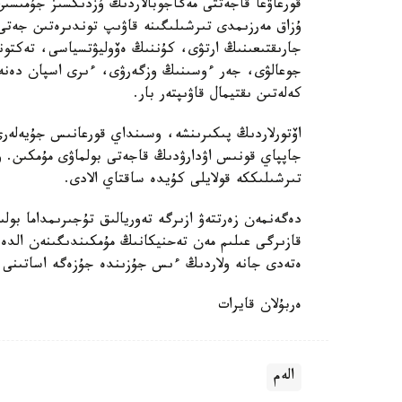
قورعاۋعا قاجەتتى مەگاجوبالاردىڭ ۇزدىكسىز جۇمىسىن
ۇزاق مەرزىمدى تىرشىلىگىنە قاۋىپ توندىرەتىن جەتى 
جارىقتىعىنىڭ ارتۋى، كۇننىڭ ەۆوليۋتسياسى، تەكتو
جوعالۋى، جەر ءوسىنىڭ وزگەرۋى، ءىرى اسپان دەنە
كەلەتىن ىقتيمال قاۋىپتەر بار.
اۆتورلاردىڭ پىكىرىنشە، وسىنداي قورعانىس جۇيەلەرى 
جاپپاي قونىس اۋدارۋدىڭ قاجەتى بولماۋى مۇمكىن. و
تىرشىلىككە قولايلى كۇيدە ساقتاي الادى.
دەگەنمەن زەرتتەۋ ازىرگە تەوريالىق تۇجىرىمداما بول
قازىرگى عىلىم مەن تەحنيكانىڭ مۇمكىندىگىنەن الد
ەتەدى جانە ولاردىڭ ءىس جۇزىندە جۇزەگە اساتىنى ا
ەربۇلان قايرات
الەم