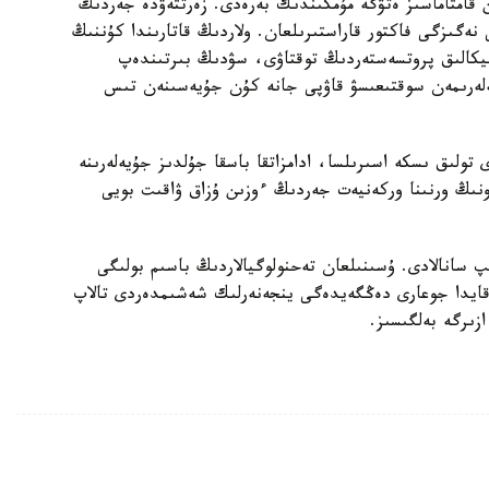
 قامتاماسىز ەتۋگە مۇمكىندىك بەرەدى. زەرتتەۋدە جەردىڭ
نەگىزگى فاكتور قاراستىرىلعان. ولاردىڭ قاتارىندا كۇننىڭ
نيكالىق پروتسەستەردىڭ توقتاۋى، سۋدىڭ بىرتىندەپ
لەرىمەن سوقتىعىسۋ قاۋپى جانە كۇن جۇيەسىنەن تىس
تولىق ىسكە اسىرىلسا، ادامزاتقا باسقا جۇلدىز جۇيەلەرىنە
نىڭ ورنىنا وركەنيەت جەردىڭ ءوزىن ۇزاق ۋاقىت بويى
ىپ سانالادى. ۇسىنىلعان تەحنولوگيالاردىڭ باسىم بولىگى
ەقايدا جوعارى دەڭگەيدەگى ينجەنەرلىك شەشىمدەردى تالاپ
زىرگە بەلگىسىز.