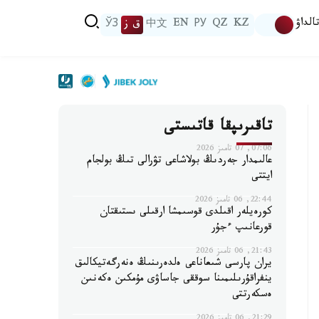
الداۋ
KZ
QZ
РУ
EN
中文
ق ز
ЎЗ
تاقىرىپقا قاتىستى
07:06, 07 تامىز 2026
عالىمدار جەردىڭ بولاشاعى تۋرالى تىڭ بولجام
ايتتى
22:44, 06 تامىز 2026
كورەيلەر اقىلدى قوسىمشا ارقىلى ىستىقتان
قورعانىپ ءجۇر
21:43, 06 تامىز 2026
يران پارسى شىعاناعى ەلدەرىنىڭ ەنەرگەتيكالىق
ينفراقۇرىلىمىنا سوققى جاساۋى مۇمكىن ەكەنىن
ەسكەرتتى