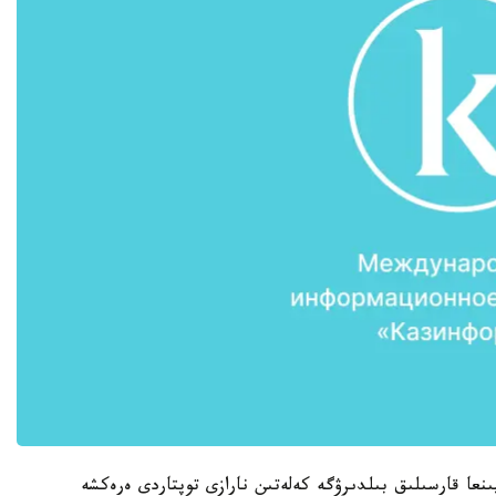
نعا قارسىلىق بىلدىرۋگە كەلەتىن نارازى توپتاردى ەرەكشە