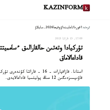
KAZINFORM
ترەند:
اقوردا
تاعايىنداۋ
وقيعا
2026-سايلاۋ
17:09, 15 قاراشا 2015
قاداعالاماق
قاۋىپسىزدىگىن 12 مىڭ پوليتسيا قاداعالايدى.