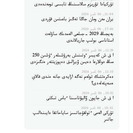
21:29, 06 تامىز 2026
تۇركيادا تۋريزم سالاسىنىڭ تابىسى تومەندەدى
21:04, 06 تامىز 2026
يران مەن ومان جاڭا تەڭىز باعىتىن قۇردى
17:46, 06 تامىز 2026
بەيجىڭ 2029 -جىلعى الەمدىك ساۋلەت
استاناسى بولىپ جاريالاندى
12:39, 06 تامىز 2026
ا ق ش كەيبىر ءوتىنىش بەرۋشىلەر ءۇشىن 250
مىڭ دوللارعا دەيىن ۆيزالىق دەپوزيتتەر ەنگىزدى
12:10, 06 تامىز 2026
دەكرەتتىك تولەم نەگە ازايدى جانە ەندى قالاي
ەسەپتەلەدى؟
10:52, 06 تامىز 2026
ا ق ش جاپون ۆاليۋتاسىنا ءباس تىكتى
10:41, 06 تامىز 2026
تۇركى الەمى ءتولقۇجاتسىز ساياحاتقا دايىندالىپ
جاتىر