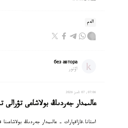
الەم
без автора
اۆتور
07:06, 07 تامىز 2026
عالىمدار جەردىڭ بولاشاعى تۋرالى ت
استانا.قازاقپارات - عالىمدار جەردىڭ بولاشاعىنا