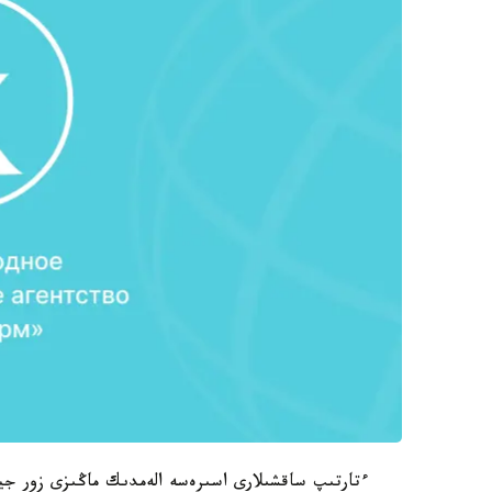
ءتارتىپ ساقشىلارى اسىرەسە الەمدىك ماڭىزى زور جيى