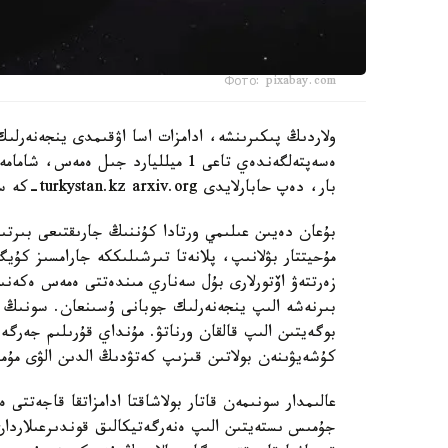
Фото: pixabay.com
ولاردىڭ پىكىرىنشە، ادامزات اسا اۋقىمدى ينجەنەرلىك
بار، دەپ حابارلايدى turkystan.kz arxiv.org-كە سىلتەمە جاساپ.
بۇعان دەيىن عىلىمي ورتادا كۇننىڭ جارىقتىعى بىرت
مۇحيتتار بۋلانىپ، پلانەتا تىرشىلىككە جارامسىز كۇ
زەرتتەۋ اۆتورلارى بۇل سەناري مىندەتتى ەمەس ەكەنىن 
بىرنەشە الىپ ينجەنەرلىك جوبانى ۇسىنعان. سونىڭ ء
بوگەيتىن الىپ قالقان ورناتۋ. مۇنداي قۇرىلىم جەرگ
كۇشەيۋىنەن بولاتىن قىزىپ كەتۋدىڭ الدىن الۋى مۇم
عالىمدار سونىمەن قاتار بولاشاقتا ادامزاتقا قاجەتتى
جۇمىس ىستەيتىن الىپ ەنەرگەتيكالىق قوندىرعىلاردان 