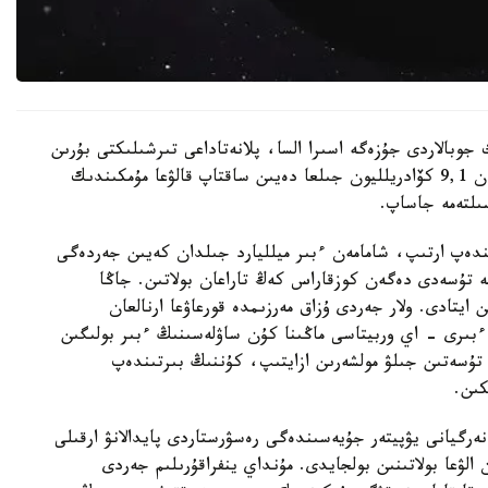
 جوبالاردى جۇزەگە اسىرا السا، پلانەتاداعى تىرشىلىكتى بۇرىن
ەسەپتەلگەندەي تاعى 1 ميلليارد جىل ەمەس، شامامەن 9,1 كۆادريلليون جىلعا دەيىن ساقتاپ قالۋعا مۇمكىندىك
ىندەپ ارتىپ، شامامەن ءبىر ميلليارد جىلدان كەيىن جەردەگى
يگە تۇسەدى دەگەن كوزقاراس كەڭ تاراعان بولاتىن. جاڭا
ايتادى. ولار جەردى ۇزاق مەرزىمدە قورعاۋعا ارنالعان
بىرى - اي وربيتاسى ماڭىنا كۇن ساۋلەسىنىڭ ءبىر بولىگىن
ە تۇسەتىن جىلۋ مولشەرىن ازايتىپ، كۇننىڭ بىرتىندەپ
كىن.
 ەنەرگيانى يۋپيتەر جۇيەسىندەگى رەسۋرستاردى پايدالانۋ ارقىلى
الۋعا بولاتىنىن بولجايدى. مۇنداي ينفراقۇرىلىم جەردى