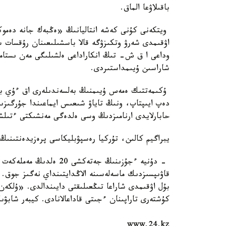
باقىلاۋعا الماق.
ويتكەنى كۇنى كەشە انتاليانىڭ «ەڭبەك جانە دەموكر
اۋقىمدى شەرۋ وتكىزۋگە قالا باسشىلىعىنان رۇقسات س
وداعى ا ق ش- تىڭ انكاراداعى ەلشىلىگى مەن ىستامبۇ
شاراسىن ۇيىمداستىردى.
ۇكىمەتتىك ەمەس ۇيىمنىڭ بەلسەندىلەرى اق ءۇي باس
دەپ ايىپتاپ، ونىڭ تاياۋ شىعىس ايماعىندا جۇرگىز
حابارلايدى ارنامىزدىڭ وسى ەلدەگى مەنشىكتى ءتى
يبراگيم كالىن، تۇركيا رەسپۋبليكاسى پرەزيدەنتىنىڭ
- دۇنيە ءجۇزىنىڭ جەتەكشى
قاۋىپسىزدىك ماسەلەسىنە الاڭدايتىنداي نەگىز جوق. 
بۇل اۋقىمدى شاراعا تىڭعىلىقتى دايىندالدى. «ۇلكەن
كۇشتەرى تاراپىنان ءجىتى قاداعالانادى. كيبەر شابۋىلى
www.24.kz