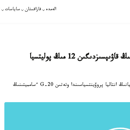
الەمدە
قازاقستان
ساياسات
ت
تۇركيادا وتەتىن حالقارالىق ءسامميتتىڭ قاۋىپسىزدىگىن 12 مىڭ پوليتسيا
استانا. قازاقپارات - 16 - قاراشا كۇندەرى تۇركيانىڭ انتاليا پروۆينتسياسىندا وتەتىن G-20 ءسامميتىنىڭ