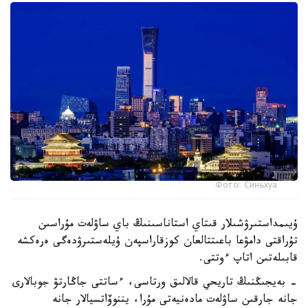
Фото: Синьхуа
ۇيىمداستىرۋشىلار قىتاي استاناسىنىڭ باي ساۋلەت مۇراسىن
تۇراقتى دامۋعا باعىتتالعان كوزقاراسپەن ۇيلەستىرۋدەگى ەرەكشە
قابىلەتىن اتاپ ءوتتى.
- بەيجىڭنىڭ تاريحي قالالىق ورتاسى، ءساتتى جاڭارتۋ جوبالارى
جانە جارقىن ساۋلەت مادەنيەتى مۇرا، يننوۆاتسيالار جانە