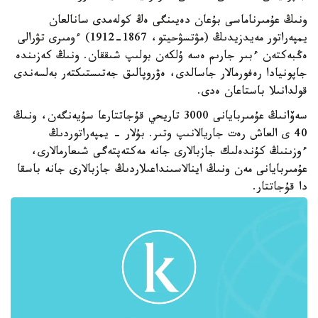
ونىڭ عۇمىرناماسى بۇعان دەيىنگى ەڭ كولەمدى سانالعان
يمپەراتور مەيدزيدىڭ (مۋتسۋحيتو، 1867-1912) ءومىرى تۋرالى
ەڭبەكتەن ءبىر جارىم ەسە ۇلكەن بولىپ شىققان. ونىڭ كەزىندە
جاپونيادا رەفورمالار جاسالدى، ەۋروپالىق جەتىستىكتەر بەلسەندى
قولدانىلا باستاعان ەدى.
سەۆانىڭ عۇمىربايانى 3000 تاريحي قۇجاتتارعا سۇيەنگەن، ونىڭ
40 ى العاش رەت جاريالانىپ وتىر. بۇلار - يمپەراتوردىڭ
ءوزىنىڭ كۇندەلىك جازبالارى جانە مەكتەپتەگى شىعارمالارى،
عۇمىربايانى مەن ونىڭ اينالاسىنداعىلاردىڭ جازبالارى جانە باسقا
دا قۇجاتتار.