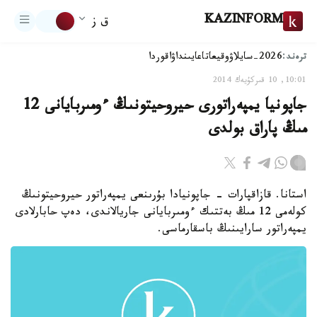
KAZINFORM
ق ز
ترەند:
2026-سايلاۋ
وقيعا
تاعايىنداۋ
اقوردا
10:01, 10 قىركۇيەك 2014
جاپونيا يمپەراتورى حيروحيتونىڭ ءومىربايانى 12
مىڭ پاراق بولدى
استانا. قازاقپارات - جاپونيادا بۇرىنعى يمپەراتور حيروحيتونىڭ
كولەمى 12 مىڭ بەتتىك ءومىربايانى جاريالاندى، دەپ حابارلادى
يمپەراتور سارايىنىڭ باسقارماسى.