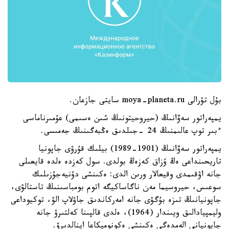
بۇل تۋرالى moya-planeta.ru سايتى جازعان.
يمپەراتور سەۆانىڭ (حيروحيتونىڭ شىن ەسىمى) عۇمىرناماسى
ءبىر توپ عالىمنىڭ 24 -جىلدىق ەڭبەگىنىڭ جەمىسى.
يمپەراتور سەۆانىڭ (1901-1989) بيلىك قۇرۋى جاپونيا
تاريحىنداعى ەڭ ۇزاق كەزەڭ بولدى. سول كەزدە ەلدە قايعىلى
جانە اۋقىمدى وقيعالار ورىن الدى: ەكىنشى دۇنيەجۇزىلىك
سوعىس، حيروسيما مەن ناگاساكيگە اتوم بومباسىنىڭ تاستالۋى،
جاپونيانىڭ تىزە بۇگۋى جانە امەركاندىق جاۋلاپ الۋ، توكيوداعى
وليمپيادالىق ويىندار (1964)، ەلدى قالپىنا كەلتىرۋ جانە
جاپونيانى الەمدەگى ەكىنشى ەكونوميكاعا اينالدىرۋ.