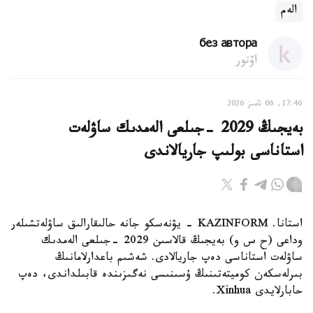
الەم
без автора
اۆتور
17:46, 06 تامىز 2026
بەيجىڭ 2029 -جىلعى الەمدىك ساۋلەت
استاناسى بولىپ جاريالاندى
استانا. KAZINFORM - يۋنەسكو جانە حالىقارالىق ساۋلەتشىلەر
وداعى (ح س و) بەيجىڭ قالاسىن 2029 -جىلعى الەمدىك
ساۋلەت استاناسى دەپ جاريالادى. شەشىم باعدارلامانىڭ
بىرلەسكەن كوميتەتىنىڭ ۇسىنىسى نەگىزىندە قابىلداندى، دەپ
حابارلايدى Xinhua.