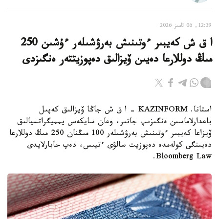
12:39, 06 تامىز 2026
ا ق ش كەيبىر ءوتىنىش بەرۋشىلەر ءۇشىن 250
مىڭ دوللارعا دەيىن ۆيزالىق دەپوزيتتەر ەنگىزدى
استانا. KAZINFORM – ا ق ش جاڭا ۆيزالىق كەپىل
باعدارلاماسىن ەنگىزىپ جاتىر، وعان سايكەس يمميگراتسيالىق
ۆيزاعا كەيبىر ءوتىنىش بەرۋشىلەر 100 مىڭنان 250 مىڭ دوللارعا
دەيىنگى كولەمدە دەپوزيت سالۋى ءتيىس، دەپ حابارلايدى
Bloomberg Law.