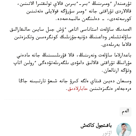
تۇرعىندار ءومىرىنىڭ ءبىر-ءبىرىن قالاي تولىقتىرا الاتىنىن،
قالالاردى تۇراقتى جانە ءومىر سۇرۋگە قولايلى ەتەتىنىن
كورسەتەدى، - دەلىنگەن مالىمدەمەدە.
الەمدىك ساۋلەت استاناسى اتاعى ءۇش جىل سايىن حالىقارالىق
ساۋلەتشىلەر وداعىنىڭ دۇنيەجۇزىلىك كونگرەسىن وتكىزەتىن
قالاعا بەرىلەدى.
باعدارلاما ساۋلەت ونەرىنىڭ، قالا قۇرىلىسىنىڭ جانە مادەني
مۇرانىڭ تۇراقتى قالالىق دامۋدى ىلگەرىلەتۋدەگى ءرولىن اتاپ
وتۋگە ارنالعان.
وسىعان دەيىن قىتاي ەلگە كىرۋ جانە شىعۋ تارتىبىنە جاڭا
ەرەجەلەر ەنگىزەتىنىن
حابارلادىق
.
الەم
باقىتجول كاكەش
اۆتور