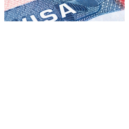
Фото: coximmigration.com
پيلوتتىق جوبا باستاپقىدا دومينيكان رەسپۋبليكاسىنان كەلگەن
ءوتىنىش بەرۋشىلەرگە قاتىستى قولدانىلادى. مەملەكەتتىك
دەپارتامەنتتىڭ مالىمەتىنشە، كونسۋلدىق قىزمەتكەرلەر «قوعام
ءۇشىن ماسىل» دەپ سانالعان جەكە تۇلعالاردان كەپىلدىك تالاپ
ەتە الادى. كەپىلدىك سوماسى ءاربىر جاعدايعا جەكە انىقتالادى.
ا ق ش مەملەكەتتىك دەپارتامەنتىنىڭ وكىلى توممي پيگوتتتىڭ
مالىمدەۋىنشە، «قۇراما شتاتتارىنا يمميگراتسيا - بۇل قۇقىق
ەمەس، ارتىقشىلىق». ول باعدارلاما الەۋمەتتىك قاۋىپسىزدىك
جەلىسىن قورعاۋعا باعىتتالعانىن جانە ءوتىنىش بەرۋشىلەردىڭ