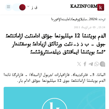
KAZINFORM
ق ز
ترەند:
2026-سايلاۋ
وقيعا
تاعايىنداۋ
اقوردا
15:24, 05 قىركۇيەك 2011
الةم بويئنشا 12 ميلليونعا جؤئق ادامنئث ازاماتتئعئ
جوق - ب ذ ذ-نئث ورتالئق ازياداعئ بوسقئندار
ءئسئ بويئنشا ايماقتئق ذيلةستئرؤشئسئ
الماتئ. 5- قئركذيةك. قازاقپارات /ةربول ازانبةك/ - قازئرگئ تاثدا
الةم بويئنشا ازاماتتئعئ جوق 12 ميلليونعا جؤئق ادام بار.