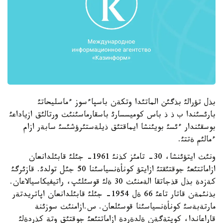
بذل تؤرالئ بذگئن الماتئدا وتكةن باسپاءسوز ءماسليحاتئ
بارئسئندا ب ذ ذ باس كوميسسارئ باسقارماسئنئث ورتالئق ازياداعئ
بوسقئندار ءئسئ بويئنشا ايماقتئق ذيلةستئرؤشئسئ سابةر ازام
ءمالئم ةتتئ.
ونئث ايتؤئنشا، 30- تامئز كذنئ 1961- جئلئ قابئلدانعان
ازاماتتئعئ جوقتئقتئ ازايتؤ كونأةنسياسئنا 50 جئل تولدئ. قازئرگئ
كةزدة بذل قذجاتقا الةمنئث 30 ةلئ قوسئلئپ، راتيفيكاسيالاعان.
بذنئمةن قاتار تاعئ 66 ةل 1954- جئلئ قابئلدانعان اپاتريدتةر
مارتةبةسئ كونأةنسياسئنا قوسئلعان. س.ازامنئث سوزئنة
قاراعاندا، كوپتةگةن ةلدةردة ازاماتتئعئ جوقتئق وتة كذردةلئ