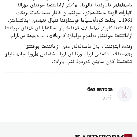
ماسةلةلةر قاتارئندا قالؤدا. «ءبئز ازاماتتئعئ جوقتئق تؤرالئ
اقپارات الؤدئ جةثئلدةتؤ، سونئمةن قاتار مةملةكةتتةردئث
1961- جئلعئ كونأةنسياعا قوسئلؤئنا ئقپال ةتؤمةن اينالئسامئز.
ازاماتتئققا ءاربئر تذلعانئث قذقئعئ بار. حالئقارالئق قذقئق بويئنشا
ازاماتتئعئ جوقتئق مذلدةم بولماؤئ كةرةك»، - دةيدئ س.ازام.
ونئث ايتؤئنشا، بذل ماسةلةلةر مةن ازاماتتئعئ جوقتئق
وثتذستئك-شئعئس ازيا، ورتالئق ازيا، شئعئس ةأروپا جانة تاياؤ
شئعئستا كذن سايئن كذردةلةنئپ بارادئ.
без автора
اۆتور