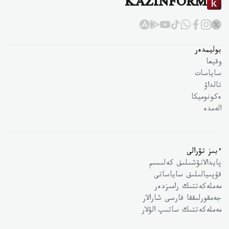
KAZINFORM
بوليمدەر
وقيعا
ساياسات
تالداۋ
ەكونوميكا
الەمدە
ءبىز تۋرالى
پايدالانۋشىلىق كەلىسىم
قۇپىيالىلىق ساياساتى
مەملەكەتتىك رامىزدەر
جەمقورلىققا قارسى شارالار
مەملەكەتتىك ساتىپ الۋلار