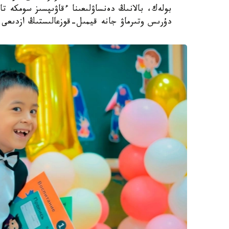
بولەك، بالانىڭ دەنساۋلىعىنا ءقاۋىپسىز سومكە تا
دۇرىس وتىرماۋ جانە قيمىل-قوزعالىستىڭ ازدىعى و