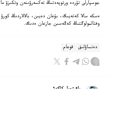
جوسپارلى تۇردە ورتوپەدتىڭ تەكسەرۋىنەن وتكىزۋ ما
ەسكە سالا كەتەيىك، بۇعان دەيىن، بالالاردىڭ كورۋ قا
وفتالمولوگتىڭ كەڭەسىن جازعان ەدىك.
دەنساۋلىق
قوعام
باقىتجول كاكەش
اۆتور
07:45, 07 تامىز 2026
اۋلاسىندا اعاشى كوپ ادامدار جاقسىر