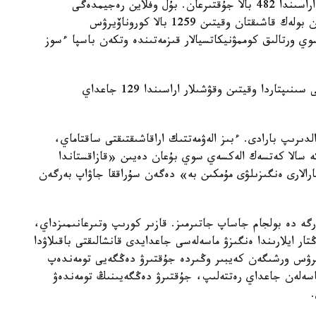
ونىڭ ىشىندە كەزەكشى سىنىپتارعا تىركەلگەن بالالار اراسىندا 482 بالا جۇقتىرعان. بۇل وفلاين رەجيمدەگى
وقۋشىلاردىڭ جالپى سانىنىڭ % 0,05 قۇرايدى. ودان بولەك قاشىقتان وقيتىن 1259 بالا كوروناۆيرۋس
ورتالىق كوممۋنيكاتسيالار قىزمەتىندە وتكەن باسپا ءسوز
ونىڭ ايتۋىنشا وتكەن اپتادا عانا 12 وبلىستا كەزەكشى سىنىپتاردا وقيتىن وقۋشىلار اراسىندا 129 جاعداي
لدىرىپ بارادى. ءبىز الەۋمەتتىك اراقاشىقتىقتى ساقتاماي،
الا كەتسەك الەكسەي سوي بۇعان دەيىن «قازاقستاندا
شارالارى ەنگىزىلۋى مۇمكىن بە» دەگەن سۇراققا جاۋاپ بەرگەن
رگە دە بولجام جاساپ جاتىرمىز. قازىر كورىپ وتىرعانىمىزداي،
تار ايلارىندا ەنگىزۋ ماسەلەسى جاعدايدى قانشالىقتى باقىلاۋدا
ناۆيرۋس ورشىگەن كەيبىر وڭىردە جۇقتىرۋ دەڭگەيى تومەندەپ
ماسەلەن جاعداي رەتتەلىپ، جۇقتىرۋ دەڭگەيىنىڭ تومەندەۋ