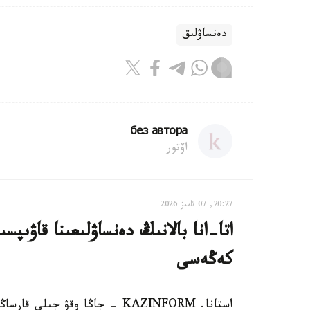
دەنساۋلىق
без автора
اۆتور
20:27, 07 تامىز 2026
اتا-انا بالانىڭ دەنساۋلىعىنا قاۋىپ
كەڭەسى
استانا. KAZINFORM - جاڭا وقۋ ج