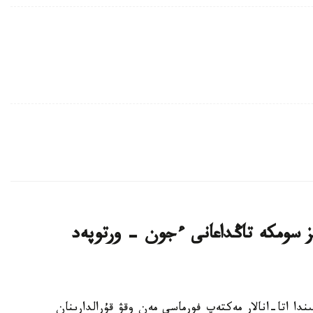
سىز سومكە تاڭداعانى ءجون - ورتوپەد
ىلى قارساڭىندا اتا-انالار مەكتەپ فورماسى مەن وقۋ قۇرالدارىنان