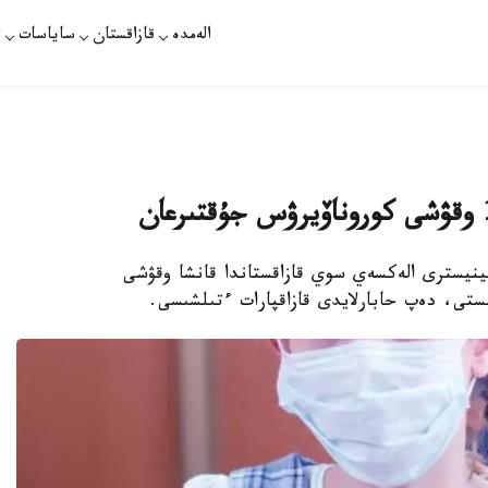
الەمدە
قازاقستان
ساياسات
ت
ينيسترى الەكسەي سوي قازاقستاندا قانشا وقۋشى
ستى، دەپ حابارلايدى قازاقپارات ءتىلشىسى.