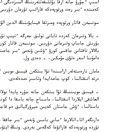
اسىپ ءجۇرۋ جانە ارقا بۇلشىقەتتەرىنىڭ السىزدىگى ا
كەمىندە ءبىر رەت ورتوپەدكە قاراتىپ تۇرعان دۇرىس
سونىمەن قاتار ورتوپەد ومىرتقا قيسايۋىنىڭ الدىن الۋ
بۇرىش جاساپ وتىرعانى دۇرىس. سونىمەن قاتار كورۋ
بالالار تاقتانى جاقسى كورۋ ءۇشىن ۇنەمى ءبىر جاعىن
دامۋىنا اسەر ەتۋى مۇمكىن، - دەدى ول.
مامان نارەستەلەر اراسىندا تۋا بىتكەن قيسىق مويىن
ەرتە انىقتالسا، كوپ جاعدايدا وتاسىز ەمدەلەدى.
- قيسىق مويىننىڭ تۋا بىتكەن جانە جۇرە پايدا بولا
العاشقى ايلاردا انىقتالسا، ماسساج جانە باسقا دا ك
باستالسا، ءۇش جاستان كەيىن حيرۋرگيالىق ەم قاجە
دارىگەر اتا-انالارعا ءسابي باسىن ۇنەمى ءبىر جاققا 