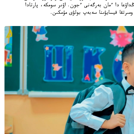
ڭداۋعا دا ءمان بەرگەنى ءجون. اۋىر سومكە، پارتادا
مىرتقا قيسايۋىنا سەبەپ بولۋى مۇمكىن.