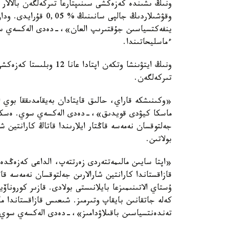
ينفەكتسياسىن جۇقتىرىپ العان»،-دەدى الەكسەي سوي 
ءماسليحاتىندا.
تىركەلگەن.
«وكىنىشكە قاراي، حالىق قايتادان بەيقامدىققا بوي ا
ماسكا كيۋدى قويدىق»،-دەدى الەكسەي سوي. ەسكە س
جەلتوقسان نەمەسە قاڭتار ايلارىندا قاتاڭ كارانتين 
بولاتىن.
«اپتا سايىن مالىمەتتەردى زەرتتەپ، الداعى كەزەڭدە
قازاقستاندا كارانتين شارالارىن جەلتوقسان نەمەسە قاڭ
ۇستاي الاتىنىمىزعا بايلانىستى بولادى. قازىر كورو
كەلە جاتقانىن بايقاپ وتىرمىز. شىعىس قازاقستاندا 
تەندەنتسياسىن باقىلاۋدامىز»،-دەدى الەكسەي سوي.