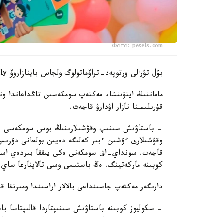
Фото: pexels.com
بۇل تۋرالى ورتوپەد-تراۆماتولوگ ولجاس باينازاروۆ Jibek Joly تەلەارناسىنىڭ باعدارلاماسىندا ءتۇسىندىرىپ بەردى.
ماماننىڭ ايتۋىنشا، مەكتەپ سومكەسىن تاڭداعاندا و
قۇرىلىمىنا نازار اۋدارۋ قاجەت.
قاجەت. سونداي-اق سومكەنى ەكى يىققا بىردەي اس
كوبىنە ماركەتينگ. ەڭ باستىسى وسى تالاپتارعا ساي 
دارىگەر مەكتەپ جاسىنداعى بالالار اراسىندا ومىرتقا 
- سكوليوز كوبىنە باستاۋىش سىنىپتاردا قالىپتاسا با