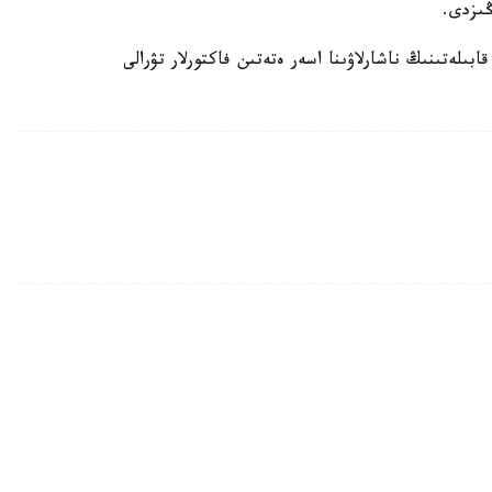
ڭىزدى.
بىلەتىنىڭ ناشارلاۋىنا اسەر ەتەتىن فاكتورلار تۋرالى
اق ۇيىقتايدى