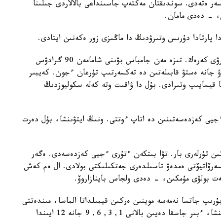
سەر ەتەدى. سوندىقتان مەكتەپ جاسىنداعى بالالاردى جىلىنا
، - دەدى مامان.
دا پارتادا دۇرىس وتىرۋدىڭ دا ماڭىزى زور ەكەنىن ايتادى.
- بالا وتىرعان كەزدە تابانى تولىق جەرگە ءتيىپ تۇرۋى كەرەك. تىزە مەن جامباس بۋىنى شامامەن 90 گرادۋس
 جانە ەستۋ قابىلەتىن دە تەكسەرتىپ تۇرعان ءجون. كەيبىر
ا قيسايىپ وتىرادى. بۇل دا ۋاقىت وتە كەلە سكوليوزدىڭ
 ءجيى كەزدەسەتىنىن دە اتاپ ءوتتى. ونىڭ ايتۋىنشا، بۇل دەرت
تىن تۇرلەرى بار. تۋا بىتكەن ءتۇرى ءجيى كەزدەسەدى. ەگەر
ونسەرۆاتيۆتى ەمدەۋ تاسىلدەرى جەتكىلىكتى بولادى. ال ەم كەش
ت بولۋى مۇمكىن، - دەدى ولجاس باينازاروۆ.
بۇرىپ جاتسا نەمەسە موينىن ەركىن قيمىلداتا الماسا، مىندەتتى
تۇردە ورتوپەدكە قاراتۋعا كەڭەس بەردى. ونىڭ ايتۋىنشا، ءبىر جاسقا دەيىن بالانى 1, 3, 6, 9 جانە 12 ايىندا