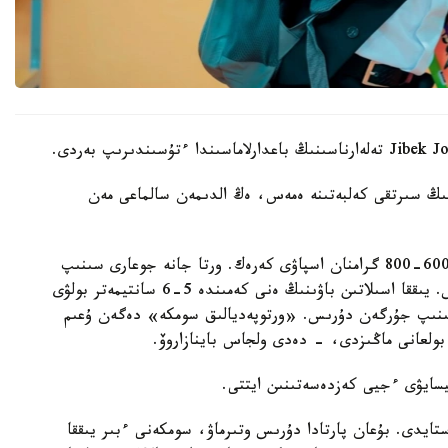
نىڭ سىرتقى كەلبەتىنە ەمەس، ەڭ الدىمەن سالماعى مەن
- باستاۋىش سىنىپ وقۋشىلارىنىڭ بوس سومكەسى 600-800 گرامنان اسپاۋى كەرەك. ورتا جانە جوعارى سىنىپ
وقۋشىلارى ءۇشىن ءبىر كەلىگە دەيىن بولعانى دۇرىس. يىققا اسىلاتىن باۋىنىڭ ەنى كەمىندە 5-6 سانتيمەتر بولۋى
ىنىپ جۇرگەن دۇرىس. «ورتوپەديالىق سومكە» دەگەن ۇعىم
بولعانى ماڭىزدى، - دەدى ولجاس باينازاروۆ.
قيسايۋى ءجيى كەزدەسەتىنىن ايتتى.
ستايدى. بۇعان پارتادا دۇرىس وتىرماۋ، سومكەنى ءبىر يىققا