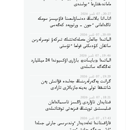
ماماندىقتارعا ءبولىندى
20:27, 07 تامىز 2026
اتا-انا بالانىڭ دەنساۋلىعىنا قاۋىپسىز سومكە
تاڭداعانى ءجون - ورتوپەد كەڭەسى
20:09, 07 تامىز 2026
الماتىدا جالعان مەملەكەتتىك تىركەۋ نومىرلەرىن
ساتقان كۇدىكتى قولعا ءتۇستى
19:46, 07 تامىز 2026
الماتىدا «بايسات» بازارى اۋكسيوندا 24 ميلليارد
تەڭگەگە ساتىلدى
19:29, 07 تامىز 2026
گرانت يەگەرلەرىنىڭ جەلىدە قۋانىش پەن
شاتتىققا تولى بەينەجازبالارى تارادى
18:21, 07 تامىز 2026
قىتايدان تاۋاردى زاڭسىز تاسىمالداعان
قىلمىستىق توپتىڭ قىزمەتى توقتاتىلدى
17:43, 07 تامىز 2026
قازاقستاندا تەلەديدار ءوندىرىسى جارتى جىلدا