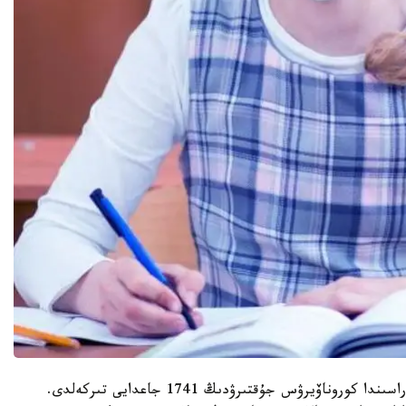
«وقۋ جىلىنىڭ باسىنان باستاپ مەكتەپ وقۋشىلارى اراسىندا كوروناۆيرۋس جۇقتىرۋدىڭ 1741 جاعدايى تىركەلدى.