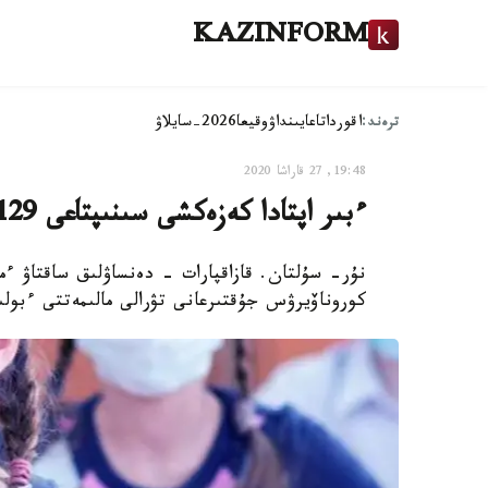
KAZINFORM
ترەند:
اقوردا
تاعايىنداۋ
وقيعا
2026-سايلاۋ
19:48, 27 قاراشا 2020
ءبىر اپتادا كەزەكشى سىنىپتاعى 129 وقۋشى كوروناۆيرۋس جۇقتىرعان
نۇر- سۇلتان. قازاقپارات - دەنساۋلىق ساقتاۋ ءم
كوروناۆيرۋس جۇقتىرعانى تۋرالى مالىمەتتى ءبولى