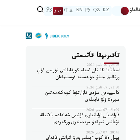
الداۋ
KZ
QZ
РУ
EN
中文
ق ز
ЎЗ
تاقىرىپقا قاتىستى
22:08, 07 تامىز 2026
استانادا 10 نان استام كوپقاباتتى تۇرعىن ءۇي
ورتالىق جىلۋ جۇيەسىنە قوسىلماعان
21:30, 07 تامىز 2026
كاسپيدەن سۋدى تازارتۋعا كومەكتەسەتىن
سيرەك ۇلۋ تابىلدى
21:09, 07 تامىز 2026
قازاقستان ازاماتتارى ءۇشىن شەتەلدە بالانىڭ
تۋعانىن تىركەۋ ەرەجەلەرى وزگەردى
20:45, 07 تامىز 2026
بيىل ەڭ كوپ ءبىلىم بەرۋ گرانتى قانداي