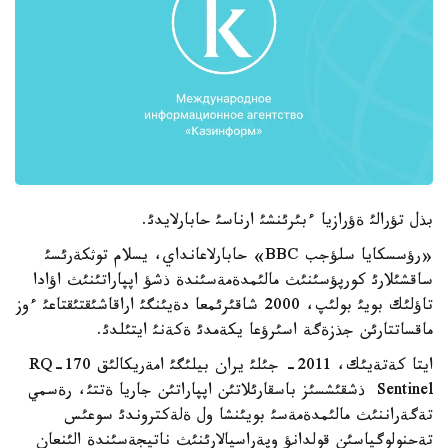
بذل تؤرالئ ةؤرازيا ءبئرئنشئ ارناسئ حابارلايدئ.
«رؤسسكايا سلؤجب BBC» حابارلاعانداي، يسلام توثكةرئسئ
ساقشئلارئ كورپؤسئنئث مالئمدةمةسئندة ذشؤ اپپاراتئنئث اؤادا
تاؤلئك بويئ بولئپ، 2000 شاقئرئمعا دةيئنگئ اراقاشئقتئقتاعئ ءوز
ماقساتتارئن جذزةگة اسئرؤعا يكةمدئ ةكةنئ ايتئلدئ.
ايتا كةتةيئك، 2011- جئلئ يران بيلئگئ امةريكالئق RQ-170
Sentinel ذشقئشسئز باسقارئلاتئن اپپاراتئن جاريا ةتتئ، رةسمي
تةگةراننئث مالئمدةمةسئ بويئنشا ول ةلةكتروندئ سوعئس
تةحنولوگياسئن قولدانؤ وپةراسيالارئنئث ناتيجةسئندة الئنعان