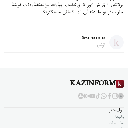
بولاتئن. ا ق ش ءوز كةزةگئندة اپپارات يراندئقتاردئث قولئنا
جارامسئز بولعاندئقتان تذسكةنئن جةتكئزدئ.
без автора
اۆتور
KAZINFORM
بوليمدەر
وقيعا
ساياسات