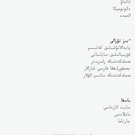
تالداۋ
ەكونوميكا
الەمدە
ءبىز تۋرالى
پايدالانۋشىلىق كەلىسىم
قۇپىيالىلىق ساياساتى
مەملەكەتتىك رامىزدەر
جەمقورلىققا قارسى شارالار
مەملەكەتتىك ساتىپ الۋلار
باسقا
سايت كارتاسى
بايلانىس
جارناما