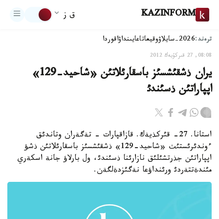
KAZINFORM
ق ز
ترەند:
2026-سايلاۋ
وقيعا
تاعايىنداۋ
اقوردا
08:08, 27 قىركۇيەك 2012
يران ذشقئشسئز باسقارئلاتئن «شاحيد-129»
اپپاراتئن ذسئندئ
استانا. 27- قئركذيةك. قازاقپارات - تةگةران وتاندئق
ءوندئرئستئث «شاحيد-129» ذشقئشسئز باسقارئلاتئن ذشؤ
اپپاراتئن جذرتشئلئق نازارئنا ذسئندئ، ول بارلاؤ جانة اسكةري
مئندةتتةردئ ورئنداؤعا نةگئزدةلگةن.