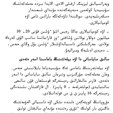
وپەراتسيالىق ليزينگ ارقىلى الادى. الايدا بىزدە مەملەكەتتىك
سۋبسيديا كولەمىن ەسەپتەگەندە مۇنداي شىعىندار
ەسكەرىلمەيدى. سوڭىندا تاۋەكەلگە باراتىن تاعى اۋە
كومپانيالارى.
- اۋە كومپانيالارى جاڭا رەيس اشۋ ءۇشىن قۇنى 20- 30
ميلليون دوللار بولاتىن ۇشاقتى ءوز قاراجاتىنا ساتىپ الۋى كەرەك
بولادى. جەرگىلىكتى تاسىمالداۋشىلار ءۇشىن بۇل وڭاي ەمەس،
- دەيدى ادىلبەك ومىراليەۆ.
سالىق ساياساتى دا اۋە بيلەتتىنىڭ باعاسىنا اسەر ەتەدى
اۋە بيلەتتەرىنىڭ باعاسى تەك سۋبسيدياعا بايلانىستى ەمەس.
وعان مەملەكەت جۇرگىزىپ وتىرعان سالىق ساياساتى دا اسەر
ەتەدى. قازىر حالىقارالىق رەيستەرگە قوسىلعان قۇن سالىعى
سالىنبايدى (مولشەرلەمە - 0 پايىز) . ال قازاقستان ىشىندەگى
رەيستەرگە 16 پايىز ق ق س قولدانىلادى.
ەۋروپانىڭ كوپتەگەن ەلىندە ىشكى اۋە تاسىمالى الەۋمەتتىك
ماڭىزى بار كولىك ءتۇرى رەتىندە مۇنداي سالىقتان تولىق