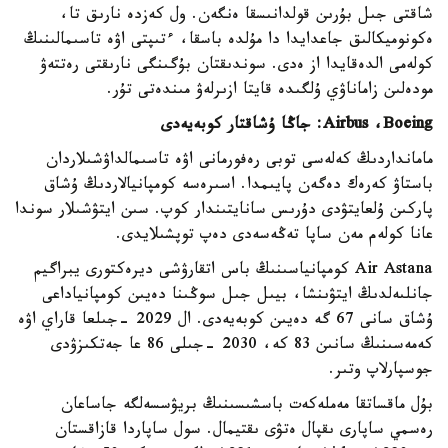
شاقتى جىل بۇرىن قولدانىسقا ەنگەن. ول كەزدە نارىق تا،
ەكونوميكالىق جاعدايدا دا مۇلدە باسقا، ءتىپتى اۋە تاسىمالىنىڭ
كولەمى الدەقايدا از ەدى. سوندىقتان بۇگىنگى نارىقتى رەتتەۋ
مودەلىن زاماناۋي ۇلگىدە قايتا ازىرلەۋ مىندەتى تۇر.
Airbus ،Boeing: جاڭا ۇشاقتار كوبەيەدى
مامانداردىڭ كەلەسى توبى رەفورمانى اۋە تاسىمالداۋشىلاردان
باستاۋ كەرەك دەگەن پايىمدا. اسىرەسە كومپانيالاردىڭ ۇشاق
پاركىن ۇلعايتۋدى دۇرىس سانايتىندار كوپ. سىن ايتۋشىلار سوندا
عانا كولەم مەن ساپا تەڭەسەدى دەپ توپشىلايدى.
Air Astana كومپانياسىنىڭ باس اتقارۋشى ديرەكتورى يبراگيم
جانلىەلدىڭ ايتۋىنشا، بيىل جىل سوڭىنا دەيىن كومپانياداعى
ۇشاق سانى 67 گە دەيىن كوبەيەدى. ال 2029 -جىلعا قاراي اۋە
كەمەسىنىڭ سانىن 83 كە، 2030 -جىلى 86 عا جەتكىزۋدى
جوسپارلاپ وتىر.
بۇل ماقساتقا مەملەكەت باسشىسىنىڭ بريۋسسەلگە جاساعان
رەسمي ساپارى ىقپال ەتۋى ىقتيمال. سول ساپاردا قازاقستان