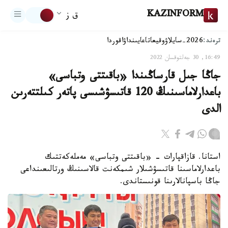
KAZINFORM
ق ز
ترەند:
2026-سايلاۋ
وقيعا
تاعايىنداۋ
اقوردا
16:49, 30 جەلتوقسان 2022
جاڭا جىل قارساڭىندا «باقىتتى وتباسى»
باعدارلاماسىنىڭ 120 قاتىسۋشىسى پاتەر كىلتتەرىن
الدى
استانا. قازاقپارات - «باقىتتى وتباسى» مەملەكەتتىك
باعدارلاماسىنا قاتىسۋشىلار شىمكەنت قالاسىنىڭ ورتالىعىنداعى
جاڭا باسپانالارىنا قونىستاندى.