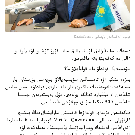
فوتو: الەكساندر پاۆسكي / Kazinform
دەمەك، حالىقارالىق اۆياتسيالىق حاب قۇرۋ ءۇشىن اۋە پاركىن
ءالى دە كەڭەيتۋ وتە ماڭىزدى.
سۋبسيديا: قولداۋ ما، قولبايلاۋ ما؟
بىزدە ىشكى اۋە تاسىمالىن سۋبسيديالاۋ جۇيەسى بۇرىننان بار.
مەملەكەت الەۋمەتتىك ماڭىزى بار باعىتتاردى قولداۋعا جىل سايىن
شامامەن 7 ميلليارد تەڭگە بولەدى. بۇل رەيستەرمەن جىلىنا
شامامەن 500 مىڭعا جۋىق جولاۋشى قاتىنايدى.
دەگەنمەن مۇنداي قولداۋعا قاتىستى ساراپشىلاردىڭ پىكىرى
ءارتۇرلى. مىسالى، VietJet Qazaqstan كومپانياسىنىڭ باسقارما
ءتوراعاسى ادىلبەك ومىراليەۆتىڭ پايىمىنشا، مەملەكەت اۋە