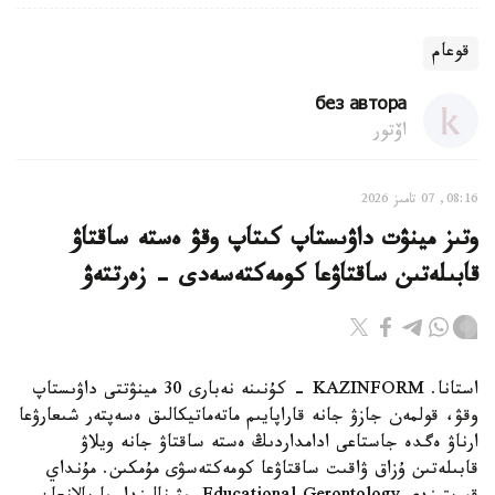
قوعام
без автора
اۆتور
08:16, 07 تامىز 2026
وتىز مينۋت داۋىستاپ كىتاپ وقۋ ەستە ساقتاۋ
قابىلەتىن ساقتاۋعا كومەكتەسەدى - زەرتتەۋ
استانا. KAZINFORM - كۇنىنە نەبارى 30 مينۋتتى داۋىستاپ
وقۋ، قولمەن جازۋ جانە قاراپايىم ماتەماتيكالىق ەسەپتەر شىعارۋعا
ارناۋ ەگدە جاستاعى ادامداردىڭ ەستە ساقتاۋ جانە ويلاۋ
قابىلەتىن ۇزاق ۋاقىت ساقتاۋعا كومەكتەسۋى مۇمكىن. مۇنداي