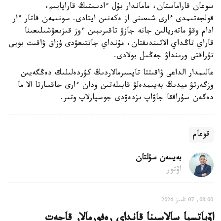
سوعان قاراماستان، ماماندار بۇل ءادىستىڭ قاراپايىم،
قولجەتىمدى ءارى شىعىنى از ەكەنىن ايتادى. سونىمەن قاتار ءار
ادام وقۋ ماتەريالىن جانە جازۋ تاقىرىبىن ءوز قىزىعۋشىلىعىنا
قاراي تاڭداي الاتىندىقتان، مۇنداي جاتتىعۋدى ۇزاق ۋاقىت بويى
تۇراقتى ورىنداۋ جەڭىل بولادى.
عالىمدار الداعى ۋاقىتتا تاپسىرمالاردىڭ كۇردەلىلىك دەڭگەيىن
وزگەرتۋ ميدىڭ بەيىمدەلۋ قابىلەتىن ودان ءارى جاقسارتا الا ما
دەگەن سۇراققا جاۋاپ ىزدەۋدى جوسپارلاپ وتىر.
قوعام
بەيسەن سۇلتان
اۆتور
08:00, 07 تامىز 2026
اۆياتسيا سالاسىنا قانداي رەفورمالار قاجەت