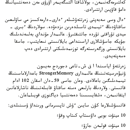
كەلتىرمەگەنىمەن، بولاشاقتا التسگەيمەر اۋرۋى مەن دەمەنتسيانىڭ
دامۋ قاۋپىن ارتتىرادى.
ءدال وسى سەبەپتى زەرتتەۋشىلەر ءدارى-دارمەكسىز مي ساۋلىعىن
ساقتاۋدىڭ ءتيىمدى تاسىلدەرىن ىزدەۋدە. سولاردىڭ ءبىرى -
ميدى تۇراقتى تۇردە جاتتىقتىرۋ. عالىمدار مۇنداي بەلسەندىلىك
جۇيكە جاسۋشالارى اراسىنداعى بايلانىستى نىعايتىپ، جاسقا
بايلانىستى وزگەرىستەرگە توزىمدىلىكتى ارتتىرادى دەپ
ەسەپتەيدى.
زەرتتەۋ اياسىندا ا ق ش-تاعى دجوردج مەيسون
ۋنيۆەرسيتەتىنىڭ عالىمدارى StrongerMemory باعدارلاماسىنىڭ
تيىمدىلىگىن باعالادى. وعان جاسى 59-دان اسقان 102 ادام
قاتىستى. ولاردىڭ بارلىعى ەستە ساقتاۋ قابىلەتىنىڭ ناشارلاعانىن
ايتقانىمەن، ەشقايسىسىنا دەمەنتسيا دياگنوزى قويىلماعان.
قاتىسۋشىلارعا كۇن سايىن ءۇش تاپسىرمانى ورىنداۋ ۇسىنىلدى:
10 مينۋت بويى داۋىستاپ كىتاپ وقۋ؛
10 مينۋت قولمەن جازۋ؛