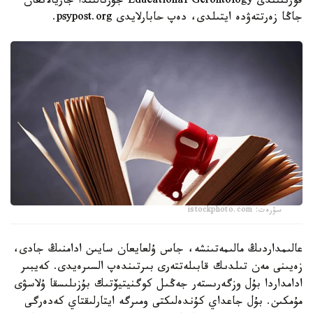
قورىتىندى Educational Gerontology جۋرنالىندا جاريالانعان
جاڭا زەرتتەۋدە ايتىلدى، دەپ حابارلايدى psypost.org.
سۋرەت: istockphoto.com
عالىمداردىڭ مالىمەتىنشە، جاس ۇلعايعان سايىن ادامنىڭ جادى،
زەيىنى مەن تىلدىك قابىلەتتەرى بىرتىندەپ السىرەيدى. كەيبىر
ادامداردا بۇل وزگەرىستەر جەڭىل كوگنيتيۆتىك بۇزىلىسقا ۇلاسۋى
مۇمكىن. بۇل جاعداي كۇندەلىكتى ومىرگە ايتارلىقتاي كەدەرگى