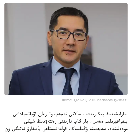
Фото: QAZAQ AIR баспасөз қызметі
ساراپشىنىڭ پىكىرىنشە، سالانى تەجەپ وتىرعان اۆياتسياداعى
ينفراقۇرىلىم ەمەس، بار گاپ نارىقتى رەتتەۋدىڭ شيكى
مودەلىندە. سەبەبىنە ۇڭىلسەك، قولدانىستاعى باسقارۋ تەتىگى ون