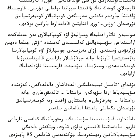
تاسىمالداۋشىلاردى تۇراقتى قولداماعانى ءجون، كەرىسىنشە
قارجىلاي كومەك تەك ۋاقىتشا سيپاتتا بولعانى دۇرىس. قارجىنىڭ
ۋاقىتشا جاردەم ەكەنىن سەزىنگەن كومپانيالار كوممەرتسيالىق
تۇرعىدان ءوزىن-ءوزى اقتايتىن قادامدارعا باراتىن بولادى.
سونىمەن قاتار ادىلبەك ومىراليەۆ اۋە كومپانيالارى مەن مەملەكەت
اراسىنداعى سۋبسيديالىق كەلىسىمدى كەمىندە ءۇش جىلعا دەيىن
ۇزارتۋدى ۇسىندى. ۇزاق مەرزىمدى جوسپارلاۋ اۋە كومپانيالارىنا
ينۆەستيتسيا تارتۋعا جانە جولاۋشىلار بازاسىن قالىپتاستىرۋعا
كومەكتەسەدى. وسىلايشا، بيۋدجەت قارجىسىنا تاۋەلدىلىك
ازايادى.
مۇنداي ءتاسىل تيىمدىلىگىن الدەقاشان دالەلدەگەن. كەزىندە
سۋبسيدياعا ارقا سۇيەگەن «استانا - تالدىقورعان» جانە
«استانا - جەزقازعان» باعىتتارى ۋاقىت وتە كوممەرتسيالىق
تۇرعىدان ىڭعايلى باعىتقا اينالعانىن بىلەمىز.
مامانداردىڭ ۇسىنىسىنا سۇيەنسەك، رەفورمانىڭ كەلەسى تارماعى
تاريف ساياساتىنا قاتىستى بولۋى شارت. ويتكەنى ەلدەگى
سۋبسيديالاناتىن رەيستەردىڭ جۇكتەمەسى شامامەن 95 پايىزدى