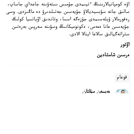
اۋە كومپانيالارىنىڭ ءتيىمدى جۇمىس ىستەۋىنە جاعداي جاساپ،
سالىق جانە سۋبسيديالاۋ جۇيەسىن جەتىلدىرۋ دە ماڭىزدى. وسى
رەفورمالار ۇيلەسىمدى جۇزەگە اسسا، وتاندىق اۆياتسيا كولىك
جۇيەسىن عانا ەمەس، ەكونوميكانىڭ وسۋىنە سەرپىن بەرەتىن
ستراتەگيالىق سالاعا اينالا الادى.
اۆتور
ەرسىن شامشادين
قوعام
بەيسەن سۇلتان
اۆتور
22:29, 06 تامىز 2026
سىر وڭىرىندەگى باقاتام كەسەنەسى مەن سىعاناق