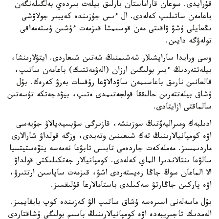
قۇرايدى. سوعان قاراماستان بارلىق بيلەت بىردەي بەلگىلەنگەن
باعامەن ساتىلىپ كەلەدى. ال ءىس جۇزىندە كەيبىر جولاۋشى
ىڭعايلى ۇشۋ ۋاقىتى مەن قوسىمشا قىزمەت ءۇشىن ۇستەمەاقى
تولەۋگە دايىن.
وسى ورايدا ساراپشىلار شەشىمنىڭ شەتىن شىعاردى. ايتۋلارىنشا،
بيلەتتەردىڭ ءبىر بولىگىن ارزان (الەۋمەتتىك) باعامەن ساتىپ،
قالعانىن نارىق باعاسىمەن ساۋدالاۋعا رۇقسات بەرۋ كەرەك. بۇل
ۇشاق بيلەتتەرىن حالىققا قولجەتىمدى ەتىپ، بيۋدجەتكە تۇسەتىن
سالماقتى ازايتادى.
ادىلبەك ومىراليەۆتىڭ سوزىنشە، قازىرگى سۋبسيديالاۋ جۇيەسى
اۋە كومپانيالارىنىڭ تەك شىعىنىن وتەيدى، وزگە قولداۋ شارالارى
ماردىمسىز. مەملەكەت جاردەمى تابىس تابۋعا نەمەسە ينۆەستيتسيا
سالۋعا ىنتالاندىرا الماي كەلەدى. كومپانيالار جەتكىلىكتى قولداۋ
الا الماعان سوڭ جاڭا رەيستەردى اشۋ، قىزمەت ساپاسىن ارتتىرۋ،
اۋە پاركىن جاڭارتۋ سەكىلدى باستامالارعا قۇلىقسىز.
بۇل ماسەلەنى اسىرەسە ۇشاق ساتىپ الۋ كەزىندە كوپ بايقايمىز.
الەمدىك تاجىريبەدە اۋە كومپانيالارىنىڭ باسىم بولىگى ۇشاقتاردى