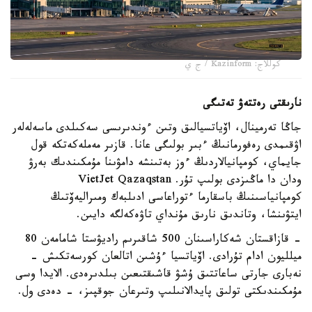
كوللاج: Kazinform / ج ي
نارىقتى رەتتەۋ تەتىگى
جاڭا تەرمينال، اۆياتسيالىق وتىن ءوندىرىسى سەكىلدى ماسەلەلەر
اۋقىمدى رەفورمانىڭ ءبىر بولىگى عانا. قازىر مەملەكەتكە قول
جايماي، كومپانيالاردىڭ ءوز بەتىنشە دامۋىنا مۇمكىندىك بەرۋ
ودان دا ماڭىزدى بولىپ تۇر. VietJet Qazaqstan
كومپانياسىنىڭ باسقارما ءتوراعاسى ادىلبەك ومىراليەۆتىڭ
ايتۋىنشا، وتاندىق نارىق مۇنداي تاۋەكەلگە دايىن.
- قازاقستان شەكاراسىنان 500 شاقىرىم راديۋستا شامامەن 80
ميلليون ادام تۇرادى. اۆياتسيا ءۇشىن اتالعان كورسەتكىش -
نەبارى جارتى ساعاتتىق ۇشۋ قاشىقتىعىن بىلدىرەدى. الايدا وسى
مۇمكىندىكتى تولىق پايدالانىلىپ وتىرعان جوقپىز، - دەدى ول.