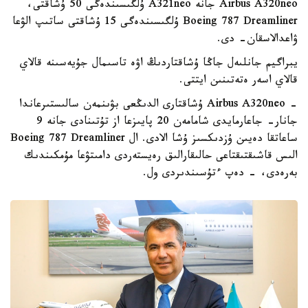
Airbus A320neo جانە A321neo ۇلگىسىندەگى 50 ۇشاقتى،
Boeing 787 Dreamliner ۇلگىسىندەگى 15 ۇشاقتى ساتىپ الۋعا
ۋاعدالاسقان- دى.
يبراگيم جانلىەل جاڭا ۇشاقتاردىڭ اۋە تاسىمال جۇيەسىنە قالاي
قالاي اسەر ەتەتىنىن ايتتى.
- Airbus A320neo ۇشاقتارى الدىڭعى بۋىنمەن سالىستىرعاندا
جانار- جاعارمايدى شامامەن 20 پايىزعا از تۇتىنادى جانە 9
ساعاتقا دەيىن ۇزدىكسىز ۇشا الادى. ال Boeing 787 Dreamliner
الىس قاشىقتىقتاعى حالىقارالىق رەيستەردى دامىتۋعا مۇمكىندىك
بەرەدى، - دەپ ءتۇسىندىردى ول.