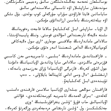
بوساتىلعان نەمەسە جەڭىلدەتىلگەن سالىق رەجيمى ەنگىزىلگەن.
سوندىقتان ساراپشىلار اۋە تاسىمالى سالاسىنداعى سالىق
ساياساتىن قايتا قاراۋدى سۇراپ جۇرگەلى كوپ بولدى. بۇل ىشكى
اۋە بيلەتتەرىنىڭ باعاسىن ارزانداتۋى مۇمكىن.
ال اۆيا- ساراپشى ابىل كەكىلبايەۆ سالاعا قاجەت رەفورمانىڭ
ىشىنە ەڭبەك نارىعىنداعى احۋالدى قوستى. ونىڭ پايىمداۋىنشا،
سالاداعى مامانداردىڭ جالاقىسى جوعارى ءارى سول ەڭبەكاقى
كومپانيالاردىڭ الداعى شىعىنىنا اسەر ەتۋى مۇمكىن.
- قازاقستاندىق مامانداردىڭ ءبىلىمى، تاجىريبەسى مەن كاسىبي
قۇزىرەتى ماڭىزدى. سالاداعى ساپا وتاندىق اۆياتسيانىڭ دامۋىنا
جول اشۋى كەرەك. قازىرگى اۆياتسيادا ۇزاق مەرزىمدى باسەكە،
ارتىقشىلىق ءدال وسى ادامي كاپيتالعا بايلاۋلى، - دەپ
تۇيىندەدى ابىل كەكىلبايەۆ.
قازاقستان سوڭعى جىلدارى اۆياتسيا سالاسىن قارقىندى دامىتىپ
كەلەدى. ءبىراق الەمدىك تاجىريبە كورسەتكەندەي، قۋاتتى
اۆياتسيالىق حاب قۇرۋ ءۇشىن ينفراقۇرىلىمنىڭ ءوزى
جەتكىلىكسىز. ول ءۇشىن نارىقتاعى ەرەجەلەردى وزگەرتۋ كەرەك،