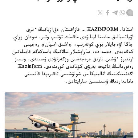
استانا. KAZINFORM - قازاقستان ەۋرازيانىڭ ءىرى
اۆياتسيالىق حابىنا اينالۋدى ماقسات تۇتىپ وتىر. سوعان وراي
جاڭا اۋەجايلار بوي كوتەرىپ، «اشىق اسپان» رەجيمى
كەڭەيدى. دەسە دە، ساراپشىلار سالانىڭ باسەكەگە قابىلەتىن
ارتتىرۋ ءۇشىن نارىق ەرەجەسىن وزگەرتۋدى ۇسىندى، ونسىز
رەفورمانىڭ ناتيجە بەرۋى كۇماندى كورىنەدى. Kazinform
اگەنتتىگىنىڭ اناليتيكالىق شولۋشىسى تاقىرىپقا قاتىستى
مامانداردىڭ ۇسىنىسىن ساراپتادى.