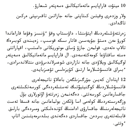
10 مينۋت قاراپايىم ماتەماتيكالىق ەسەپتەر شىعارۋ.
ولار وزدەرى وقيتىن كىتاپتى جانە جازاتىن تاقىرىپتى ەركىن
تاڭدادى.
زەرتتەۋشىلەردىڭ ايتۋىنشا، داۋىستاپ وقۋ ءۇنسىز وقۋعا قاراعاندا
كورۋ مەن ەستۋ جۇيەسىن قاتار ىسكە قوسىپ، زەيىندى كوبىرەك
تالاپ ەتەدى. قولمەن جازۋ ۇساق موتوريكانى دامىتىپ، اقپاراتتى
ەستە ساقتاۋعا كومەكتەسەدى. ال قاراپايىم ماتەماتيكالىق ەسەپتەر
لوگيكالىق ويلاۋدى جانە نازاردى شوعىرلاندىرۋدى ىنتالاندىرادى،
ءبىراق قاتىسۋشىلارعا ارتىق كۇيزەلىس تۋعىزبايدى.
12 اپتادان كەيىن جۇرگىزىلگەن باعالاۋ ناتيجەلەرى
قاتىسۋشىلاردىڭ كوگنيتيۆتىك تەستىلەردەگى كورسەتكىشتەرى
جاقسارعانىن كورسەتتى. دەگەنمەن زەرتتەۋ اۆتورلارى بۇل
وزگەرىستەردىڭ كولەمى اسا ۇلكەن بولماعانىن جانە قىسقا تەست
ناتيجەلەرىنىڭ جاقسارۋى ادامنىڭ كۇندەلىكتى ومىردەگى بارلىق
قابىلەتتەرى بىردەن جاقساردى دەگەندى بىلدىرمەيتىنىن اتاپ
ءوتتى.