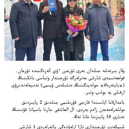
ولار بىرنەشە جىلدان بەرى تۇرعىن ءۇي كەزەگىندە تۇرعان.
قولجەتىمدى شارشى مەترلەرگە تۇرعىندار وتباسى بانكىنىڭ
(«بايتەرەك» حولدينگىنىڭ ەنشىلەس ۇيىمى) نەسيەلەندىرۋى
ارقىلى يە بولىپ وتىر.
باعدارلاما اياسىندا قارجى قۇرىلىمى جىلدىق 2 پايىزدىق
مولشەرلەمەمەن زاەم بەردى. ال العاشقى جارنا باسپانا قۇنىنىڭ
نەبارى 10 پايىزىنا عانا تەڭ.
شىمكەنت تۇرعىندارى تازا ارلەۋدەگى پاتەرلەردى 1 شارشى