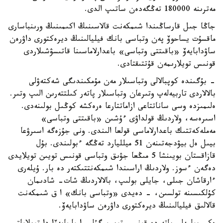
مەترىنە 180000 تەڭگەدەن ساتىپ الدى.
جاڭا جىل قارساڭىندا شىمكەنت قالاسىنىڭ اكىمىنىڭ ورىنباسارى
ماقسۇت يساحوۆ پەن وتباسى بانك فيليالىنىڭ ديرەكتورى داۋرەن
ساۋدابايەۆ «باقىتتى وتباسى» باعدارلاماسىنا قاتىسۋشىلاردى
قونىس تويلارىمەن قۇتتىقتادى.
- بۇگىندە كوپبالالى وتباسىلار مەن مۇمكىندىگى شەكتەۋلى
بالالاردى تاربيەلەپ وتىرعان وتباسىلار پاتەر كىلتتەرىن الىپ وتىر.
ەلىمىزدە وسى ساناتتاعى ازاماتتارعا ەرەكشە كوڭىل بولىنەدى.
اسىرەسە، ولاردىڭ قولداۋى ءۇشىن «باقىتتى وتباسى»
مەملەكەتتىك باعدارلاماسى قولعا الىندى. ونى جۇزەگە اسىرۋعا
بيىل ەل بيۋدجەتىنەن 51 ميلليارد تەڭگە ءبولىندى. بۇل
قازاقستان بويىنشا 5 مىڭعا جۋىق وتباسى قونىس تويىن تويلايدى
دەگەن ءسوز. ولاردىڭ اراسىندا شىمكەنتتىكتەر دە بار. ۇيلەرى
ءارقاشان جىلى، جايلى بولىپ، بالالاردىڭ شات- شادىمان
كۇلكىسىنە تولسىن، - دەيدى «وتباسى بانك» ا ق شىمكەنت
قالالىق فيليالىنىڭ ديرەكتورى داۋرەن ساۋدابايەۆ.