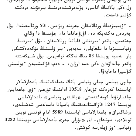
ەكى بولمەلى پاتەردە قونىس تويىن گۇلميرا ماحايەۆا دا تويلاماق.
ول ەكى بالانىڭ اناسى، بۇلدىرشىندەرىنىڭ بىرەۋىنە ەرەكشە
كۇتىم قاجەت.
- ءۇيىمىزدىڭ ورنالاسقان جەرىنە ريزامىن، قالا ورتالىعىندا. بۇل
جەردەن مەكتەپكە دە، اۋرۋحاناعا دا، جۇمىسقا دا وڭاي
جەتەمىن. پاتەر ءبىرىنشى قاباتتا ورنالاسقان، بۇل ءبىزدىڭ
وتباسىمىزعا دا ىڭعايلى، سەبەبى ءبىر ۇلىمنىڭ مۇگەدەكتىگى
بار. نەسيە بويىنشا 83 مىڭ تەڭگە تولەيمىن. بۇل شىمكەنتتە
پاتەر جالداۋدان ەكى ەسە ارزان، - دەپ قۋانىشىمەن ءبولىستى
گۇلميرا ماحايەۆا.
جالپى بيىلعى جىلى وتباسى بانك مەملەكەتتىك باعدارلامالار
اياسىندا كەزەكتە تۇرعان 10518 ادامنىڭ تۇرعىن ءۇي جاعدايىن
جاقسارتۋعا كومەكتەستى. «باقىتتى وتباسى» باعدارلاماسى
بويىنشا 1247 قازاقستاندىقتىڭ باسپانا ماسەلەسى شەشىلدى،
«شاڭىراق» باعدارلاماسى اياسىندا 5989 ادام قونىس تويىن
تويلادى، سونداي- اق «نۇرلى جەر» باعدارلاماسى بويىنشا 3282
وتباسى ءوز ۇيلەرىنە كوشتى.