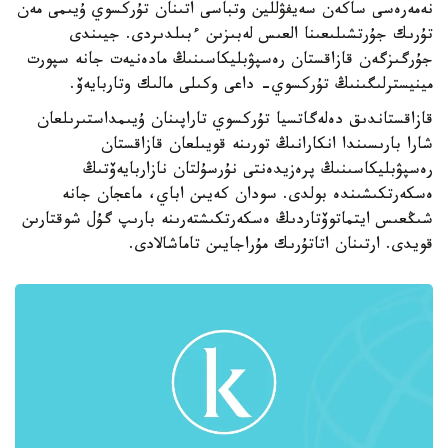
نەمەرەسى ساكەن سەيفۋللين وتباسى اتىنان تۇركسوي ۇيىمى مەن
تۇرىك جۇرتشىلىعىنا العىس لەبىزىن ءبىلدىردى. جيىندى
جۇرگىزگەن قازاقستان رەسپۋبليكاسىنىڭ مادەنيەت جانە سپورت
مينيسترلىگىنىڭ تۇركسوي- داعى وكىلى مالىك وتاربايەۆ.
قازاقستاندىق دەلەگاتسيا تۇركسوي تاراپىنان ۇيىمداستىرىلعان
شارا بارىسىندا انكارانىڭ تورىنە قويىلعان قازاقستان
رەسپۋبليكاسىنىڭ پرەزيدەنتى نۇرسۇلتان نازاربايەۆتىڭ
ەسكەرتكىشىندە بولدى. سودان كەيىن اباي، ماعجان جانە
شىڭعىس ايتماتوۆتاردىڭ ەسكەرتكىشتەرىنە بارىپ گۇل شوقتارىن
قويدى. ارتىنان اتاتۇرىك مۇراجايىن تاماشالادى.