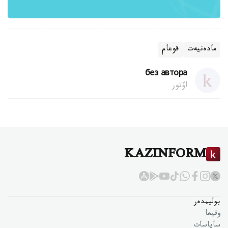
مادەنيەت
قوعام
без автора
اۆتور
KAZINFORM
بوليمدەر
وقيعا
ساياسات