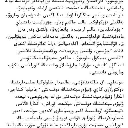
جۋنۋسوۆ، قازاقستان رەسپۋبليكاسىنىڭ تۇركياداعى توتەنشە جانە
وكىلەتتى ەلشىلىكتىڭ مادەنيەت اتاشەسى ازامات وتەپبايەۆ،
قاراعاندى وبلىسى جاڭاارقا اۋدانىنىڭ اكىمى عابدراحمان وماروۆ،
بەلگىلى تۇركولوگ- عالىم حاكىم ومار، جۋرناليست باقتىباي
ءجۇمادىلدين، عالىم ارحيمەد جانعازيەۆ، ۇلتتىق ونەر مەن
مادەنيەتتىڭ قولداۋشىسى، بەلگىلى مەسەنات ساكەن سەيفۋللين،
ق. قۋانىشبايەۆ اتىنداعى اكادەميالىق دراما تەاترىنىڭ اكتەرى
قانات ءجۇنىس، ۇلتتىق پرەزيدەنت وركەسترىنىڭ تالانتتى
ءانشىسى بيبيگۇل ساۋىتوۆا، ساكەن سەيفۋلليننىڭ تۋىسى
اسىلگۇل ءابىش، ەۋرازيا جازۋشىلار وداعىنىڭ ءتوراعاسى ياكۋب
وماروعلى قاتىستى.
سونداي- اق ساكەنتانۋشى- عالىمدار فيلولوگيا عىلىمدارىنىڭ
دوكتورلارى گازي ۋنيۆەرسيتەتىنىڭ دوتسەنتى ءجاميليا كىناجى،
انكارا ۋنيۆەرسيتەتىنىڭ دوتسەنتى مۇرات جەريتوعلى، نيعدە
ۋنيۆەرسيتەتىنىڭ دوتسەنتى حيكمەت قوراش، انكارا قالاسى
ەتيمەسگۋد اۋدانىنىڭ اكىم ورىنباسارى الاددين سونات، ادەبي
شىعارمالاردىڭ اۆتورلىق قۇقىن قورعاۋ ۇيىمى يلەسام- نىڭ
ءتوراعاسى مەحمەت نۇري پارماكسىز جانە تۇركى جۇرتىنىڭ باسقا