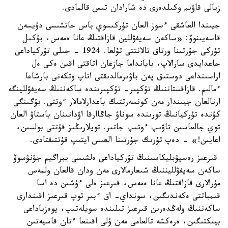
زيالى قاۋىم وكىلدەرى دە شارادان تىس قالمادى.
جيىندا العاشقى ءسوز العان تۇركىسوي باس حاتشىسى دۇيسەن
قاسەيىنوۆ: «ساكەن سەيفۋللين قازاقتىڭ عانا ەمەس، بۇكىل
تۇركى جۇرتىنا ورتاق تالانتتى تۇلعا. 1924 - جىلى تۇركياداعى
جاعدايدى سارالاپ، بايانداما جازعان اتاقتى اقىن ەكى ەل
اراسىنداعى دوستىق پەن باۋىرمالدىقتى اتاپ وتكەنى بارشاعا
ءمالىم. قازاقستاننىڭ تۇكپىر- تۇكپىرىندە ساكەننىڭ سەيفۋللينگە
ارنالعان جيىندار مەن كونسەرتتىك باعدارلامالار ءوتتى. بۇگىنگى
كۇندە تۇركيانىڭ تورىندە سوناۋ جاڭاارقا اۋدانىنان باستاۋ العان
توي جالعاسىن تاۋىپ ءوتىپ جاتىر. تويلارىڭىز قۇتتى بولسىن،
اعايىن!» - دەپ تۇرىك جۇرتىنا العىس ايتىپ قۇتتىقتادى.
قىرعىز رەسپۋبليكاسىنىڭ تۇركياداعى ەلشىسى يبراگيم جۋنۋسوۆ
ساكەن سەيفۋلليننىڭ شىعارمالارى مەن ودان قالعان ولمەس
مۇرالارى قازاقتىڭ عانا ەمەس، قىرعىز ەلى ءۇشىن دە اسا
قىمباتتى ەكەندىگىن، سونداي- اق ءبىر توپ قىرعىز اقىندارى
ساكەننىڭ ولەڭدەرىن قىرعىز تىلىندە سويلەتىپ، پوەزياداعى
بيىكتىگىن، ەرەكشە تالعامى مەن ۇلى اقىنعا ءتان قاسيەتىن