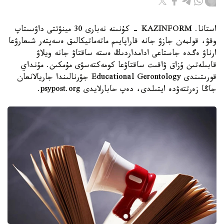
استانا. KAZINFORM - كۇنىنە نەبارى 30 مينۋتتى داۋىستاپ
وقۋ، قولمەن جازۋ جانە قاراپايىم ماتەماتيكالىق ەسەپتەر شىعارۋعا
ارناۋ ەگدە جاستاعى ادامداردىڭ ەستە ساقتاۋ جانە ويلاۋ
قابىلەتىن ۇزاق ۋاقىت ساقتاۋعا كومەكتەسۋى مۇمكىن. مۇنداي
قورىتىندى Educational Gerontology جۋرنالىندا جاريالانعان
جاڭا زەرتتەۋدە ايتىلدى، دەپ حابارلايدى psypost.org.