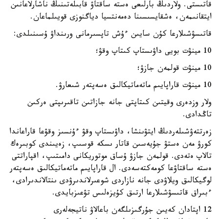
قاتىستى. ولاردىڭ بارلىعى ەستە ساقتاۋ قابىلەتىنىڭ ناشارلاعانىن
ايتقانىمەن، ەشقايسىسىنا دەمەنتسيا دياگنوزى قويىلماعان.
قاتىسۋشىلارعا كۇن سايىن ءۇش تاپسىرمانى ورىنداۋ ۇسىنىلدى:
10 مينۋت بويى داۋىستاپ كىتاپ وقۋ؛
10 مينۋت قولمەن جازۋ؛
10 مينۋت قاراپايىم ماتەماتيكالىق ەسەپتەر شىعارۋ.
ولار وزدەرى وقيتىن كىتاپتى جانە جازاتىن تاقىرىپتى ەركىن
تاڭدادى.
زەرتتەۋشىلەردىڭ ايتۋىنشا، داۋىستاپ وقۋ ءۇنسىز وقۋعا قاراعاندا
كورۋ مەن ەستۋ جۇيەسىن قاتار ىسكە قوسىپ، زەيىندى كوبىرەك
تالاپ ەتەدى. قولمەن جازۋ ۇساق موتوريكانى دامىتىپ، اقپاراتتى
ەستە ساقتاۋعا كومەكتەسەدى. ال قاراپايىم ماتەماتيكالىق ەسەپتەر
لوگيكالىق ويلاۋدى جانە نازاردى شوعىرلاندىرۋدى ىنتالاندىرادى،
ءبىراق قاتىسۋشىلارعا ارتىق كۇيزەلىس تۋعىزبايدى.
12 اپتادان كەيىن جۇرگىزىلگەن باعالاۋ ناتيجەلەرى