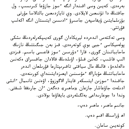
بەرەدى. كەيىن وسى اقىندار انگە ءسوز جازۋعا كىرىسىپ، ول
جاقتىڭ دا تۇنىعىن لايلادى. وي تايازدىعىن بالتالاسا مۇرتى
بۇزىلمايتىن ۇيقاسپەن جاسىرۋ ءادىسىن ايتىستان انگە اكەلىپ
قۇرتتى.
وسى تەكتەس اندەردە ليريكادان گورى كەيىپكەرلەردىڭ ىشكى
پولەميكاسى ءجيى بوي كوتەرەدى. قىز بەن جىگىتتىڭ نازىك
ماحابباتىنان گورى، قارا ءدۇرسىن ءسوز قاعىسى باسىم. قىزدى
الىپ قاشىپ، كەلىن قىلۋ، اۋىلدىڭ قالادان جاقسىراق ەكەنىن
دالەلدەۋ، قالىڭ مال سياقتى تاقىرىپتارعا قۇرىلعان اندەر
ماحابباتتىڭ مۇباراك ءمۇسىنىن ايعىزدايتىنداي كورىنەدى.
جاقىندا ءسوزىن ايتىسكەر قاينار الاگوزوۆ، اۋەنىن تانىمال ءانشى
ادىلەت جاۋعاشار جازعان «ماھىر» دەگەن ءان جارىققا شىقتى.
وندا دا جوعارىداعى بەلگىلەردى بايقاۋعا بولادى.
جانىم ماھىر، ماھىر دەپ،
اھ ۇراسىڭ اقىم دەپ.
كونەيىن ساعان.