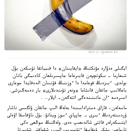
Фото: egemen.kz
ايگىلى ەدۆارد مۋنكتىڭ «ايقايىنان» دا قىمباتقا تۇسكەن بۇل
شىعارما - سكوتچپەن قابىرعاعا جاپسىرىلعان كادىمگى بانان
بولدى. ءبىزدىڭ قوعامدا دا ءوزىنىڭ قۇنىنان الدەقايدا جوعارى
باعالانىپ جاتقان قانشاما «ونەر تۋىندىلارى» بار دەسەڭىزشى.
اسىرەسە ءان ماتىنىندەگى اتتەگەن- ايلار.. .
ماسەلەن، قازاق ەستراداسىندا بەلەڭ الىپ جاتقان ۇلگىسى ناشار
ۇردىستەردىڭ ءبىرى - جاپپاي ءسوز ويناتۋ. بۇل ناۋقاسقا اۋەلى
ايتىسكەرلەر قاتتى شالدىعىپ ەدى. ولەڭنىڭ سوڭعى ەكى
تارماعىن ىشكى ۇيقاسقا ءتۇسىرىپ الىپ، شۋماقتى شۇبىرتا