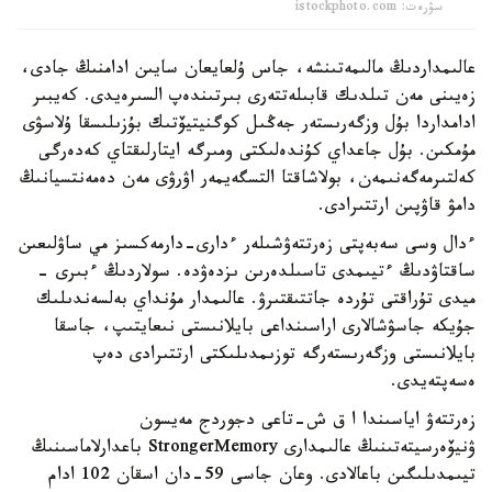
سۋرەت: istockphoto.com
عالىمداردىڭ مالىمەتىنشە، جاس ۇلعايعان سايىن ادامنىڭ جادى،
زەيىنى مەن تىلدىك قابىلەتتەرى بىرتىندەپ السىرەيدى. كەيبىر
ادامداردا بۇل وزگەرىستەر جەڭىل كوگنيتيۆتىك بۇزىلىسقا ۇلاسۋى
مۇمكىن. بۇل جاعداي كۇندەلىكتى ومىرگە ايتارلىقتاي كەدەرگى
كەلتىرمەگەنىمەن، بولاشاقتا التسگەيمەر اۋرۋى مەن دەمەنتسيانىڭ
دامۋ قاۋپىن ارتتىرادى.
ءدال وسى سەبەپتى زەرتتەۋشىلەر ءدارى-دارمەكسىز مي ساۋلىعىن
ساقتاۋدىڭ ءتيىمدى تاسىلدەرىن ىزدەۋدە. سولاردىڭ ءبىرى -
ميدى تۇراقتى تۇردە جاتتىقتىرۋ. عالىمدار مۇنداي بەلسەندىلىك
جۇيكە جاسۋشالارى اراسىنداعى بايلانىستى نىعايتىپ، جاسقا
بايلانىستى وزگەرىستەرگە توزىمدىلىكتى ارتتىرادى دەپ
ەسەپتەيدى.
زەرتتەۋ اياسىندا ا ق ش-تاعى دجوردج مەيسون
ۋنيۆەرسيتەتىنىڭ عالىمدارى StrongerMemory باعدارلاماسىنىڭ
تيىمدىلىگىن باعالادى. وعان جاسى 59-دان اسقان 102 ادام