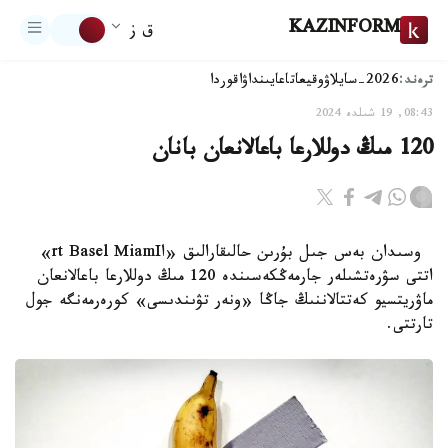
KAZINFORM
ق ز
ترەند:
2026-سايلاۋ
وقيعا
تاعايىنداۋ
اقوردا
08:43, 19 شىلدە 2024
120 مىڭ دوللارعا باعالانعان بانان
وسىدان بەس جىل بۇرىن حالىقارالىق «اrt Basel MiamI»
اتتى سۋرەتشىلەر جارمەڭكەسىندە 120 مىڭ دوللارعا باعالانعان
ماۋريتسيو كەتتالاننىڭ جاڭا «ونەر تۋىندىسى» كورەرمەنگە جول
تارتتى.