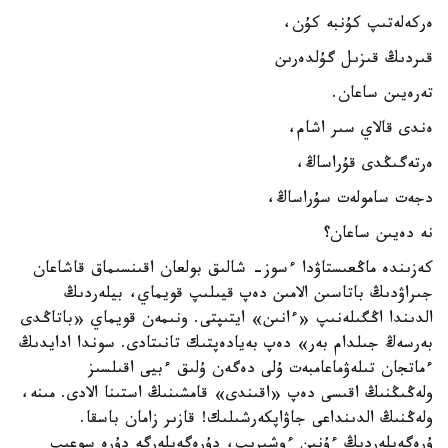
ەركەلەتىپ كۇنبە كۇن،
قىردىڭ قىزىل گۇلدەرىن
تەرەيىن ساعان.
ەندى قالاي سىر اشام،
ەرتەگىڭدى قۇراساڭ،
دجەت سامولەت سۇراساڭ،
نە دەيىن ساعان؟
كەزىندە ماڭعىستاۋدا ءسوز- شالىق بولعان اقىنسىماق قاشاعان
جىراۋدىڭ باتاسىن الامىن دەپ قيىلىپ قويماي، بيلەردىڭ
الدىندا اڭگىلەنىپ «ءانىن» ايتىپتى. ونىمەن قويماي «باتاڭدى
بەرسەڭ جىلدام بەر» دەپ بەيادەپتىك تانىتادى. سوندا ادايدىڭ
ءماتجان تىلەۋماعامبەت ۇلى دەگەن ۇلىق ءبيى اقىلسىز
ولەڭىڭنىڭ اقىسى دەپ «اقىندى» قامشىنىڭ استىنا الادى. مىنە،
ولەڭنىڭ الدىنداعى جاۋاپكەرشىلىك! قازىر زامان باسقا.
ۇرەگەيلەردىڭ ءۇنىن ءوشىرىپ، دۇرەگەيلەرگە دۇرە سوعىپ