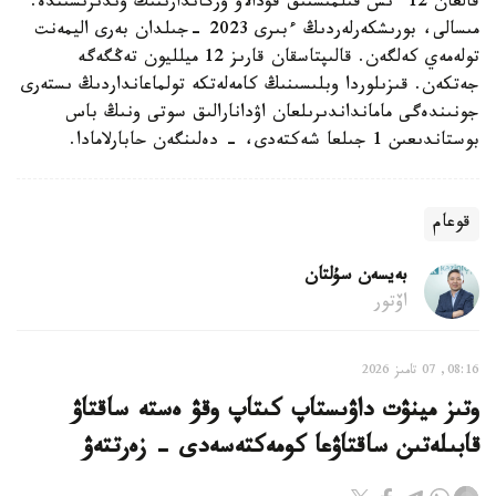
قالعان 12 ءىس قىلمىستىق قۋدالاۋ ورگاندارىنىڭ وندىرىسىندە.
مىسالى، بورىشكەرلەردىڭ ءبىرى 2023 -جىلدان بەرى اليمەنت
تولەمەي كەلگەن. قالىپتاسقان قارىز 12 ميلليون تەڭگەگە
جەتكەن. قىزىلوردا وبلىسىنىڭ كامەلەتكە تولماعانداردىڭ ىستەرى
جونىندەگى مامانداندىرىلعان اۋدانارالىق سوتى ونىڭ باس
بوستاندىعىن 1 جىلعا شەكتەدى، - دەلىنگەن حابارلامادا.
قوعام
بەيسەن سۇلتان
اۆتور
08:16, 07 تامىز 2026
وتىز مينۋت داۋىستاپ كىتاپ وقۋ ەستە ساقتاۋ
قابىلەتىن ساقتاۋعا كومەكتەسەدى - زەرتتەۋ