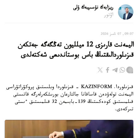
ريزابەك نۇسىپبەك ۇلى
اۆتور
09:07, 07 تامىز 2026
اليمەنت قارىزى 12 ميلليون تەڭگەگە جەتكەن
قىزىلوردالىقتىڭ باس بوستاندىعى شەكتەلدى
قىزىلوردا. KAZINFORM - قىزىلوردا وبلىستىق پروكۋراتۋراسى
اليمەنت تولەۋدەن قاساقانا جالتارعان بورىشكەرلەرگە قاتىستى
قىلمىستىق كودەكستىڭ 139-بابىمەن 32 قىلمىستىق ءىستى
تىركەدى.