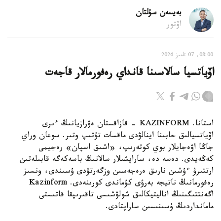
بەيسەن سۇلتان
اۆتور
08:00, 07 تامىز 2026
اۆياتسيا سالاسىنا قانداي رەفورمالار قاجەت
استانا. KAZINFORM - قازاقستان ەۋرازيانىڭ ءىرى
اۆياتسيالىق حابىنا اينالۋدى ماقسات تۇتىپ وتىر. سوعان وراي
جاڭا اۋەجايلار بوي كوتەرىپ، «اشىق اسپان» رەجيمى
كەڭەيدى. دەسە دە، ساراپشىلار سالانىڭ باسەكەگە قابىلەتىن
ارتتىرۋ ءۇشىن نارىق ەرەجەسىن وزگەرتۋدى ۇسىندى، ونسىز
رەفورمانىڭ ناتيجە بەرۋى كۇماندى كورىنەدى. Kazinform
اگەنتتىگىنىڭ اناليتيكالىق شولۋشىسى تاقىرىپقا قاتىستى
مامانداردىڭ ۇسىنىسىن ساراپتادى.