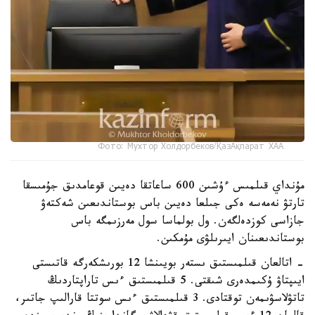
Фото: Мухтор Холдорбеков/ҚазАқпарат ХАА
مۇنداي قىلمىس ءۇشىن 600 ساعاتقا دەيىن قوعامدىق جۇمىسقا
تارتۋ نەمەسە ەكى جىلعا دەيىن باس بوستاندىعىن شەكتەۋ
جازاسى كوزدەلگەن. ول بولماسا سول مەرزىمگە باس
بوستاندىعىنان ايىرىلۋى مۇمكىن.
- اتالعان قىلمىستىق ىستەر بويىنشا 12 بورىشكەرگە قاتىستى
ايىپتاۋ ۇكىمدەرى شىقتى. 5 قىلمىستىق ءىس تاراپتاردىڭ
تاتۋلاسۋىمەن توقتادى. 3 قىلمىستىق ءىس سوتتا قارالىپ جاتىر،