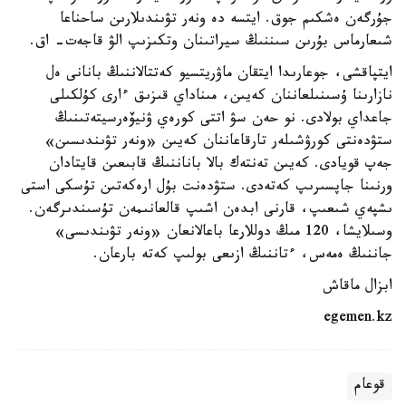
جۇرگەن ەشكىم جوق. ايتسە دە ونەر تۋىندىلارىن ساحناعا
شىعارماس بۇرىن سىننىڭ سيراتىنان وتكىزىپ الۋ قاجەت- اق.
ايتپاقشى، جوعارىدا ايتقان ماۋريتسيو كەتتالاننىڭ بانانى ەل
نازارىنا ۇسىنىلعاننان كەيىن، مىناداي قىزىق ءارى كۇلكىلى
جاعداي بولادى. نو حەن سۋ اتتى كورەي ۋنيۆەرسيتەتىنىڭ
ستۋدەنتى كورۋشىلەر تارقاعاننان كەيىن «ونەر تۋىندىسىن»
جەپ قويادى. كەيىن تەنتەك بالا باناننىڭ قابىعىن قايتادان
ورنىنا جاپسىرىپ كەتەدى. ستۋدەنت بۇل ارەكەتىن تۇسكى استى
ىشپەي شىعىپ، قارنى ابدەن اشىپ قالعانىمەن تۇسىندىرگەن.
وسىلايشا، 120 مىڭ دوللارعا باعالانعان «ونەر تۋىندىسى»
جاننىڭ ەمەس، ءتاننىڭ ازىعى بولىپ كەتە بارعان.
ابزال ماقاش
egemen.kz
قوعام