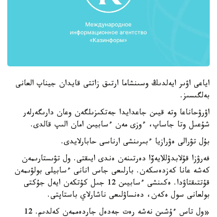
اياعى اۋىر ايەلدىڭ وسىنشاما ارتىق زاتتى قايدان جيناپ العانى
بەلگىسىز.
اۋرۋحاناعا وتە قيىن جاعدايدا جەتكىزىلگەن وعان دارىگەرلەر
شۇعىل وتا جاساپ، ءوزى مەن ءسابيىن امان الىپ قالدى.
بۇل تۋرالى ەۋرازيا ءبىرىنشى ارناسى حابارلايدى.
فەرۋزا قۇلابدۋللايەۆا دەرتىنەن ەندى ايىقتى. ول تۋىستارىمەن
كەشە عانا كەزدەسكەن. بارلىعى جاس انانى ءسابيلى بولۋىمەن
قۇتتىقتاۋدا. ەكىنشى ءسابيىن 12 جىل كۇتكەن ايەل جۇكتى
بولعانى سول ەكەن، دەنساۋلىعى ناشارلاي باستاپتى.
«ول تاس ءۇشىن نەشە رەت جەدەل جاردەممەن كەلدىم. 12