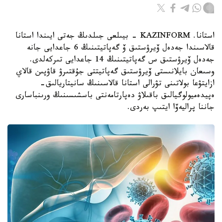
استانا. KAZINFORM - بيىلعى جىلدىڭ جەتى ايىندا استانا
قالاسىندا جەدەل ۆيرۋستىق ۆ گەپاتيتىنىڭ 6 جاعدايى جانە
جەدەل ۆيرۋستىق س گەپاتيتىنىڭ 14 جاعدايى تىركەلدى.
وسىعان بايلانىستى ۆيرۋستىق گەپاتيتتى جۇقتىرۋ قاۋپىن قالاي
ازايتۋعا بولاتىنى تۋرالى استانا قالاسىنىڭ سانيتاريالىق-
ەپيدەميولوگيالىق باقىلاۋ دەپارتامەنتى باسشىسىنىڭ ورىنباسارى
جاننا پراليەۆا ايتىپ بەردى.