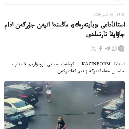
14:25, 06 تامىز 2026
استاناداعى «بايتەرەك» ماڭىندا اتپەن جۇرگەن ادام
جاۋاپقا تارتىلدى
استانا. KAZINFORM - كوشەدە جىلقى تروتۋاردى لاستاپ،
جاسىل جەلەكتەرگە زاقىم كەلتىرگەن.