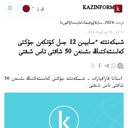
KAZINFORM
ق ز
ترەند:
2026-سايلاۋ
وقيعا
تاعايىنداۋ
اقوردا
13:17, 05 قىركۇيەك 2018
شىمكەنتتە ءسابيىن 12 جىل كۇتكەن جۇكتى
كەلىنشەكتىڭ ىشىنەن 50 شاقتى تاس شىقتى
استانا قازاقپارات - شىمكەنتتە جۇكتى كەلىنشەكتىڭ ىشىنەن 50
شاقتى تاس شىقتى.