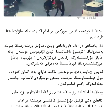
Фото: baq.kz
استانادا كوشەدە اتپەن جۇرگەن ەر ادام اكىمشىلىك جاۋاپتىلىققا
تارتىلدى.
35 جاستاعى ەر ادام ەلورداداعى ويىن-ساۋىق ورىندارىنىڭ بىرىنە
بەينەروليك ءتۇسىرۋ ماقساتىندا اتپەن اۆتوموبيل جولىمەن جانە
جاياۋ جۇرگىنشىلەرگە ارنالعان تروتۋارلارمەن ءجۇرىپ، جاياۋ
جۇرگىنشىلەردىڭ قوزعالىسىنا كەدەرگى كەلتىرگەن.
كەيىن «بايتەرەك» مونۋمەنتى ماڭىنا قاراي بەت العان كەزدە،
جول قيىلىستارىنىڭ بىرىندە جىلقى تروتۋاردى لاستاپ، جاسىل
جەلەكتەرگە زاقىم كەلتىرگەن.
وسىلايشا اباتتاندىرۋ سالاسىنداعى زاڭناما تالاپتارى بۇزىلعان.
اتالعان ەكى قۇقىق بۇزۋشىلىق فاكتىسى بويىنشا ەر ادام