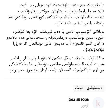
دارىگەردىڭ سوزىنشە، ناۋقاستىڭ ءوت جولى مەن ءوت
قاپشىعىندا پايدا بولعان تاستاردان جۇكتى ايەل ۋلانىپ،
دەنەسىنىڭ بارلىعى سارعايىپ كەتكەن كورىنەدى. وتا كەزىندە
ونىڭ بارلىعى الىنىپ تاستالعان.
«بالانى ءتۇسىرىپ الامىن با دەپ قورىقتىم. قۇدايعا شۇكىر،
امان-ەسەن بوساندىم. دارىگەرلەرگە راحمەت. مەنى دە، بالامدى
دا امان الىپ قالدى»، - دەيدى جاس بوسانعان انا فەرۋزا
قۇلابدۋللايەۆا.
جاڭا تۋعان سابيگە ءبىلال دەگەن ات قويىلىپتى. قازىر اناسى
مەن ءسابيدىڭ دەنساۋلىعى جاقسى. تۋىستارى دا بىلىكتىلىگى
جوعارى دارىگەرلەرگە العىستان باسقا ايتارىمىز جوق دەپ وتىر.
دەنساۋلىق
قوعام
без автора
اۆتور