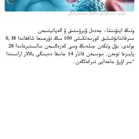
فوتو: دەنساۋلىق ساقتاۋ مينيسترلىگى
ونىڭ ايتۋىنشا، جەدەل ۆيرۋستىق ۆ گەپاتيتىمەن
سىرقاتتانۋشىلىق كورسەتكىشى 100 مىڭ تۇرعىنعا شاققاندا 0,38
بولدى. بۇل وتكەن جىلدىڭ وسى كەزەڭىمەن سالىستىرعاندا 28
پايىزعا تومەن. سونىمەن قاتار 14 جاسقا دەيىنگى بالالار اراسىندا
ءبىر اۋرۋ جاعدايى تىركەلگەن.
ال جەدەل ۆيرۋستىق س گەپاتيتىمەن 14 ادام اۋىرعان. بالالار
اراسىندا مۇنداي جاعدايلار انىقتالماعان. اۋرۋشاڭدىق
كورسەتكىشى 100 مىڭ تۇرعىنعا شاققاندا 0,89 عا جەتىپ،
وتكەن جىلعى دەڭگەيدەن 1,4 ەسە جوعارى بولدى.
- ۆيرۋستىق ۆ جانە س گەپاتيتتەرى باۋىردى زاقىمدايتىن
قاۋىپتى جۇقپالى اۋرۋلار. ۆيرۋس اعزاعا زاقىمدانعان تەرى نەمەسە
شىرىشتى قابىق ارقىلى ەنگەن كەزدە جۇعادى. ينفەكسيانىڭ
كوزى - اۋرۋدىڭ جەدەل نەمەسە سوزىلمالى تۇرىمەن اۋىراتىن
ادام، سونداي-اق ۆيرۋس تاسىمالداۋشىسى، - دەدى مامان.