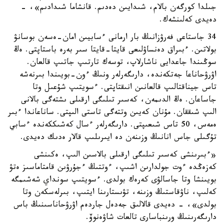
جىلدا كورگەن بالام، شىدايىن دەدىم. قانشاما شىدادىم»، -
دەيدى كەلىنشەك.
34 جاستاعى فەرۋزانىڭ بار ارمانى ءسابيىن امان-ەسەن بوسانۋ
بولاتىن. ءبىراق دەنساۋلىعى قايتا-قايتا سىر بەرە باستاپتى. ەڭ
سوڭىندا جاعدايى ناشارلاپ، توسەك تارتىپ جاتىپ قالعان.
اۋرۋحاناعا جەتكەندە، دارىگەرلەر ونىڭ ءون-بويىندا بىرنەشە
تاس جيناقتالىپ قالعانىن انىقتاپتى. ءسويتىپ شۇعىل وتا
جاساعان. ەڭ الدىمەن، كەسىر تىلىگى ارقىلى ىشتەگى بالانى
الىپ شىققان. مۇنان كەيىن وتتەگى تاستى الىپتى. ساناعاندا ءبىر
ەمەس، 50 تاس شىعىپتى. دارىگەرلەر ءسال كەشىككەندە ءسابي
تۇگىلى جاس انانىڭ وزىنەن دە ايىرىلىپ قالار ەدىك دەيدى.
«ءبىرىنشى كەسىر تىلىگى ارقىلى بالاسىن الىپ، ەكىنشى
كەزەڭدە ءوت جولدارىن اشىپ، ءوتتىڭ ءجۇرۋىن قامتاماسىز ەتۋ
بويىنشا وتا جاسالۋى كەرەك بولدى. ءسويتىپ سونداي شەشىمگە
كەلىپ، ناۋقاستىڭ وزىنە، تۋىستارىنا ايتىپ، بىرلەسكەن وتا
بولدى»، - دەيدى قالالىق جەدەل جاردەم اۋرۋحاناسىنىڭ باس
دارىگەرىنىڭ ورىنباسارى تالعات شاۋەنوۆ.