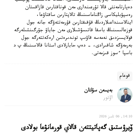
اكىمشىلىك جاۋاپتىلىققا تارتىلدى. استانا قالاسىنىڭ پوليتسيا
دەپارتامەنتى قالا تۇرعىندارى مەن قوناقتارىن قازاقستان
رەسپۋبليكاسى زاڭناماسىنىڭ تالاپتارىن ساقتاۋعا،
اينالاسىنداعىلاردىڭ قۇقىقتارىن قۇرمەتتەۋگە جانە جول
قوزعالىسىنىڭ باسقا قاتىسۋشىلارى مەن جاياۋ جۇرگىنشىلەرگە
قولايسىزدىق نەمەسە قاۋىپ توندىرەتىن ارەكەتتەرگە جول
بەرمەۋگە شاقىرادى، - دەپ حابارلادى استانا قالاسىنىڭ پ د
باسپا ءسوز قىزمەتى.
قوعام
بەيسەن سۇلتان
اۆتور
14:10, 06 تامىز 2026
ۆيرۋستىق گەپاتيتتەن قالاي قورعانۋعا بولادى