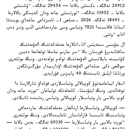
24912 تەڭگە، ەكىنشى بالاعا — 29454 تەڭگە، ءۇشىنشى
بالاعا - 33952 تەڭگە، ءتورتىنشى جانە ودان كەيىنگى بالالارعا
- 38493 تەڭگە. 2026 -جىلعى 1- تامىزداعى جاعداي بويىنشا
استانا قالاسىندا 7821 وتباسى وسى جاردەماقىنى الىپ وتىر دەپ
اتاپ ءوتتى.
ال جۇمىس ىستەيتىن اتا-انالارعا مەملەكەتتىك الەۋمەتتىك
ساقتاندىرۋ قورىنان بالا ءبىر جارىم جاسقا تولعانعا دەيىن
كۇتىمىنە بايلانىستى الەۋمەتتىك تولەم تولەنەدى. ونىڭ مولشەرى
سوڭعى ەكى جىلداعى الەۋمەتتىك اۋدارىمدار جۇرگىزىلگەن
ورتاشا ايلىق تابىستىڭ 40 پايىزىن قۇرايدى.
اسقار ايماعامبەتوۆ كوپبالالى وتباسىلاردى قولداۋ شارالارىنا دا
توقتالدى. ونىڭ ايتۋىنشا، كامەلەتكە تولماعان ءتورت جانە ودان
كوپ بالاسى بار وتباسىلار كوپبالالى وتباسى رەتىندە تانىلادى.
— كوپبالالى وتباسىلارعا ارنالعان مەملەكەتتىك جاردەماقى
وتباسىنىڭ تابىسىنا قاراماستان تاعايىندالادى. ونىڭ مولشەرى
ءتورت بالاسى بار وتباسىلارعا — 69330 تەڭگە، بەس بالاعا —