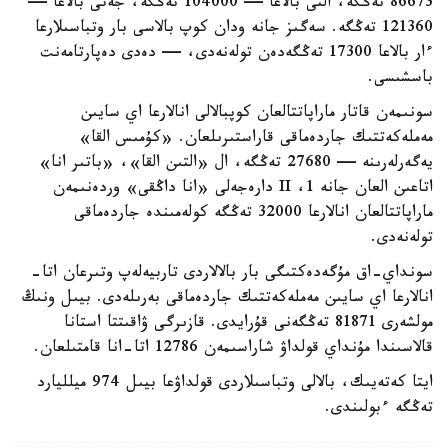
86673 تەڭگە، التى بالاعا — 104000 تەڭگە، جەتى بالاعا —
121360 تەڭگە. سەگىز جانە ودان كوپ بالاسى بار وتباسىلارعا
ءار بالاعا 17300 تەڭگەدەن تولەنەدى، — دەدى دەپارتامەنت
باسشىسى.
سونىمەن قاتار ماراپاتتالعان كوپبالالى انالارعا اي سايىن
مەملەكەتتىك جاردەماقى قاراستىرىلعان. «كۇمىس القا»
يەگەرلەرىنە — 27680 تەڭگە، ال «التىن القا»، «باتىر انا»
اتاعىن العان جانە 1، II دارەجەلى «انا داڭقى» وردەنىمەن
ماراپاتتالعان انالارعا 32000 تەڭگە كولەمىندە جاردەماقى
تولەنەدى.
سونداي-اق مۇگەدەكتىگى بار بالالاردى تاربيەلەپ وتىرعان اتا-
انالارعا اي سايىن مەملەكەتتىك جاردەماقى بەرىلەدى. بيىل ونىڭ
مولشەرى 81871 تەڭگەنى قۇرايدى. قازىرگى ۋاقىتتا استانا
قالاسىندا مۇنداي قولداۋ شاراسىمەن 12786 اتا-انا قامتىلعان.
ايتا كەتەيىك، بالالى وتباسىلاردى قولداۋعا بيىل 974 ميلليارد
تەڭگە ءبولىندى.