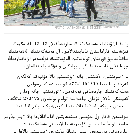
Фото: Александр Павский/Kazinform
ونىڭ ايتۋىنشا، مەملەكەتتىك جاردەماقىلار اتا-انانىڭ ەڭبەك
قىزمەتىنە قاراماستان تاعايىندالادى. ال مەملەكەتتىك الەۋمەتتىك
ساقتاندىرۋ قورىنان تولەنەتىن الەۋمەتتىك تولەمدەر ازاماتتاردىڭ
جوعالتقان تابىسىنىڭ ءبىر بولىگىن وتەۋگە باعىتتالعان.
- ءبىرىنشى، ەكىنشى جانە ءۇشىنشى بالا دۇنيەگە كەلگەن
كەزدە وتباسىعا 164350 تەڭگە كولەمىندە ءبىرجولعى
مەملەكەتتىك جاردەماقى تولەنەدى. ءتورتىنشى جانە ودان
كەيىنگى بالالار تۋعان جاعدايدا تولەم مولشەرى 272475 تەڭگە،
- دەدى سپيكەر استانا قالاسىنىڭ كوممۋنيكاتسيالار الاڭىندا.
سونىمەن قاتار ول جۇمىس ىستەمەيتىن اتا-انالارعا بالا ءبىر جارىم
جاسقا تولعانعا دەيىن كۇتىمىنە بايلانىستى مەملەكەتتىك
جاردەماقى بەرىلەدى. بيىل ونىڭ مولشەرى ءبىرىنشى بالاعا -