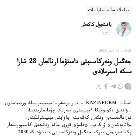
بيلىك جانە ساياسات
باقىتجول كاكەش
اۆتور
16:28, 06 تامىز 2026
جەڭىل ونەركاسىپتى دامىتۋعا ارنالعان 28 شارا
ىسكە اسىرىلادى
استانا. KAZINFORM - ق ر پرەمەر-ءمينيسترىنىڭ ورىنباسارى
-ۇلتتىق ەكونوميكا ءمينيسترى سەرىك جۇمانعاريننىڭ
توراعالىعىمەن وتكەن كەڭەستە جاۋاپتى مينيسترلىكتەر،
«اتامەكەن» ۇ ك پ، «دامۋ» قورى جانە وتاندىق كاسىپورىندار
وكىلدەرىمەن بىرگە جەڭىل ونەركاسىپتى دامىتۋدىڭ 2030