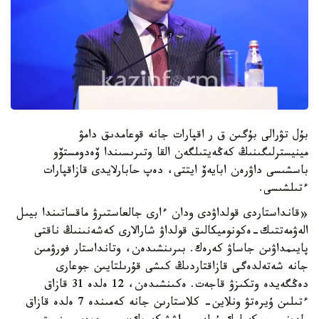
بۇل تۋرالى بۇگىن ق ر اقپارات جانە قوعامدىق دامۋ
مينيسترلىگىنىڭ كەڭەيتىلگەن القا وتىرىسىندا ۆەدومستۆو
باسشىسى داۋرەن ابايەۆ ايتتى، دەپ حابارلايدى قازاقپارات
ءتىلشىسى.
«قانداستاردى قولداۋدى ودان ءارى جالعاستىرۋ ماقساتىندا بيىل
الەۋمەتتىك-ەكونوميكالىق قولداۋ شارالارى كەشەنىنىڭ ناقتى
پايىمداۋىن جاساۋ كەرەك. بىرىنشىدەن، وتانداستار فورۋمىن
جانە شەتەلدەگى قازاقتاردىڭ كىشى قۇرىلتايىن جوعارى
دەڭگەيدە وتكىزۋ قاجەت. ەكىنشىدەن، 12 ەلدە 31 قازاق
ءتىلىن ۇيرەتۋ ونلاين- كلاستارىن جانە كەمىندە 7 ەلدە قازاق