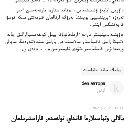
مادەني-ىسكەرلىك ۇيلەرىن اشۋ كەرەك»، - دەدى مينيستر.
داۋرەن ابايەۆ ۇشىنشىدەن، «قانداستار» مارتەبەسىن ءبىر
تەرەزە ءپرينتسيپى بويىنشا بەرۋگە ارنالعان قىزمەتتى ىسكە قوسۋ
قاجەتتىگىن ايتتى.
«ۆيتسە-مينيستر مارات ءازىلحانوۆقا بيىل كونفەسسياارالىق جانە
ەتنيكاارالىق قاتىناستار سالاسىنداعى بارلىق مىندەتتەردىڭ ساپالى
ورىندالۋىن قامتاماسىز ەتۋدى تاپسىرامىن»، - دەدى ول.
بيلىك جانە ساياسات
без автора
اۆتور
16:44, 06 تامىز 2026
بالالى وتباسىلارعا قانداي تولەمدەر قاراستىرىلعان