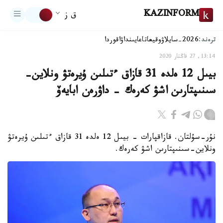
KAZINFORM
ق ز
ترەند:
2026-سايلاۋ
وقيعا
تاعايىنداۋ
اقوردا
13:14, 27 قاڭتار 2020
بيىل 12 ەلدە 31 قازاق ءتىلىن ۇيرەتۋ ونلاين-
سىنىپتارىن اشۋ كەرەك - داۋرەن ابايەۆ
نۇر-سۇلتان. قازاقپارات - بيىل 12 ەلدە 31 قازاق ءتىلىن ۇيرەتۋ
ونلاين-سىنىپتارىن اشۋ كەرەك.