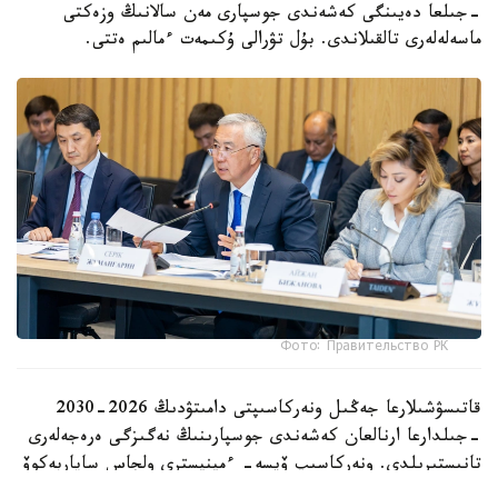
-جىلعا دەيىنگى كەشەندى جوسپارى مەن سالانىڭ وزەكتى
ماسەلەلەرى تالقىلاندى. بۇل تۋرالى ۇكىمەت ءمالىم ەتتى.
Фото: Правительство РК
قاتىسۋشىلارعا جەڭىل ونەركاسىپتى دامىتۋدىڭ 2026-2030
-جىلدارعا ارنالعان كەشەندى جوسپارىنىڭ نەگىزگى ەرەجەلەرى
تانىستىرىلدى. ونەركاسىپ ۆيسە- ءمينيسترى ولجاس ساپاربەكوۆ
اتاپ وتكەندەي، قۇجات زاڭناما، ساتىپ الۋ تەتىگىن جەتىلدىرۋ،