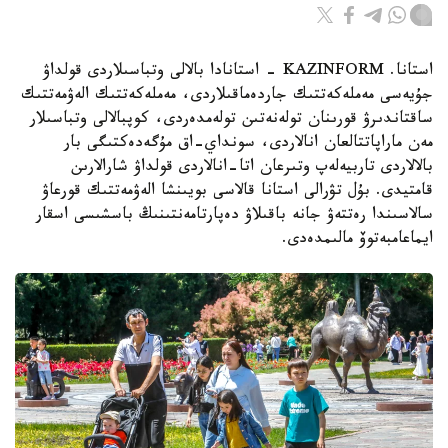
استانا. KAZINFORM - استانادا بالالى وتباسىلاردى قولداۋ
جۇيەسى مەملەكەتتىك جاردەماقىلاردى، مەملەكەتتىك الەۋمەتتىك
ساقتاندىرۋ قورىنان تولەنەتىن تولەمدەردى، كوپبالالى وتباسىلار
مەن ماراپاتتالعان انالاردى، سونداي-اق مۇگەدەكتىگى بار
بالالاردى تاربيەلەپ وتىرعان اتا-انالاردى قولداۋ شارالارىن
قامتيدى. بۇل تۋرالى استانا قالاسى بويىنشا الەۋمەتتىك قورعاۋ
سالاسىندا رەتتەۋ جانە باقىلاۋ دەپارتامەنتىنىڭ باسشىسى اسقار
ايماعامبەتوۆ مالىمدەدى.