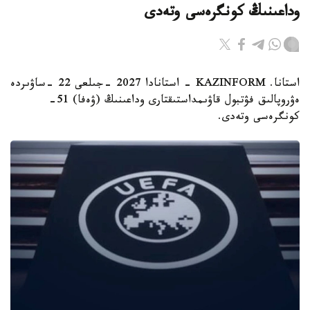
وداعىنىڭ كونگرەسى وتەدى
استانا. KAZINFORM - استانادا 2027 -جىلعى 22 -ساۋىردە
ەۋروپالىق فۋتبول قاۋىمداستىقتارى وداعىنىڭ (ۋەفا) 51-
كونگرەسى وتەدى.