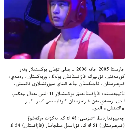
جارىستا 2005 جانە 2006 -جىلى تۋعان بوكسشىلار ونەر
كورسەتتى. تۋرنيرگە قازاقستاننان بولەك، وزبەكستان، رەسەي،
قىرعىزستان، تاجىكستان جانە قىتاي سپورتشىلارى قاتىستى.
ناتيجەسىندە قازاقستاندىق بوكسشىلار 11 التىن مەدال جەڭىپ
الدى. رەسەي مەن قىرعىزستان ءارقايسىسى ءبىر-ءبىر
«التىننان» الدى.
چەمپيونداردىڭ ءتىزىمى: 48 ك گ. بەكزات ەرگەشوۆ
(قىرعىزستان) 51 ك گ. نۇراسىل مىڭجاسار (قازاقستان) 54 ك