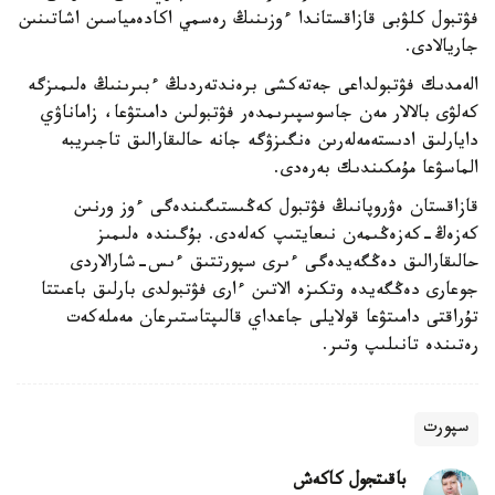
فۋتبول كلۋبى قازاقستاندا ءوزىنىڭ رەسمي اكادەمياسىن اشاتىنىن
جاريالادى.
الەمدىك فۋتبولداعى جەتەكشى برەندتەردىڭ ءبىرىنىڭ ەلىمىزگە
كەلۋى بالالار مەن جاسوسپىرىمدەر فۋتبولىن دامىتۋعا، زاماناۋي
دايارلىق ادىستەمەلەرىن ەنگىزۋگە جانە حالىقارالىق تاجىريبە
الماسۋعا مۇمكىندىك بەرەدى.
قازاقستان ەۋروپانىڭ فۋتبول كەڭىستىگىندەگى ءوز ورنىن
كەزەڭ-كەزەڭىمەن نىعايتىپ كەلەدى. بۇگىندە ەلىمىز
حالىقارالىق دەڭگەيدەگى ءىرى سپورتتىق ءىس-شارالاردى
جوعارى دەڭگەيدە وتكىزە الاتىن ءارى فۋتبولدى بارلىق باعىتتا
تۇراقتى دامىتۋعا قولايلى جاعداي قالىپتاستىرعان مەملەكەت
رەتىندە تانىلىپ وتىر.
سپورت
باقىتجول كاكەش