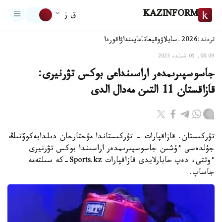
KAZINFORM
ق ز
ترەند:
2026-سايلاۋ
وقيعا
تاعايىنداۋ
اقوردا
08:09, 05 شىلدە 2023
جاسوسپىرىمدەر اراسىنداعى بوكس تۋرنيرى:
قازاقستان 11 التىن مەدال الدى
تۇركىستان. قازاقپارات - تۇركىستاندا مۇحتارحان دىلدابەكوۆتىڭ
جۇلدەسى ءۇشىن جاسوسپىرىمدەر اراسىندا بوكس تۋرنيرى
ءوتتى، دەپ حابارلايدى قازاقپارات Sports.kz-كە سىلتەمە
جاساپ.