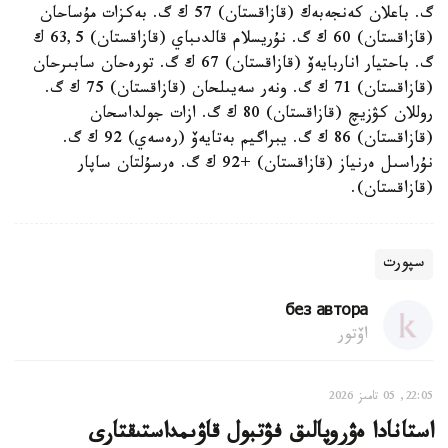
گ. باعلان كەنجەبەك (قازاقستان) 57 ك گ. بەكزات مۇساحان
(قازاقستان) 60 ك گ. نۇريسلام قالدىباي (قازاقستان) 63,5 ك
گ. باحتيار اناربايەۆ (قازاقستان) 67 ك گ. تورەحان سابىرحان
(قازاقستان) 71 ك گ. ونەر سەيىلحان (قازاقستان) 75 ك گ.
روللان كۋزيچ (قازاقستان) 80 ك گ. ازات جولداسحان
(قازاقستان) 86 ك گ. يبراگيم بەتايەۆ (رەسەي) 92 ك گ.
نۇراسىل ەرنياز (قازاقستان) +92 ك گ. ەرسۇلتان ساپار
(قازاقستان).
سپورت
без автора
اۆتور
22:05, 05 تامىز 2026
استانادا ەۋروپالىق فۋتبول قاۋىمداستىقتارى