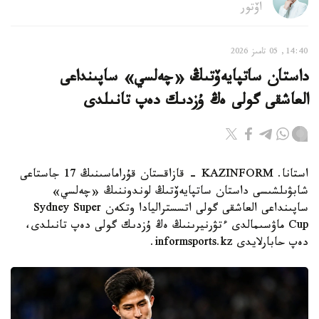
اۆتور
14:40, 05 تامىز 2026
داستان ساتپايەۆتىڭ «چەلسي» ساپىنداعى
العاشقى گولى ەڭ ۇزدىك دەپ تانىلدى
استانا. KAZINFORM - قازاقستان قۇراماسىنىڭ 17 جاستاعى
شابۋىلشىسى داستان ساتپايەۆتىڭ لوندوننىڭ «چەلسي»
ساپىنداعى العاشقى گولى اتسستراليادا وتكەن Sydney Super
Cup ماۋسىمالدى ءتۋرنيرىنىڭ ەڭ ۇزدىك گولى دەپ تانىلدى،
دەپ حابارلايدى informsports.kz.