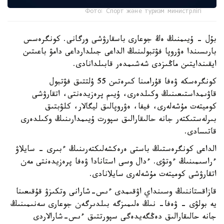
Фото: Спорт және туризм министрлігі
بۇل - ۇيىمنىڭ ەڭ جوعارى باسقارۋشى ورگانى. كونگرەسس
بارىسىندا ەۋروپا فۋتبولىنىڭ الداعى جىلدارداعى دامۋ باعىتىن
ايقىندايتىن ماڭىزدى شەشىمدەر قابىلدانادى.
كونگرەسكە ۋەفا قۇرامىنا كىرەتىن 55 ۇلتتىق فۋتبول
قاۋىمداستىعىنىڭ وكىلدەرى، ۇيىم پرەزيدەنتى، اتقارۋشى
كوميتەت مۇشەلەرى، فيفا، ەۋروپالىق ليگالار، كلۋبتىق
بىرلەستىكتەر جانە حالىقارالىق سپورت ۇيىمدارىنىڭ وكىلدەرى
قاتىسادى.
الداعى كونگرەستىڭ باستى ەرەكشەلىكتەرىنىڭ ءبىرى - سايلاۋ
ءراسىمىنىڭ ءوتۋى. ءدال وسى استانادا ۋەفا پرەزيدەنتى مەن
اتقارۋشى كوميتەت مۇشەلەرى سايلانادى.
قازاقستاننىڭ وسىنداي اۋقىمدى ءىس-شارانى وتكىزۋ قۇقىعىنا
يە بولۋى - ۋەفا- نىڭ ەلىمىزگە بىلدىرگەن جوعارى سەنىمىنىڭ
جانە حالىقارالىق دەڭگەيدەگى سپورتتىق ءىس-شارالاردى