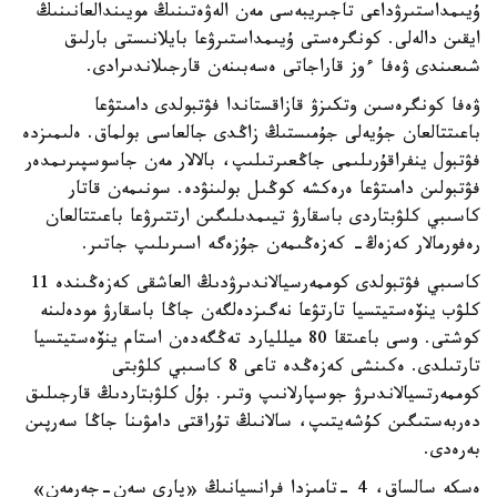
ۇيىمداستىرۋداعى تاجىريبەسى مەن الەۋەتىنىڭ مويىندالعانىنىڭ
ايقىن دالەلى. كونگرەستى ۇيىمداستىرۋعا بايلانىستى بارلىق
شىعىندى ۋەفا ءوز قاراجاتى ەسەبىنەن قارجىلاندىرادى.
ۋەفا كونگرەسىن وتكىزۋ قازاقستاندا فۋتبولدى دامىتۋعا
باعىتتالعان جۇيەلى جۇمىستىڭ زاڭدى جالعاسى بولماق. ەلىمىزدە
فۋتبول ينفراقۇرىلىمى جاڭعىرتىلىپ، بالالار مەن جاسوسپىرىمدەر
فۋتبولىن دامىتۋعا ەرەكشە كوڭىل بولىنۋدە. سونىمەن قاتار
كاسىبي كلۋبتاردى باسقارۋ تيىمدىلىگىن ارتتىرۋعا باعىتتالعان
رەفورمالار كەزەڭ- كەزەڭىمەن جۇزەگە اسىرىلىپ جاتىر.
كاسىبي فۋتبولدى كوممەرسيالاندىرۋدىڭ العاشقى كەزەڭىندە 11
كلۋب ينۆەستيتسيا تارتۋعا نەگىزدەلگەن جاڭا باسقارۋ مودەلىنە
كوشتى. وسى باعىتقا 80 ميلليارد تەڭگەدەن استام ينۆەستيتسيا
تارتىلدى. ەكىنشى كەزەڭدە تاعى 8 كاسىبي كلۋبتى
كوممەرتسيالاندىرۋ جوسپارلانىپ وتىر. بۇل كلۋبتاردىڭ قارجىلىق
دەربەستىگىن كۇشەيتىپ، سالانىڭ تۇراقتى دامۋىنا جاڭا سەرپىن
بەرەدى.
ەسكە سالساق، 4 -تامىزدا فرانسيانىڭ «پاري سەن-جەرمەن»