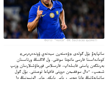
Фото: "Челси" ФК баспасөз қызметі
ساتپايەۆ بۇل گولدى «ۋەستەرن سيدنەي ۋوندەرەرس»
كومانداسىنا قارسى ماتچتا سوقتى. ول الاڭنىڭ ورتاسىنان
بەرىلگەن پاستى قابىلداپ، قارسىلاس قورعاۋشىلارىنان وزىپ
شىعىپ، ءدال سوققىمەن دوپتى قاقپاعا توعىتتى. بۇل گول
ساتپايەۆتىڭ عانا ەمەس، باس باپكەر حابي الونسونىڭ دا
«چەلسي» ساپىنداعى العاشقى دوبى بولاتىن.
ءتۋرنيردىڭ ۇزدىك گولدارى رەيتينگىندە ەكىنشى ورىنعا
«توتتەنحەم» شابۋىلشىسى ماتيس تەلدىڭ «سيدنەي» قاقپاسىنا
ايىپ دوبىنان سوققان گولى جايعاستى.