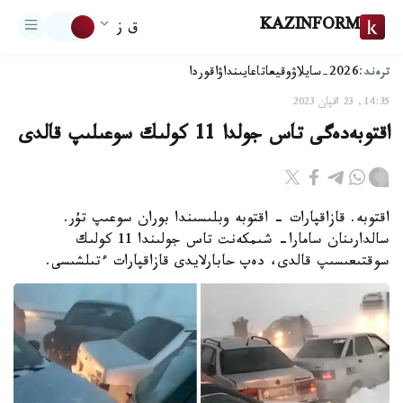
KAZINFORM
ق ز
ترەند:
2026-سايلاۋ
وقيعا
تاعايىنداۋ
اقوردا
14:35, 23 اقپان 2023
اقتوبەدەگى تاس جولدا 11 كولىك سوعىلىپ قالدى
اقتوبە. قازاقپارات - اقتوبە وبلىسىندا بوران سوعىپ تۇر.
سالدارىنان سامارا- شىمكەنت تاس جولىندا 11 كولىك
سوقتىعىسىپ قالدى، دەپ حابارلايدى قازاقپارات ءتىلشىسى.