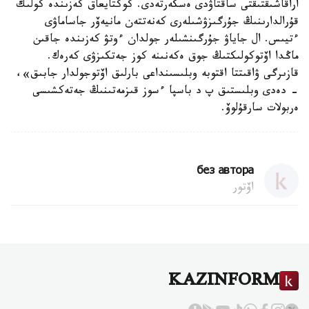
اراقاشىقتىقتى ساقتاۋدى ەسكەرتەدى. كوكتايعاق كەزىندە كولىك
قۇرالدارىنىڭ جۇرگىزۋشىلەرى كەنەتتەن مانيەۆر جاساماۋى
ءتيىس. ال جاياۋ جۇرگىنشىلەر جولدان ءوتۋ كەزىندە جاقىن
ماڭدا اۆتوكولىكتىڭ جوق ەكەنىنە كوز جەتكىزۋى كەرەك.
قازىرگى ۋاقىتتا اقتوبە وبلىسىنداعى بارلىق اۆتوجولدار جابىق»،
- دەدى وبلىستىق پ د باسپا ءسوز قىزمەتىنىڭ جەتەكشىسى
ەربولات سارقۇلوۆ.
без автора
اۆتور
KAZINFORM