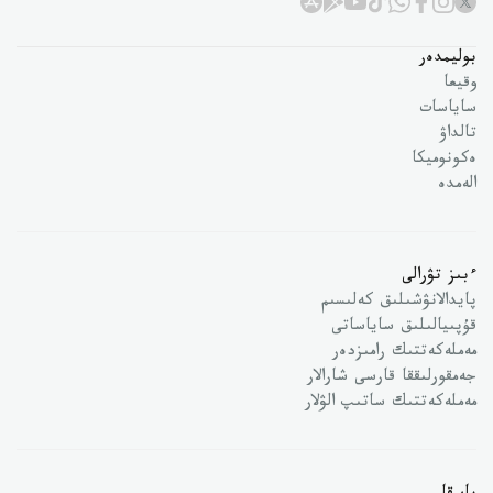
بوليمدەر
وقيعا
ساياسات
تالداۋ
ەكونوميكا
الەمدە
ءبىز تۋرالى
پايدالانۋشىلىق كەلىسىم
قۇپىيالىلىق ساياساتى
مەملەكەتتىك رامىزدەر
جەمقورلىققا قارسى شارالار
مەملەكەتتىك ساتىپ الۋلار