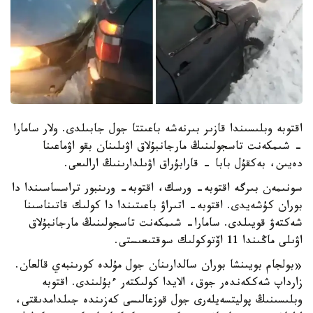
اقتوبە وبلىسىندا قازىر بىرنەشە باعىتتا جول جابىلدى. ولار سامارا
- شىمكەنت تاسجولىنىڭ مارجانبۇلاق اۋىلىنان بقو اۋماعىنا
دەيىن، بەكقۇل بابا - قارابۇراق اۋىلدارىنىڭ ارالىعى.
سونىمەن بىرگە اقتوبە- ورسك، اقتوبە- ورىنبور تراسساسىندا دا
بوران كۇشەيدى. اقتوبە- اتىراۋ باعىتىندا دا كولىك قاتىناسىنا
شەكتەۋ قويىلدى. سامارا- شىمكەنت تاسجولىنىڭ مارجانبۇلاق
اۋىلى ماڭىندا 11 اۆتوكولىك سوقتىعىستى.
«بولجام بويىنشا بوران سالدارىنان جول مۇلدە كورىنبەي قالعان.
زارداپ شەككەندەر جوق، الايدا كولىكتەر ءبۇلىندى. اقتوبە
وبلىسىنىڭ پوليتسەيلەرى جول قوزعالىسى كەزىندە جىلدامدىقتى،