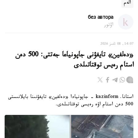
الەم
без автора
اۆتور
14:07, 08 تامىز 2026
«دەلفين» تايفۋنى جاپونياعا جەتتى: 500 دەن
استام رەيس توقتاتىلدى
استانا. kazinform - جاپونيادا «دەلفين» تايفۋنىنا بايلانىستى
500 دەن استام اۋە رەيسى توقتاتىلدى.