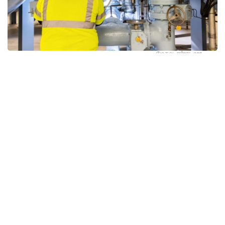
Фото: whyy.org
بۇل كوممۋنالدىق ينفراقۇرىلىمنىڭ كيبەرقاۋىپسىزدىگىندەگى
وسال تۇستارعا قاتىستى الاڭداۋشىلىقتى كۇشەيتتى، دەپ
حابارلايدى Kazinform اگەنتتىگىنىڭ ۆاشينگتونداعى مەنشىكتى
ءتىلشىسى CBS News-كە سىلتەمە جاساپ.
كيبەرقاۋىپسىزدىك سالاسىنىڭ ماماندارى شابۋىلدار ينتەرنەتكە
قوسىلعان، قورعانىس دەڭگەيى تومەن وندىرىستىك
كومپيۋتەرلەردى پايدالاناتىن مىڭداعان سۋمەن جابدىقتاۋ
جۇيەسىنىڭ وسال ەكەنىن كورسەتتى.
شابۋىلداردىڭ نەگىزگى نىساناسىنا وندىرىستىك جابدىقتاردى،
سۋ قىسىمىن جانە تازارتۋ ستانتسيالارىنداعى حيميالىق زاتتاردىڭ
مولشەرىن باسقاراتىن باعدارلامالاناتىن لوگيكالىق كونتروللەرلەر