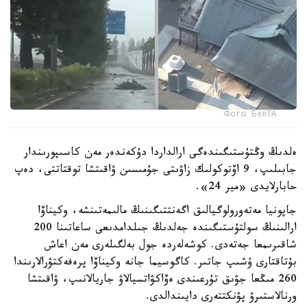
Фото: БелТА
ەلدىڭ وڭتۇستىگىندەگى ارالداردا دۇكەندەر مەن كاسىپورىندار
جابىلىپ، 9 اۆتوكولىك زاۋىتى جۇمىسىن ۋاقىتشا توقتاتتى، دەپ
حابارلايدى «مير 24».
جاپونيا مەتەورولوگيالىق اگەنتتىگىنىڭ مالىمەتىنشە، وكيناۆا
ارالىنىڭ سولتۇستىگىندە جەلدىڭ جىلدامدىعى ساعاتىنا 200
شاقىرىمعا جەتەدى. كوشەلەردە جول بەلگىلەرى مەن اعاش
بۇتاقتارى ۇشىپ جاتىر. كاگوسيما جانە وكيناۆا پرەفەكتۋرالارىندا
260 مىڭعا جۋىق تۇرعىندى ەۆاكۋاتسيالاۋ جاريالانىپ، ۋاقىتشا
ورنالاستىرۋ پۋنكتتەرى دايىندالدى.