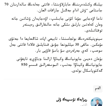
بيلىك وكىلدەرىنىڭ حابارلاۋىنشا، قاتتى جەلدىڭ سالدارىنان 70
جاستاعى ءۇش ادام جەڭىل جاراقات العان.
ناحا اۋەجايى جۇما كۇنى جابىلىپ، اۋەجايدان ۇشاتىن جانە
وعان كەلەتىن بارلىق ىشكى جانە حالىقارالىق رەيستەر
توقتاتىلدى.
سينوپتيكتەردىڭ بولجامىنشا، تابيعي اپات شاڭحايعا دا جەتۋى
مۇمكىن. حالقى 30 ميلليونعا جۋىق قىتايلىق قالادا قاتتى جەل
سوعىپ، كەي جەرلەردى سۋ باسۋ قاۋپى بار.
بۇعان دەيىن جاپونيانىڭ وكيناۆا ارالىنا «باۆي» تايفۋنى
جاپونيانىڭ وكيناۆا جەتىپ، اتموسفەرالىق قىسىم 950
گەكتوپاسكال بولدى.
الەم
ريزابەك نۇسىپبەك ۇلى
اۆتور