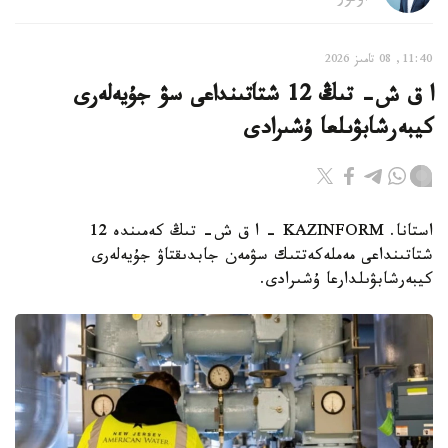
11:40, 08 تامىز 2026
ا ق ش- تىڭ 12 شتاتىنداعى سۋ جۇيەلەرى
كيبەرشابۋىلعا ۇشىرادى
استانا. KAZINFORM – ا ق ش- تىڭ كەمىندە 12
شتاتىنداعى مەملەكەتتىك سۋمەن جابدىقتاۋ جۇيەلەرى
كيبەرشابۋىلدارعا ۇشىرادى.