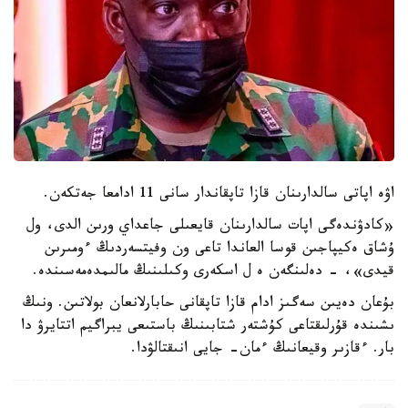
اۋە اپاتى سالدارىنان قازا تاپقاندار سانى 11 ادامعا جەتكەن.
«كادۋندەگى اپات سالدارىنان قايعىلى جاعداي ورىن الدى، ول
ۇشاق ەكيپاجىن قوسا العاندا تاعى ون وفيتسەردىڭ ءومىرىن
قيدى»، - دەلىنگەن ە ل اسكەرى وكىلىنىڭ مالىمدەمەسىندە.
بۇعان دەيىن سەگىز ادام قازا تاپقانى حابارلانعان بولاتىن. ونىڭ
ىشىندە قۇرلىقتاعى كۇشتەر شتابىنىڭ باستىعى يبراگيم اتتايرۋ دا
بار. ءقازىر وقيعانىڭ ءمان- جايى انىقتالۋدا.