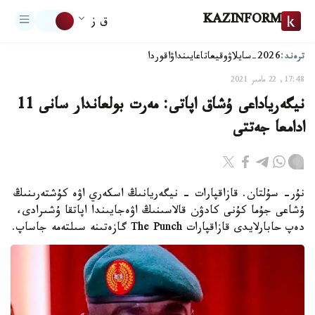
KAZINFORM
ق ز
ترەند:
2026-سايلاۋ
وقيعا
تاعايىنداۋ
اقوردا
17:48, 22 مامىر 2021
نيگەرياداعى ۇشاق اپاتى: مەرت بولعاندار سانى 11
ادامعا جەتتى
نۇر- سۇلتان. قازاقپارات - نيگەريانىڭ اسكەري اۋە كۇشتەرىنىڭ
ۇشاعى جۇما كۇنى كادۋن قالاسىنىڭ اۋەجايىندا اپاتقا ۇشىرادى،
دەپ حابارلايدى قازاقپارات The Punch گازەتىنە سىلتەمە جاساپ.