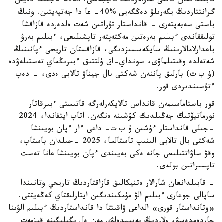
قابىلدانعان ناقتى شارالاردىڭ ناتيجەسى. 2023 -جىلعا دەيىن
گرانتتاردىڭ يگەرىلۋ دەڭگەيى %40- عا دا جەتپەيتىن. ونىڭ
باستى سەبەپتەرى - قانداستار تۇراتىن شەت ەلدەردە قازاقشا
تولىققاندى ءبىلىم بەرەتىن مەكتەپتەر تاپشىلىعى، ءبىلىم بەرۋ
باعدارلامالارىنىڭ سايكەسسىزدىگى، قازاقستان تاريحى ءپانىنىڭ
شەتەلدە وقىتىلماۋى، سونداي-اق ۇلتتىق ءبىرىڭعاي تەستىلەۋدە
(ۇ ب ت) بارلىق پاننەن شەكتى بال جيناۋ تالابى ەدى، - دەپ
ءتۇسىندىردى قور.
قور باستاماسىمەن قانداس تالاپكەرلەرگە قاتىستى ءبىرقاتار
نورماتيۆتىك جەڭىلدىك كۇشىنە ەنگەن. اتاپ ايتقاندا، 2024
-جىلى قانداستار ءۇشىن ۇ ب ت- داعى ءار ءپان بويىنشا
شەكتى بال تالابى الىنىپ تاستالسا، 2025 -جىلدان باستاپ،
وقۋ ساۋاتتىلىعى جانە ەكى بەيىندى ءپان بويىنشا عانا تەست
تاپسىراتىن بولدى.
- قابىلدانعان شارالار ەتنيكالىق قازاقتاردىڭ تاريحي وتانىندا
ساپالى جوعارى ءبىلىم الۋ مۇمكىندىگىن ايتارلىقتاي كەڭەيتتى.
«وتانداستار قورى» الداعى ۋاقىتتا دا قانداستاردىڭ ءبىلىم الۋىنا
جاردەمدەسۋ، ولاردىڭ بەيىمدەلۋى مەن ەل يگىلىگىنە قىزمەت