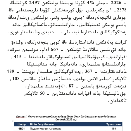
- 2026 -جىلى %4 كۆوتا بويىنشا بولىنگەن 2497 گرانتتىڭ
2378- ءى يگەرىلدى. بۇل كورسەتكىش كۆوتا تاريحىنداعى ەڭ
جوعارى ناتيجەلەردىڭ ءبىرى بولىپ وتىر. بولىنگەن ورىنداردىڭ
باسىم بولىگى تەحنيكالىق، جاراتىلىستانۋ-ماتەماتيكالىق جانە
پەداگوگيكالىق باعىتتارعا تيەسىلى، - دەيدى وتانداستار قورى.
گرانت يەلەنگەن قانداستاردىڭ ەڭ كوبى ينجەنەرلىك، وڭدەۋ
جانە قۇرىلىس سالالارىنا تۇسكەن - 667 ادام. سونىمەن بىرگە،
اقپاراتتىق-كوممۋنيكاتسيالىق تەحنولوگيالار باعىتىندا - 415,
جاراتىلىستانۋ عىلىمدارى، ماتەماتيكا جانە ستاتيستيكا
ماماندىقتارىندا - 367, پەداگوگيكالىق عىلىمدار بويىنشا - 489
تالاپكەر ءبىلىم الاتىن بولدى. دەنساۋلىق ساقتاۋ سالاسىن 108,
قىزمەت كورسەتۋ باعىتىن - 87, الەۋمەتتىك عىلىمدار،
جۋرناليستيكا جانە اقپارات ماماندىقتارىن - 60 تالاپكەر
تاڭداعان.