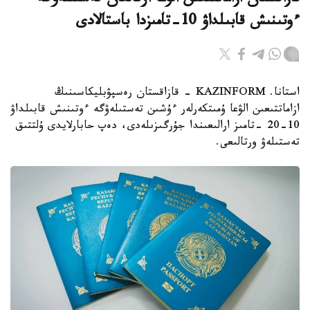
قازاقستان ازاماتتىعىن الۋعا ارنالعان تەستىلەۋگە
ءوتىنىش قابىلداۋ 10-تامىزدا باستالادى
استانا. KAZINFORM - قازاقستان رەسپۋبليكاسىنىڭ
ازاماتتىعىن الۋعا ۇمىتكەرلەر ءۇشىن تەستىلەۋگە ءوتىنىش قابىلداۋ
10-20 -تامىز ارالىعىندا جۇرگىزىلەدى، دەپ حابارلايدى ۇلتتىق
تەستىلەۋ ورتالىعى.