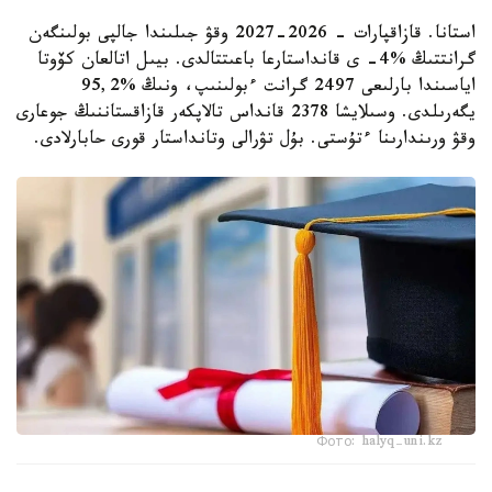
استانا. قازاقپارات - 2026-2027 وقۋ جىلىندا جالپى بولىنگەن
گرانتتىڭ %4- ى قانداستارعا باعىتتالدى. بيىل اتالعان كۆوتا
اياسىندا بارلىعى 2497 گرانت ءبولىنىپ، ونىڭ %95,2
يگەرىلدى. وسىلايشا 2378 قانداس تالاپكەر قازاقستاننىڭ جوعارى
وقۋ ورىندارىنا ءتۇستى. بۇل تۋرالى وتانداستار قورى حابارلادى.
Фото: halyq-uni.kz