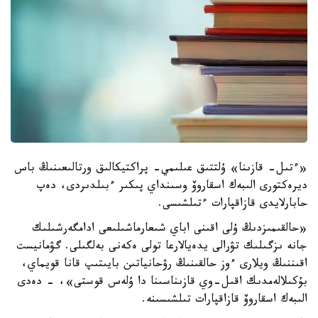
«ءتىل- قازىنا» ۇلتتىق عىلىمي- پراكتيكالىق ورتالىعىنىڭ باس
ديرەكتورى الىبەك اسقاروۆ وسىنداي پىكىر ءبىلدىردى، دەپ
حابارلايدى قازاقپارات ءتىلشىسى.
«حالقىمىزدىڭ ۇلى اقىنى اباي شىعارماشىلىعى ادامگەرشىلىك
جانە ىزگىلىك تۋرالى يدەيالارعا تولى ەكەنى بەلگىلى. گۋمانيست
اقىننىڭ ويلارى ءوز حالقىنىڭ رۋحانياتىن بايىتىپ قانا قويماي،
بۇكىلالەمدىك اقىل-وي قازىناسىنا دا ۇلەس قوستى»، - دەدى
الىبەك اسقاروۆ قازاقپارات تىلشىسىنە.