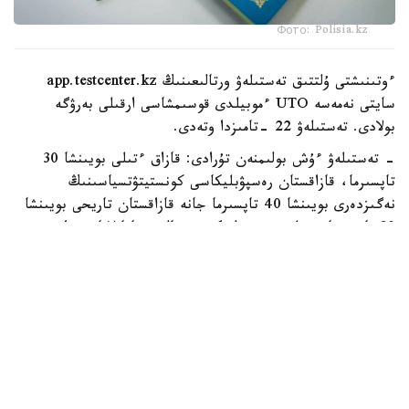
Фото: Polisia.kz
ءوتىنىشتى ۇلتتىق تەستىلەۋ ورتالىعىنىڭ app.testcenter.kz
سايتى نەمەسە UTO ءموبيلدى قوسىمشاسى ارقىلى بەرۋگە
بولادى. تەستىلەۋ 22 -تامىزدا وتەدى.
- تەستىلەۋ ءۇش بولىمنەن تۇرادى: قازاق ءتىلى بويىنشا 30
تاپسىرما، قازاقستان رەسپۋبليكاسى كونستيتۋتسياسىنىڭ
نەگىزدەرى بويىنشا 40 تاپسىرما جانە قازاقستان تاريحى بويىنشا
30 تاپسىرما بەرىلەدى،-دەلىنگەن ورتالىق حابارلاماسىندا.
قازاق ءتىلى بويىنشا تەست قازاق تىلىندە وتكىزىلەدى جانە
شەكتى بالل - 15. كونستيتۋتسيا نەگىزدەرى بويىنشا تەست
قازاق نەمەسە ورىس تىلىندە تاپسىرىلادى، شەكتى بالل - 20.
قازاقستان تاريحىنان دا قازاق نەمەسە ورىس تىلىندە تەست
تاپسىرۋعا بولادى، بۇل بولىمدەگى شەكتى بالل - 15.
جالپى تەستىلەۋدە ەڭ جوعارى ناتيجە - 100 بالل. ازاماتتىق
الۋعا ۇمىتكەر كەمىندە 50 بالل جيناۋى ءتيىس.