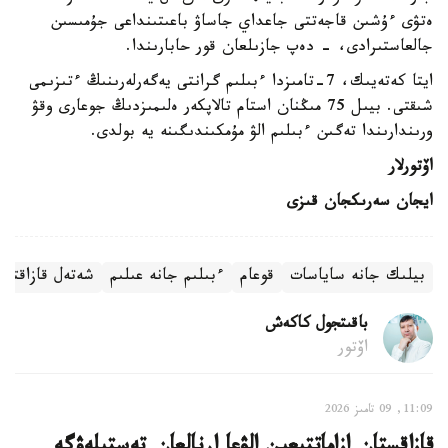
ەتۋى ءۇشىن قاجەتتى جاعداي جاساۋ باعىتىنداعى جۇمىسىن
جالعاستىرادى، - دەپ جازىلعان قور حابارىندا.
ايتا كەتەيىك، 7-تامىزدا ءبىلىم گرانتى يەگەرلەرىنىڭ ءتىزىمى
شىقتى. بيىل 75 مىڭنان استام تالاپكەر ەلىمىزدىڭ جوعارى وقۋ
ورىندارىندا تەگىن ءبىلىم الۋ مۇمكىندىگىنە يە بولدى.
اۆتورلار
ايجان سەرىكجان قىزى
بيلىك جانە ساياسات
قوعام
ءبىلىم جانە عىلىم
شەتەل قازاقتار
باقىتجول كاكەش
اۆتور
11:09, 09 تامىز 2026