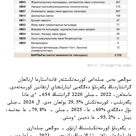
Фото: Отандастар қоры
سوڭعى بەس جىلداعى كورسەتكىشتەر قانداستارعا ارنالعان
گرانتتاردىڭ يگەرىلۋ دەڭگەيى ايتارلىقتاي ارتقانىن كورسەتەدى.
ماسەلەن، 2022 -جىلى 2220 گرانتتىڭ 654- ءى عانا
يگەرىلىپ، كورسەتكىش %29,5 بولعان ەدى. ال 2024 -جىلى
بۇل دەڭگەي %60- عا، 2025 -جىلى - %79,8- عا جەتسە،
بيىل - %95,2- عا دەيىن ءوستى.
- يگەرىلۋ كورسەتكىشىنىڭ ارتۋى - سوڭعى جىلدارى