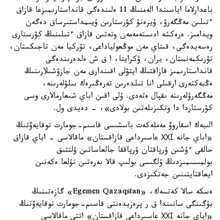
باعدارلاما اياسىندا الەمنىڭ 11 ەلىندەگى قانداستارىمىزعا قازاق
ءتىلىن مەڭگەرۋ، ۇيرەنۋ كۋرستارىن ۇيىمداستىرساق دەگەن
ويدامىز. ەرەكشە ادىستەمەمەن وتەتىن قازاق ءتىلىنىڭ كۋرستارى
رەسەيدەگى، قىتاي مەن موڭعولياداعى، تۇركيا مەن تاجىكستان،
تۇرىكمەنستان، يران، ۋكراينا، ا ق ش ەلدەرىندەگى
قانداستارىمىز قازاقتىڭ ايتۋلى اقىندارى مەن جازۋشىلارىنىڭ
ەڭبەكتەرى ارقىلى انا تىلدەرىن تەرەڭىرەك بىلۋلەرىنە،
مەڭگەرۋلەرىنە ىقپال ەتەدى. ۇلى اقىن اباي شىعارمالارى وسى
كۋرستاردا دا وتكىزىلەتىن بولادى»، - دەيدى ول.
الىبەك اسقاروۆ مەملەكەت باسشىسى قاسىم-جومارت توقايەۆتىڭ
«اباي جانە ХХІ
عاسىرداعى قازاقستان» ماقالاسى - اباي قازاق
حالقى ءۇشىن ۇرپاقتان ۇرپاققا جالعاساتىن ۇلتتىق
بولمىسىمىزدىڭ ۇلگىسى بولىپ قالا بەرەتىن تۇلعا ەكەنىن
ايعاقتايتىنىن جەتكىزدى.
ەسكە سالا كەتسەك، «Egemen Qazaqstan
» گازەتىنىڭ
بۇگىنگى سانىندا ق ر پرەزيدەنتى قاسىم-جومارت توقايەۆتىڭ
«اباي جانە ХХІ
عاسىرداعى قازاقستان» اتتى ماقالاسى