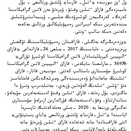
ول ءوز سوزىندە «ءتىل- قازىنا» ۇلتتىق ورتالىعى - بۇل
ەلىمىزدەگى قازاق ءتىلىن وقىتۋ، ۇيرەتۋ مەن لاتىن گرافيكاسىنا
كەزەڭ- كەزەڭىمەن كوشىرۋدىڭ عىلىمي- ۇيىمداستىرۋشىلىق
مىندەتتەرىن ىسكە اسىراتىن رەسپۋبليكالىق ورتالىق مەكەمە
ەكەنىن ەسكە سالىپ ءوتتى.
«وزدەرىڭىزگە بەلگىلى، قازاقستان رەسپۋبليكاسىنىڭ تۇڭعىش
پرەزيدەنتى - ەلباسىنىڭ 2017 -جىلعى 26-قازانداعى «قازاق
ءالىپبيىن كيريلليتسادان لاتىن گرافيكاسىنا كوشىرۋ تۋرالى»
№569 -جارلىعىنا سايكەس، قازاق ءالىپبيىن لاتىن گرافيكاسىنا
كوشىرۋ جۇمىستارى باستالىپ كەتتى. سونىمەن قاتار، قازاق
ءتىلىنىڭ جاھاندانۋ ۇدەرىسىندەگى ومىرشەڭدىگىن قامتاماسىز
ەتۋ ءۇشىن ءتىلدىڭ الەۋەتىن ۇزبەي، جەتىلدىرىپ وتىرۋ دا
ماڭىزدى. بۇل رەتتە، قازاق ءتىلىن وقىتۋ ادىستەمەلەرىن جۇيەلەۋ،
ستاندارتتاۋ، وقۋ-ادىستەمەلىك قۇرالدارىن ازىرلەۋ جۇمىستارى
نەگىزگى ورىنعا يە. 2020 -جىلى مەملەكەتتىك تاپسىرما
اياسىندا «ءتىل-قازىنا» ۇلتتىق ورتالىعى «اباي ينستيتۋتى»
اتتى قازاقستاندا جانە شەتەلدە قازاق ءتىلىن ۇيرەتۋ جانە
ىلگەرىلەتۋ باعدارلاماسىن ىسكە اسىرۋدى جوسپارلاپ وتىر.