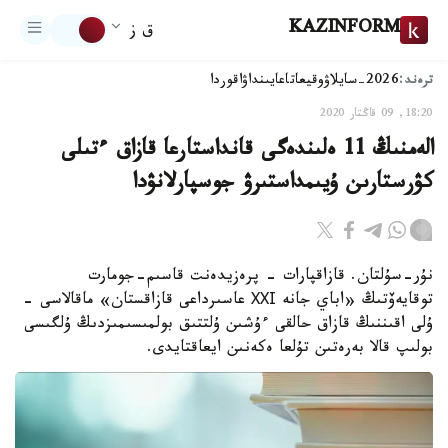
KAZINFORM
ق ز
ترەند:
2026-سايلاۋ
وقيعا
تاعايىنداۋ
اقوردا
18:20, 09 قاڭتار 2020
الەمنىڭ 11 ەلىندەگى قانداستارعا قازاق ءتىلى
كۋرستارىن ۇيىمداستىرۋ جوسپارلانۋدا
نۇر-سۇلتان. قازاقپارات - پرەزيدەنت قاسىم-جومارت
توقايەۆتىڭ «اباي جانە ХХІ عاسىرداعى قازاقستان» ماقالاسى -
ۇلى اقىننىڭ قازاق حالقى ءۇشىن ۇلتتىق بولمىسىمىزدىڭ ۇلگىسى
بولىپ قالا بەرەتىن تۇلعا ەكەنىن ايعاقتايدى.