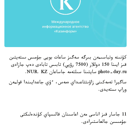
كۇنىنە وتباسىمەن بىرگە سەگىز ساعات بويى جۇمىس ىستەيتىن
قىز ايىنا 150 دوللار (7500 رۋپي) تابىس تابادى دەپ جازادى
photo-day.ru سايتىنا سىلتەمە جاساعان NUR. KZ.
ساگيرا تەمەكىنى زاۋىتتاعىداي ەمەس، ءۇي جاعدايىندا قولمەن
وراپ ىستەيدى.
11 جاسار قىز اناسى مەن اعاسىنان قالىسپاي كۇندەلىكتى
جۇمىسىن جالعاستىرادى.