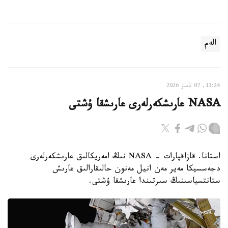
الەم
13:24, 07 تامىز 2026
NASA عارىشكەرلەرى عارىشقا ۇشتى
استانا. قازاقپارات - NASA نىڭ امەريكالىق عارىشكەرلەرى
دجەسسيكا مەير مەن انيل مەنون حالىقارالىق عارىش
ستانتسياسىنىڭ سىرتىندا عارىشقا ۇشتى.