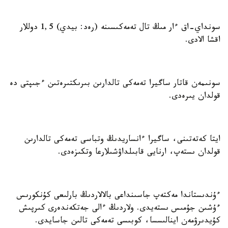
سونداي-اق ءار مىڭ تال تەمەكىسىنە (رەد: بيدي) 1,5 دوللار
اقشا الادى.
سونىمەن قاتار ساگيرا تەمەكى تالدارىن بىرىكتىرەتىن ءجىپتى دە
قولدان يىرەدى.
ايتا كەتەتىنى، ساگيرا ءانساريدىڭ وتباسى تەمەكى تالدارىن
قولدان ىستەپ، ارنايى قابىلداۋشىلارعا وتكىزەدى.
ءۇندىستاندا مەكتەپ جاسىنداعى بالالاردىڭ بارلىعى كۇنكورىس
ءۇشىن جۇمىس ىستەيدى. ولاردىڭ ءالى جەتكەندەرى كىرپىش
كۇيدىرۋمەن اينالىسسا، كوبىسى تەمەكى تالىن جاسايدى.