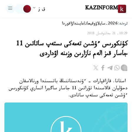
KAZINFORM
ق ز
ترەند:
2026-سايلاۋ
وقيعا
تاعايىنداۋ
اقوردا
10:29, 21 جەلتوقسان 2018
كۇنكورىس ءۇشىن تەمەكى ىستەپ ساتاتىن 11
جاسار قىز الەم نازارىن وزىنە اۋداردى
استانا. قازاقپارات - ءۇندىستاننىڭ باتىسىندا ورنالاسقان
دحۋليان قالاسىندا تۇراتىن 11 جاسار ساگيرا انساري كۇنكورىس
ءۇشىن تەمەكى ىستەپ ساتادى.