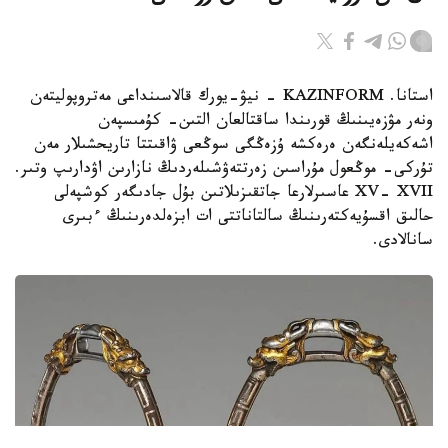
استانا. KAZINFORM - نيۋ-يورك قالاسىنداعى مەتروپوليتەن
ونەر مۋزەيىنىڭ قورىندا ساقتالعان التىن- كۇمىسپەن
اشەكەيلەنگەن ەرەكشە ۇزەڭگى سوڭعى ۋاقىتتا تاريحشىلار مەن
تۇركى- موڭعول مۇراسىن زەرتتەۋشىلەردىڭ نازارىن اۋدارىپ وتىر.
XV- XVII عاسىرلارعا جاتقىزىلاتىن بۇل جادىگەر كوشپەلى
حالىق اقسۇيەكتەرىنىڭ سالتاناتتى ات ابزەلدەرىنىڭ ءبىرى
سانالادى.