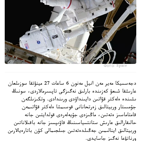
Фото: Space
دجەسسيكا مەير مەن انيل مەنون 6 ساعات 27 مينۋتقا سوزىلعان
عارىشقا شىعۋ كەزىندە بارلىق نەگىزگى تاپسىرمالاردى، سونىڭ
ىشىندە ەلەكتر قۋاتىن دايىنداۋدى ورىندادى. وتكىزىلگەن
جۇمىستار وربيتالىق زەرتحانانى قوسىمشا ەلەكتر قۋاتىمەن
قامتاماسىز ەتەتىن، ماڭىزدى جۇيەلەردى قولدايتىن جانە
حالىقارالىق عارىش ستانتسياسىنىڭ قاۋىپسىز جانە باقىلاناتىن
وربيتالىق اينالىمىن جەڭىلدەتەتىن جىلجىمالى كۇن باتارەيالارىن
ورناتۋعا نەگىز جاسايدى.