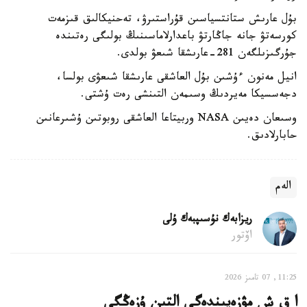
بۇل عارىش ستانتسياسىن قۇراستىرۋ، تەحنيكالىق قىزمەت
كورسەتۋ جانە جاڭارتۋ باعدارلاماسىنىڭ بولىگى رەتىندە
جۇرگىزىلگەن 281-عارىشقا شىعۋ بولدى.
انيل مەنون ءۇشىن بۇل العاشقى عارىشقا شىعۋى بولسا،
دجەسسيكا مەيردىڭ وسىمەن التىنشى رەت ۇشتى.
وسىعان دەيىن NASA وربيتاعا العاشقى روبوتىن ۇشىرعانىن
حابارلادىق.
الەم
ريزابەك نۇسىپبەك ۇلى
اۆتور
11:25, 07 تامىز 2026
ا ق ش مۋزەيىندەگى التىن ۇزەڭگى