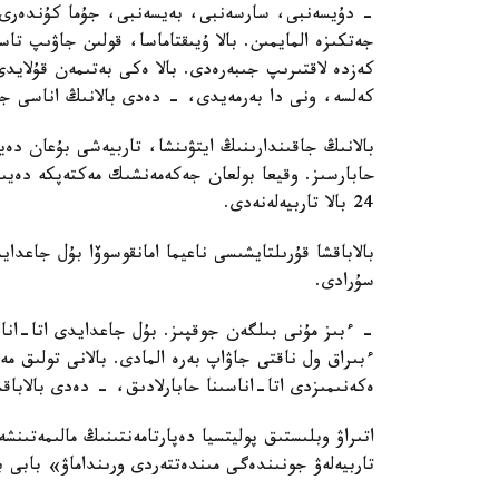
- دۇيسەنبى، سارسەنبى، بەيسەنبى، جۇما كۇندەرى ء
جەتكىزە المايمىن. بالا ۇيىقتاماسا، قولىن جاۋىپ ت
كەزدە لاقتىرىپ جىبەرەدى. بالا ەكى بەتىمەن قۇلايد
كەلسە، ونى دا بەرمەيدى، - دەدى بالانىڭ اناسى جا
بالانىڭ جاقىندارىنىڭ ايتۋىنشا، تاربيەشى بۇعان دە
حابارسىز. وقيعا بولعان جەكەمەنشىك مەكتەپكە دەيىن
24 بالا تاربيەلەنەدى.
بالاباقشا قۇرىلتايشىسى ناعيما امانقوسوۆا بۇل جاعد
سۇرادى.
- ءبىز مۇنى بىلگەن جوقپىز. بۇل جاعدايدى اتا-انا
ءبىراق ول ناقتى جاۋاپ بەرە المادى. بالانى تولىق 
ەكەنىمىزدى اتا-اناسىنا حابارلادىق، - دەدى بالاباق
اتىراۋ وبلىستىق پوليتسيا دەپارتامەنتىنىڭ مالىمەتىنش
تاربيەلەۋ جونىندەگى مىندەتتەردى ورىنداماۋ» بابى 