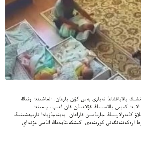
نشىك بالاباقشاعا نەبارى بەس كۇن بارعان. العاشىندا ونىڭ
الايدا كەيىن بالاسىنىڭ قۇلاعىنان قان اعىپ، يىعىندا
لاۋ كامەرالارىنىڭ جازباسىن قاراعان. بەينەجازبادا تاربيەشىنىڭ
عا ارەكەتتەنگەنى كورىنەدى. كىشكەنتايدىڭ اناسى مۇنداي