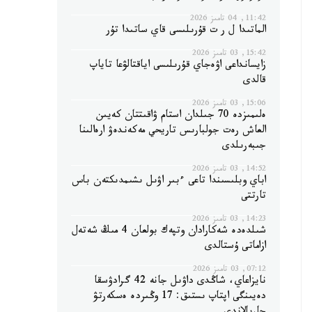
11:42, 04 تامىز 2026
الماتىدا ل ر ت قۇرىلىسى قاي ساتىدا تۇر
15:42, 03 تامىز 2026
زايسانداعى اۋەجاي قۇرىلىسى اياقتالۋعا تاياپ
قالدى
15:06, 03 تامىز 2026
ەلىمىزدە 70 جىلدان استام ۋاقىتتان كەيىن
العاش رەت جولبارىس تاريحي مەكەندەۋ ارەالىنا
جىبەرىلدى
14:52, 03 تامىز 2026
اباي وبلىسىندا تاعى ءبىر اۋىل ىشىمدىكتەن باس
تارتتى
14:23, 03 تامىز 2026
شىلدەدە شەكارادان وتپەك بولعان 4 مىڭ شەتەل
ازاماتى ۇستالدى
07:12, 03 تامىز 2026
نايزاعاي، شاڭدى داۋىل جانە 42 گرادۋسقا
دەيىنگى اپتاپ ىستىق: 17 وڭىردە ەسكەرتۋ