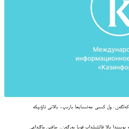
كەلگەن. ول كىسى جەتىسايعا بارىپ، بالانى تاۋىپكە
بويىندا بالا قالشىلداپ قويا بەرگەن. جاقىن ماڭداعى