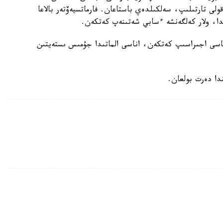
ولى تارتىلىپ، سەلكىلدەي باستاعان. فارماتسيەۆتەر بالاعا
ا، ولار كەلگەنشە ءسابي شەتىنەپ كەتكەن.
اناسى اجىراسىپ كەتكەن، اناسى الماتىدا جۇمىس ىستەيتىن
دا دەرت بولعان.