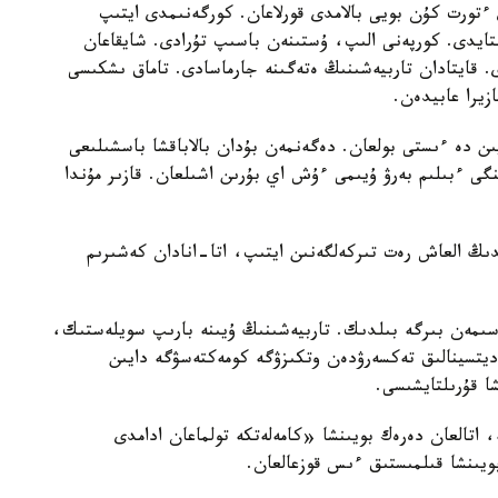
تورت كۇن بويى بالامدى قورلاعان. كورگەنىمدى ايتىپ
استايدى. كورپەنى الىپ، ۇستىنەن باسىپ تۇرادى. شايقاعان
ى. قايتادان تاربيەشىنىڭ ەتەگىنە جارماسادى. تاماق ىشكىسى
زيرا عابيدەن.
يىن دە ءىستى بولعان. دەگەنمەن بۇدان بالاباقشا باسشىلىعى
گى ءبىلىم بەرۋ ۇيىمى ءۇش اي بۇرىن اشىلعان. قازىر مۇندا
ايدىڭ العاش رەت تىركەلگەنىن ايتىپ، اتا-انادان كەشىرىم
سىمەن بىرگە بىلدىك. تاربيەشىنىڭ ۇيىنە بارىپ سويلەستىك،
مەديتسينالىق تەكسەرۋدەن وتكىزۋگە كومەكتەسۋگە دايىن
شا قۇرىلتايشىسى.
ە، اتالعان دەرەك بويىنشا «كامەلەتكە تولماعان ادامدى
بويىنشا قىلمىستىق ءىس قوزعالعان.