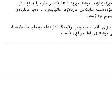
رگىزىلۋدە. قۇقىق بۇزۋشىلىققا قاتىسى بار بارلىق تۇلعالار
ۋ مۇددەسىنە سايكەس جاريالاۋعا جاتپايدى، - دەپ حابارلادى
ىرىم ەرداۋلەت.
بەرۋىن تالاپ ەتىپ وتىر. ولاردىڭ ايتۋىنشا، مۇنداي جاعدايدىڭ
ى قۇقىقتىق باعا بەرىلۋى قاجەت.