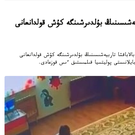
بيەشىسىنىڭ بۇلدىرشىنگە كۇش قولدانعانى
جەكەمەنشىك بالاباقشا تاربيەشىسىنىڭ بۇلدىرشىنگە كۇش قولدانعانى
 بايلانىستى پوليتسيا قىلمىستىق ءىس قوزعادى.