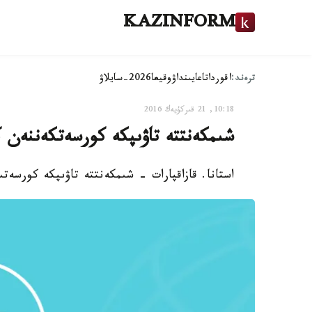
KAZINFORM
ترەند:
اقوردا
تاعايىنداۋ
وقيعا
2026-سايلاۋ
10:18, 21 قىركۇيەك 2016
شىمكەنتتە تاۋىپكە كورسەتكەننەن كەيىن 11 ايلىق ءسابي
استانا. قازاقپارات - شىمكەنتتە تاۋىپكە كورسەتىپ كەلگەننەن كەيىن 