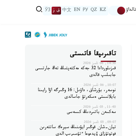
الداۋ
KZ
QZ
РУ
EN
中文
ق ز
ЎЗ
تاقىرىپقا قاتىستى
14:56, 06 تامىز 2026
قىزىلوردادا 32 جەكە مەكتەپتىڭ تەڭ جارتىسى
جابىلىپ قالدى
10:07, 06 تامىز 2026
نوسەر، بۇرشاق، داۋىل: 16 وڭىرگە اۋا رايىنا
بايلانىستى ەسكەرتۋ جاسالدى
11:40, 05 تامىز 2026
سەكسەن باتىردىڭ كىسەسى
09:07, 05 تامىز 2026
تيان-شان قوڭىر ايۋىنىڭ سيرەك ساتتەرىن
فوتوتۇزاق ۆيدەوعا ءتۇسىرىپ الدى