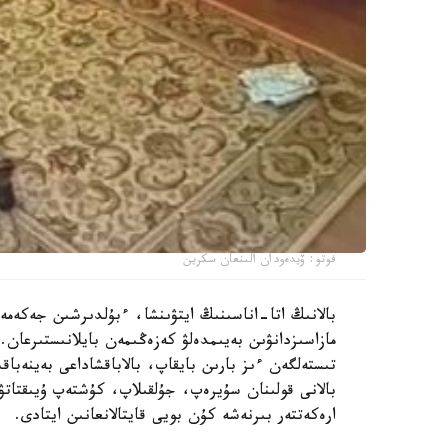
فوتو: ۆيدەودان الىنعان سكرين
بالانىڭ اتا-اناسىنىڭ ايتۋىنشا، ءبۇلدىرشىن جەكەمە
مازاسىزدانۋىن بەيىمدەلۋ كەزەڭىمەن بايلانىستىرعان. 
تىستەلگەن ءىز بارىن بايقاپ، بالاباقشاداعى بەينەباقى
بالانى قولىنان سۇيرەپ، جۇلقىلاپ، كۇشتەپ ۇيىقتاتۋ
ارەكەتتەر بىرنەشە كۇن بويى قايتالانعانىن ايتادى.