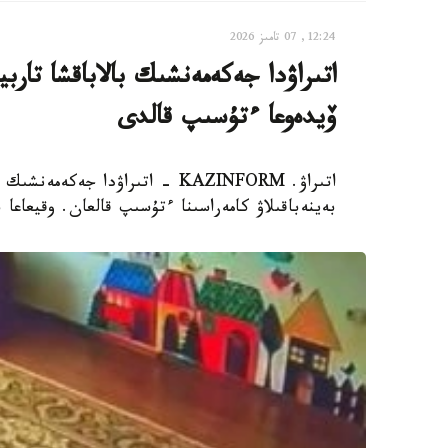
12:24, 07 تامىز 2026
اتىراۋدا جەكەمەنشىك بالاباقشا تار
ۆيدەوعا ءتۇسىپ قالدى
اتىراۋ. KAZINFORM - اتىراۋدا 
بەينەباقىلاۋ كامەراسىنا ءتۇسىپ قالعان. وقيعاعا