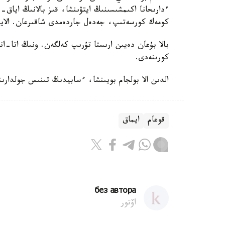
ءدارىحانا اكىمشىسىنىڭ ايتۋىنشا، قىز بالانىڭ اياق-ق
كومەك كورسەتىپ، جەدەل جاردەمدى شاقىرعان. الايد
بالا بۇعان دەيىن ارىستا تۇرىپ كەلگەن. ونىڭ اتا-
كورىنەدى.
الدىن الا بولجام بويىنشا، ءسابيدىڭ تىنىس جولدارىن
قوعام
ايماق
без автора
اۆتور