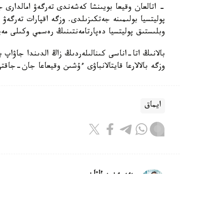
- اتالعان وقيعا بويىنشا كەشەندى تەرگەۋ امالدارى جۇ
پوليتسيا بولىمىنە جەتكىزىلدى. وزگە اقپارات تەرگە
وبلىستىق پوليتسيا دەپارتامەنتىنىڭ رەسمي وكىلى مەي
بالانىڭ اتا-اناسى كىنالىلەردىڭ زاڭ الدىندا جاۋاپ 
وزگە بالالارعا قايتالانباۋى ءۇشىن وقيعاعا جان-جاقت
ايماق
بەيسەن سۇلتان
اۆتور