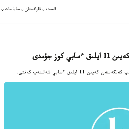
الەمدە
قازاقستان
ساياسات
ت
 كوز جۇمدى
11 ايلىق ءسابي شەتىنەپ كەتتى.