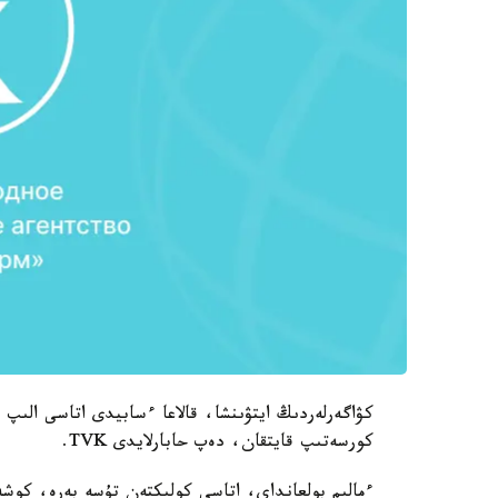
كۋاگەرلەردىڭ ايتۋىنشا، قالاعا ءسابيدى اتاسى الىپ 
كورسەتىپ قايتقان، دەپ حابارلايدى TVK.
ءمالىم بولعانداي، اتاسى كولىكتەن تۇسە بەرە، كوشە 