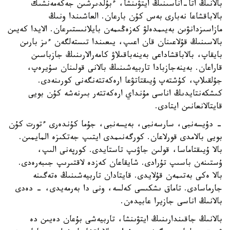
بالانىڭ اتا-اناسىنىڭ ايتۋىنشا، ءبۇلدىرشىن جەكەمەنشىك
بالاباقشاعا نەبارى بەس كۇن بارعان. العاشىندا ونىڭ
مازاسىزدانۋىن بەيىمدەلۋ كەزەڭىمەن بايلانىستىرعان. الايدا كەيىن
بالاسىنىڭ قۇلاعىنان قان اعىپ، يىعىندا تىستەلگەن ءىز بارىن
بايقاپ، بالاباقشاداعى بەينەباقىلاۋ كامەرالارىنىڭ جازباسىن
قاراعان. بەينەجازبادا تاربيەشىنىڭ بالانى قولىنان سۇيرەپ،
جۇلقىلاپ، كۇشتەپ ۇيىقتاتۋعا ارەكەتتەنگەنى كورىنەدى.
كىشكەنتايدىڭ اناسى مۇنداي ارەكەتتەر بىرنەشە كۇن بويى
قايتالانعانىن ايتادى.
- دۇيسەنبى، سارسەنبى، بەيسەنبى، جۇما كۇندەرى ءتورت كۇن
بويى بالامدى قورلاعان. كورگەنىمدى ايتىپ جەتكىزە المايمىن.
بالا ۇيىقتاماسا، قولىن جاۋىپ تاستايدى. كورپەنى الىپ،
ۇستىنەن باسىپ تۇرادى. شايقاعان كەزدە لاقتىرىپ جىبەرەدى.
بالا ەكى بەتىمەن قۇلايدى. قايتادان تاربيەشىنىڭ ەتەگىنە
جارماسادى. تاماق ىشكىسى كەلسە، ونى دا بەرمەيدى، - دەدى
بالانىڭ اناسى جازيرا عابيدەن.
بالانىڭ جاقىندارىنىڭ ايتۋىنشا، تاربيەشى بۇعان دەيىن دە