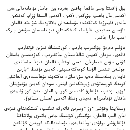
بۇل ۋاقىتتا وسى ماڭعا جاقىن جەردە ون جاسار مۇحامەدالى مەن
اكەسى مال باعىپ جۇرگەن ەكەن. اكەسى الىسقا ۇزاپ كەتكەن
مالدى قايىرۋعا كەتكەندە مۇحامەدالى بالالاردىڭ شۋ ەتە قالعان
داۋسىن ەستيدى. قاراسا، كىشكەنتاي قىز تاسىعان سۋمەن بىرگە
اعىپ بارا جاتىر.
«ۇلىم دەرەۋ جۇگىرىپ بارىپ، كورشىنىڭ قىزىن قۇتقارىپ
قالدى. سودان كەيىن شالقاسىنان جاتقىزىپ، كەۋدەسىن باسقان
كۇنى سۋىن شىعارعان. دەمى توقتاپ قالعان قىزعا جاساندى
جولمەن تىنىس الۋىنا كومەكتەسىپتى. كەيىن مۇنىڭ ءبارىن
قايدان بىلەسىڭ دەپ سۇراساق، مەكتەپتە مۇعالىمدەرى العاشقى
كومەك كورسەتۋدى ۇيرەتكەنىن ايتتى. سودان كەيىن يۋتيۋبتان
ءوزى ىزدەپ، قۇتقارۋ ءادىسىن كورىپ العان. مەن ءوز ۇلىمدى
ماقتان تۇتامىن!» دەيدى ونىڭ اكەسى اعىمان سمانوۆ.
وسىلايشا وقۋشى ءوز ءومىرىن قاتەرگە تىگىپ، كىشكەنتاي قىزدى
امان الىپ قالعان. بۇگىنگى كۇننىڭ جاس باتىرى بولاشاقتا
قۇتقارۋشى بولۋدى ارماندايدى. مۇحامەدالىگە كوپتەن كۇتكەن