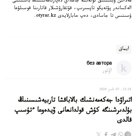
مەدالىن وبلىستىق توتەنشە جاعداي دەپارتامەنتىنىڭ باسشىسى
الەكساندر پۋتەيكو تاپسىرىپ، قۇتقارۋشىلار قاتارىنا قوسىلۋعا
ۇسىنىس تا جاسادى، دەپ حابارلايدى otyrar.kz.
ايماق
без автора
اۆتور
12:24, 07 تامىز 2026
اتىراۋدا جەكەمەنشىك بالاباقشا تاربيەشىسىنىڭ
بۇلدىرشىنگە كۇش قولدانعانى ۆيدەوعا ءتۇسىپ
قالدى