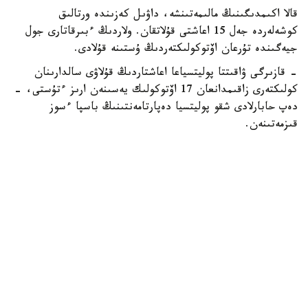
قالا اكىمدىگىنىڭ مالىمەتىنشە، داۋىل كەزىندە ورتالىق
كوشەلەردە جەل 15 اعاشتى قۇلاتقان. ولاردىڭ ءبىرقاتارى جول
جيەگىندە تۇرعان اۆتوكولىكتەردىڭ ۇستىنە قۇلادى.
- قازىرگى ۋاقىتتا پوليتسياعا اعاشتاردىڭ قۇلاۋى سالدارىنان
كولىكتەرى زاقىمدانعان 17 اۆتوكولىك يەسىنەن ارىز ءتۇستى، -
دەپ حابارلادى شقو پوليتسيا دەپارتامەنتىنىڭ باسپا ءسوز
قىزمەتىنەن.
پوليتسياعا ءالى بارلىق زارداپ شەككەن كولىك يەلەرى جۇگىنىپ
ۇلگەرمەگەن بولۋى دا مۇمكىن.