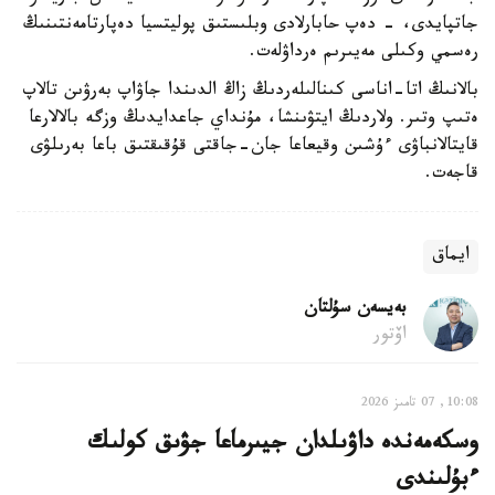
جاتپايدى، - دەپ حابارلادى وبلىستىق پوليتسيا دەپارتامەنتىنىڭ
رەسمي وكىلى مەيىرىم ەرداۋلەت.
بالانىڭ اتا-اناسى كىنالىلەردىڭ زاڭ الدىندا جاۋاپ بەرۋىن تالاپ
ەتىپ وتىر. ولاردىڭ ايتۋىنشا، مۇنداي جاعدايدىڭ وزگە بالالارعا
قايتالانباۋى ءۇشىن وقيعاعا جان-جاقتى قۇقىقتىق باعا بەرىلۋى
قاجەت.
ايماق
بەيسەن سۇلتان
اۆتور
10:08, 07 تامىز 2026
وسكەمەندە داۋىلدان جيىرماعا جۋىق كولىك
ءبۇلىندى