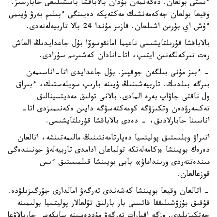
ءىستى بولعان. دەگەنمەن بۇدان بالاباقشا باسشىلىعى حابارسىز.
وقيعا بولعان جەكەمەنشىك مەكتەپكە دەيىنگى ءبىلىم بەرۋ ۇيىمى
ءۇش اي بۇرىن اشىلعان. قازىر مۇندا 24 بالا تاربيەلەنەدى.
بالاباقشا قۇرىلتايشىسى ناعيما امانقوسوۆا بۇل جاعدايدىڭ العاش
رەت تىركەلگەنىن ايتىپ، اتا-انادان كەشىرىم سۇرادى.
- ءبىز مۇنى بىلگەن جوقپىز. بۇل جاعدايدى اتا-اناسىمەن
بىرگە بىلدىك. تاربيەشىنىڭ ۇيىنە بارىپ سويلەستىك، ءبىراق
ول ناقتى جاۋاپ بەرە المادى. بالانى تولىق مەديتسينالىق
تەكسەرۋدەن وتكىزۋگە كومەكتەسۋگە دايىن ەكەنىمىزدى اتا-
اناسىنا حابارلادىق، - دەدى بالاباقشا قۇرىلتايشىسى.
اتىراۋ وبلىستىق پوليتسيا دەپارتامەنتىنىڭ مالىمەتىنشە، اتالعان
دەرەك بويىنشا «كامەلەتكە تولماعان ادامدى تاربيەلەۋ جونىندەگى
مىندەتتەردى ورىنداماۋ» بابى بويىنشا قىلمىستىق ءىس
قوزعالعان.
- اتالعان وقيعا بويىنشا كەشەندى تەرگەۋ امالدارى جۇرگىزىلۋدە.
قۇقىق بۇزۋشىلىققا قاتىسى بار بارلىق تۇلعالار پوليتسيا بولىمىنە
جەتكىزىلدى. وزگە اقپارات تەرگەۋ مۇددەسىنە سايكەس جاريالاۋعا