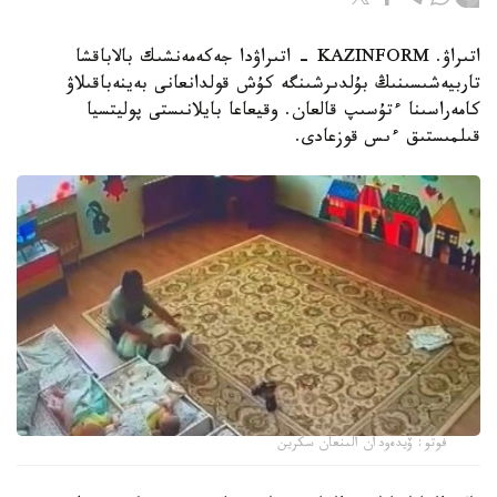
اتىراۋ. KAZINFORM - اتىراۋدا جەكەمەنشىك بالاباقشا
تاربيەشىسىنىڭ بۇلدىرشىنگە كۇش قولدانعانى بەينەباقىلاۋ
كامەراسىنا ءتۇسىپ قالعان. وقيعاعا بايلانىستى پوليتسيا
قىلمىستىق ءىس قوزعادى.
فوتو: ۆيدەودان الىنعان سكرين