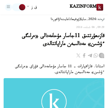
KAZINFORM
ق ز
ترەند:
2026-سايلاۋ
وقيعا
تاعايىنداۋ
اقوردا
09:29, 06 شىلدە 2016
قازىعۇرتتىق 11جاسار مۇحامەدالى «ەرلىگى
ءۇشىن» مەدالىمەن ماراپاتتالدى
استانا. قازاقپارات - 11 جاسار مۇحامەدالى قۇراق «ەرلىگى
ءۇشىن» مەدالىمەن ماراپاتتالدى.