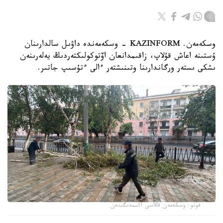
وسكەمەن. KAZINFORM - وسكەمەندە داۋىل سالدارىنان
ۇستىنە اعاش قۇلاپ، زاقىمدانعان اۆتوكولىكتەردىڭ يەلەرىنەن
ىشكى ىستەر ورگاندارىنا وتىنىشتەر ءالى ءتۇسىپ جاتىر.
فوتو: وسكەمەن قالاسى اكىمدىگىنەن