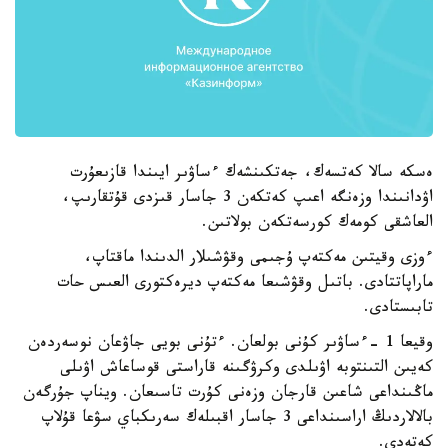
ەسكە سالا كەتسەك، جەتكىنشەك ءساۋىر ايىندا قازىعۇرت
اۋدانىندا وزەنگە اعىپ كەتكەن 3 جاسار قىزدى قۇتقارىپ،
العاشقى كومەك كورسەتكەن بولاتىن.
ءوزى وقيتىن مەكتەپ ۇجىمى وقۋشىلار الدىندا ماقتاپ،
ماراپاتتادى. باتىل وقۋشىعا مەكتەپ ديرەكتورى العىس حات
تابىستادى.
وقيعا 1 -ءساۋىر كۇنى بولعان. ءتۇنى بويى جاۋعان نوسەردەن
كەيىن التىنتوبە اۋىلدى وكرۋگىنە قاراستى قوساعاش اۋىلى
ماڭىنداعى شاعىن قارجان وزەنى كۇرت تاسىعان. ويناپ جۇرگەن
بالالاردىڭ اراسىنداعى 3 جاسار اقبىلەك سەرىكباي سۋعا قۇلاپ
كەتەدى.