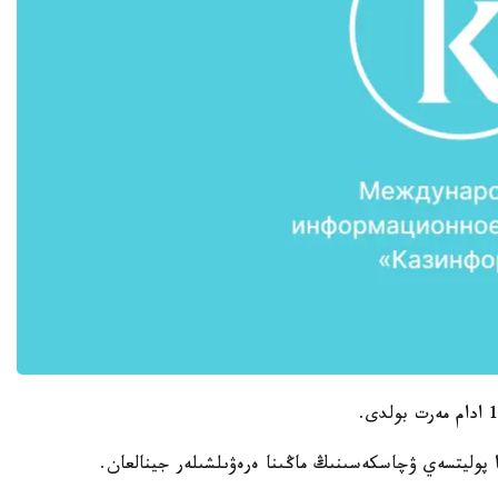
 پوليتسەي ۋچاسكەسىنىڭ ماڭىنا ەرەۋىلشىلەر جينالعان.