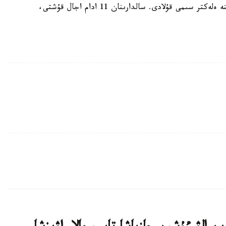
ءبىر ساتتە نارازىلىق شاراسىنا قاتىسۋشىلاردىڭ ۇستىنە ەلەكتر سىمى قۇلادى. سالدارىنان 11 ادام اجال قۇشتى،