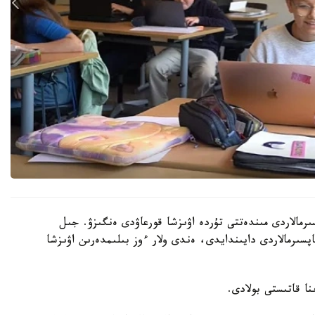
رمالاردى مىندەتتى تۇردە اۋىزشا قورعاۋدى ەنگىزۋ. جىل
ىنداي تاپسىرمالاردى دايىندايدى، ەندى ولار ءوز بىلىمدەرىن اۋىزشا