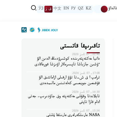
الداۋ
KZ
QZ
РУ
EN
中文
ق ز
ЎЗ
تاقىرىپقا قاتىستى
22:46, 07 تامىز 2026
دانيا مەكتەپتەرىندە كوشىرۋدىڭ الدىن الۋ
ءۇشىن جازباشا تاپسىرمالار اۋىزشا قورعالادى
17:08, 07 تامىز 2026
ترامپ ا ق ش-تا تۋۋ ارقىلى ازاماتتىق الۋ
قۇقىعىن جويعىسى كەلەتىنىن مالىمدەدى
16:30, 07 تامىز 2026
تايلاندتا وقۋشى مەكتەپتە وق جاۋدىرىپ، جەتى
ادام قازا تاپتى
13:24, 07 تامىز 2026
NASA عارىشكەرلەرى عارىشقا ۇشتى