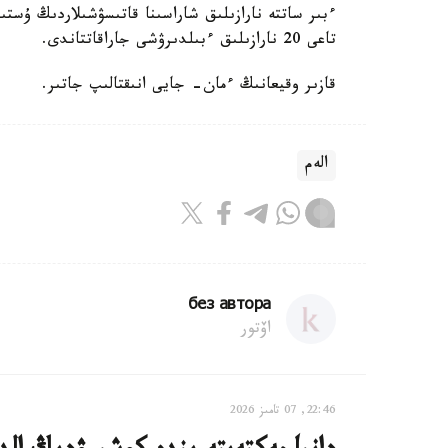
تاعى 20 نارازىلىق ءبىلدىرۋشى جاراقاتتاندى.
قازىر وقيعانىڭ ءمان- جايى انىقتالىپ جاتىر.
الەم
без автора
اۆتور
22:46, 07 تامىز 2026