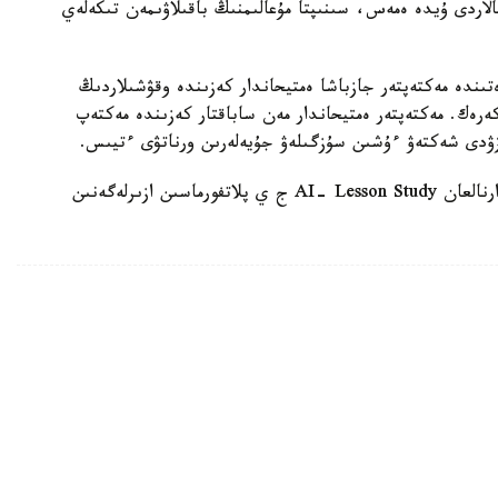
الاردى ۇيدە ەمەس، سىنىپتا مۇعالىمنىڭ باقىلاۋىمەن تىكەلەي
ىندە مەكتەپتەر جازباشا ەمتيحاندار كەزىندە وقۋشىلاردىڭ
 كەرەك. مەكتەپتەر ەمتيحاندار مەن ساباقتار كەزىندە مەكتەپ
زۋدى شەكتەۋ ءۇشىن سۇزگىلەۋ جۇيەلەرىن ورناتۋى ءتيىس.
وسىعان دەيىن QyzPU ستۋدەنتتەرى پەداگوگتەرگە ارنالعان AI- Lesson Study ج ي پلاتفورماسىن ازىرلەگەنىن