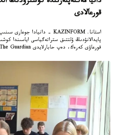
دانيا مەكتەپتەرىندە كوشىرۋدىڭ الدى
قورعالادى
استانا. KAZINFORM - دانيادا 
پايدالانۋدىڭ ۇلتتىق ستراتەگياسى اياسىندا كوشىر
قورعاۋى كەرەك، دەپ حابارلايدى The Guardian.