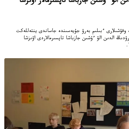
ن الۋ ءۇشىن جازباشا تاپسىرمالار اۋىزشا
جوعارى سىنىپ وقۋشىلارى ءبىلىم بەرۋ جۇيەسىندە جاساندى ينتەللەكت
ۋدىڭ الدىن الۋ ءۇشىن جازباشا تاپسىرمالاردى اۋىزشا