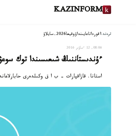
KAZINFORM
ترەند:
اقوردا
تاعايىنداۋ
وقيعا
2026-سايلاۋ
08:06, 12 ءساۋىر 2016
ءۇندىستاننىڭ شىعىسىندا توك سوعۋ سالدارىنان 11 ەر
استانا. قازاقپارات - ب ا ق وكىلدەرى حابارلاعان