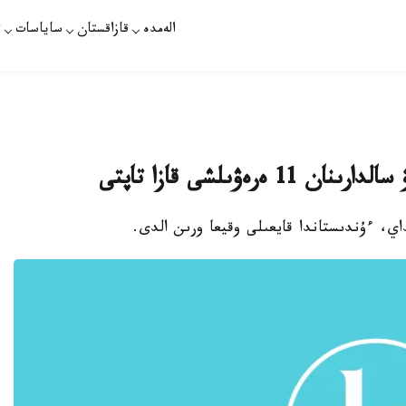
الەمدە
قازاقستان
ساياسات
ت
ەۋىلشى قازا تاپتى
داي، ءۇندىستاندا قايعىلى وقيعا ورىن الدى.