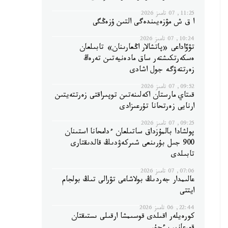
11:25, 07 تامىز 2026
ا ق ش مۋزەيىندەگى التىن ۇزەڭگى
10:24, 07 تامىز 2026
تۋۆاداعى «پاتشالار اڭعارىنان» تابىلعان
ەسكەرتكىشتەر ساق مادەنيەتىن تەرەڭ
زەرتتەۋگە جول اشادى
09:52, 07 تامىز 2026
قىتاي مارستان اكەلىنەتىن توپىراقتى زەرتتەيتىن
ارنايى زەرتحانا تۇرعىزادى
09:25, 07 تامىز 2026
پولشادا بالمۇزداق ساتىلعان ءدامحانا استىنان
900 جىل بۇرىنعى شىركەۋدىڭ قالدىقتارى
تابىلدى
07:06, 07 تامىز 2026
عالىمدار جەردىڭ بولاشاعى تۋرالى تىڭ بولجام
ايتتى
22:44, 06 تامىز 2026
كورەيلەر اقىلدى قوسىمشا ارقىلى ىستىقتان