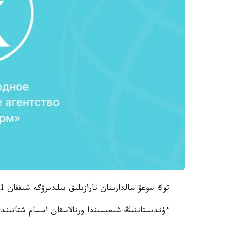
توك سوعۋ سالدارىنان نارازىلىق بىلدىرۋگە شىققان 11 ادام مەرت بولدى.
ءۇندىستاننىڭ شىعىسىندا ورنالاسقان اسسام شتاتىندا