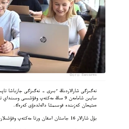
Фото: Euronews
نەگىزگى شارالاردىڭ ءبىرى - نەگىزگى جازباشا تاپسى
سايىن شامامەن 9 مىڭ مەكتەپ وقۋشىسى وس
ەمتيحان كەزىندە قوسىمشا دالەلدەۋى كەرەك.
بۇل شارالار 16 جاستان اسقان ورتا مەكتەپ وقۋشىلارىنا قاتىستى بولادى.